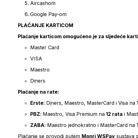
Aircashom
Google Pay-om
PLAĆANJE KARTICOM
Plaćanje karticom omogućeno je za sljedeće kart
Master Card
VISA
Maestro
Diners
Plaćanje na rate:
Erste
: Diners, Maestro, MasterCard i Visa na
PBZ
: Maestro, Visa Premium na
12 rata
i Mas
ZABA
: Maestro jednokratno i MasterCard na 
Plaćanje se provodi putem
Monri WSPay
sustava z