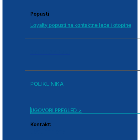
Popusti
Loyalty popusti na kontaktne leće i otopine
SVI PROIZVODI
POLIKLINIKA
UGOVORI PREGLED >
Kontakt:
0800 222 025