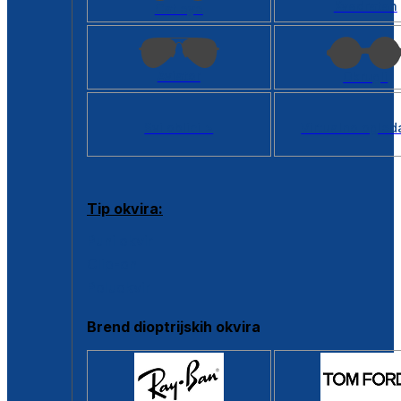
Kvadratan
Cat eye
Aviator
Okrugli
Svi oblici >
Virtualno ogled
Tip okvira:
Puni okvir
Clip-on
Poluokvir
Brend dioptrijskih okvira