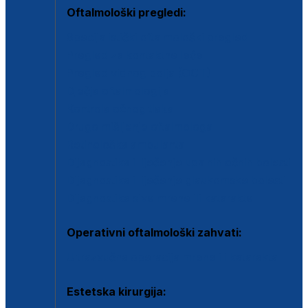
Oftalmološki pregledi:
Specijalistički oftalmološki pregled
Pregled za kontaktne leće
Pregled vidnog polja (OCT)
Dječja oftalmologija
Kontrola očnog tlaka
Drugo mišljenje oftalmologa
Retinološka ambulanta
Dijagnostika i liječenje upalnih očnih bolesti
Dijagnostika i liječenje glaukomske bolesti
Dijagnostika sive mrene ili katarakte
Operativni oftalmološki zahvati:
Ultrazvučna operacija mrene ili katarakta
Estetska kirurgija: