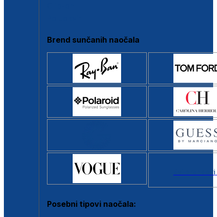
Clip-on
Poluokvir
Brend sunčanih naočala
Svi brendovi
Posebni tipovi naočala: