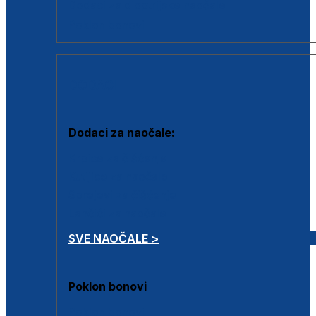
Dodaci za dioptrijske naočale
Poklon bonovi
DODACI
Dodaci za naočale:
Krpice za čišćenje
Kutijice za naočale
Sprejevi za čišćenje
Lančići za naočale
SVE NAOČALE >
Poklon bonovi
Poklon bonovi