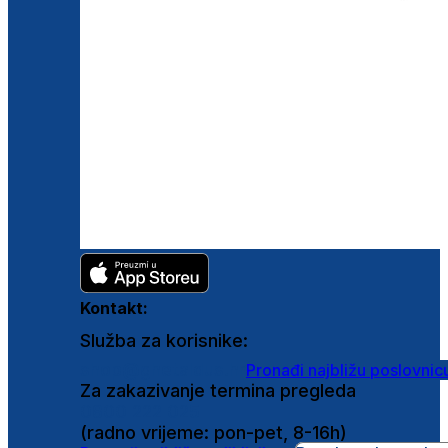
Kontakt:
Služba za korisnike:
shop@ghetaldus.hr
Pronađi najbližu poslovnic
Za zakazivanje termina pregleda
0800 222 025
(radno vrijeme: pon-pet, 8-16h)