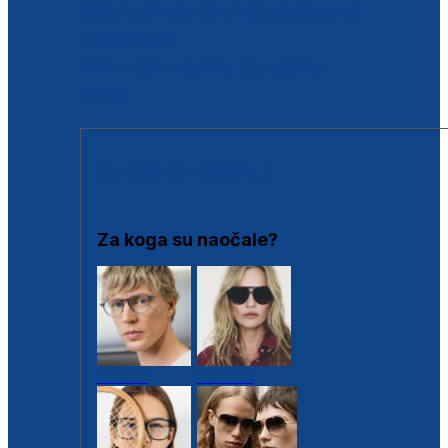
BESPLATNA KONTROLA SLUHA
Poslovnice
Proizvodi s loyalty popustima
Outlet
SUNČANE NAOČALE
Za koga su naočale?
Muške
Ženske