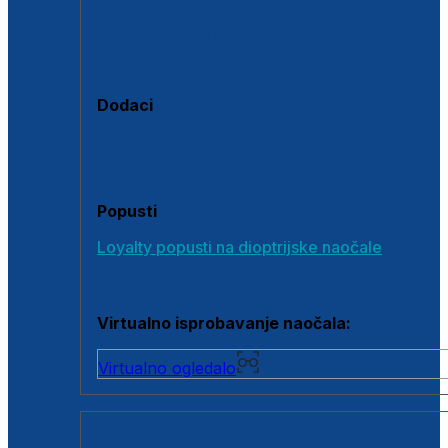
Polarizirane sunčane naočale
Fotokromatske sunčane naočale
Naočale s clip-on dodatkom
Dodaci
Dodaci za dioptrijske naočale
Poklon bonovi
Popusti
Loyalty popusti na dioptrijske naočale
Outlet dioptrijskih naočala
Virtualno isprobavanje naočala:
Virtualno ogledalo