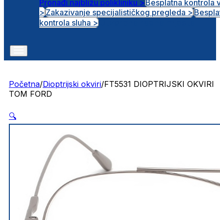
Pronađi najbližu polikliniku >
Besplatna kontrola 
>
Zakazivanje specijalističkog pregleda >
Bespla
Otvorena radna mjesta
kontrola sluha >
Početna
/
Dioptrijski okviri
/
FT5531 DIOPTRIJSKI OKVIRI
TOM FORD
🔍