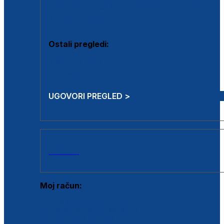
Estetska kirurgija i mali operativni zahvati
Aplikacija botoxa
Ostali pregledi:
Medicina rada
Sistematski pregled
UGOVORI PREGLED >
AKCIJE
Moj račun:
Prijava postojećeg korisnika
Registracija novog korisnika
Zaboravljena lozinka