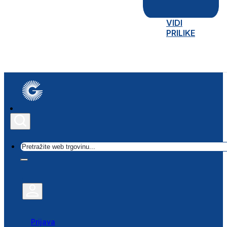
VIDI
PRILIKE
Traži
Prijava