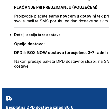
PLAĆANJE PRI PREUZIMANJU (POUZEĆEM)
Proizvode plaćate
samo novcem u gotovini
tek pr
svoj e-mail te SMS poruku na dan dostave sa svim 
Detalji opcija brze dostave
Opcije dostave:
DPD ili BOX NOW dostava (prosječno, 3-7 radnih
Nakon predaje paketa DPD dostavnoj službi, na SMS 
dostave.
Besplatna DPD dostava iznad 80 €