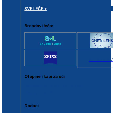
SVE LEĆE >
Brendovi leća:
SVI BRANDOV
Otopine i kapi za oči
Sve otopine za kontaktne leće
Sve kapi za oči
Dodaci