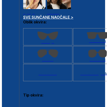
Dječje
Unisex
SVE SUNČANE NAOČALE >
Oblik okvira:
Kvadratan
Cat eye
Aviator
Četvrtasti
Svi oblici >
Virtualno ogled
Tip okvira:
Puni okvir