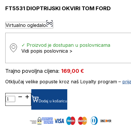
FT5531 DIOPTRIJSKI OKVIRI TOM FORD
Virtualno ogledalo
✓ Proizvod je dostupan u poslovnicama
Vidi popis poslovnica >
Trajno povoljna cijena:
169,00
€
Otključaj velike popuste kroz naš Loyalty program –
pri
FT5531 DIOPTRIJSKI
OKVIRI
Dodaj u košaricu
TOM
FORD
količina