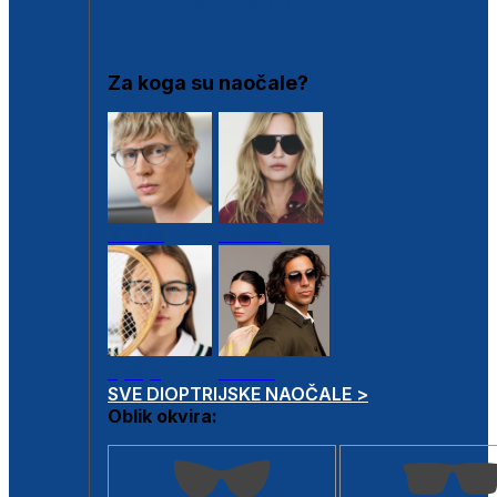
DIOPTRIJSKI OKVIRI
Za koga su naočale?
Muške
Ženske
Dječje
Unisex
SVE DIOPTRIJSKE NAOČALE >
Oblik okvira: