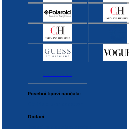
Svi brendovi >
Posebni tipovi naočala:
Okviri s clip-on dodatkom
Dodaci
Dodaci za dioptrijske naočale