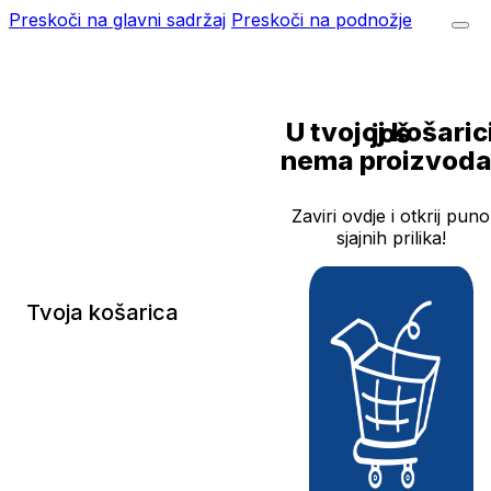
Preskoči na glavni sadržaj
Preskoči na podnožje
U tvojoj košarici još
nema proizvoda
Zaviri ovdje i otkrij puno
sjajnih prilika!
Tvoja košarica