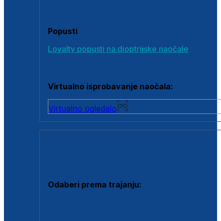
Poklon bonovi
Popusti
Loyalty popusti na dioptrijske naočale
Outlet dioptrijskih naočala
Virtualno isprobavanje naočala:
Virtualno ogledalo
KONTAKTNE LEĆE I OTOPINE
Odaberi prema trajanju:
Jednodnevne leće
Mjesečne leće