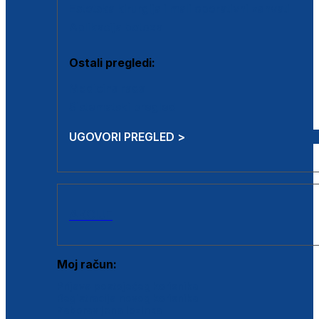
Estetska kirurgija i mali operativni zahvati
Aplikacija botoxa
Ostali pregledi:
Medicina rada
Sistematski pregled
UGOVORI PREGLED >
AKCIJE
Moj račun:
Prijava postojećeg korisnika
Registracija novog korisnika
Zaboravljena lozinka