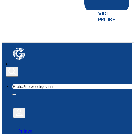
VIDI
PRILIKE
Traži
Prijava