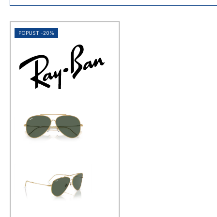
najširi izbor modela
svi vrhunski brandovi na jednom
mjestu
100+ poslovnica diljem Hrvatske
POPUST -20%
brza dostava za narudžbe s
webshopa