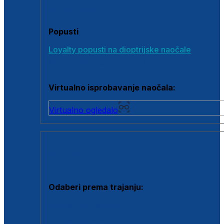
Poklon bonovi
Popusti
Loyalty popusti na dioptrijske naočale
Outlet dioptrijskih naočala
Virtualno isprobavanje naočala:
Virtualno ogledalo
KONTAKTNE LEĆE I OTOPINE
Odaberi prema trajanju:
Jednodnevne leće
Mjesečne leće