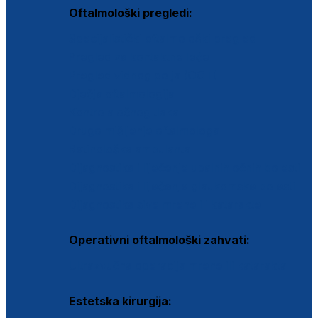
Oftalmološki pregledi:
Specijalistički oftalmološki pregled
Pregled za kontaktne leće
Pregled vidnog polja (OCT)
Dječja oftalmologija
Kontrola očnog tlaka
Drugo mišljenje oftalmologa
Retinološka ambulanta
Dijagnostika i liječenje upalnih očnih bolesti
Dijagnostika i liječenje glaukomske bolesti
Dijagnostika sive mrene ili katarakte
Operativni oftalmološki zahvati:
Ultrazvučna operacija mrene ili katarakta
Estetska kirurgija: