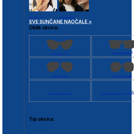
Dječje
Unisex
SVE SUNČANE NAOČALE >
Oblik okvira:
Kvadratan
Cat eye
Aviator
Četvrtasti
Svi oblici >
Virtualno ogled
Tip okvira:
Puni okvir