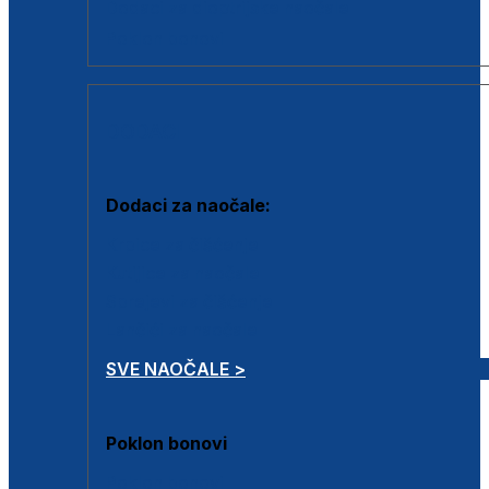
Dodaci za dioptrijske naočale
Poklon bonovi
DODACI
Dodaci za naočale:
Krpice za čišćenje
Kutijice za naočale
Sprejevi za čišćenje
Lančići za naočale
SVE NAOČALE >
Poklon bonovi
Poklon bonovi