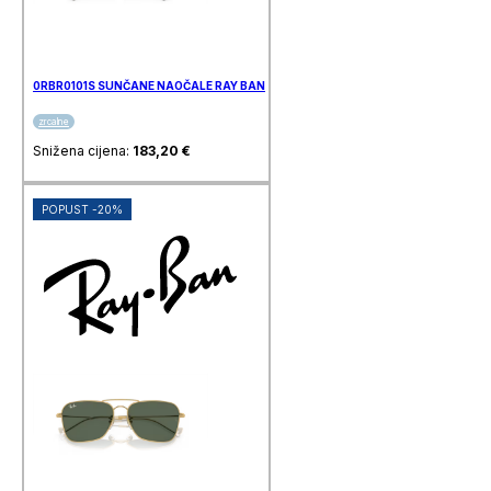
0RBR0101S SUNČANE NAOČALE RAY BAN
zrcalne
Snižena cijena:
183,20
€
POPUST -20%