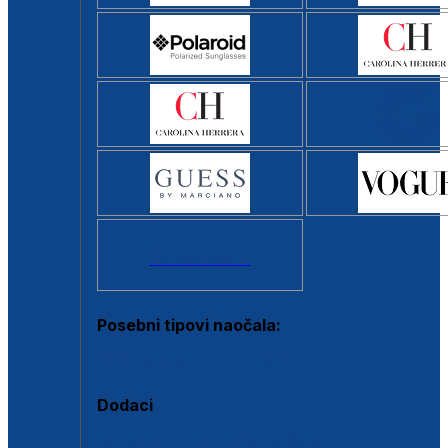
Svi brendovi >
Posebni tipovi naočala:
Okviri s clip-on dodatkom
Dodaci
Dodaci za dioptrijske naočale