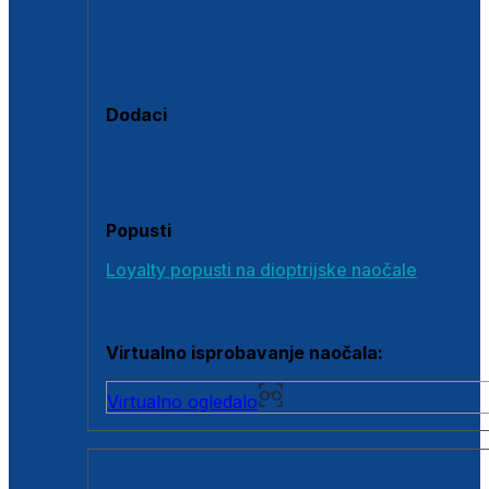
Polarizirane sunčane naočale
Fotokromatske sunčane naočale
Naočale s clip-on dodatkom
Dodaci
Dodaci za dioptrijske naočale
Poklon bonovi
Popusti
Loyalty popusti na dioptrijske naočale
Outlet dioptrijskih naočala
Virtualno isprobavanje naočala:
Virtualno ogledalo