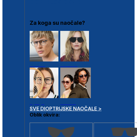
DIOPTRIJSKI OKVIRI
Za koga su naočale?
Muške
Ženske
Dječje
Unisex
SVE DIOPTRIJSKE NAOČALE >
Oblik okvira: