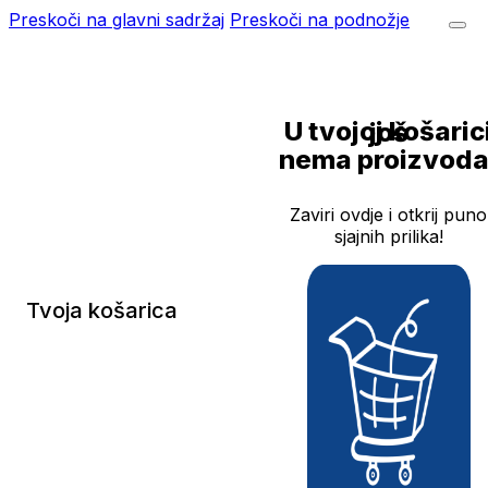
Preskoči na glavni sadržaj
Preskoči na podnožje
U tvojoj košarici još
nema proizvoda
Zaviri ovdje i otkrij puno
sjajnih prilika!
Tvoja košarica