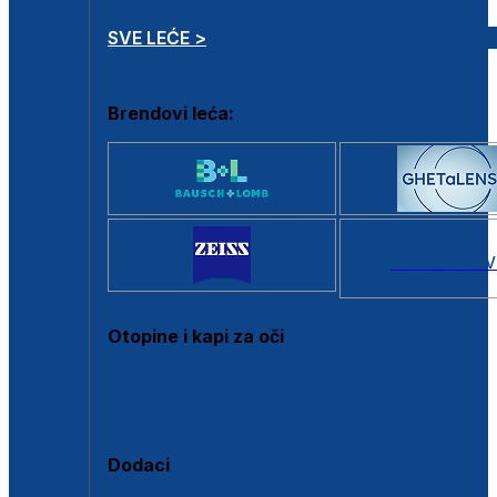
SVE LEĆE >
Brendovi leća:
SVI BRANDOV
Otopine i kapi za oči
Sve otopine za kontaktne leće
Sve kapi za oči
Dodaci