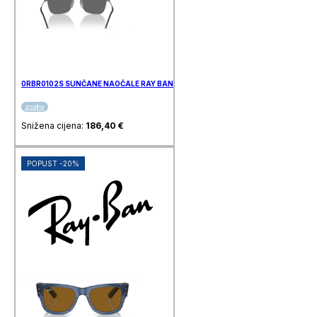
0RBR0102S SUNČANE NAOČALE RAY BAN
zrcalne
Snižena cijena:
186,40
€
POPUST -20%