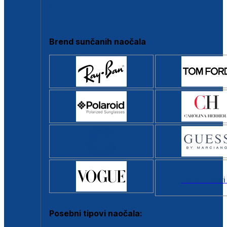
Clip-on
Poluokvir
Brend sunčanih naočala
Svi brendovi
Posebni tipovi naočala: