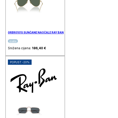
0RBR0101S SUNČANE NAOČALE RAY BAN
zrcalne
Snižena cijena:
186,40
€
POPUST -20%