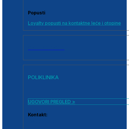
Popusti
Loyalty popusti na kontaktne leće i otopine
SVI PROIZVODI
POLIKLINIKA
UGOVORI PREGLED >
Kontakt:
0800 222 025