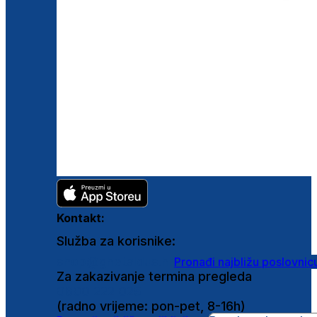
Kontakt:
Služba za korisnike:
shop@ghetaldus.hr
Pronađi najbližu poslovnic
Za zakazivanje termina pregleda
0800 222 025
(radno vrijeme: pon-pet, 8-16h)