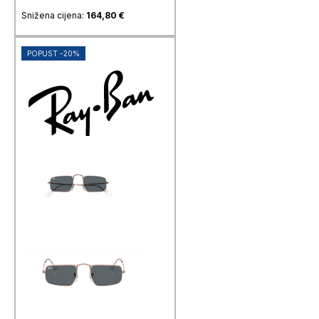
Snižena cijena:
164,80
€
POPUST -20%