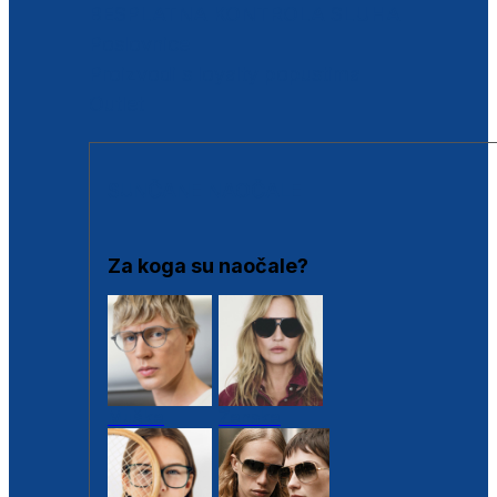
BESPLATNA KONTROLA SLUHA
Poslovnice
Proizvodi s loyalty popustima
Outlet
SUNČANE NAOČALE
Za koga su naočale?
Muške
Ženske