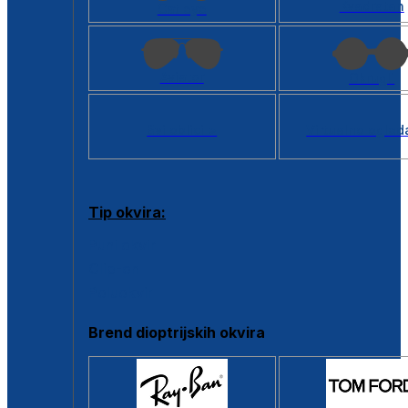
Kvadratan
Cat eye
Aviator
Okrugli
Svi oblici >
Virtualno ogled
Tip okvira:
Puni okvir
Clip-on
Poluokvir
Brend dioptrijskih okvira