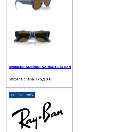
0RB0840S SUNČANE NAOČALE RAY BAN
Snižena cijena:
175,20
€
POPUST -20%