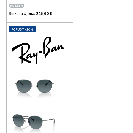
polarizirane
Snižena cijena:
245,60
€
POPUST -20%