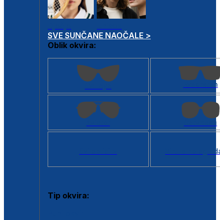
Dječje
Unisex
SVE SUNČANE NAOČALE >
Oblik okvira:
Kvadratan
Cat eye
Aviator
Četvrtasti
Svi oblici >
Virtualno ogled
Tip okvira:
Puni okvir