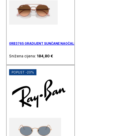
0RB3765 GRADIJENT SUNČANE NAOČALE RAY BAN
Snižena cijena:
184,80
€
POPUST -20%