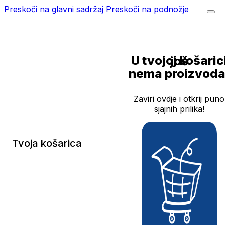
Preskoči na glavni sadržaj
Preskoči na podnožje
U tvojoj košarici još
nema proizvoda
Zaviri ovdje i otkrij puno
sjajnih prilika!
Tvoja košarica