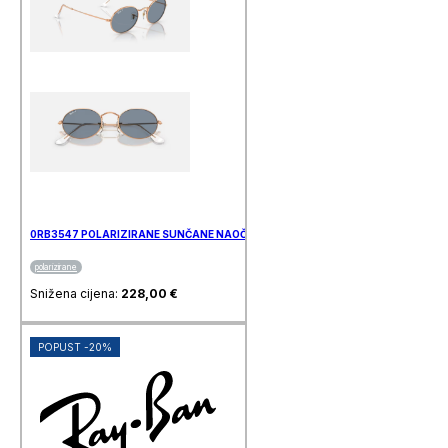
0RB3547 POLARIZIRANE SUNČANE NAOČALE RAY BAN
polarizirane
Snižena cijena:
228,00
€
POPUST -20%