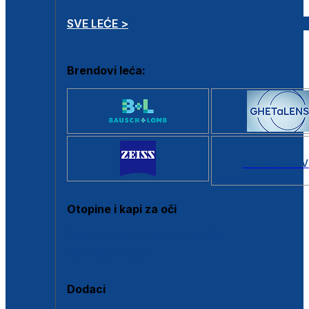
SVE LEĆE >
Brendovi leća:
SVI BRANDOV
Otopine i kapi za oči
Sve otopine za kontaktne leće
Sve kapi za oči
Dodaci