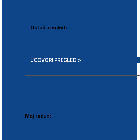
Estetska kirurgija i mali operativni zahvati
Aplikacija botoxa
Ostali pregledi:
Medicina rada
Sistematski pregled
UGOVORI PREGLED >
AKCIJE
Moj račun:
Prijava postojećeg korisnika
Registracija novog korisnika
Zaboravljena lozinka