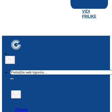
VIDI
PRILIKE
Traži
Prijava