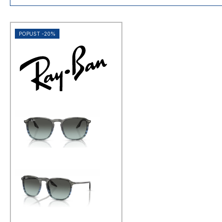
najširi izbor modela
svi vrhunski brandovi na jednom
mjestu
100+ poslovnica diljem Hrvatske
POPUST -20%
brza dostava za narudžbe s
webshopa