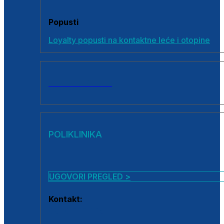
Popusti
Loyalty popusti na kontaktne leće i otopine
SVI PROIZVODI
POLIKLINIKA
UGOVORI PREGLED >
Kontakt:
0800 222 025