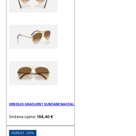
0RB3625 GRADIJENT SUNČANE NAOČALE RAY BAN
Snižena cijena:
194,40
€
POPUST -20%