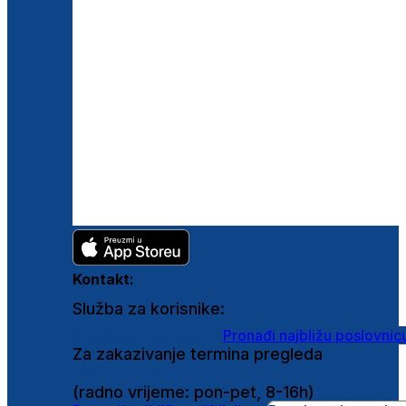
Kontakt:
Služba za korisnike:
shop@ghetaldus.hr
Pronađi najbližu poslovnic
Za zakazivanje termina pregleda
0800 222 025
(radno vrijeme: pon-pet, 8-16h)