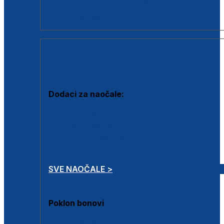
Dodaci za dioptrijske naočale
Poklon bonovi
DODACI
Dodaci za naočale:
Krpice za čišćenje
Kutijice za naočale
Sprejevi za čišćenje
Lančići za naočale
SVE NAOČALE >
Poklon bonovi
Poklon bonovi