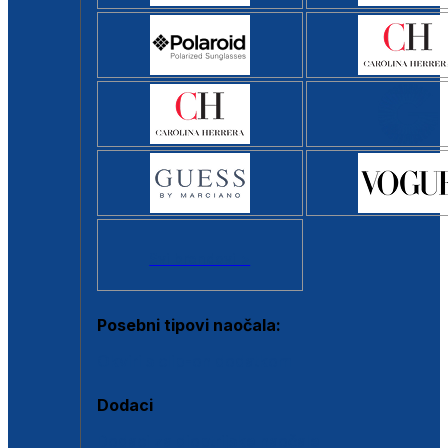
Svi brendovi >
Posebni tipovi naočala:
Okviri s clip-on dodatkom
Dodaci
Dodaci za dioptrijske naočale