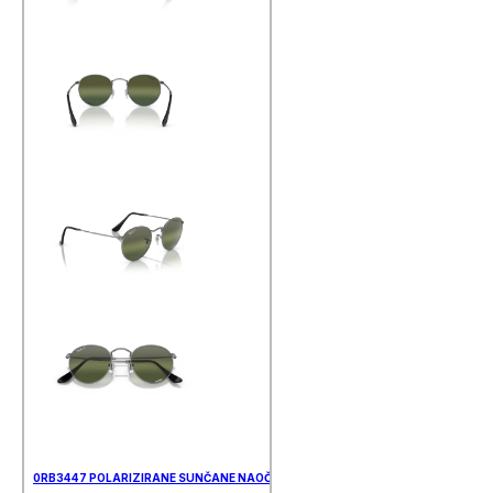
0RB3447 POLARIZIRANE SUNČANE NAOČALE RAY BAN