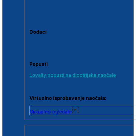
Polarizirane sunčane naočale
Fotokromatske sunčane naočale
Naočale s clip-on dodatkom
Dodaci
Dodaci za dioptrijske naočale
Poklon bonovi
Popusti
Loyalty popusti na dioptrijske naočale
Outlet dioptrijskih naočala
Virtualno isprobavanje naočala:
Virtualno ogledalo