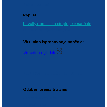
Poklon bonovi
Popusti
Loyalty popusti na dioptrijske naočale
Outlet dioptrijskih naočala
Virtualno isprobavanje naočala:
Virtualno ogledalo
KONTAKTNE LEĆE I OTOPINE
Odaberi prema trajanju:
Jednodnevne leće
Mjesečne leće