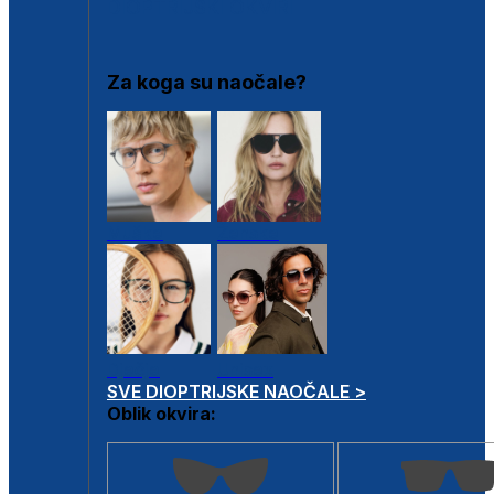
DIOPTRIJSKI OKVIRI
Za koga su naočale?
Muške
Ženske
Dječje
Unisex
SVE DIOPTRIJSKE NAOČALE >
Oblik okvira: