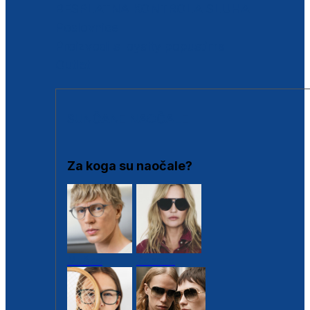
BESPLATNA KONTROLA SLUHA
Poslovnice
Proizvodi s loyalty popustima
Outlet
SUNČANE NAOČALE
Za koga su naočale?
Muške
Ženske