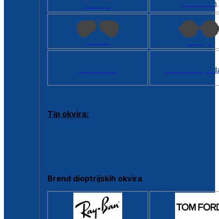
Kvadratan
Cat eye
Aviator
Okrugli
Svi oblici >
Virtualno ogled
Tip okvira:
Puni okvir
Clip-on
Poluokvir
Brend dioptrijskih okvira