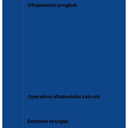
Oftalmološki pregledi:
Specijalistički oftalmološki pregled
Pregled za kontaktne leće
Pregled vidnog polja (OCT)
Dječja oftalmologija
Kontrola očnog tlaka
Drugo mišljenje oftalmologa
Retinološka ambulanta
Dijagnostika i liječenje upalnih očnih bolesti
Dijagnostika i liječenje glaukomske bolesti
Dijagnostika sive mrene ili katarakte
Operativni oftalmološki zahvati:
Ultrazvučna operacija mrene ili katarakta
Estetska kirurgija: