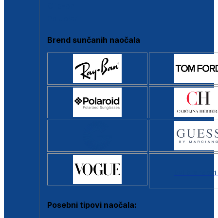
Clip-on
Poluokvir
Brend sunčanih naočala
Svi brendovi
Posebni tipovi naočala: