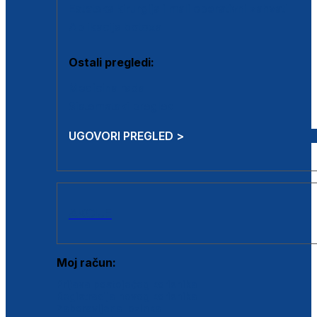
Estetska kirurgija i mali operativni zahvati
Aplikacija botoxa
Ostali pregledi:
Medicina rada
Sistematski pregled
UGOVORI PREGLED >
AKCIJE
Moj račun:
Prijava postojećeg korisnika
Registracija novog korisnika
Zaboravljena lozinka