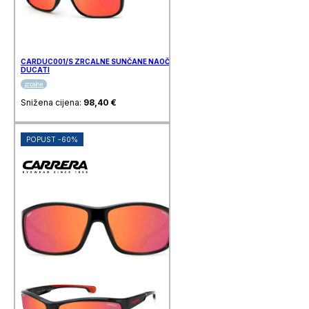
CARDUC001/S ZRCALNE SUNČANE NAOČALE CARRERA
DUCATI
zrcalne
Snižena cijena:
98,40
€
POPUST -60%