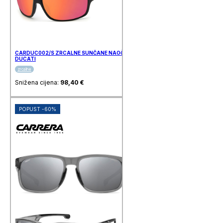
CARDUC002/S ZRCALNE SUNČANE NAOČALE CARRERA
DUCATI
zrcalne
Snižena cijena:
98,40
€
POPUST -60%