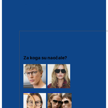
BESPLATNA KONTROLA SLUHA
Poslovnice
Proizvodi s loyalty popustima
Outlet
SUNČANE NAOČALE
Za koga su naočale?
Muške
Ženske