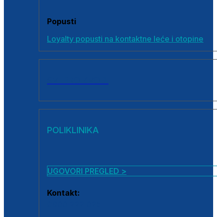
Popusti
Loyalty popusti na kontaktne leće i otopine
SVI PROIZVODI
POLIKLINIKA
UGOVORI PREGLED >
Kontakt:
0800 222 025