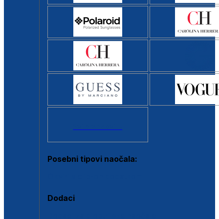
Svi brendovi >
Posebni tipovi naočala:
Okviri s clip-on dodatkom
Dodaci
Dodaci za dioptrijske naočale