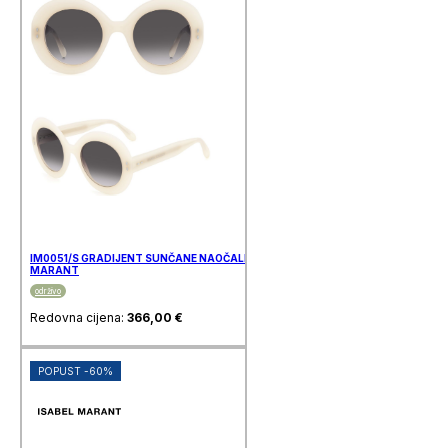
IM0051/S GRADIJENT SUNČANE NAOČALE ISABEL
MARANT
održivo
Redovna cijena:
366,00
€
POPUST -60%