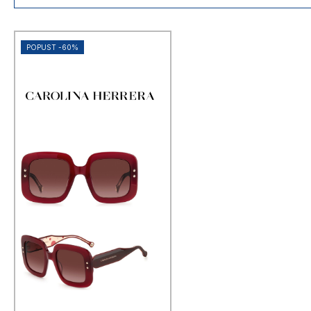
najširi izbor modela
svi vrhunski brandovi na jednom
mjestu
100+ poslovnica diljem Hrvatske
POPUST -60%
brza dostava za narudžbe s
webshopa