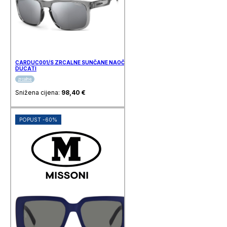
CARDUC001/S ZRCALNE SUNČANE NAOČALE CARRERA
DUCATI
zrcalne
Snižena cijena:
98,40
€
POPUST -60%