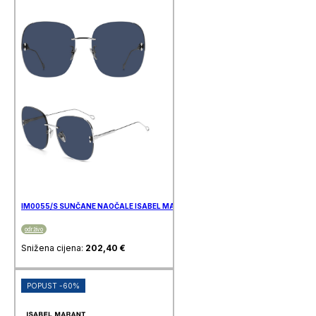
IM0055/S SUNČANE NAOČALE ISABEL MARANT
održivo
Snižena cijena:
202,40
€
POPUST -60%