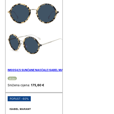
IM0054/S SUNČANE NAOČALE ISABEL MARANT
održivo
Snižena cijena:
175,60
€
POPUST -60%