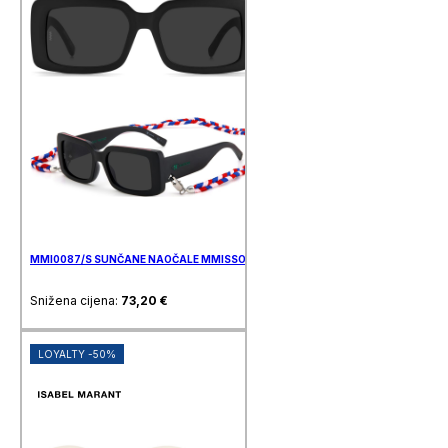
MMI0087/S SUNČANE NAOČALE MMISSONI
Snižena cijena:
73,20
€
LOYALTY -50%