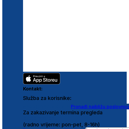
Kontakt:
Služba za korisnike:
shop@ghetaldus.hr
Pronađi najbližu poslovnic
Za zakazivanje termina pregleda
0800 222 025
(radno vrijeme: pon-pet, 8-16h)