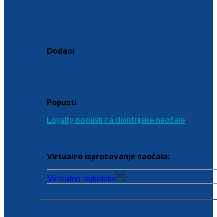
Polarizirane sunčane naočale
Fotokromatske sunčane naočale
Naočale s clip-on dodatkom
Dodaci
Dodaci za dioptrijske naočale
Poklon bonovi
Popusti
Loyalty popusti na dioptrijske naočale
Outlet dioptrijskih naočala
Virtualno isprobavanje naočala:
Virtualno ogledalo