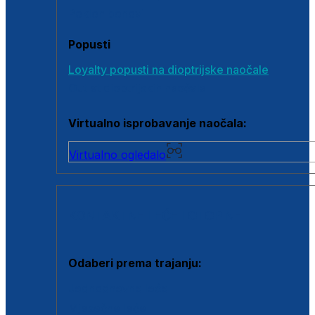
Poklon bonovi
Popusti
Loyalty popusti na dioptrijske naočale
Outlet dioptrijskih naočala
Virtualno isprobavanje naočala:
Virtualno ogledalo
KONTAKTNE LEĆE I OTOPINE
Odaberi prema trajanju:
Jednodnevne leće
Mjesečne leće