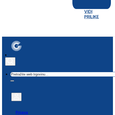
VIDI
PRILIKE
Traži
Prijava