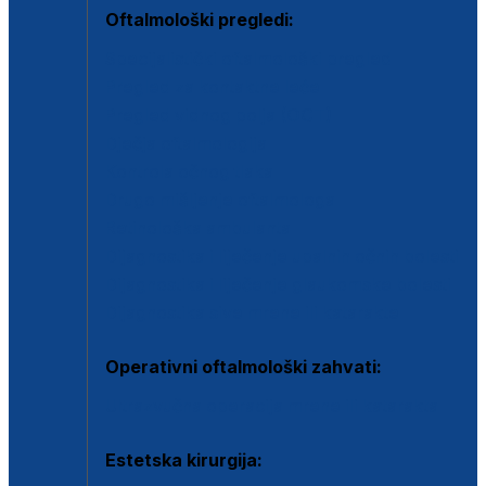
Oftalmološki pregledi:
Specijalistički oftalmološki pregled
Pregled za kontaktne leće
Pregled vidnog polja (OCT)
Dječja oftalmologija
Kontrola očnog tlaka
Drugo mišljenje oftalmologa
Retinološka ambulanta
Dijagnostika i liječenje upalnih očnih bolesti
Dijagnostika i liječenje glaukomske bolesti
Dijagnostika sive mrene ili katarakte
Operativni oftalmološki zahvati:
Ultrazvučna operacija mrene ili katarakta
Estetska kirurgija: