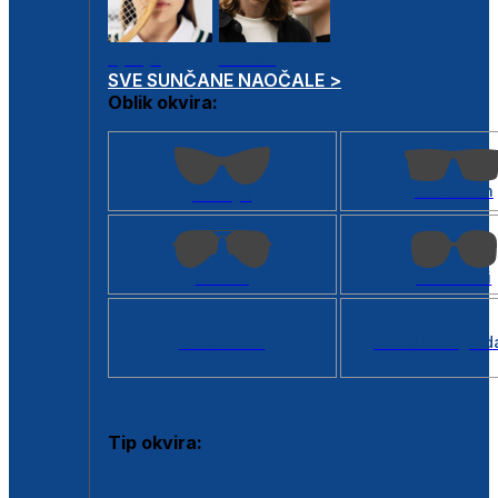
Dječje
Unisex
SVE SUNČANE NAOČALE >
Oblik okvira:
Kvadratan
Cat eye
Aviator
Četvrtasti
Svi oblici >
Virtualno ogled
Tip okvira:
Puni okvir