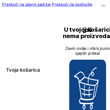
Preskoči na glavni sadržaj
Preskoči na podnožje
U tvojoj košarici još
nema proizvoda
Zaviri ovdje i otkrij puno
sjajnih prilika!
Tvoja košarica