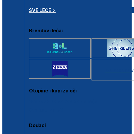
SVE LEĆE >
Brendovi leća:
SVI BRANDOV
Otopine i kapi za oči
Sve otopine za kontaktne leće
Sve kapi za oči
Dodaci