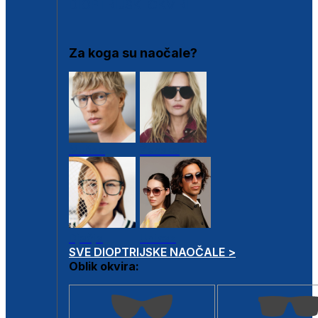
DIOPTRIJSKI OKVIRI
Za koga su naočale?
Muške
Ženske
Dječje
Unisex
SVE DIOPTRIJSKE NAOČALE >
Oblik okvira: