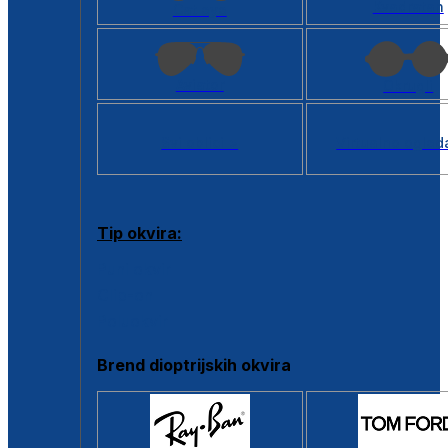
Kvadratan
Cat eye
Aviator
Okrugli
Svi oblici >
Virtualno ogled
Tip okvira:
Puni okvir
Clip-on
Poluokvir
Brend dioptrijskih okvira