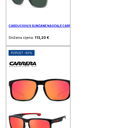
CARDUC004/S SUNČANE NAOČALE CARRERA DUCATI
Snižena cijena:
113,20
€
POPUST -60%