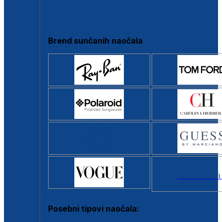
Clip-on
Poluokvir
Brend sunčanih naočala
Svi brendovi
Posebni tipovi naočala: