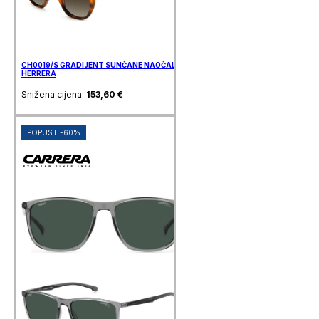
CH0019/S GRADIJENT SUNČANE NAOČALE CAROLINA
HERRERA
Snižena cijena:
153,60
€
POPUST -60%