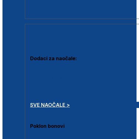
Dodaci za dioptrijske naočale
Poklon bonovi
DODACI
Dodaci za naočale:
Krpice za čišćenje
Kutijice za naočale
Sprejevi za čišćenje
Lančići za naočale
SVE NAOČALE >
Poklon bonovi
Poklon bonovi