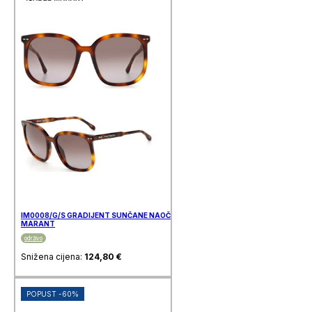
IM0008/G/S GRADIJENT SUNČANE NAOČALE ISABEL
MARANT
održivo
Snižena cijena:
124,80
€
POPUST -60%