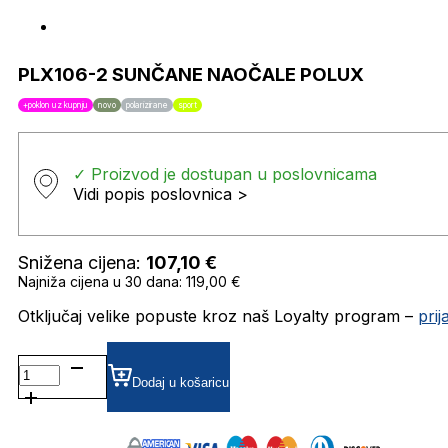
PLX106-2 SUNČANE NAOČALE POLUX
+poklon uz kupnju
novo
polarizirane
sport
✓ Proizvod je dostupan u poslovnicama
Vidi popis poslovnica >
Snižena cijena:
107,10
€
Najniža cijena u 30 dana: 119,00 €
Otključaj velike popuste kroz naš Loyalty program –
pri
PLX106-
2
Dodaj u košaricu
SUNČANE
NAOČALE
POLUX