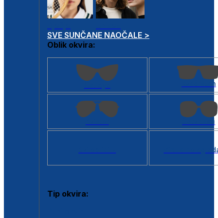
Dječje
Unisex
SVE SUNČANE NAOČALE >
Oblik okvira:
Kvadratan
Cat eye
Aviator
Četvrtasti
Svi oblici >
Virtualno ogled
Tip okvira:
Puni okvir