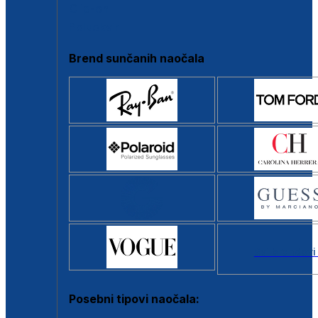
Clip-on
Poluokvir
Brend sunčanih naočala
Svi brendovi
Posebni tipovi naočala: