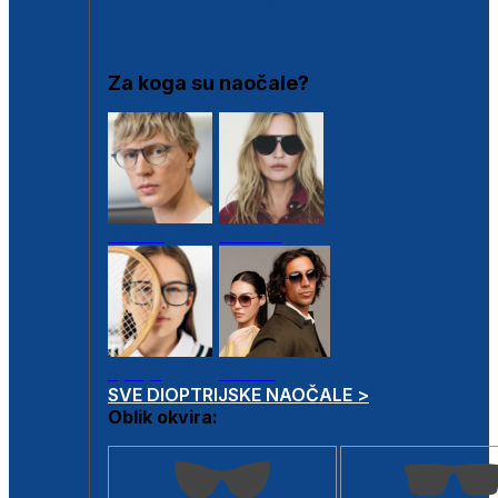
DIOPTRIJSKI OKVIRI
Za koga su naočale?
Muške
Ženske
Dječje
Unisex
SVE DIOPTRIJSKE NAOČALE >
Oblik okvira: