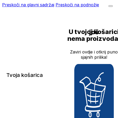
Preskoči na glavni sadržaj
Preskoči na podnožje
U tvojoj košarici još
nema proizvoda
Zaviri ovdje i otkrij puno
sjajnih prilika!
Tvoja košarica