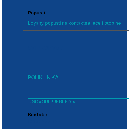
Popusti
Loyalty popusti na kontaktne leće i otopine
SVI PROIZVODI
POLIKLINIKA
UGOVORI PREGLED >
Kontakt:
0800 222 025