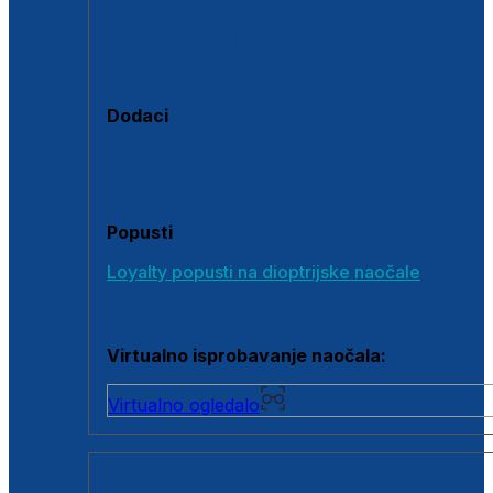
Polarizirane sunčane naočale
Fotokromatske sunčane naočale
Naočale s clip-on dodatkom
Dodaci
Dodaci za dioptrijske naočale
Poklon bonovi
Popusti
Loyalty popusti na dioptrijske naočale
Outlet dioptrijskih naočala
Virtualno isprobavanje naočala:
Virtualno ogledalo