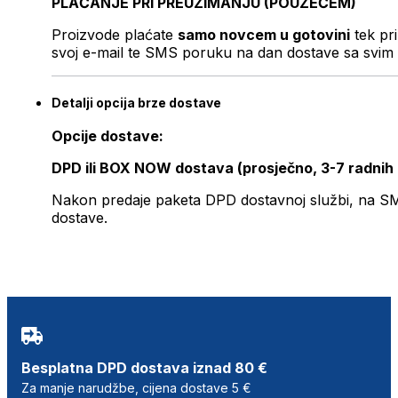
PLAĆANJE PRI PREUZIMANJU (POUZEĆEM)
Proizvode plaćate
samo novcem u gotovini
tek pr
svoj e-mail te SMS poruku na dan dostave sa svim 
Detalji opcija brze dostave
Opcije dostave:
DPD ili BOX NOW dostava (prosječno, 3-7 radnih
Nakon predaje paketa DPD dostavnoj službi, na SMS 
dostave.
Besplatna DPD dostava iznad 80 €
Za manje narudžbe, cijena dostave 5 €