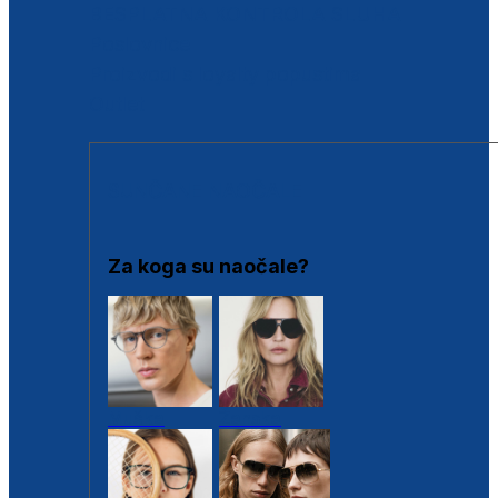
BESPLATNA KONTROLA SLUHA
Poslovnice
Proizvodi s loyalty popustima
Outlet
SUNČANE NAOČALE
Za koga su naočale?
Muške
Ženske