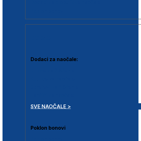
Dodaci za dioptrijske naočale
Poklon bonovi
DODACI
Dodaci za naočale:
Krpice za čišćenje
Kutijice za naočale
Sprejevi za čišćenje
Lančići za naočale
SVE NAOČALE >
Poklon bonovi
Poklon bonovi