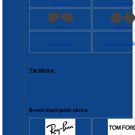
Kvadratan
Cat eye
Aviator
Okrugli
Svi oblici >
Virtualno ogled
Tip okvira:
Puni okvir
Clip-on
Poluokvir
Brend dioptrijskih okvira