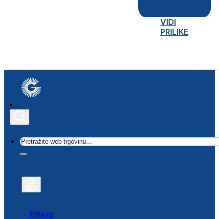
VIDI
PRILIKE
Traži
Prijava