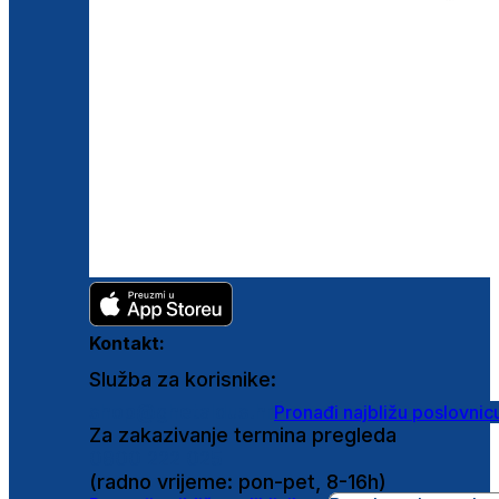
Kontakt:
Služba za korisnike:
shop@ghetaldus.hr
Pronađi najbližu poslovnic
Za zakazivanje termina pregleda
0800 222 025
(radno vrijeme: pon-pet, 8-16h)