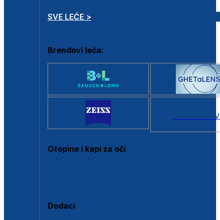
SVE LEĆE >
Brendovi leća:
SVI BRANDOV
Otopine i kapi za oči
Sve otopine za kontaktne leće
Sve kapi za oči
Dodaci