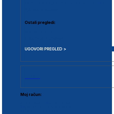
Estetska kirurgija i mali operativni zahvati
Aplikacija botoxa
Ostali pregledi:
Medicina rada
Sistematski pregled
UGOVORI PREGLED >
AKCIJE
Moj račun:
Prijava postojećeg korisnika
Registracija novog korisnika
Zaboravljena lozinka