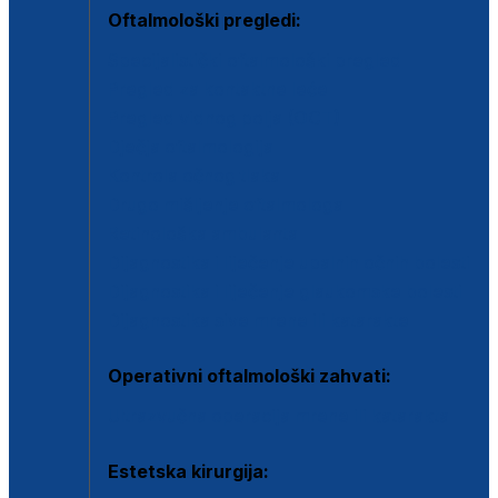
Oftalmološki pregledi:
Specijalistički oftalmološki pregled
Pregled za kontaktne leće
Pregled vidnog polja (OCT)
Dječja oftalmologija
Kontrola očnog tlaka
Drugo mišljenje oftalmologa
Retinološka ambulanta
Dijagnostika i liječenje upalnih očnih bolesti
Dijagnostika i liječenje glaukomske bolesti
Dijagnostika sive mrene ili katarakte
Operativni oftalmološki zahvati:
Ultrazvučna operacija mrene ili katarakta
Estetska kirurgija: