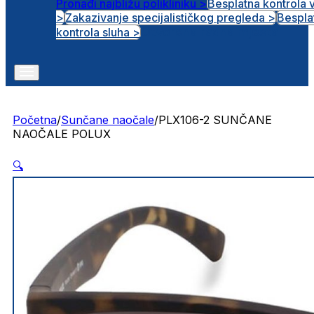
Pronađi najbližu polikliniku >
Besplatna kontrola 
>
Zakazivanje specijalističkog pregleda >
Bespla
Otvorena radna mjesta
kontrola sluha >
Početna
/
Sunčane naočale
/
PLX106-2 SUNČANE
NAOČALE POLUX
🔍