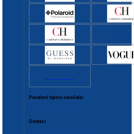
Svi brendovi >
Posebni tipovi naočala:
Okviri s clip-on dodatkom
Dodaci
Dodaci za dioptrijske naočale