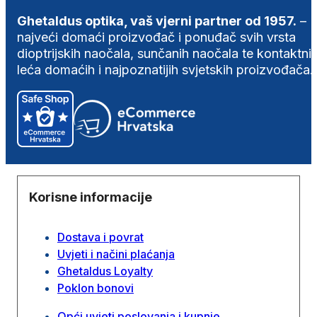
Ghetaldus optika, vaš vjerni partner od 1957.
–
najveći domaći proizvođač i ponuđač svih vrsta
dioptrijskih naočala, sunčanih naočala te kontaktni
leća domaćih i najpoznatijih svjetskih proizvođača.
Korisne informacije
Dostava i povrat
Uvjeti i načini plaćanja
Ghetaldus Loyalty
Poklon bonovi
Opći uvjeti poslovanja i kupnje