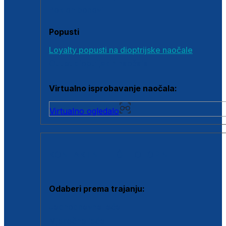
Poklon bonovi
Popusti
Loyalty popusti na dioptrijske naočale
Outlet dioptrijskih naočala
Virtualno isprobavanje naočala:
Virtualno ogledalo
KONTAKTNE LEĆE I OTOPINE
Odaberi prema trajanju:
Jednodnevne leće
Mjesečne leće