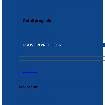
Estetska kirurgija i mali operativni zahvati
Aplikacija botoxa
Ostali pregledi:
Medicina rada
Sistematski pregled
UGOVORI PREGLED >
AKCIJE
Moj račun:
Prijava postojećeg korisnika
Registracija novog korisnika
Zaboravljena lozinka