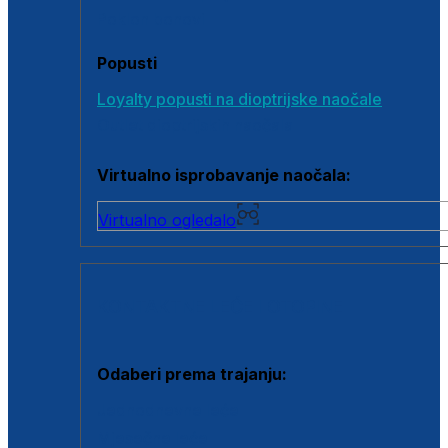
Poklon bonovi
Popusti
Loyalty popusti na dioptrijske naočale
Outlet dioptrijskih naočala
Virtualno isprobavanje naočala:
Virtualno ogledalo
KONTAKTNE LEĆE I OTOPINE
Odaberi prema trajanju:
Jednodnevne leće
Mjesečne leće