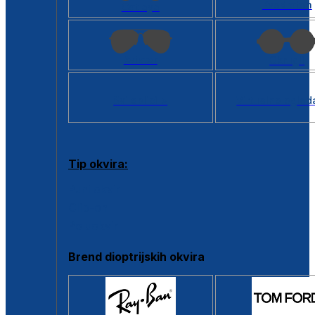
Kvadratan
Cat eye
Aviator
Okrugli
Svi oblici >
Virtualno ogled
Tip okvira:
Puni okvir
Clip-on
Poluokvir
Brend dioptrijskih okvira