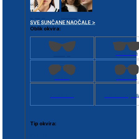
Dječje
Unisex
SVE SUNČANE NAOČALE >
Oblik okvira:
Kvadratan
Cat eye
Aviator
Četvrtasti
Svi oblici >
Virtualno ogled
Tip okvira:
Puni okvir