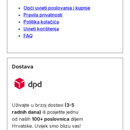
Opći uvjeti poslovanja i kupnje
Pravila privatnosti
Politika kolačića
Uvjeti korištenja
FAQ
Dostava
Uživajte u brzoj dostavi
(3-5
radnih dana)
ili posjetite jednu
od naših
100+ poslovnica
diljem
Hrvatske. Uvijek smo blizu vas!