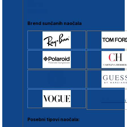
Clip-on
Poluokvir
Brend sunčanih naočala
Svi brendovi
Posebni tipovi naočala: