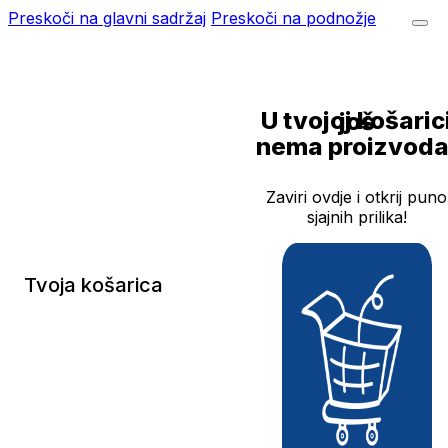
Preskoči na glavni sadržaj
Preskoči na podnožje
U tvojoj košarici još
nema proizvoda
Zaviri ovdje i otkrij puno
sjajnih prilika!
Tvoja košarica