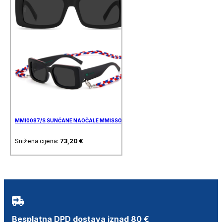
MMI0087/S SUNČANE NAOČALE MMISSONI
Snižena cijena:
73,20
€
Besplatna DPD dostava iznad 80 €