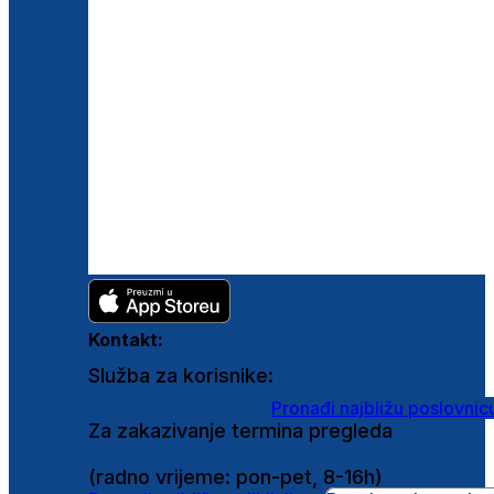
Kontakt:
Služba za korisnike:
shop@ghetaldus.hr
Pronađi najbližu poslovnic
Za zakazivanje termina pregleda
0800 222 025
(radno vrijeme: pon-pet, 8-16h)