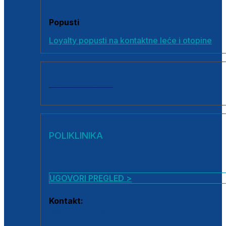
Popusti
Loyalty popusti na kontaktne leće i otopine
SVI PROIZVODI
POLIKLINIKA
UGOVORI PREGLED >
Kontakt:
0800 222 025