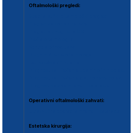
Oftalmološki pregledi:
Specijalistički oftalmološki pregled
Pregled za kontaktne leće
Pregled vidnog polja (OCT)
Dječja oftalmologija
Kontrola očnog tlaka
Drugo mišljenje oftalmologa
Retinološka ambulanta
Dijagnostika i liječenje upalnih očnih bolesti
Dijagnostika i liječenje glaukomske bolesti
Dijagnostika sive mrene ili katarakte
Operativni oftalmološki zahvati:
Ultrazvučna operacija mrene ili katarakta
Estetska kirurgija: