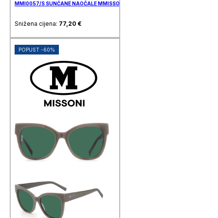
MMI0057/S SUNČANE NAOČALE MMISSONI
Snižena cijena:
77,20
€
POPUST -60%