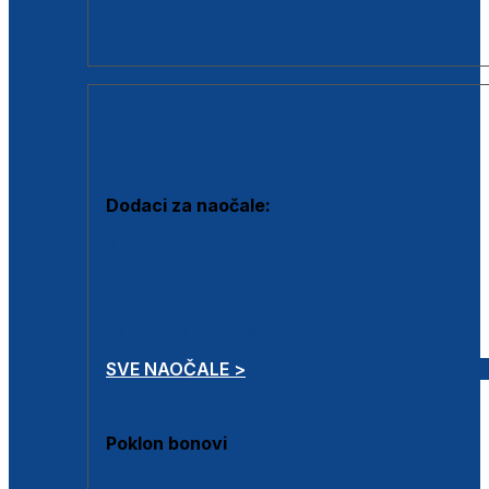
Dodaci za dioptrijske naočale
Poklon bonovi
DODACI
Dodaci za naočale:
Krpice za čišćenje
Kutijice za naočale
Sprejevi za čišćenje
Lančići za naočale
SVE NAOČALE >
Poklon bonovi
Poklon bonovi