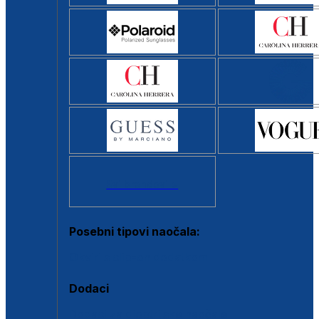
Svi brendovi >
Posebni tipovi naočala:
Okviri s clip-on dodatkom
Dodaci
Dodaci za dioptrijske naočale