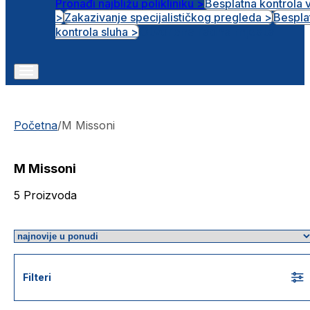
Pronađi najbližu polikliniku >
Besplatna kontrola 
>
Zakazivanje specijalističkog pregleda >
Bespla
Otvorena radna mjesta
kontrola sluha >
Početna
/
M Missoni
M Missoni
5
Proizvoda
Filteri