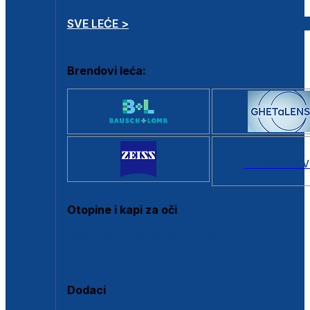
SVE LEĆE >
Brendovi leća:
SVI BRANDOV
Otopine i kapi za oči
Sve otopine za kontaktne leće
Sve kapi za oči
Dodaci