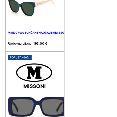
MMI0070/S SUNČANE NAOČALE MMISSONI
Redovna cijena:
193,00
€
POPUST -60%