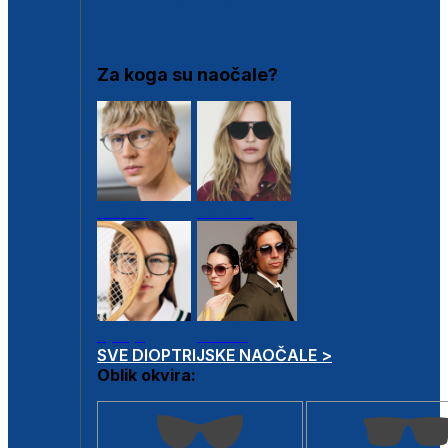
DIOPTRIJSKI OKVIRI
Za koga su naočale?
Muške
Ženske
Dječje
Unisex
SVE DIOPTRIJSKE NAOČALE >
Oblik okvira: