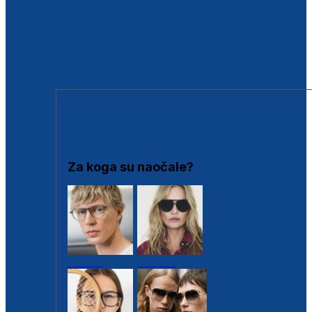
BESPLATNA KONTROLA SLUHA
Poslovnice
Proizvodi s loyalty popustima
Outlet
SUNČANE NAOČALE
Za koga su naočale?
Muške
Ženske