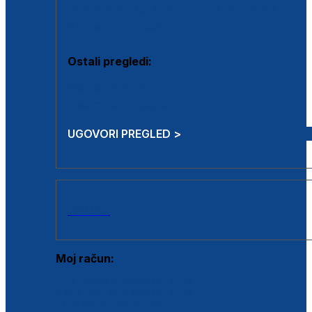
Estetska kirurgija i mali operativni zahvati
Aplikacija botoxa
Ostali pregledi:
Medicina rada
Sistematski pregled
UGOVORI PREGLED >
AKCIJE
Moj račun:
Prijava postojećeg korisnika
Registracija novog korisnika
Zaboravljena lozinka