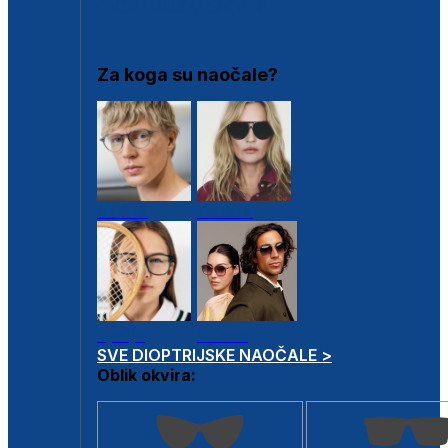
DIOPTRIJSKI OKVIRI
Za koga su naočale?
Muške
Ženske
Dječje
Unisex
SVE DIOPTRIJSKE NAOČALE >
Oblik okvira: