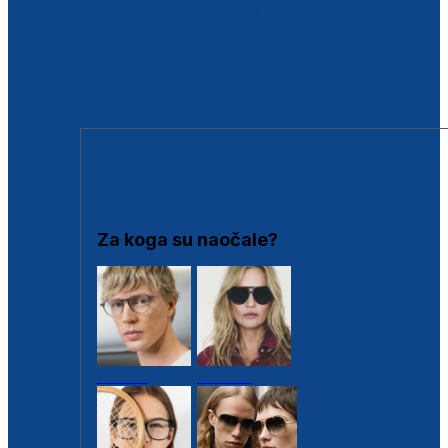
BESPLATNA KONTROLA SLUHA
Poslovnice
Proizvodi s loyalty popustima
Outlet
SUNČANE NAOČALE
Za koga su naočale?
Muške
Ženske