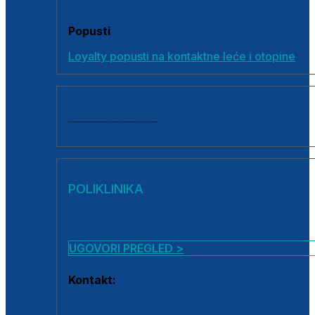
Popusti
Loyalty popusti na kontaktne leće i otopine
SVI PROIZVODI
POLIKLINIKA
UGOVORI PREGLED >
Kontakt:
0800 222 025