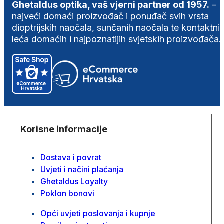
Ghetaldus optika, vaš vjerni partner od 1957.
–
najveći domaći proizvođač i ponuđač svih vrsta
dioptrijskih naočala, sunčanih naočala te kontaktni
leća domaćih i najpoznatijih svjetskih proizvođača.
Korisne informacije
Dostava i povrat
Uvjeti i načini plaćanja
Ghetaldus Loyalty
Poklon bonovi
Opći uvjeti poslovanja i kupnje