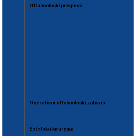
Oftalmološki pregledi:
Specijalistički oftalmološki pregled
Pregled za kontaktne leće
Pregled vidnog polja (OCT)
Dječja oftalmologija
Kontrola očnog tlaka
Drugo mišljenje oftalmologa
Retinološka ambulanta
Dijagnostika i liječenje upalnih očnih bolesti
Dijagnostika i liječenje glaukomske bolesti
Dijagnostika sive mrene ili katarakte
Operativni oftalmološki zahvati:
Ultrazvučna operacija mrene ili katarakta
Estetska kirurgija: