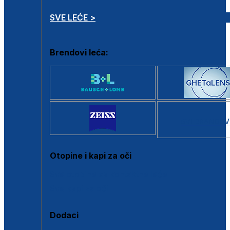
SVE LEĆE >
Brendovi leća:
SVI BRANDOV
Otopine i kapi za oči
Sve otopine za kontaktne leće
Sve kapi za oči
Dodaci