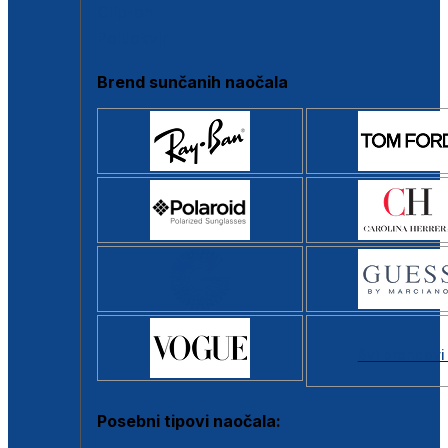
Clip-on
Poluokvir
Brend sunčanih naočala
Svi brendovi
Posebni tipovi naočala: