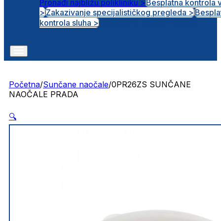
Pronađi najbližu polikliniku >
Besplatna kontrola 
>
Zakazivanje specijalističkog pregleda >
Bespla
Otvorena radna mjesta
kontrola sluha >
Početna
/
Sunčane naočale
/
0PR26ZS SUNČANE
NAOČALE PRADA
🔍