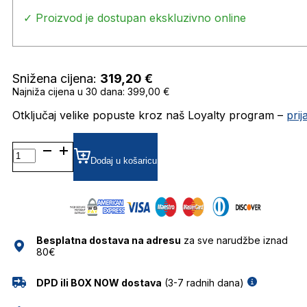
✓ Proizvod je dostupan ekskluzivno online
Snižena cijena:
319,20
€
Najniža cijena u 30 dana: 399,00 €
Otključaj velike popuste kroz naš Loyalty program –
pri
0PR26ZS SUNČANE
NAOČALE
Dodaj u košaricu
PRADA
količina
Besplatna dostava na adresu
za sve narudžbe iznad
80€
DPD ili BOX NOW dostava
(3-7 radnih dana)