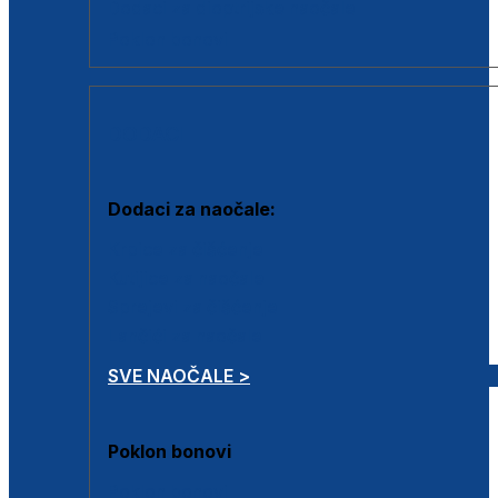
Dodaci za dioptrijske naočale
Poklon bonovi
DODACI
Dodaci za naočale:
Krpice za čišćenje
Kutijice za naočale
Sprejevi za čišćenje
Lančići za naočale
SVE NAOČALE >
Poklon bonovi
Poklon bonovi