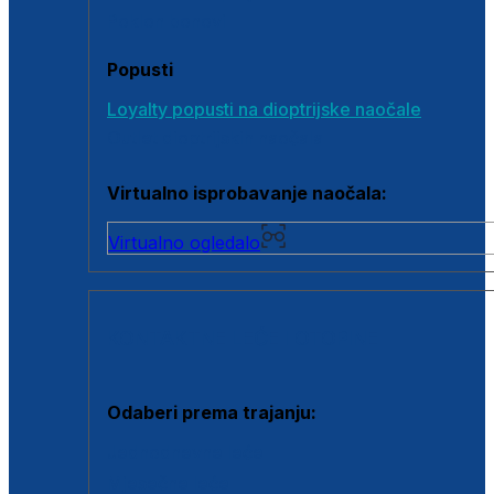
Poklon bonovi
Popusti
Loyalty popusti na dioptrijske naočale
Outlet dioptrijskih naočala
Virtualno isprobavanje naočala:
Virtualno ogledalo
KONTAKTNE LEĆE I OTOPINE
Odaberi prema trajanju:
Jednodnevne leće
Mjesečne leće