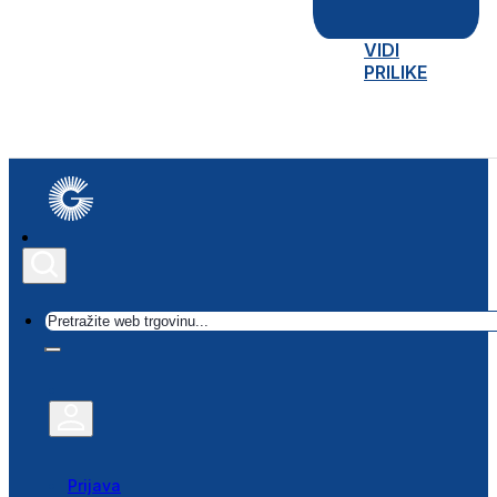
VIDI
PRILIKE
Traži
Prijava