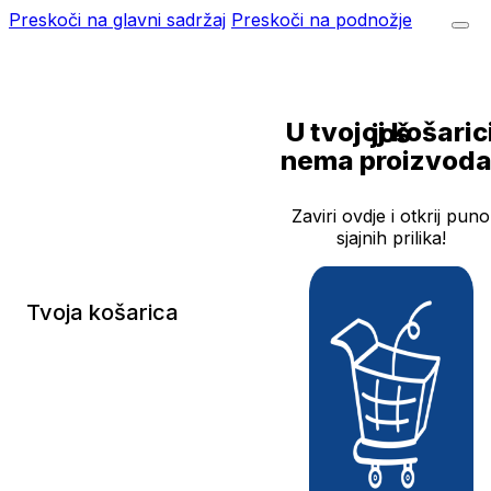
Preskoči na glavni sadržaj
Preskoči na podnožje
U tvojoj košarici još
nema proizvoda
Zaviri ovdje i otkrij puno
sjajnih prilika!
Tvoja košarica