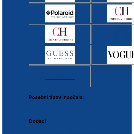
Svi brendovi >
Posebni tipovi naočala:
Okviri s clip-on dodatkom
Dodaci
Dodaci za dioptrijske naočale