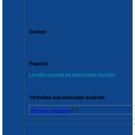
Polarizirane sunčane naočale
Fotokromatske sunčane naočale
Naočale s clip-on dodatkom
Dodaci
Dodaci za dioptrijske naočale
Poklon bonovi
Popusti
Loyalty popusti na dioptrijske naočale
Outlet dioptrijskih naočala
Virtualno isprobavanje naočala:
Virtualno ogledalo