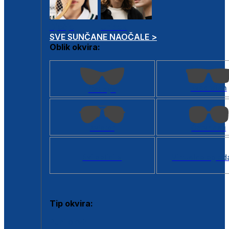
Dječje
Unisex
SVE SUNČANE NAOČALE >
Oblik okvira:
Kvadratan
Cat eye
Aviator
Četvrtasti
Svi oblici >
Virtualno ogled
Tip okvira:
Puni okvir