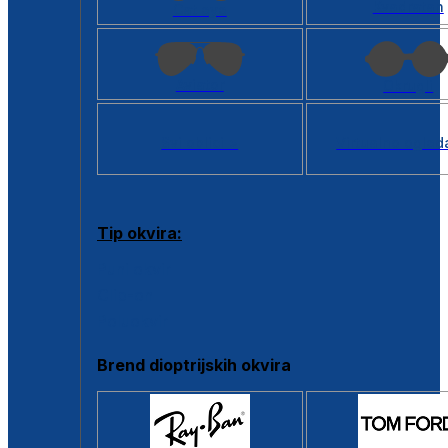
Kvadratan
Cat eye
Aviator
Okrugli
Svi oblici >
Virtualno ogled
Tip okvira:
Puni okvir
Clip-on
Poluokvir
Brend dioptrijskih okvira