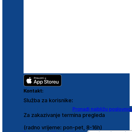
Kontakt:
Služba za korisnike:
shop@ghetaldus.hr
Pronađi najbližu poslovnic
Za zakazivanje termina pregleda
0800 222 025
(radno vrijeme: pon-pet, 8-16h)