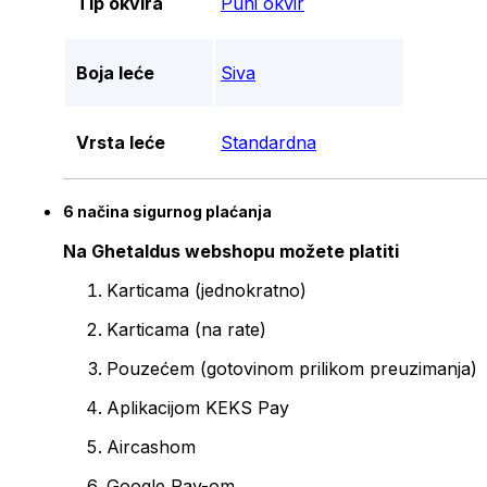
Tip okvira
Puni okvir
Boja leće
Siva
Vrsta leće
Standardna
6 načina sigurnog plaćanja
Na Ghetaldus webshopu možete platiti
Karticama (jednokratno)
Karticama (na rate)
Pouzećem (gotovinom prilikom preuzimanja)
Aplikacijom KEKS Pay
Aircashom
Google Pay-om