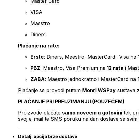
Master Card
VISA
Maestro
Diners
Plaćanje na rate:
Erste
: Diners, Maestro, MasterCard i Visa na
PBZ
: Maestro, Visa Premium na
12 rata
i Mas
ZABA
: Maestro jednokratno i MasterCard na 
Plaćanje se provodi putem
Monri WSPay
sustava z
PLAĆANJE PRI PREUZIMANJU (POUZEĆEM)
Proizvode plaćate
samo novcem u gotovini
tek pr
svoj e-mail te SMS poruku na dan dostave sa svim 
Detalji opcija brze dostave