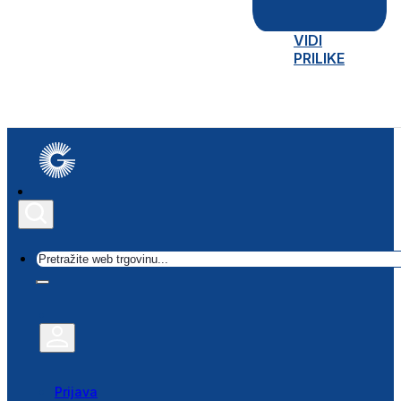
VIDI
PRILIKE
Traži
Prijava