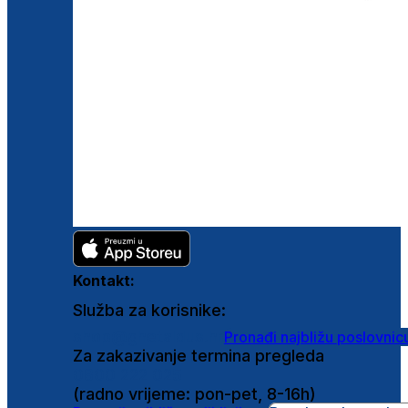
Kontakt:
Služba za korisnike:
shop@ghetaldus.hr
Pronađi najbližu poslovnic
Za zakazivanje termina pregleda
0800 222 025
(radno vrijeme: pon-pet, 8-16h)