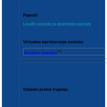
Poklon bonovi
Popusti
Loyalty popusti na dioptrijske naočale
Outlet dioptrijskih naočala
Virtualno isprobavanje naočala:
Virtualno ogledalo
KONTAKTNE LEĆE I OTOPINE
Odaberi prema trajanju:
Jednodnevne leće
Mjesečne leće