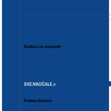
Dodaci za dioptrijske naočale
Poklon bonovi
DODACI
Dodaci za naočale:
Krpice za čišćenje
Kutijice za naočale
Sprejevi za čišćenje
Lančići za naočale
SVE NAOČALE >
Poklon bonovi
Poklon bonovi