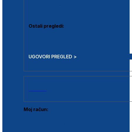
Estetska kirurgija i mali operativni zahvati
Aplikacija botoxa
Ostali pregledi:
Medicina rada
Sistematski pregled
UGOVORI PREGLED >
AKCIJE
Moj račun:
Prijava postojećeg korisnika
Registracija novog korisnika
Zaboravljena lozinka