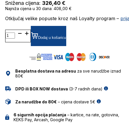
Snižena cijena:
326,40
€
Najniža cijena u 30 dana: 408,00 €
Otključaj velike popuste kroz naš Loyalty program –
pri
0PRB53S
GRADIJENT SUNČANE
Dodaj u košaricu
NAOČALE
PRADA
količina
Besplatna dostava na adresu
za sve narudžbe iznad
80€
DPD ili BOX NOW dostava
(3-7 radnih dana)
Za narudžbe do 80€
– cijena dostave 5€
6 sigurnih opcija plaćanja
– kartice, na rate, gotovina,
KEKS Pay, Aircash, Google Pay