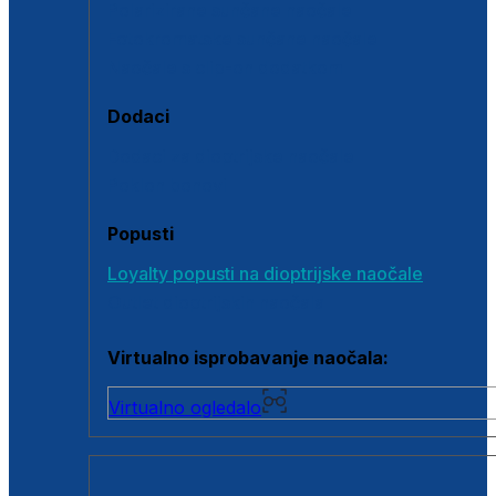
Polarizirane sunčane naočale
Fotokromatske sunčane naočale
Naočale s clip-on dodatkom
Dodaci
Dodaci za dioptrijske naočale
Poklon bonovi
Popusti
Loyalty popusti na dioptrijske naočale
Outlet dioptrijskih naočala
Virtualno isprobavanje naočala:
Virtualno ogledalo