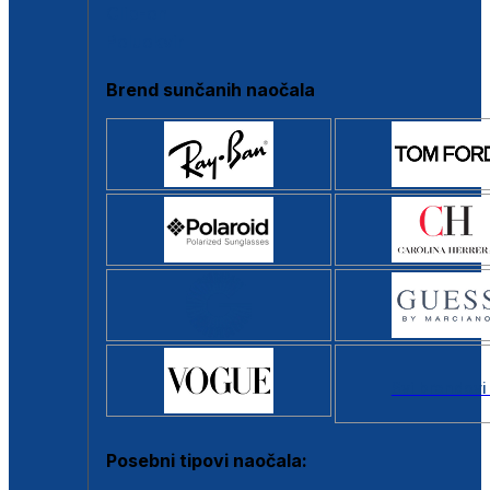
Clip-on
Poluokvir
Brend sunčanih naočala
Svi brendovi
Posebni tipovi naočala: