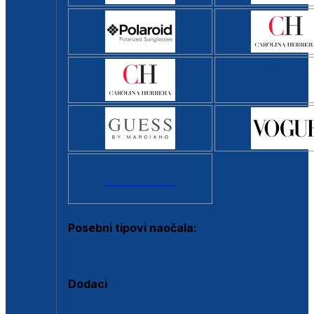
Svi brendovi >
Posebni tipovi naočala:
Okviri s clip-on dodatkom
Dodaci
Dodaci za dioptrijske naočale