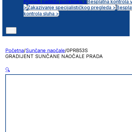
Pronađi najbližu polikliniku >
Besplatna kontrola 
>
Zakazivanje specijalističkog pregleda >
Bespla
Otvorena radna mjesta
kontrola sluha >
Početna
/
Sunčane naočale
/
0PRB53S
GRADIJENT SUNČANE NAOČALE PRADA
🔍