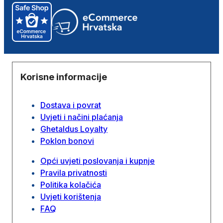
Korisne informacije
Dostava i povrat
Uvjeti i načini plaćanja
Ghetaldus Loyalty
Poklon bonovi
Opći uvjeti poslovanja i kupnje
Pravila privatnosti
Politika kolačića
Uvjeti korištenja
FAQ