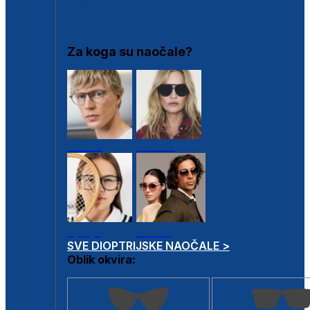
DIOPTRIJSKI OKVIRI
Za koga su naočale?
Muške
Ženske
Dječje
Unisex
SVE DIOPTRIJSKE NAOČALE >
Oblik okvira: