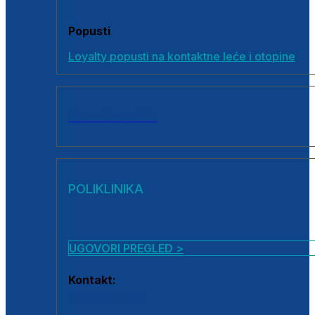
Popusti
Loyalty popusti na kontaktne leće i otopine
SVI PROIZVODI
POLIKLINIKA
UGOVORI PREGLED >
Kontakt:
0800 222 025