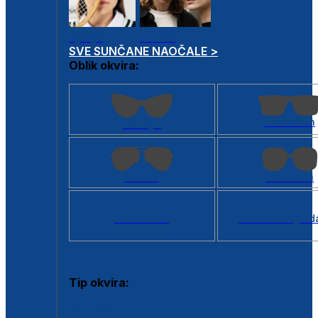
Dječje
Unisex
SVE SUNČANE NAOČALE >
Oblik okvira:
Kvadratan
Cat eye
Aviator
Četvrtasti
Svi oblici >
Virtualno ogled
Tip okvira:
Puni okvir