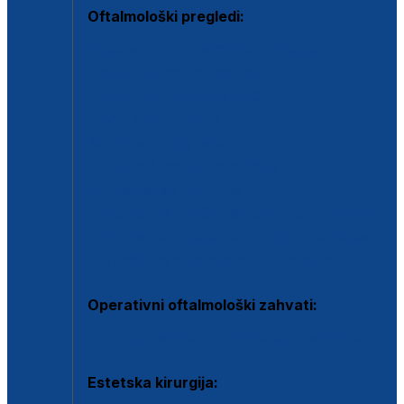
Oftalmološki pregledi:
Specijalistički oftalmološki pregled
Pregled za kontaktne leće
Pregled vidnog polja (OCT)
Dječja oftalmologija
Kontrola očnog tlaka
Drugo mišljenje oftalmologa
Retinološka ambulanta
Dijagnostika i liječenje upalnih očnih bolesti
Dijagnostika i liječenje glaukomske bolesti
Dijagnostika sive mrene ili katarakte
Operativni oftalmološki zahvati:
Ultrazvučna operacija mrene ili katarakta
Estetska kirurgija: