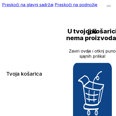
Preskoči na glavni sadržaj
Preskoči na podnožje
U tvojoj košarici još
nema proizvoda
Zaviri ovdje i otkrij puno
sjajnih prilika!
Tvoja košarica