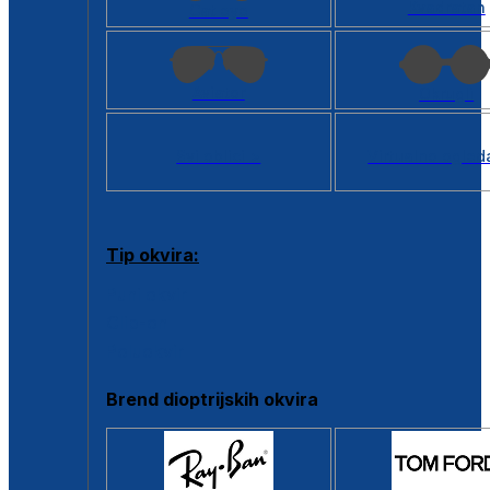
Kvadratan
Cat eye
Aviator
Okrugli
Svi oblici >
Virtualno ogled
Tip okvira:
Puni okvir
Clip-on
Poluokvir
Brend dioptrijskih okvira