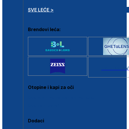
SVE LEĆE >
Brendovi leća:
SVI BRANDOV
Otopine i kapi za oči
Sve otopine za kontaktne leće
Sve kapi za oči
Dodaci