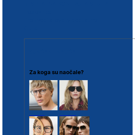
BESPLATNA KONTROLA SLUHA
Poslovnice
Proizvodi s loyalty popustima
Outlet
SUNČANE NAOČALE
Za koga su naočale?
Muške
Ženske