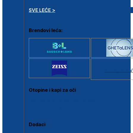
SVE LEĆE >
Brendovi leća:
SVI BRANDOV
Otopine i kapi za oči
Sve otopine za kontaktne leće
Sve kapi za oči
Dodaci