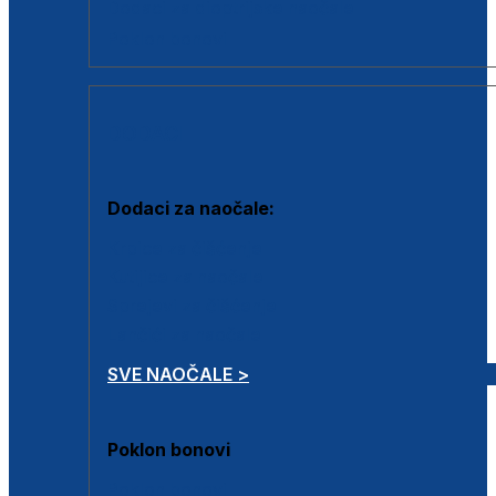
Dodaci za dioptrijske naočale
Poklon bonovi
DODACI
Dodaci za naočale:
Krpice za čišćenje
Kutijice za naočale
Sprejevi za čišćenje
Lančići za naočale
SVE NAOČALE >
Poklon bonovi
Poklon bonovi