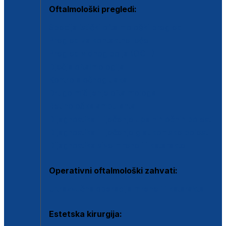
Oftalmološki pregledi:
Specijalistički oftalmološki pregled
Pregled za kontaktne leće
Pregled vidnog polja (OCT)
Dječja oftalmologija
Kontrola očnog tlaka
Drugo mišljenje oftalmologa
Retinološka ambulanta
Dijagnostika i liječenje upalnih očnih bolesti
Dijagnostika i liječenje glaukomske bolesti
Dijagnostika sive mrene ili katarakte
Operativni oftalmološki zahvati:
Ultrazvučna operacija mrene ili katarakta
Estetska kirurgija: