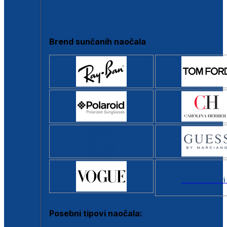
Clip-on
Poluokvir
Brend sunčanih naočala
Svi brendovi
Posebni tipovi naočala: