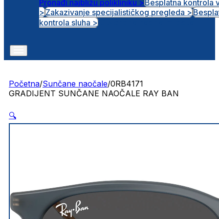
Pronađi najbližu polikliniku >
Besplatna kontrola 
>
Zakazivanje specijalističkog pregleda >
Bespla
Otvorena radna mjesta
kontrola sluha >
Početna
/
Sunčane naočale
/
0RB4171
GRADIJENT SUNČANE NAOČALE RAY BAN
🔍