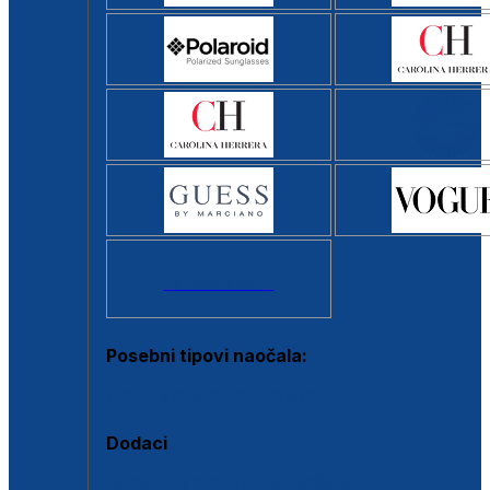
Svi brendovi >
Posebni tipovi naočala:
Okviri s clip-on dodatkom
Dodaci
Dodaci za dioptrijske naočale