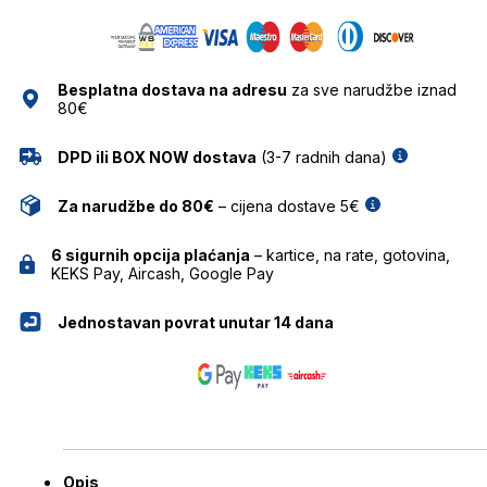
RAY
BAN
količina
Besplatna dostava na adresu
za sve narudžbe iznad
80€
DPD ili BOX NOW dostava
(3-7 radnih dana)
Za narudžbe do 80€
– cijena dostave 5€
6 sigurnih opcija plaćanja
– kartice, na rate, gotovina,
KEKS Pay, Aircash, Google Pay
Jednostavan povrat unutar 14 dana
Opis