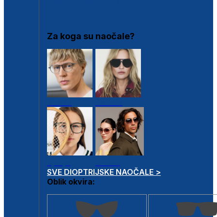
DIOPTRIJSKI OKVIRI
Za koga su naočale?
Muške
Ženske
Dječje
Unisex
SVE DIOPTRIJSKE NAOČALE >
Oblik okvira: