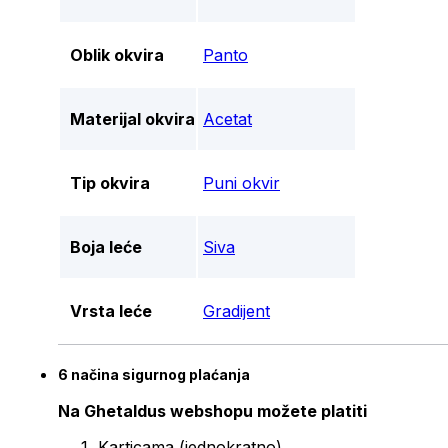
Oblik okvira
Panto
Materijal okvira
Acetat
Tip okvira
Puni okvir
Boja leće
Siva
Vrsta leće
Gradijent
6 načina sigurnog plaćanja
Na Ghetaldus webshopu možete platiti
Karticama (jednokratno)