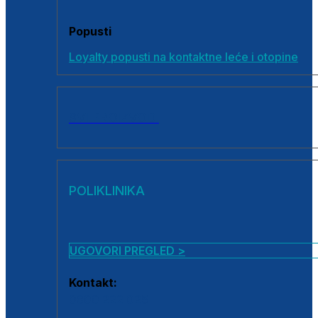
Popusti
Loyalty popusti na kontaktne leće i otopine
SVI PROIZVODI
POLIKLINIKA
UGOVORI PREGLED >
Kontakt:
0800 222 025