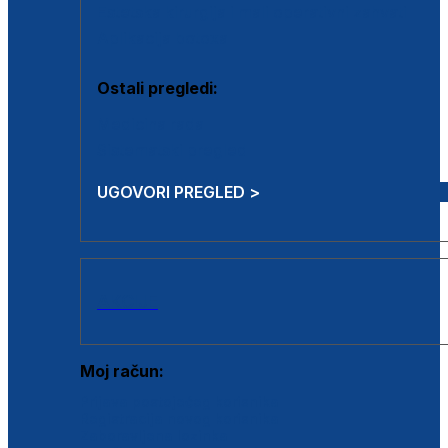
Estetska kirurgija i mali operativni zahvati
Aplikacija botoxa
Ostali pregledi:
Medicina rada
Sistematski pregled
UGOVORI PREGLED >
AKCIJE
Moj račun:
Prijava postojećeg korisnika
Registracija novog korisnika
Zaboravljena lozinka