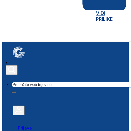
VIDI
PRILIKE
Traži
Prijava