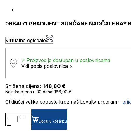
0RB4171 GRADIJENT SUNČANE NAOČALE RAY 
Virtualno ogledalo
✓ Proizvod je dostupan u poslovnicama
Vidi popis poslovnica >
Snižena cijena:
148,80
€
Najniža cijena u 30 dana: 186,00 €
Otključaj velike popuste kroz naš Loyalty program –
pri
0RB4171
GRADIJENT SUNČANE
Dodaj u košaricu
NAOČALE