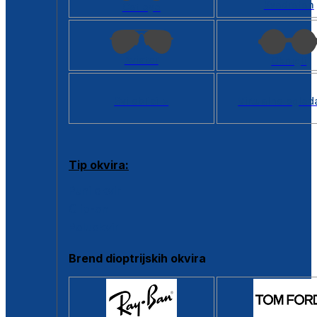
Kvadratan
Cat eye
Aviator
Okrugli
Svi oblici >
Virtualno ogled
Tip okvira:
Puni okvir
Clip-on
Poluokvir
Brend dioptrijskih okvira