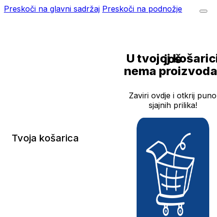
Preskoči na glavni sadržaj
Preskoči na podnožje
U tvojoj košarici još
nema proizvoda
Zaviri ovdje i otkrij puno
sjajnih prilika!
Tvoja košarica