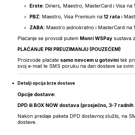
Erste
: Diners, Maestro, MasterCard i Visa na
PBZ
: Maestro, Visa Premium na
12 rata
i Mas
ZABA
: Maestro jednokratno i MasterCard na 
Plaćanje se provodi putem
Monri WSPay
sustava z
PLAĆANJE PRI PREUZIMANJU (POUZEĆEM)
Proizvode plaćate
samo novcem u gotovini
tek pr
svoj e-mail te SMS poruku na dan dostave sa svim 
Detalji opcija brze dostave
Opcije dostave:
DPD ili BOX NOW dostava (prosječno, 3-7 radnih
Nakon predaje paketa DPD dostavnoj službi, na SMS 
dostave.