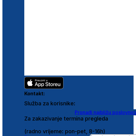
Kontakt:
Služba za korisnike:
shop@ghetaldus.hr
Pronađi najbližu poslovnic
Za zakazivanje termina pregleda
0800 222 025
(radno vrijeme: pon-pet, 8-16h)