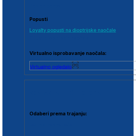
Poklon bonovi
Popusti
Loyalty popusti na dioptrijske naočale
Outlet dioptrijskih naočala
Virtualno isprobavanje naočala:
Virtualno ogledalo
KONTAKTNE LEĆE I OTOPINE
Odaberi prema trajanju:
Jednodnevne leće
Mjesečne leće