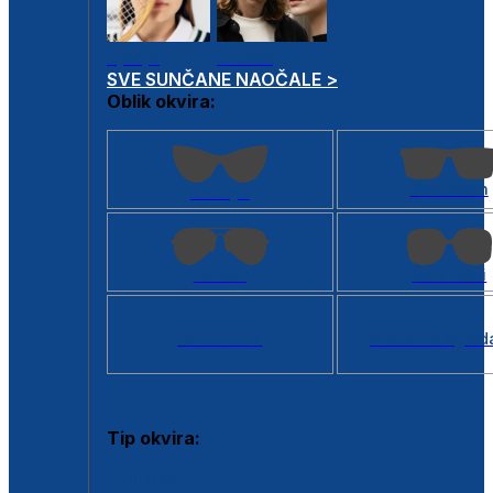
Dječje
Unisex
SVE SUNČANE NAOČALE >
Oblik okvira:
Kvadratan
Cat eye
Aviator
Četvrtasti
Svi oblici >
Virtualno ogled
Tip okvira:
Puni okvir