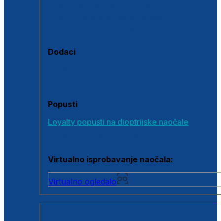
Polarizirane sunčane naočale
Fotokromatske sunčane naočale
Naočale s clip-on dodatkom
Dodaci
Dodaci za dioptrijske naočale
Poklon bonovi
Popusti
Loyalty popusti na dioptrijske naočale
Outlet dioptrijskih naočala
Virtualno isprobavanje naočala:
Virtualno ogledalo