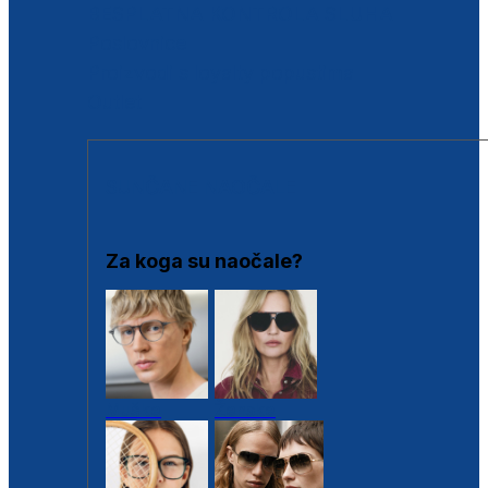
BESPLATNA KONTROLA SLUHA
Poslovnice
Proizvodi s loyalty popustima
Outlet
SUNČANE NAOČALE
Za koga su naočale?
Muške
Ženske