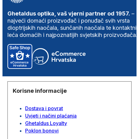
Ghetaldus optika, vaš vjerni partner od 1957.
–
najveći domaći proizvođač i ponuđač svih vrsta
dioptrijskih naočala, sunčanih naočala te kontaktni
leća domaćih i najpoznatijih svjetskih proizvođača.
Korisne informacije
Dostava i povrat
Uvjeti i načini plaćanja
Ghetaldus Loyalty
Poklon bonovi