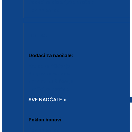
Dodaci za dioptrijske naočale
Poklon bonovi
DODACI
Dodaci za naočale:
Krpice za čišćenje
Kutijice za naočale
Sprejevi za čišćenje
Lančići za naočale
SVE NAOČALE >
Poklon bonovi
Poklon bonovi