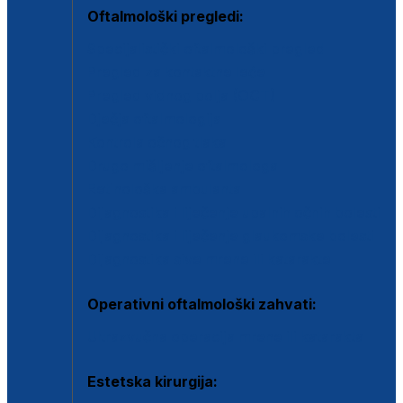
Oftalmološki pregledi:
Specijalistički oftalmološki pregled
Pregled za kontaktne leće
Pregled vidnog polja (OCT)
Dječja oftalmologija
Kontrola očnog tlaka
Drugo mišljenje oftalmologa
Retinološka ambulanta
Dijagnostika i liječenje upalnih očnih bolesti
Dijagnostika i liječenje glaukomske bolesti
Dijagnostika sive mrene ili katarakte
Operativni oftalmološki zahvati:
Ultrazvučna operacija mrene ili katarakta
Estetska kirurgija: