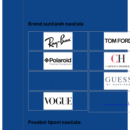
Clip-on
Poluokvir
Brend sunčanih naočala
Svi brendovi
Posebni tipovi naočala: