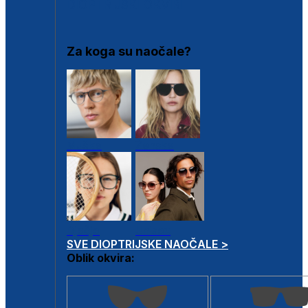
DIOPTRIJSKI OKVIRI
Za koga su naočale?
Muške
Ženske
Dječje
Unisex
SVE DIOPTRIJSKE NAOČALE >
Oblik okvira: