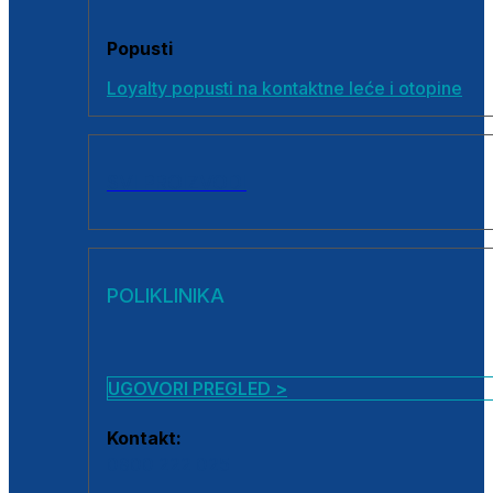
Popusti
Loyalty popusti na kontaktne leće i otopine
SVI PROIZVODI
POLIKLINIKA
UGOVORI PREGLED >
Kontakt:
0800 222 025