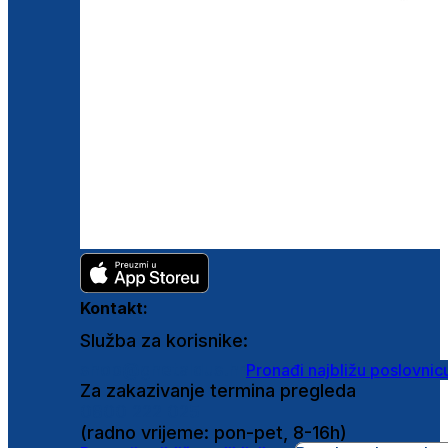
Kontakt:
Služba za korisnike:
shop@ghetaldus.hr
Pronađi najbližu poslovnic
Za zakazivanje termina pregleda
0800 222 025
(radno vrijeme: pon-pet, 8-16h)