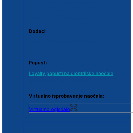
Polarizirane sunčane naočale
Fotokromatske sunčane naočale
Naočale s clip-on dodatkom
Dodaci
Dodaci za dioptrijske naočale
Poklon bonovi
Popusti
Loyalty popusti na dioptrijske naočale
Outlet dioptrijskih naočala
Virtualno isprobavanje naočala:
Virtualno ogledalo