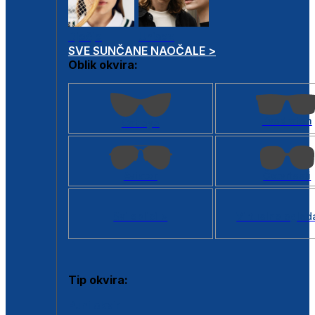
Dječje
Unisex
SVE SUNČANE NAOČALE >
Oblik okvira:
Kvadratan
Cat eye
Aviator
Četvrtasti
Svi oblici >
Virtualno ogled
Tip okvira:
Puni okvir