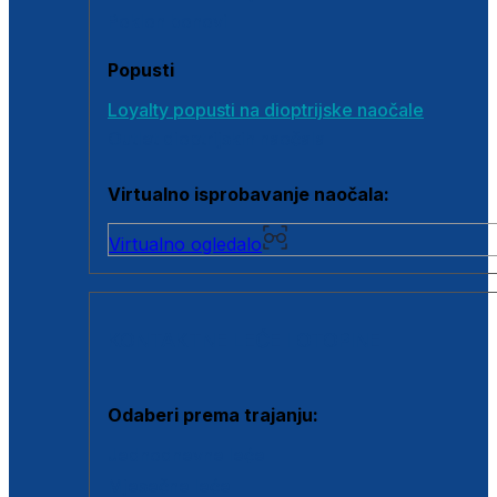
Poklon bonovi
Popusti
Loyalty popusti na dioptrijske naočale
Outlet dioptrijskih naočala
Virtualno isprobavanje naočala:
Virtualno ogledalo
KONTAKTNE LEĆE I OTOPINE
Odaberi prema trajanju:
Jednodnevne leće
Mjesečne leće