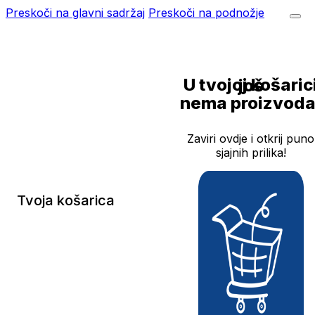
Preskoči na glavni sadržaj
Preskoči na podnožje
U tvojoj košarici još
nema proizvoda
Zaviri ovdje i otkrij puno
sjajnih prilika!
Tvoja košarica