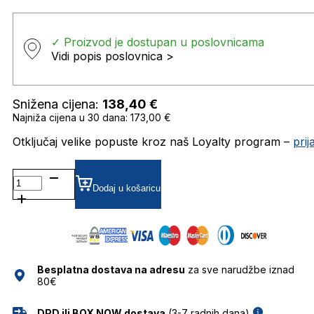
✓ Proizvod je dostupan u poslovnicama
Vidi popis poslovnica >
Snižena cijena:
138,40
€
Najniža cijena u 30 dana: 173,00 €
Otključaj velike popuste kroz naš Loyalty program –
pri
0RB4455
SUNČANE
Dodaj u košaricu
NAOČALE
RAY
BAN
količina
Besplatna dostava na adresu
za sve narudžbe iznad
80€
DPD ili BOX NOW dostava
(3-7 radnih dana)