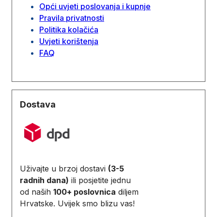
Opći uvjeti poslovanja i kupnje
Pravila privatnosti
Politika kolačića
Uvjeti korištenja
FAQ
Dostava
Uživajte u brzoj dostavi
(3-5
radnih dana)
ili posjetite jednu
od naših
100+ poslovnica
diljem
Hrvatske. Uvijek smo blizu vas!