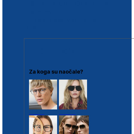
BESPLATNA KONTROLA SLUHA
Poslovnice
Proizvodi s loyalty popustima
Outlet
SUNČANE NAOČALE
Za koga su naočale?
Muške
Ženske