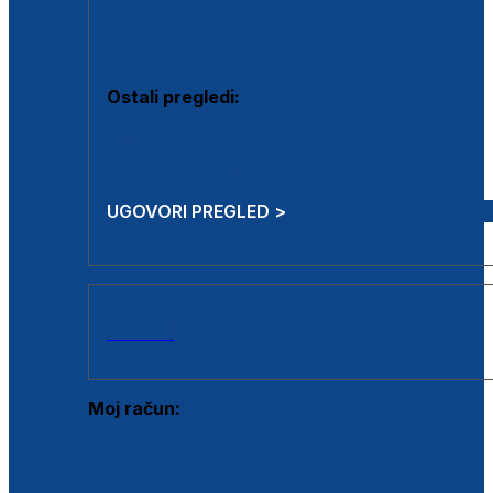
Estetska kirurgija i mali operativni zahvati
Aplikacija botoxa
Ostali pregledi:
Medicina rada
Sistematski pregled
UGOVORI PREGLED >
AKCIJE
Moj račun:
Prijava postojećeg korisnika
Registracija novog korisnika
Zaboravljena lozinka