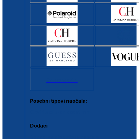
Svi brendovi >
Posebni tipovi naočala:
Okviri s clip-on dodatkom
Dodaci
Dodaci za dioptrijske naočale