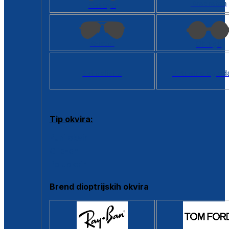
Kvadratan
Cat eye
Aviator
Okrugli
Svi oblici >
Virtualno ogled
Tip okvira:
Puni okvir
Clip-on
Poluokvir
Brend dioptrijskih okvira