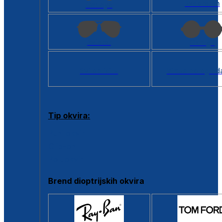
Kvadratan
Cat eye
Aviator
Okrugli
Svi oblici >
Virtualno ogled
Tip okvira:
Puni okvir
Clip-on
Poluokvir
Brend dioptrijskih okvira