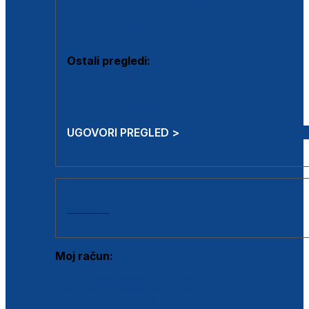
Estetska kirurgija i mali operativni zahvati
Aplikacija botoxa
Ostali pregledi:
Medicina rada
Sistematski pregled
UGOVORI PREGLED >
AKCIJE
Moj račun:
Prijava postojećeg korisnika
Registracija novog korisnika
Zaboravljena lozinka