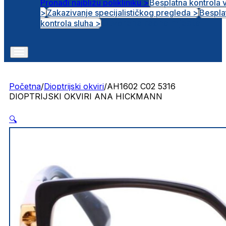
Pronađi najbližu polikliniku >
Besplatna kontrola 
>
Zakazivanje specijalističkog pregleda >
Bespla
Otvorena radna mjesta
kontrola sluha >
Početna
/
Dioptrijski okviri
/
AH1602 C02 5316
DIOPTRIJSKI OKVIRI ANA HICKMANN
🔍