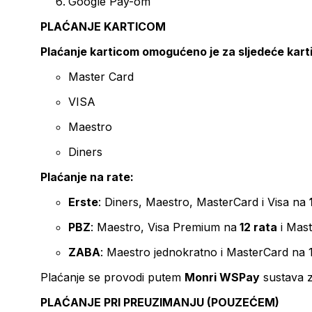
Google Pay-om
PLAĆANJE KARTICOM
Plaćanje karticom omogućeno je za sljedeće kart
Master Card
VISA
Maestro
Diners
Plaćanje na rate:
Erste
: Diners, Maestro, MasterCard i Visa na
PBZ
: Maestro, Visa Premium na
12 rata
i Mas
ZABA
: Maestro jednokratno i MasterCard na 
Plaćanje se provodi putem
Monri WSPay
sustava z
PLAĆANJE PRI PREUZIMANJU (POUZEĆEM)