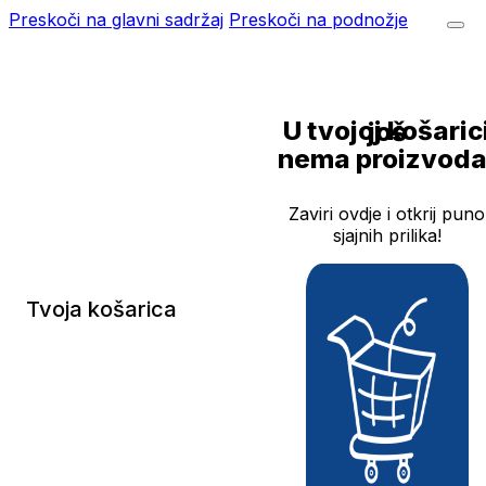
Preskoči na glavni sadržaj
Preskoči na podnožje
U tvojoj košarici još
nema proizvoda
Zaviri ovdje i otkrij puno
sjajnih prilika!
Tvoja košarica