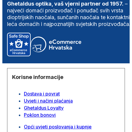
Ghetaldus optika, vaš vjerni partner od 1957.
–
najveći domaći proizvođač i ponuđač svih vrsta
dioptrijskih naočala, sunčanih naočala te kontaktni
leća domaćih i najpoznatijih svjetskih proizvođača.
Korisne informacije
Dostava i povrat
Uvjeti i načini plaćanja
Ghetaldus Loyalty
Poklon bonovi
Opći uvjeti poslovanja i kupnje