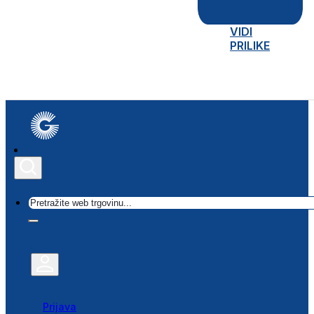
VIDI
PRILIKE
Traži
Prijava