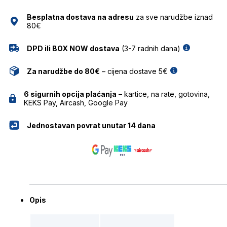
HICKMANN
Besplatna dostava na adresu
za sve narudžbe iznad
količina
80€
DPD ili BOX NOW dostava
(3-7 radnih dana)
Za narudžbe do 80€
– cijena dostave 5€
6 sigurnih opcija plaćanja
– kartice, na rate, gotovina,
KEKS Pay, Aircash, Google Pay
Jednostavan povrat unutar 14 dana
Opis