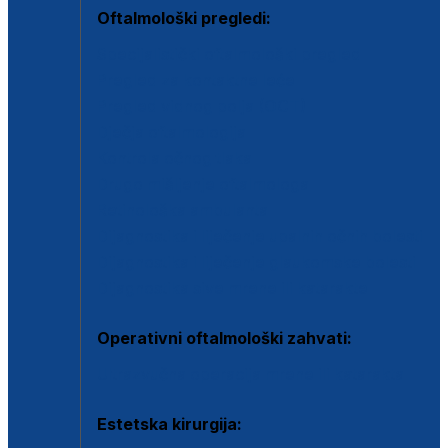
Oftalmološki pregledi:
Specijalistički oftalmološki pregled
Pregled za kontaktne leće
Pregled vidnog polja (OCT)
Dječja oftalmologija
Kontrola očnog tlaka
Drugo mišljenje oftalmologa
Retinološka ambulanta
Dijagnostika i liječenje upalnih očnih bolesti
Dijagnostika i liječenje glaukomske bolesti
Dijagnostika sive mrene ili katarakte
Operativni oftalmološki zahvati:
Ultrazvučna operacija mrene ili katarakta
Estetska kirurgija: