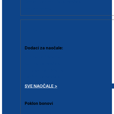
Dodaci za dioptrijske naočale
Poklon bonovi
DODACI
Dodaci za naočale:
Krpice za čišćenje
Kutijice za naočale
Sprejevi za čišćenje
Lančići za naočale
SVE NAOČALE >
Poklon bonovi
Poklon bonovi