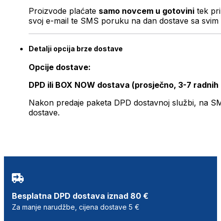
Proizvode plaćate
samo novcem u gotovini
tek pr
svoj e-mail te SMS poruku na dan dostave sa svim 
Detalji opcija brze dostave
Opcije dostave:
DPD ili BOX NOW dostava (prosječno, 3-7 radnih
Nakon predaje paketa DPD dostavnoj službi, na SMS 
dostave.
Besplatna DPD dostava iznad 80 €
Za manje narudžbe, cijena dostave 5 €