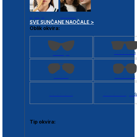
Dječje
Unisex
SVE SUNČANE NAOČALE >
Oblik okvira:
Kvadratan
Cat eye
Aviator
Četvrtasti
Svi oblici >
Virtualno ogled
Tip okvira:
Puni okvir