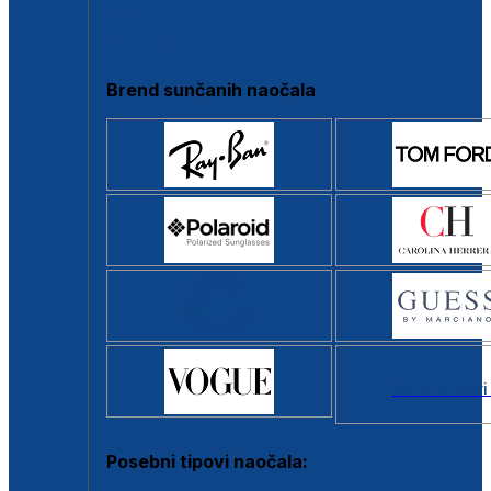
Clip-on
Poluokvir
Brend sunčanih naočala
Svi brendovi
Posebni tipovi naočala: