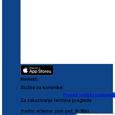
Kontakt:
Služba za korisnike:
shop@ghetaldus.hr
Pronađi najbližu poslovnic
Za zakazivanje termina pregleda
0800 222 025
(radno vrijeme: pon-pet, 8-16h)