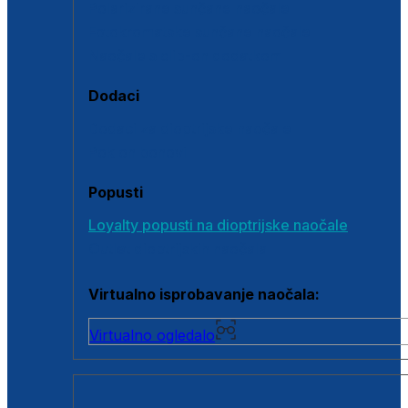
Polarizirane sunčane naočale
Fotokromatske sunčane naočale
Naočale s clip-on dodatkom
Dodaci
Dodaci za dioptrijske naočale
Poklon bonovi
Popusti
Loyalty popusti na dioptrijske naočale
Outlet dioptrijskih naočala
Virtualno isprobavanje naočala:
Virtualno ogledalo