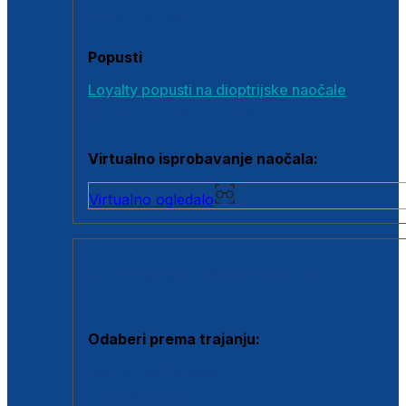
Poklon bonovi
Popusti
Loyalty popusti na dioptrijske naočale
Outlet dioptrijskih naočala
Virtualno isprobavanje naočala:
Virtualno ogledalo
KONTAKTNE LEĆE I OTOPINE
Odaberi prema trajanju:
Jednodnevne leće
Mjesečne leće