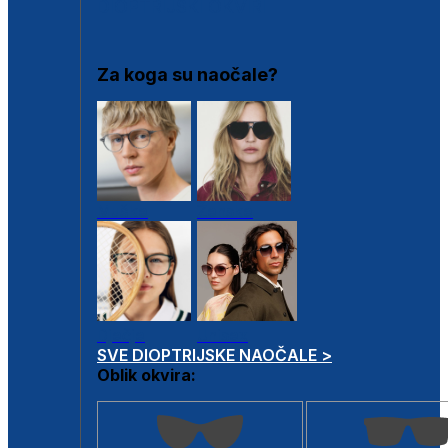
DIOPTRIJSKI OKVIRI
Za koga su naočale?
Muške
Ženske
Dječje
Unisex
SVE DIOPTRIJSKE NAOČALE >
Oblik okvira: