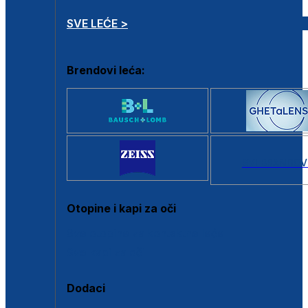
SVE LEĆE >
Brendovi leća:
SVI BRANDOV
Otopine i kapi za oči
Sve otopine za kontaktne leće
Sve kapi za oči
Dodaci