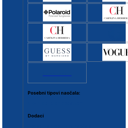
Svi brendovi >
Posebni tipovi naočala:
Okviri s clip-on dodatkom
Dodaci
Dodaci za dioptrijske naočale