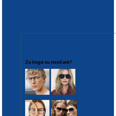
BESPLATNA KONTROLA SLUHA
Poslovnice
Proizvodi s loyalty popustima
Outlet
SUNČANE NAOČALE
Za koga su naočale?
Muške
Ženske