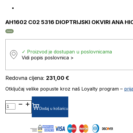
AH1602 C02 5316 DIOPTRIJSKI OKVIRI ANA 
novo
✓ Proizvod je dostupan u poslovnicama
Vidi popis poslovnica >
Redovna cijena:
231,00
€
Otključaj velike popuste kroz naš Loyalty program –
pri
AH1602
C02
Dodaj u košaricu
5316
DIOPTRIJSKI
OKVIRI
ANA