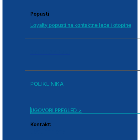
Popusti
Loyalty popusti na kontaktne leće i otopine
SVI PROIZVODI
POLIKLINIKA
UGOVORI PREGLED >
Kontakt:
0800 222 025