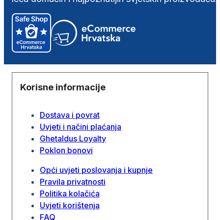
Korisne informacije
Dostava i povrat
Uvjeti i načini plaćanja
Ghetaldus Loyalty
Poklon bonovi
Opći uvjeti poslovanja i kupnje
Pravila privatnosti
Politika kolačića
Uvjeti korištenja
FAQ