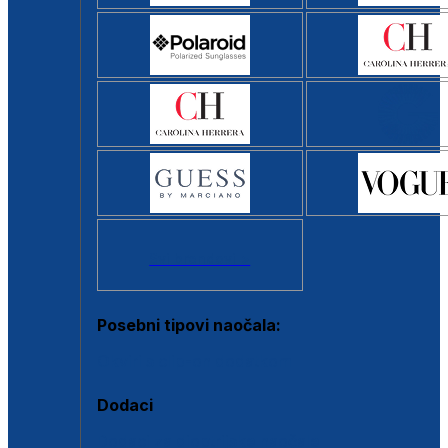
Svi brendovi >
Posebni tipovi naočala:
Okviri s clip-on dodatkom
Dodaci
Dodaci za dioptrijske naočale