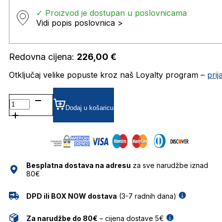
✓ Proizvod je dostupan u poslovnicama
Vidi popis poslovnica >
Redovna cijena:
226,00
€
Otključaj velike popuste kroz naš Loyalty program –
pri
AH6616G DIOPTRIJSKI
OKVIRI
Dodaj u košaricu
ANA
HICKMANN
količina
Besplatna dostava na adresu
za sve narudžbe iznad
80€
DPD ili BOX NOW dostava
(3-7 radnih dana)
Za narudžbe do 80€
– cijena dostave 5€