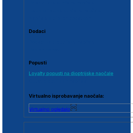
Polarizirane sunčane naočale
Fotokromatske sunčane naočale
Naočale s clip-on dodatkom
Dodaci
Dodaci za dioptrijske naočale
Poklon bonovi
Popusti
Loyalty popusti na dioptrijske naočale
Outlet dioptrijskih naočala
Virtualno isprobavanje naočala:
Virtualno ogledalo