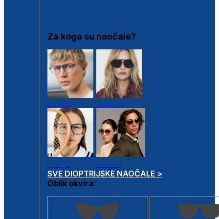
DIOPTRIJSKI OKVIRI
Za koga su naočale?
Muške
Ženske
Dječje
Unisex
SVE DIOPTRIJSKE NAOČALE >
Oblik okvira: