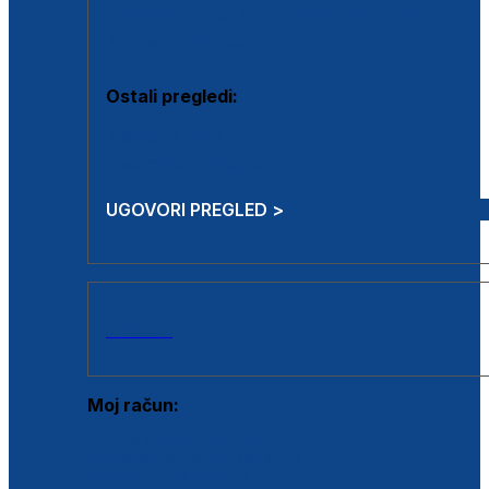
Estetska kirurgija i mali operativni zahvati
Aplikacija botoxa
Ostali pregledi:
Medicina rada
Sistematski pregled
UGOVORI PREGLED >
AKCIJE
Moj račun:
Prijava postojećeg korisnika
Registracija novog korisnika
Zaboravljena lozinka