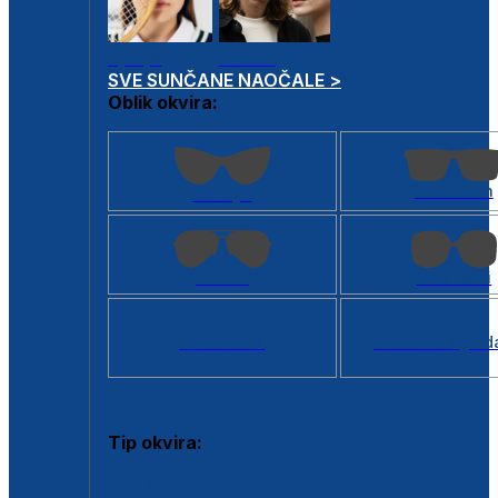
Dječje
Unisex
SVE SUNČANE NAOČALE >
Oblik okvira:
Kvadratan
Cat eye
Aviator
Četvrtasti
Svi oblici >
Virtualno ogled
Tip okvira:
Puni okvir