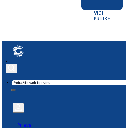
VIDI
PRILIKE
Traži
Prijava