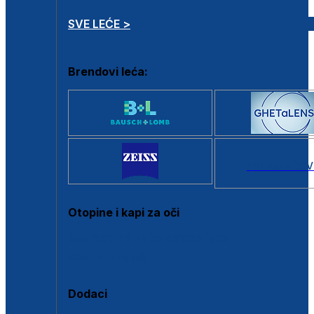
SVE LEĆE >
Brendovi leća:
SVI BRANDOV
Otopine i kapi za oči
Sve otopine za kontaktne leće
Sve kapi za oči
Dodaci