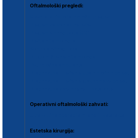
Oftalmološki pregledi:
Specijalistički oftalmološki pregled
Pregled za kontaktne leće
Pregled vidnog polja (OCT)
Dječja oftalmologija
Kontrola očnog tlaka
Drugo mišljenje oftalmologa
Retinološka ambulanta
Dijagnostika i liječenje upalnih očnih bolesti
Dijagnostika i liječenje glaukomske bolesti
Dijagnostika sive mrene ili katarakte
Operativni oftalmološki zahvati:
Ultrazvučna operacija mrene ili katarakta
Estetska kirurgija: