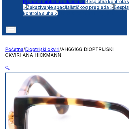
Pronađi najbližu polikliniku >
Besplatna kontrola 
>
Zakazivanje specijalističkog pregleda >
Bespla
Otvorena radna mjesta
kontrola sluha >
Početna
/
Dioptrijski okviri
/
AH6616G DIOPTRIJSKI
OKVIRI ANA HICKMANN
🔍