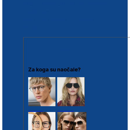
BESPLATNA KONTROLA SLUHA
Poslovnice
Proizvodi s loyalty popustima
Outlet
SUNČANE NAOČALE
Za koga su naočale?
Muške
Ženske