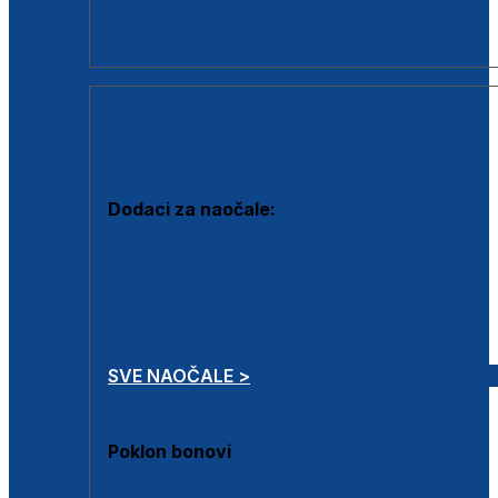
Dodaci za dioptrijske naočale
Poklon bonovi
DODACI
Dodaci za naočale:
Krpice za čišćenje
Kutijice za naočale
Sprejevi za čišćenje
Lančići za naočale
SVE NAOČALE >
Poklon bonovi
Poklon bonovi