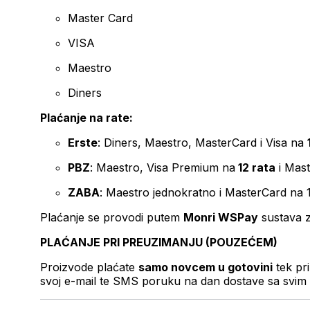
Master Card
VISA
Maestro
Diners
Plaćanje na rate:
Erste
: Diners, Maestro, MasterCard i Visa na
PBZ
: Maestro, Visa Premium na
12 rata
i Mas
ZABA
: Maestro jednokratno i MasterCard na 
Plaćanje se provodi putem
Monri WSPay
sustava z
PLAĆANJE PRI PREUZIMANJU (POUZEĆEM)
Proizvode plaćate
samo novcem u gotovini
tek pr
svoj e-mail te SMS poruku na dan dostave sa svim 