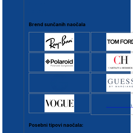
Clip-on
Poluokvir
Brend sunčanih naočala
Svi brendovi
Posebni tipovi naočala: