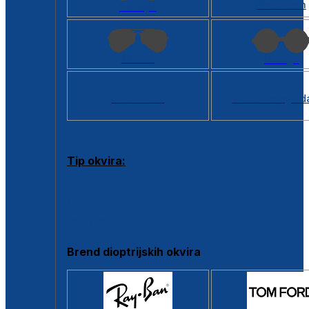
Kvadratan
Cat eye
Aviator
Okrugli
Svi oblici >
Virtualno ogled
Tip okvira:
Puni okvir
Clip-on
Poluokvir
Brend dioptrijskih okvira