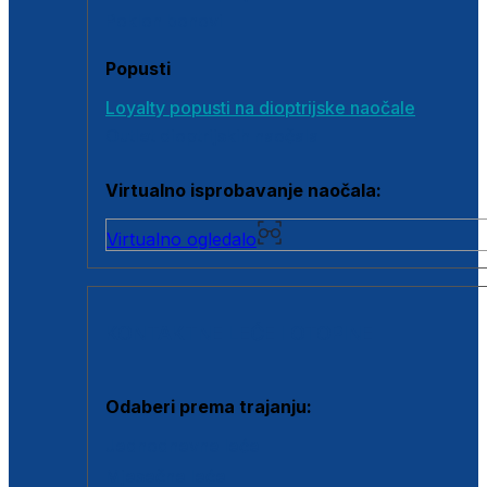
Poklon bonovi
Popusti
Loyalty popusti na dioptrijske naočale
Outlet dioptrijskih naočala
Virtualno isprobavanje naočala:
Virtualno ogledalo
KONTAKTNE LEĆE I OTOPINE
Odaberi prema trajanju:
Jednodnevne leće
Mjesečne leće