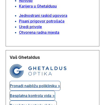
Novosti
Karijera u Ghetaldusu
Jednostrani raskid ugovora
Pisani prigovor potrošaća
Uredi privole
Otvorena radna mjesta
Vaš Ghetaldus
Pronađi najbližu polikliniku >
Besplatna kontrola vida >