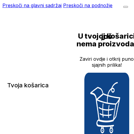
Preskoči na glavni sadržaj
Preskoči na podnožje
U tvojoj košarici još
nema proizvoda
Zaviri ovdje i otkrij puno
sjajnih prilika!
Tvoja košarica