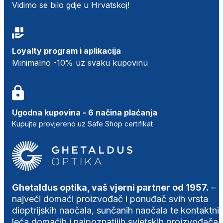
Vidimo se bilo gdje u Hrvatskoj!
Loyalty program i aplikacija
Minimalno -10% uz svaku kupovinu
Ugodna kupovina - 6 načina plaćanja
Kupujte provjereno uz Safe Shop certifikat
Ghetaldus optika, vaš vjerni partner od 1957.
–
najveći domaći proizvođač i ponuđač svih vrsta
dioptrijskih naočala, sunčanih naočala te kontaktni
leća domaćih i najpoznatijih svjetskih proizvođača.