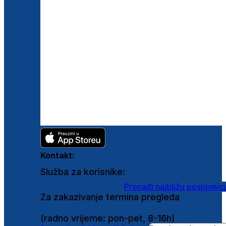
Kontakt:
Služba za korisnike:
shop@ghetaldus.hr
Pronađi najbližu poslovnic
Za zakazivanje termina pregleda
0800 222 025
(radno vrijeme: pon-pet, 8-16h)