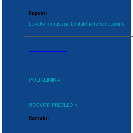
Popusti
Loyalty popusti na kontaktne leće i otopine
SVI PROIZVODI
POLIKLINIKA
UGOVORI PREGLED >
Kontakt:
0800 222 025