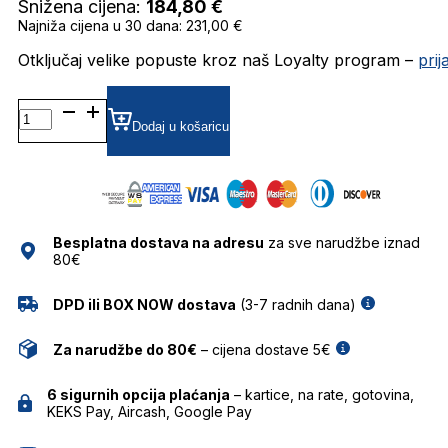
Snižena cijena:
184,80
€
Najniža cijena u 30 dana: 231,00 €
Otključaj velike popuste kroz naš Loyalty program –
pri
AH9428
GRADIJENT SUNČANE
Dodaj u košaricu
NAOČALE
ANA
HICKMANN
količina
Besplatna dostava na adresu
za sve narudžbe iznad
80€
DPD ili BOX NOW dostava
(3-7 radnih dana)
Za narudžbe do 80€
– cijena dostave 5€
6 sigurnih opcija plaćanja
– kartice, na rate, gotovina,
KEKS Pay, Aircash, Google Pay