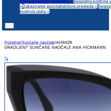
Pronađi najbližu polikliniku >
Besplatna kontrola 
>
Zakazivanje specijalističkog pregleda >
Bespla
Otvorena radna mjesta
kontrola sluha >
Početna
/
Sunčane naočale
/
AH9428
GRADIJENT SUNČANE NAOČALE ANA HICKMANN
🔍