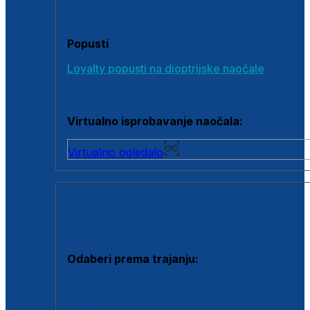
Poklon bonovi
Popusti
Loyalty popusti na dioptrijske naočale
Outlet dioptrijskih naočala
Virtualno isprobavanje naočala:
Virtualno ogledalo
KONTAKTNE LEĆE I OTOPINE
Odaberi prema trajanju:
Jednodnevne leće
Mjesečne leće