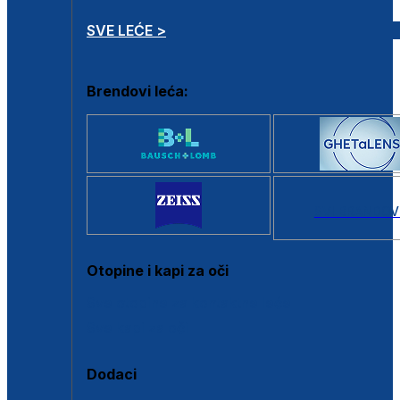
SVE LEĆE >
Brendovi leća:
SVI BRANDOV
Otopine i kapi za oči
Sve otopine za kontaktne leće
Sve kapi za oči
Dodaci