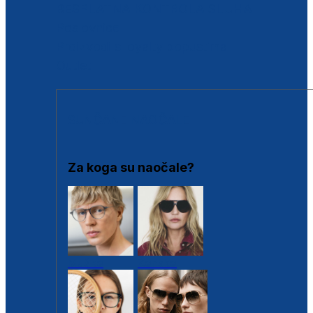
BESPLATNA KONTROLA SLUHA
Poslovnice
Proizvodi s loyalty popustima
Outlet
SUNČANE NAOČALE
Za koga su naočale?
Muške
Ženske