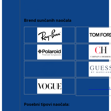
Clip-on
Poluokvir
Brend sunčanih naočala
Svi brendovi
Posebni tipovi naočala: