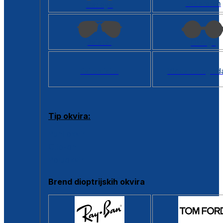
Kvadratan
Cat eye
Aviator
Okrugli
Svi oblici >
Virtualno ogled
Tip okvira:
Puni okvir
Clip-on
Poluokvir
Brend dioptrijskih okvira