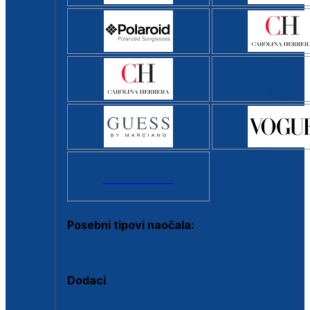
Svi brendovi >
Posebni tipovi naočala:
Okviri s clip-on dodatkom
Dodaci
Dodaci za dioptrijske naočale