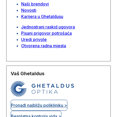
Naši brendovi
Novosti
Karijera u Ghetaldusu
Jednostrani raskid ugovora
Pisani prigovor potrošaća
Uredi privole
Otvorena radna mjesta
Vaš Ghetaldus
Pronađi najbližu polikliniku >
Besplatna kontrola vida >