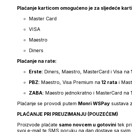
Plaćanje karticom omogućeno je za sljedeće kart
Master Card
VISA
Maestro
Diners
Plaćanje na rate:
Erste
: Diners, Maestro, MasterCard i Visa na
PBZ
: Maestro, Visa Premium na
12 rata
i Mas
ZABA
: Maestro jednokratno i MasterCard na 
Plaćanje se provodi putem
Monri WSPay
sustava z
PLAĆANJE PRI PREUZIMANJU (POUZEĆEM)
Proizvode plaćate
samo novcem u gotovini
tek pr
svoj e-mail te SMS poruku na dan dostave sa svim 