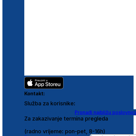
Kontakt:
Služba za korisnike:
shop@ghetaldus.hr
Pronađi najbližu poslovnic
Za zakazivanje termina pregleda
0800 222 025
(radno vrijeme: pon-pet, 8-16h)