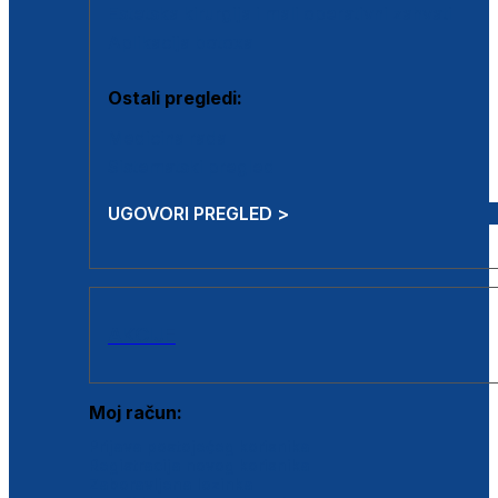
Estetska kirurgija i mali operativni zahvati
Aplikacija botoxa
Ostali pregledi:
Medicina rada
Sistematski pregled
UGOVORI PREGLED >
AKCIJE
Moj račun:
Prijava postojećeg korisnika
Registracija novog korisnika
Zaboravljena lozinka