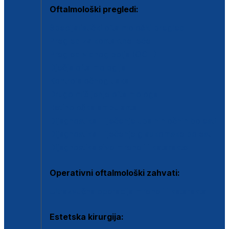
Oftalmološki pregledi:
Specijalistički oftalmološki pregled
Pregled za kontaktne leće
Pregled vidnog polja (OCT)
Dječja oftalmologija
Kontrola očnog tlaka
Drugo mišljenje oftalmologa
Retinološka ambulanta
Dijagnostika i liječenje upalnih očnih bolesti
Dijagnostika i liječenje glaukomske bolesti
Dijagnostika sive mrene ili katarakte
Operativni oftalmološki zahvati:
Ultrazvučna operacija mrene ili katarakta
Estetska kirurgija: