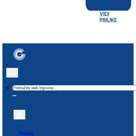
VIDI
PRILIKE
Traži
Prijava