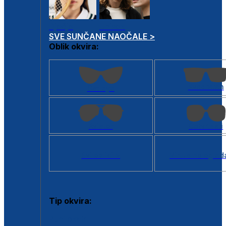
Dječje
Unisex
SVE SUNČANE NAOČALE >
Oblik okvira:
Kvadratan
Cat eye
Aviator
Četvrtasti
Svi oblici >
Virtualno ogled
Tip okvira:
Puni okvir