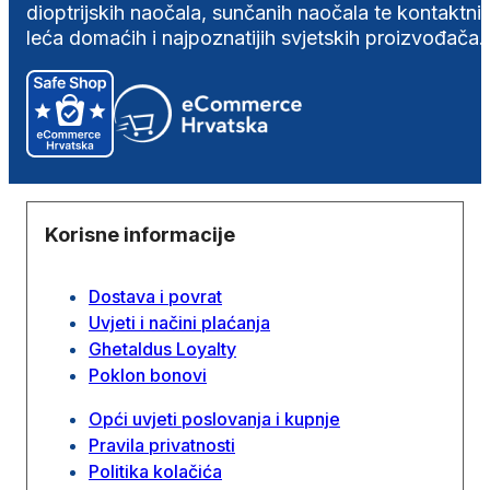
dioptrijskih naočala, sunčanih naočala te kontaktni
leća domaćih i najpoznatijih svjetskih proizvođača.
Korisne informacije
Dostava i povrat
Uvjeti i načini plaćanja
Ghetaldus Loyalty
Poklon bonovi
Opći uvjeti poslovanja i kupnje
Pravila privatnosti
Politika kolačića