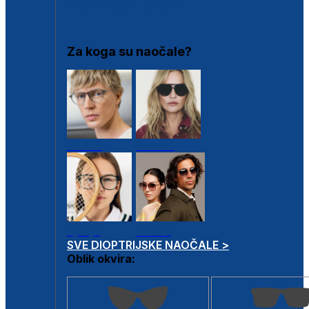
DIOPTRIJSKI OKVIRI
Za koga su naočale?
Muške
Ženske
Dječje
Unisex
SVE DIOPTRIJSKE NAOČALE >
Oblik okvira: