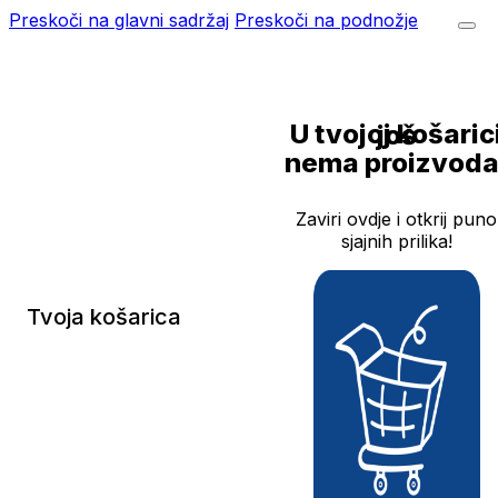
Preskoči na glavni sadržaj
Preskoči na podnožje
U tvojoj košarici još
nema proizvoda
Zaviri ovdje i otkrij puno
sjajnih prilika!
Tvoja košarica