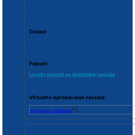
Polarizirane sunčane naočale
Fotokromatske sunčane naočale
Naočale s clip-on dodatkom
Dodaci
Dodaci za dioptrijske naočale
Poklon bonovi
Popusti
Loyalty popusti na dioptrijske naočale
Outlet dioptrijskih naočala
Virtualno isprobavanje naočala:
Virtualno ogledalo