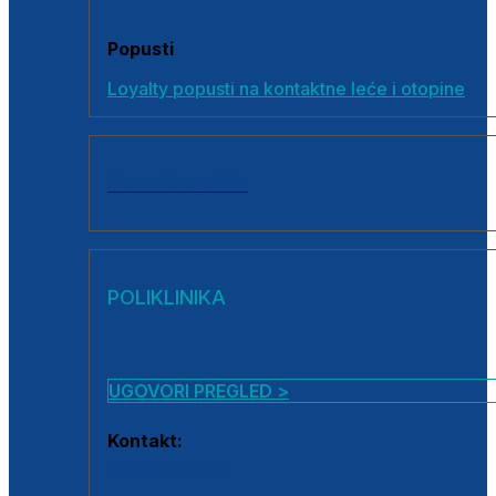
Popusti
Loyalty popusti na kontaktne leće i otopine
SVI PROIZVODI
POLIKLINIKA
UGOVORI PREGLED >
Kontakt:
0800 222 025