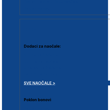
Dodaci za dioptrijske naočale
Poklon bonovi
DODACI
Dodaci za naočale:
Krpice za čišćenje
Kutijice za naočale
Sprejevi za čišćenje
Lančići za naočale
SVE NAOČALE >
Poklon bonovi
Poklon bonovi