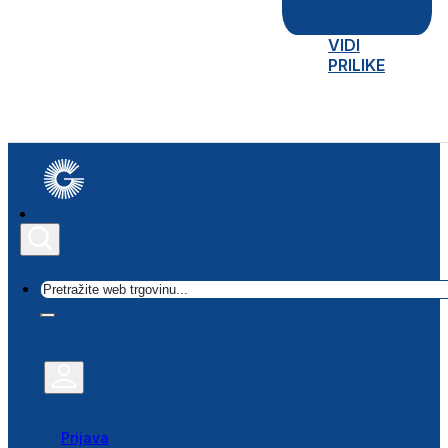
VIDI
PRILIKE
Traži
Prijava