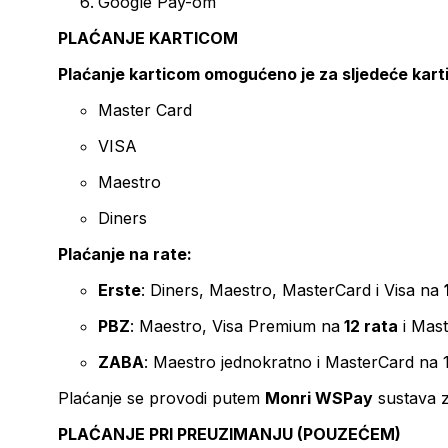
Google Pay-om
PLAĆANJE KARTICOM
Plaćanje karticom omogućeno je za sljedeće kart
Master Card
VISA
Maestro
Diners
Plaćanje na rate:
Erste
: Diners, Maestro, MasterCard i Visa na
PBZ
: Maestro, Visa Premium na
12 rata
i Mas
ZABA
: Maestro jednokratno i MasterCard na 
Plaćanje se provodi putem
Monri WSPay
sustava z
PLAĆANJE PRI PREUZIMANJU (POUZEĆEM)