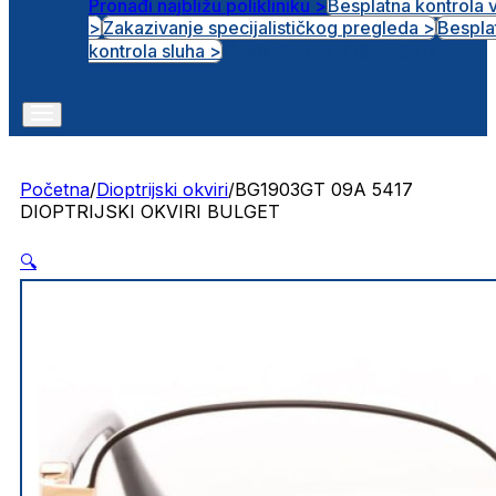
Pronađi najbližu polikliniku >
Besplatna kontrola 
>
Zakazivanje specijalističkog pregleda >
Bespla
Otvorena radna mjesta
kontrola sluha >
Početna
/
Dioptrijski okviri
/
BG1903GT 09A 5417
DIOPTRIJSKI OKVIRI BULGET
🔍