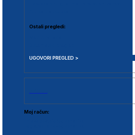
Estetska kirurgija i mali operativni zahvati
Aplikacija botoxa
Ostali pregledi:
Medicina rada
Sistematski pregled
UGOVORI PREGLED >
AKCIJE
Moj račun:
Prijava postojećeg korisnika
Registracija novog korisnika
Zaboravljena lozinka