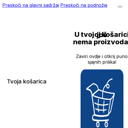
Preskoči na glavni sadržaj
Preskoči na podnožje
U tvojoj košarici još
nema proizvoda
Zaviri ovdje i otkrij puno
sjajnih prilika!
Tvoja košarica