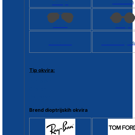
Kvadratan
Cat eye
Aviator
Okrugli
Svi oblici >
Virtualno ogled
Tip okvira:
Puni okvir
Clip-on
Poluokvir
Brend dioptrijskih okvira