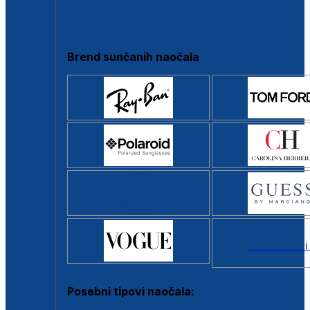
Clip-on
Poluokvir
Brend sunčanih naočala
Svi brendovi
Posebni tipovi naočala: