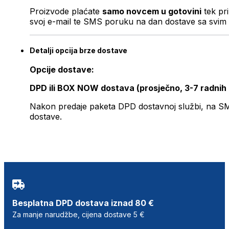
Proizvode plaćate
samo novcem u gotovini
tek pr
svoj e-mail te SMS poruku na dan dostave sa svim 
Detalji opcija brze dostave
Opcije dostave:
DPD ili BOX NOW dostava (prosječno, 3-7 radnih
Nakon predaje paketa DPD dostavnoj službi, na SMS 
dostave.
Besplatna DPD dostava iznad 80 €
Za manje narudžbe, cijena dostave 5 €