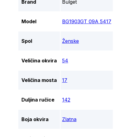
Brand
Bulget
Model
BG1903GT 09A 5417
Spol
Ženske
Veličina okvira
54
Veličina mosta
17
Duljina ručice
142
Boja okvira
Zlatna