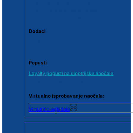
Polarizirane sunčane naočale
Fotokromatske sunčane naočale
Naočale s clip-on dodatkom
Dodaci
Dodaci za dioptrijske naočale
Poklon bonovi
Popusti
Loyalty popusti na dioptrijske naočale
Outlet dioptrijskih naočala
Virtualno isprobavanje naočala:
Virtualno ogledalo