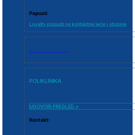
Popusti
Loyalty popusti na kontaktne leće i otopine
SVI PROIZVODI
POLIKLINIKA
UGOVORI PREGLED >
Kontakt:
0800 222 025