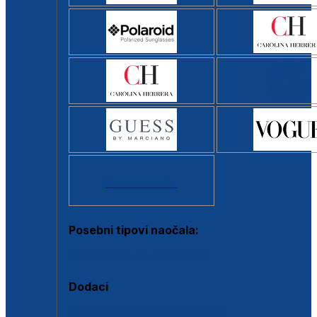
Svi brendovi >
Posebni tipovi naočala:
Okviri s clip-on dodatkom
Dodaci
Dodaci za dioptrijske naočale