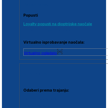
Poklon bonovi
Popusti
Loyalty popusti na dioptrijske naočale
Outlet dioptrijskih naočala
Virtualno isprobavanje naočala:
Virtualno ogledalo
KONTAKTNE LEĆE I OTOPINE
Odaberi prema trajanju:
Jednodnevne leće
Mjesečne leće