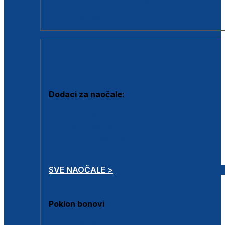
Dodaci za dioptrijske naočale
Poklon bonovi
DODACI
Dodaci za naočale:
Krpice za čišćenje
Kutijice za naočale
Sprejevi za čišćenje
Lančići za naočale
SVE NAOČALE >
Poklon bonovi
Poklon bonovi