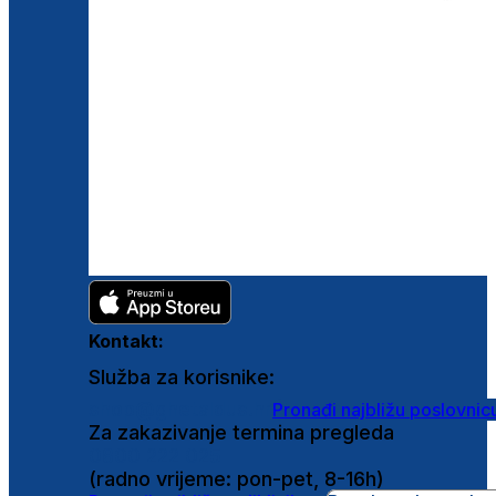
Kontakt:
Služba za korisnike:
shop@ghetaldus.hr
Pronađi najbližu poslovnic
Za zakazivanje termina pregleda
0800 222 025
(radno vrijeme: pon-pet, 8-16h)