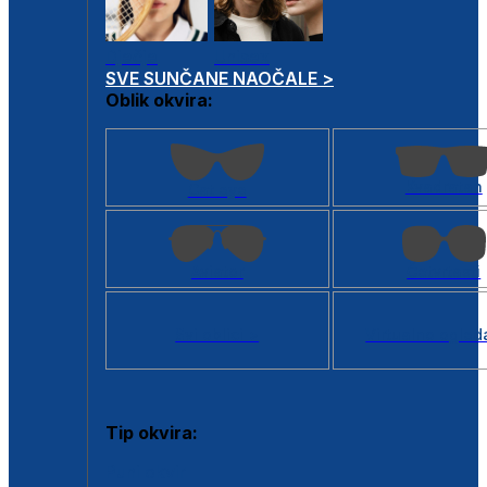
Dječje
Unisex
SVE SUNČANE NAOČALE >
Oblik okvira:
Kvadratan
Cat eye
Aviator
Četvrtasti
Svi oblici >
Virtualno ogled
Tip okvira:
Puni okvir