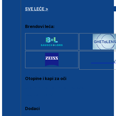
SVE LEĆE >
Brendovi leća:
SVI BRANDOV
Otopine i kapi za oči
Sve otopine za kontaktne leće
Sve kapi za oči
Dodaci