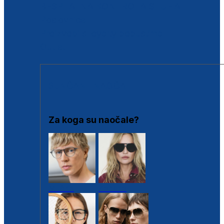
BESPLATNA KONTROLA SLUHA
Poslovnice
Proizvodi s loyalty popustima
Outlet
SUNČANE NAOČALE
Za koga su naočale?
Muške
Ženske