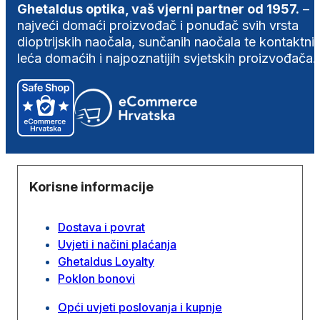
Ghetaldus optika, vaš vjerni partner od 1957.
–
najveći domaći proizvođač i ponuđač svih vrsta
dioptrijskih naočala, sunčanih naočala te kontaktni
leća domaćih i najpoznatijih svjetskih proizvođača.
Korisne informacije
Dostava i povrat
Uvjeti i načini plaćanja
Ghetaldus Loyalty
Poklon bonovi
Opći uvjeti poslovanja i kupnje