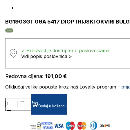
BG1903GT 09A 5417 DIOPTRIJSKI OKVIRI BUL
novo
✓ Proizvod je dostupan u poslovnicama
Vidi popis poslovnica >
Redovna cijena:
191,00
€
Otključaj velike popuste kroz naš Loyalty program –
pri
BG1903GT
09A
Dodaj u košaricu
5417
DIOPTRIJSKI
OKVIRI
BULGET