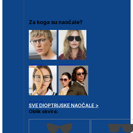
DIOPTRIJSKI OKVIRI
Za koga su naočale?
Muške
Ženske
Dječje
Unisex
SVE DIOPTRIJSKE NAOČALE >
Oblik okvira: