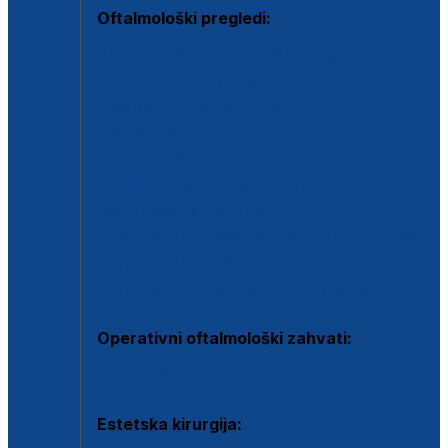
Oftalmološki pregledi:
Specijalistički oftalmološki pregled
Pregled za kontaktne leće
Pregled vidnog polja (OCT)
Dječja oftalmologija
Kontrola očnog tlaka
Drugo mišljenje oftalmologa
Retinološka ambulanta
Dijagnostika i liječenje upalnih očnih bolesti
Dijagnostika i liječenje glaukomske bolesti
Dijagnostika sive mrene ili katarakte
Operativni oftalmološki zahvati:
Ultrazvučna operacija mrene ili katarakta
Estetska kirurgija: