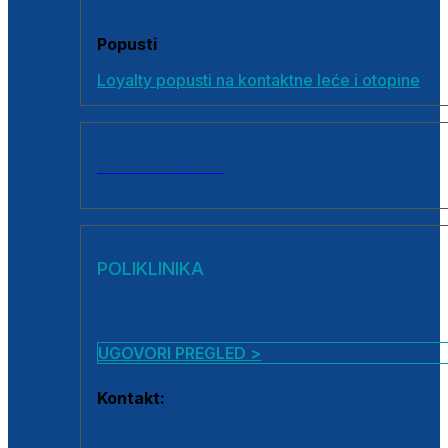
Popusti
Loyalty popusti na kontaktne leće i otopine
SVI PROIZVODI
POLIKLINIKA
UGOVORI PREGLED >
Kontakt:
0800 222 025