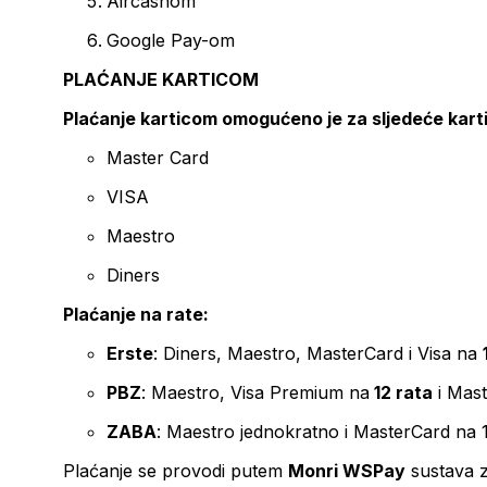
Aircashom
Google Pay-om
PLAĆANJE KARTICOM
Plaćanje karticom omogućeno je za sljedeće kart
Master Card
VISA
Maestro
Diners
Plaćanje na rate:
Erste
: Diners, Maestro, MasterCard i Visa na
PBZ
: Maestro, Visa Premium na
12 rata
i Mas
ZABA
: Maestro jednokratno i MasterCard na 
Plaćanje se provodi putem
Monri WSPay
sustava z