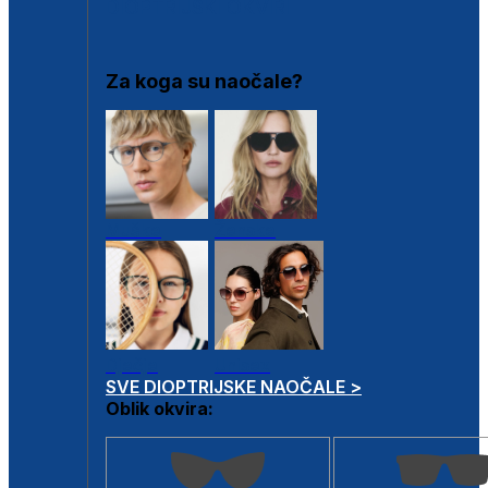
DIOPTRIJSKI OKVIRI
Za koga su naočale?
Muške
Ženske
Dječje
Unisex
SVE DIOPTRIJSKE NAOČALE >
Oblik okvira: