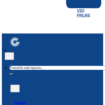
VIDI
PRILIKE
Traži
Prijava