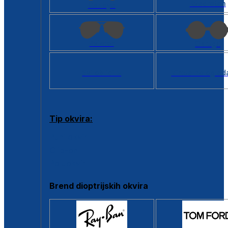
Kvadratan
Cat eye
Aviator
Okrugli
Svi oblici >
Virtualno ogled
Tip okvira:
Puni okvir
Clip-on
Poluokvir
Brend dioptrijskih okvira