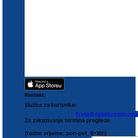
Kontakt:
Služba za korisnike:
shop@ghetaldus.hr
Pronađi najbližu poslovnic
Za zakazivanje termina pregleda
0800 222 025
(radno vrijeme: pon-pet, 8-16h)