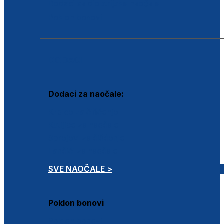
Dodaci za dioptrijske naočale
Poklon bonovi
DODACI
Dodaci za naočale:
Krpice za čišćenje
Kutijice za naočale
Sprejevi za čišćenje
Lančići za naočale
SVE NAOČALE >
Poklon bonovi
Poklon bonovi