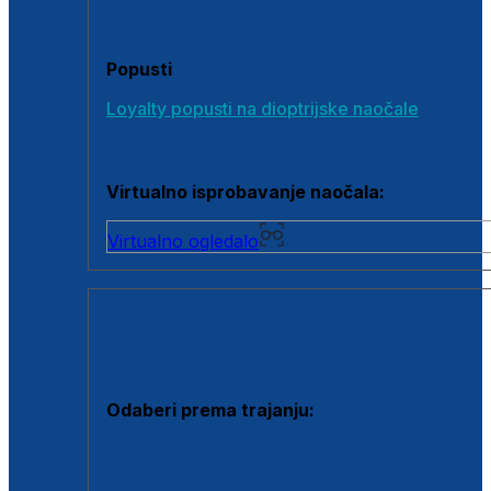
Poklon bonovi
Popusti
Loyalty popusti na dioptrijske naočale
Outlet dioptrijskih naočala
Virtualno isprobavanje naočala:
Virtualno ogledalo
KONTAKTNE LEĆE I OTOPINE
Odaberi prema trajanju:
Jednodnevne leće
Mjesečne leće