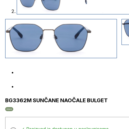
BG3362M SUNČANE NAOČALE BULGET
novo
✓ Proizvod je dostupan u poslovnicama