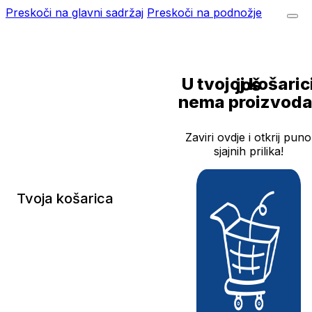
Preskoči na glavni sadržaj
Preskoči na podnožje
U tvojoj košarici još
nema proizvoda
Zaviri ovdje i otkrij puno
sjajnih prilika!
Tvoja košarica