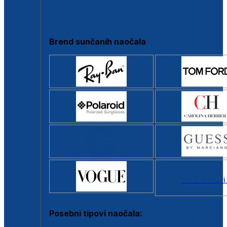
Clip-on
Poluokvir
Brend sunčanih naočala
Svi brendovi
Posebni tipovi naočala: