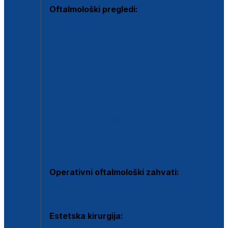
Oftalmološki pregledi:
Specijalistički oftalmološki pregled
Pregled za kontaktne leće
Pregled vidnog polja (OCT)
Dječja oftalmologija
Kontrola očnog tlaka
Drugo mišljenje oftalmologa
Retinološka ambulanta
Dijagnostika i liječenje upalnih očnih bolesti
Dijagnostika i liječenje glaukomske bolesti
Dijagnostika sive mrene ili katarakte
Operativni oftalmološki zahvati:
Ultrazvučna operacija mrene ili katarakta
Estetska kirurgija: