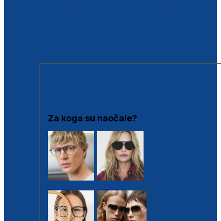
BESPLATNA KONTROLA SLUHA
Poslovnice
Proizvodi s loyalty popustima
Outlet
SUNČANE NAOČALE
Za koga su naočale?
Muške
Ženske