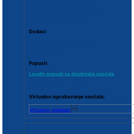
Polarizirane sunčane naočale
Fotokromatske sunčane naočale
Naočale s clip-on dodatkom
Dodaci
Dodaci za dioptrijske naočale
Poklon bonovi
Popusti
Loyalty popusti na dioptrijske naočale
Outlet dioptrijskih naočala
Virtualno isprobavanje naočala:
Virtualno ogledalo