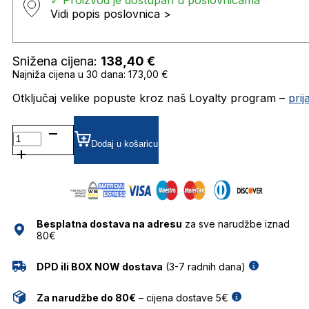
Vidi popis poslovnica >
Snižena cijena:
138,40
€
Najniža cijena u 30 dana: 173,00 €
Otključaj velike popuste kroz naš Loyalty program –
pri
BG3362M SUNČANE
NAOČALE
Dodaj u košaricu
BULGET
količina
Besplatna dostava na adresu
za sve narudžbe iznad
80€
DPD ili BOX NOW dostava
(3-7 radnih dana)
Za narudžbe do 80€
– cijena dostave 5€