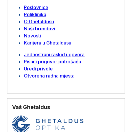
Poslovnice
Poliklinika
O Ghetaldusu
Naši brendovi
Novosti
Karijera u Ghetaldusu
Jednostrani raskid ugovora
Pisani prigovor potrošaća
Uredi privole
Otvorena radna mjesta
Vaš Ghetaldus