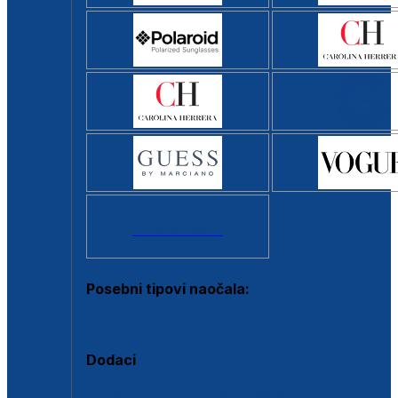
Svi brendovi >
Posebni tipovi naočala:
Okviri s clip-on dodatkom
Dodaci
Dodaci za dioptrijske naočale