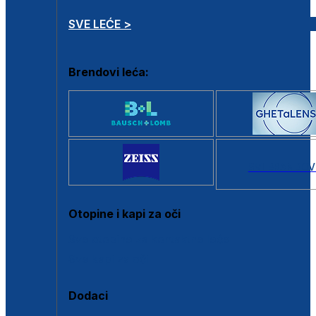
SVE LEĆE >
Brendovi leća:
SVI BRANDOV
Otopine i kapi za oči
Sve otopine za kontaktne leće
Sve kapi za oči
Dodaci