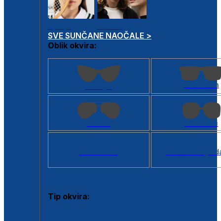
Dječje
Unisex
SVE SUNČANE NAOČALE >
Oblik okvira:
Kvadratan
Cat eye
Aviator
Četvrtasti
Svi oblici >
Virtualno ogled
Tip okvira:
Puni okvir