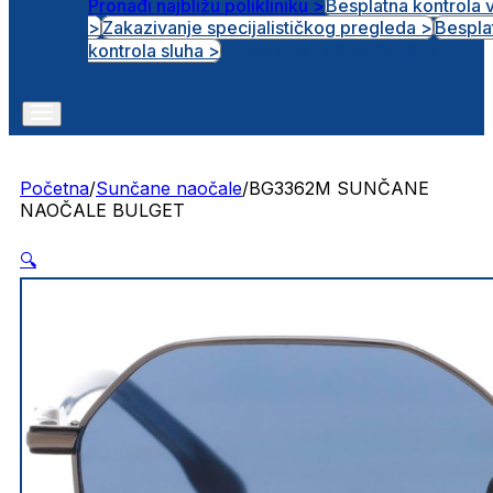
Pronađi najbližu polikliniku >
Besplatna kontrola 
>
Zakazivanje specijalističkog pregleda >
Bespla
Otvorena radna mjesta
kontrola sluha >
Početna
/
Sunčane naočale
/
BG3362M SUNČANE
NAOČALE BULGET
🔍