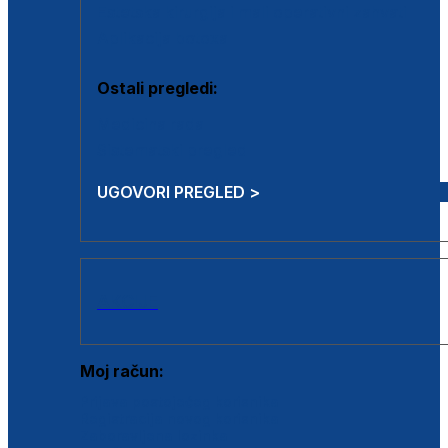
Estetska kirurgija i mali operativni zahvati
Aplikacija botoxa
Ostali pregledi:
Medicina rada
Sistematski pregled
UGOVORI PREGLED >
AKCIJE
Moj račun:
Prijava postojećeg korisnika
Registracija novog korisnika
Zaboravljena lozinka