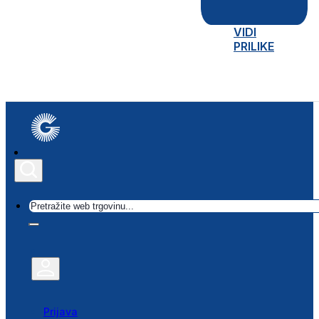
VIDI
PRILIKE
Traži
Prijava