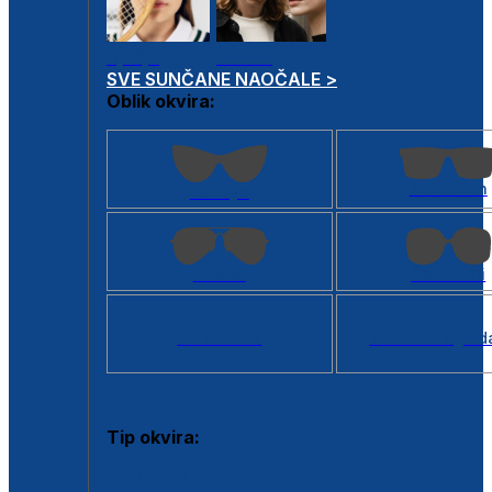
Dječje
Unisex
SVE SUNČANE NAOČALE >
Oblik okvira:
Kvadratan
Cat eye
Aviator
Četvrtasti
Svi oblici >
Virtualno ogled
Tip okvira:
Puni okvir