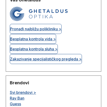
Pronađi najbližu polikliniku >
Besplatna kontrola vida >
Besplatna kontrola sluha >
Zakazivanje specijalističkog pregleda >
Brendovi
Svi brendovi >
Ray Ban
Guess