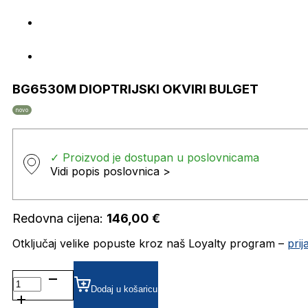
BG6530M DIOPTRIJSKI OKVIRI BULGET
novo
✓ Proizvod je dostupan u poslovnicama
Vidi popis poslovnica >
Redovna cijena:
146,00
€
Otključaj velike popuste kroz naš Loyalty program –
pri
BG6530M DIOPTRIJSKI
OKVIRI
Dodaj u košaricu
BULGET