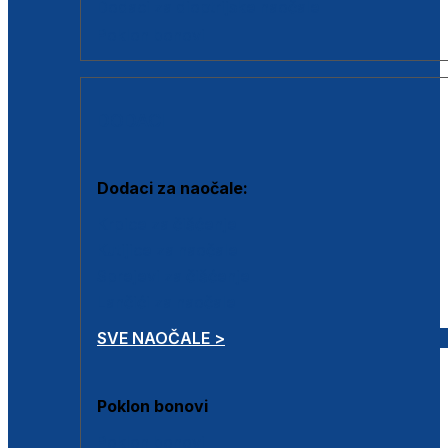
Dodaci za dioptrijske naočale
Poklon bonovi
DODACI
Dodaci za naočale:
Krpice za čišćenje
Kutijice za naočale
Sprejevi za čišćenje
Lančići za naočale
SVE NAOČALE >
Poklon bonovi
Poklon bonovi