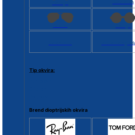
Kvadratan
Cat eye
Aviator
Okrugli
Svi oblici >
Virtualno ogled
Tip okvira:
Puni okvir
Clip-on
Poluokvir
Brend dioptrijskih okvira