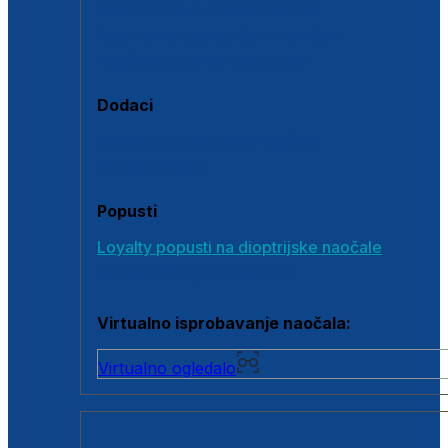
Polarizirane sunčane naočale
Fotokromatske sunčane naočale
Naočale s clip-on dodatkom
Dodaci
Dodaci za dioptrijske naočale
Poklon bonovi
Popusti
Loyalty popusti na dioptrijske naočale
Outlet dioptrijskih naočala
Virtualno isprobavanje naočala:
Virtualno ogledalo