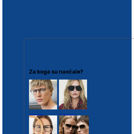
BESPLATNA KONTROLA SLUHA
Poslovnice
Proizvodi s loyalty popustima
Outlet
SUNČANE NAOČALE
Za koga su naočale?
Muške
Ženske