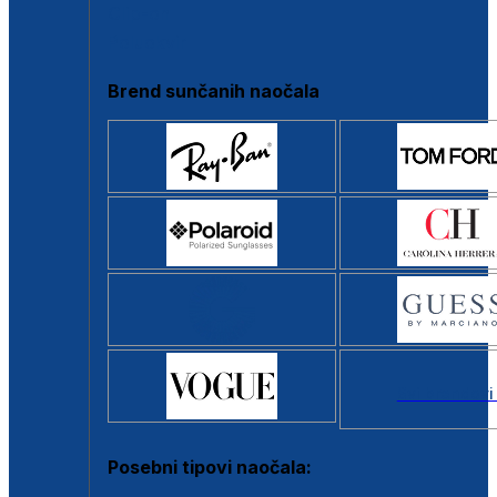
Clip-on
Poluokvir
Brend sunčanih naočala
Svi brendovi
Posebni tipovi naočala: