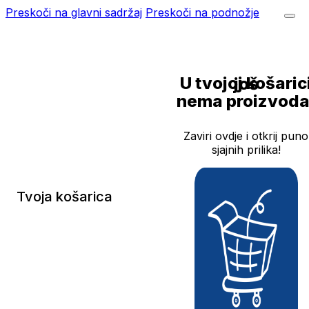
Preskoči na glavni sadržaj
Preskoči na podnožje
U tvojoj košarici još
nema proizvoda
Zaviri ovdje i otkrij puno
sjajnih prilika!
Tvoja košarica