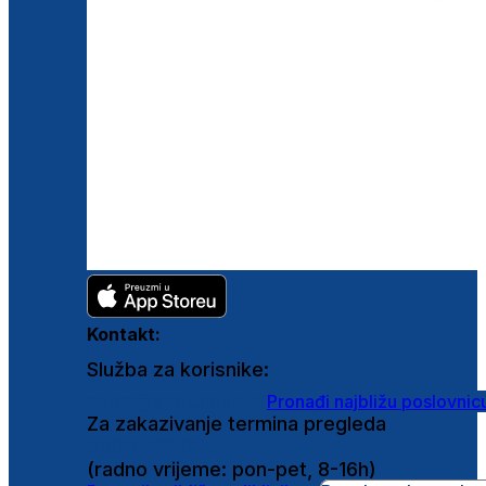
Kontakt:
Služba za korisnike:
shop@ghetaldus.hr
Pronađi najbližu poslovnic
Za zakazivanje termina pregleda
0800 222 025
(radno vrijeme: pon-pet, 8-16h)