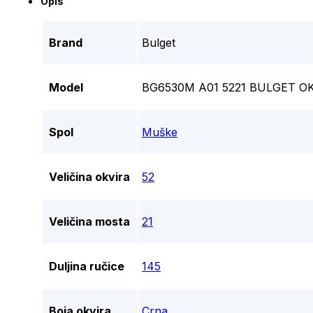
Opis
Brand
Bulget
Model
BG6530M A01 5221 BULGET O
Spol
Muške
Veličina okvira
52
Veličina mosta
21
Duljina ručice
145
Boja okvira
Crna