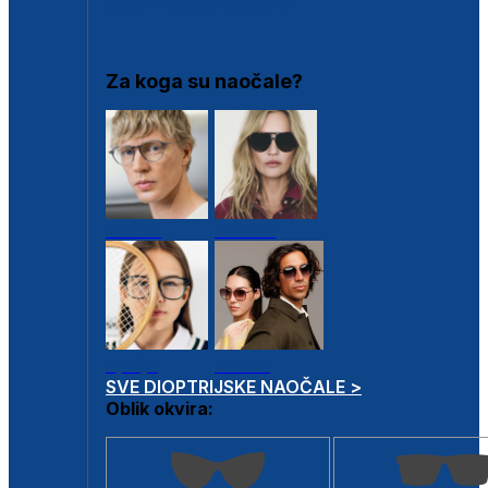
DIOPTRIJSKI OKVIRI
Za koga su naočale?
Muške
Ženske
Dječje
Unisex
SVE DIOPTRIJSKE NAOČALE >
Oblik okvira: