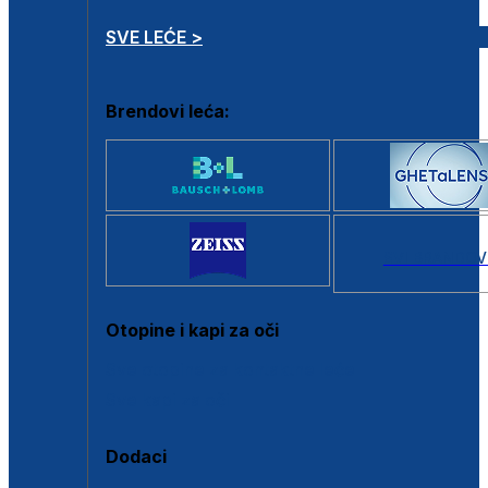
SVE LEĆE >
Brendovi leća:
SVI BRANDOV
Otopine i kapi za oči
Sve otopine za kontaktne leće
Sve kapi za oči
Dodaci