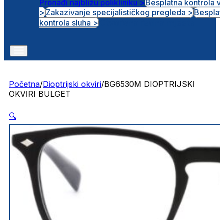
Pronađi najbližu polikliniku >
Besplatna kontrola 
>
Zakazivanje specijalističkog pregleda >
Bespla
Otvorena radna mjesta
kontrola sluha >
Početna
/
Dioptrijski okviri
/
BG6530M DIOPTRIJSKI
OKVIRI BULGET
🔍