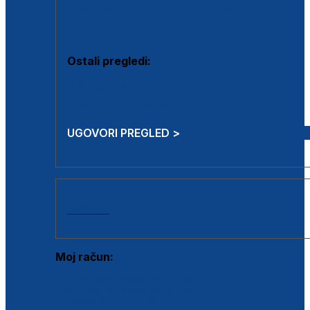
Estetska kirurgija i mali operativni zahvati
Aplikacija botoxa
Ostali pregledi:
Medicina rada
Sistematski pregled
UGOVORI PREGLED >
AKCIJE
Moj račun:
Prijava postojećeg korisnika
Registracija novog korisnika
Zaboravljena lozinka