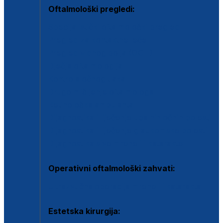
Oftalmološki pregledi:
Specijalistički oftalmološki pregled
Pregled za kontaktne leće
Pregled vidnog polja (OCT)
Dječja oftalmologija
Kontrola očnog tlaka
Drugo mišljenje oftalmologa
Retinološka ambulanta
Dijagnostika i liječenje upalnih očnih bolesti
Dijagnostika i liječenje glaukomske bolesti
Dijagnostika sive mrene ili katarakte
Operativni oftalmološki zahvati:
Ultrazvučna operacija mrene ili katarakta
Estetska kirurgija: