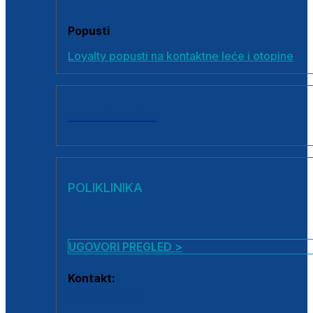
Popusti
Loyalty popusti na kontaktne leće i otopine
SVI PROIZVODI
POLIKLINIKA
UGOVORI PREGLED >
Kontakt:
0800 222 025