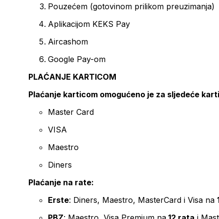
Pouzećem (gotovinom prilikom preuzimanja)
Aplikacijom KEKS Pay
Aircashom
Google Pay-om
PLAĆANJE KARTICOM
Plaćanje karticom omogućeno je za sljedeće kart
Master Card
VISA
Maestro
Diners
Plaćanje na rate:
Erste
: Diners, Maestro, MasterCard i Visa na
PBZ
: Maestro, Visa Premium na
12 rata
i Mas