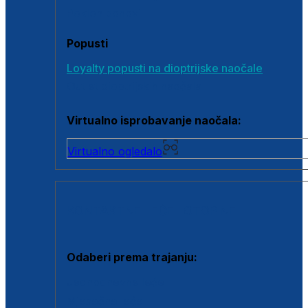
Poklon bonovi
Popusti
Loyalty popusti na dioptrijske naočale
Outlet dioptrijskih naočala
Virtualno isprobavanje naočala:
Virtualno ogledalo
KONTAKTNE LEĆE I OTOPINE
Odaberi prema trajanju:
Jednodnevne leće
Mjesečne leće