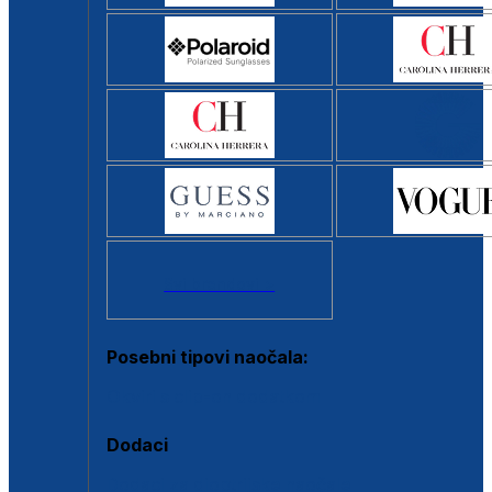
Svi brendovi >
Posebni tipovi naočala:
Okviri s clip-on dodatkom
Dodaci
Dodaci za dioptrijske naočale