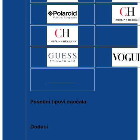
Svi brendovi >
Posebni tipovi naočala:
Okviri s clip-on dodatkom
Dodaci
Dodaci za dioptrijske naočale