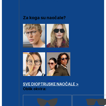
DIOPTRIJSKI OKVIRI
Za koga su naočale?
Muške
Ženske
Dječje
Unisex
SVE DIOPTRIJSKE NAOČALE >
Oblik okvira: