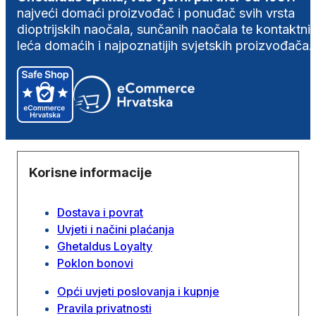
najveći domaći proizvođač i ponuđač svih vrsta
dioptrijskih naočala, sunčanih naočala te kontaktni
leća domaćih i najpoznatijih svjetskih proizvođača.
Korisne informacije
Dostava i povrat
Uvjeti i načini plaćanja
Ghetaldus Loyalty
Poklon bonovi
Opći uvjeti poslovanja i kupnje
Pravila privatnosti