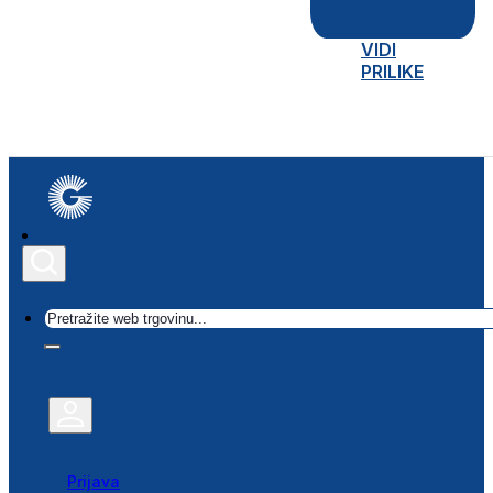
VIDI
PRILIKE
Traži
Prijava