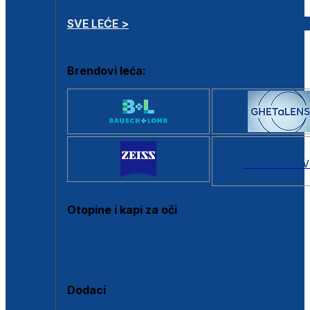
SVE LEĆE >
Brendovi leća:
SVI BRANDOV
Otopine i kapi za oči
Sve otopine za kontaktne leće
Sve kapi za oči
Dodaci