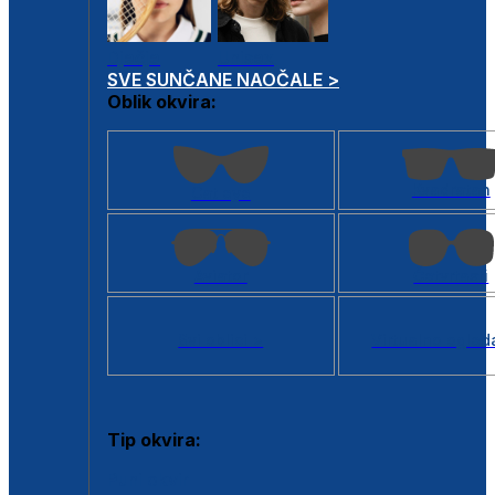
Dječje
Unisex
SVE SUNČANE NAOČALE >
Oblik okvira:
Kvadratan
Cat eye
Aviator
Četvrtasti
Svi oblici >
Virtualno ogled
Tip okvira:
Puni okvir