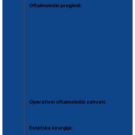
Oftalmološki pregledi:
Specijalistički oftalmološki pregled
Pregled za kontaktne leće
Pregled vidnog polja (OCT)
Dječja oftalmologija
Kontrola očnog tlaka
Drugo mišljenje oftalmologa
Retinološka ambulanta
Dijagnostika i liječenje upalnih očnih bolesti
Dijagnostika i liječenje glaukomske bolesti
Dijagnostika sive mrene ili katarakte
Operativni oftalmološki zahvati:
Ultrazvučna operacija mrene ili katarakta
Estetska kirurgija: