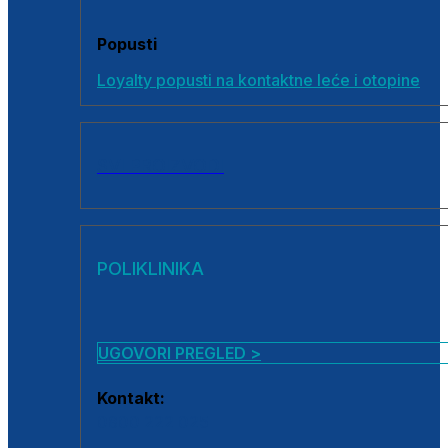
Popusti
Loyalty popusti na kontaktne leće i otopine
SVI PROIZVODI
POLIKLINIKA
UGOVORI PREGLED >
Kontakt:
0800 222 025