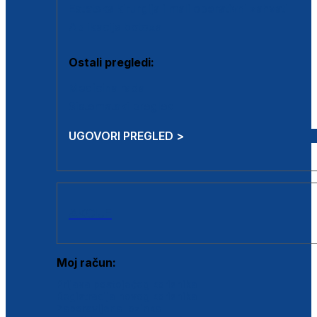
Estetska kirurgija i mali operativni zahvati
Aplikacija botoxa
Ostali pregledi:
Medicina rada
Sistematski pregled
UGOVORI PREGLED >
AKCIJE
Moj račun:
Prijava postojećeg korisnika
Registracija novog korisnika
Zaboravljena lozinka