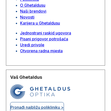
O Ghetaldusu
Naši brendovi
Novosti
Karijera u Ghetaldusu
Jednostrani raskid ugovora
Pisani prigovor potrošaća
Uredi privole
Otvorena radna mjesta
Vaš Ghetaldus
Pronađi najbližu polikliniku >