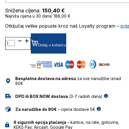
Snižena cijena:
150,40
€
Najniža cijena u 30 dana: 188,00 €
Otključaj velike popuste kroz naš Loyalty program –
pri
BG9214
GRADIJENT SUNČANE
Dodaj u košaricu
NAOČALE
BULGET
količina
Besplatna dostava na adresu
za sve narudžbe iznad
80€
DPD ili BOX NOW dostava
(3-7 radnih dana)
Za narudžbe do 80€
– cijena dostave 5€
6 sigurnih opcija plaćanja
– kartice, na rate, gotovina,
KEKS Pay, Aircash, Google Pay