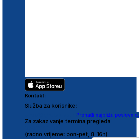
Kontakt:
Služba za korisnike:
shop@ghetaldus.hr
Pronađi najbližu poslovnic
Za zakazivanje termina pregleda
0800 222 025
(radno vrijeme: pon-pet, 8-16h)