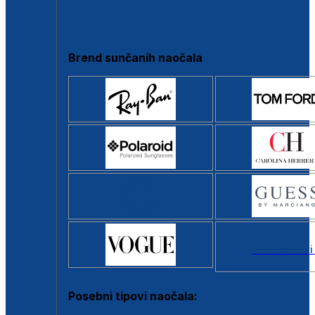
Clip-on
Poluokvir
Brend sunčanih naočala
Svi brendovi
Posebni tipovi naočala: