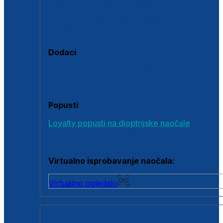
Polarizirane sunčane naočale
Fotokromatske sunčane naočale
Naočale s clip-on dodatkom
Dodaci
Dodaci za dioptrijske naočale
Poklon bonovi
Popusti
Loyalty popusti na dioptrijske naočale
Outlet dioptrijskih naočala
Virtualno isprobavanje naočala:
Virtualno ogledalo