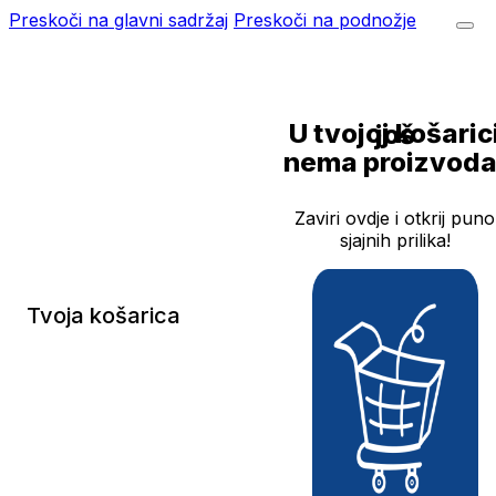
Preskoči na glavni sadržaj
Preskoči na podnožje
U tvojoj košarici još
nema proizvoda
Zaviri ovdje i otkrij puno
sjajnih prilika!
Tvoja košarica