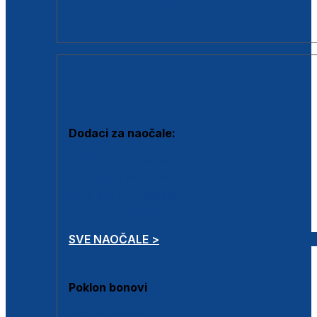
Dodaci za dioptrijske naočale
Poklon bonovi
DODACI
Dodaci za naočale:
Krpice za čišćenje
Kutijice za naočale
Sprejevi za čišćenje
Lančići za naočale
SVE NAOČALE >
Poklon bonovi
Poklon bonovi