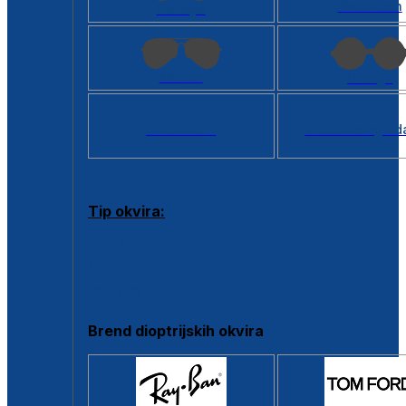
Kvadratan
Cat eye
Aviator
Okrugli
Svi oblici >
Virtualno ogled
Tip okvira:
Puni okvir
Clip-on
Poluokvir
Brend dioptrijskih okvira