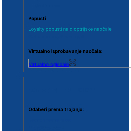
Poklon bonovi
Popusti
Loyalty popusti na dioptrijske naočale
Outlet dioptrijskih naočala
Virtualno isprobavanje naočala:
Virtualno ogledalo
KONTAKTNE LEĆE I OTOPINE
Odaberi prema trajanju:
Jednodnevne leće
Mjesečne leće