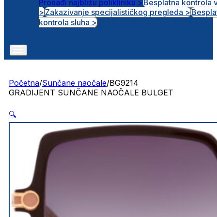
Pronađi najbližu polikliniku >
Besplatna kontrola 
>
Zakazivanje specijalističkog pregleda >
Bespla
Otvorena radna mjesta
kontrola sluha >
Početna
/
Sunčane naočale
/
BG9214
GRADIJENT SUNČANE NAOČALE BULGET
🔍