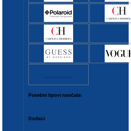
Svi brendovi >
Posebni tipovi naočala:
Okviri s clip-on dodatkom
Dodaci
Dodaci za dioptrijske naočale