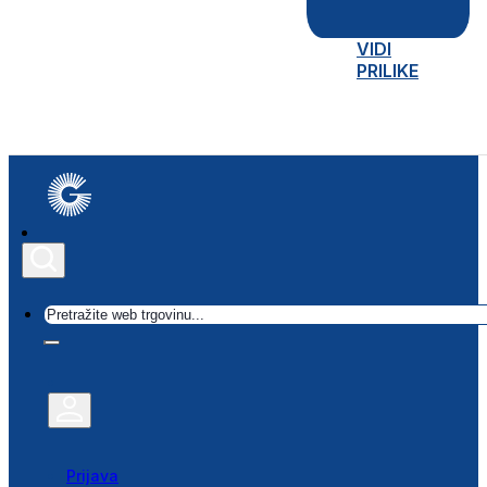
VIDI
PRILIKE
Traži
Prijava