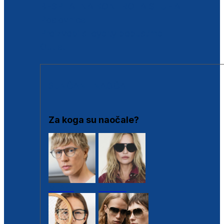
BESPLATNA KONTROLA SLUHA
Poslovnice
Proizvodi s loyalty popustima
Outlet
SUNČANE NAOČALE
Za koga su naočale?
Muške
Ženske