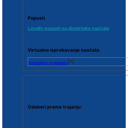
Poklon bonovi
Popusti
Loyalty popusti na dioptrijske naočale
Outlet dioptrijskih naočala
Virtualno isprobavanje naočala:
Virtualno ogledalo
KONTAKTNE LEĆE I OTOPINE
Odaberi prema trajanju:
Jednodnevne leće
Mjesečne leće