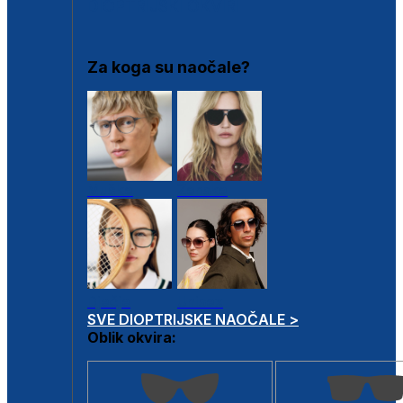
DIOPTRIJSKI OKVIRI
Za koga su naočale?
Muške
Ženske
Dječje
Unisex
SVE DIOPTRIJSKE NAOČALE >
Oblik okvira: