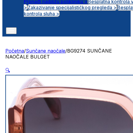
Pronađi najbližu polikliniku >
Besplatna kontrola 
>
Zakazivanje specijalističkog pregleda >
Bespla
Otvorena radna mjesta
kontrola sluha >
Početna
/
Sunčane naočale
/
BG9274 SUNČANE
NAOČALE BULGET
🔍