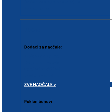
Dodaci za dioptrijske naočale
Poklon bonovi
DODACI
Dodaci za naočale:
Krpice za čišćenje
Kutijice za naočale
Sprejevi za čišćenje
Lančići za naočale
SVE NAOČALE >
Poklon bonovi
Poklon bonovi