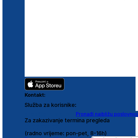
Kontakt:
Služba za korisnike:
shop@ghetaldus.hr
Pronađi najbližu poslovnic
Za zakazivanje termina pregleda
0800 222 025
(radno vrijeme: pon-pet, 8-16h)