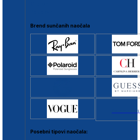
Clip-on
Poluokvir
Brend sunčanih naočala
Svi brendovi
Posebni tipovi naočala: