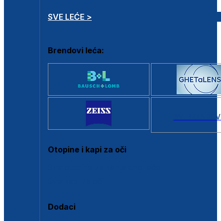
SVE LEĆE >
Brendovi leća:
SVI BRANDOV
Otopine i kapi za oči
Sve otopine za kontaktne leće
Sve kapi za oči
Dodaci