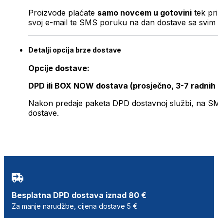
Proizvode plaćate
samo novcem u gotovini
tek pr
svoj e-mail te SMS poruku na dan dostave sa svim 
Detalji opcija brze dostave
Opcije dostave:
DPD ili BOX NOW dostava (prosječno, 3-7 radnih
Nakon predaje paketa DPD dostavnoj službi, na SMS 
dostave.
Besplatna DPD dostava iznad 80 €
Za manje narudžbe, cijena dostave 5 €