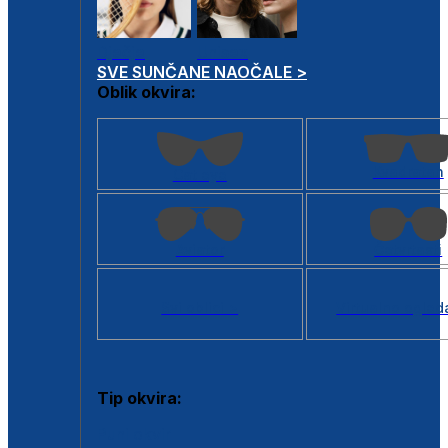
Dječje
Unisex
SVE SUNČANE NAOČALE >
Oblik okvira:
Kvadratan
Cat eye
Aviator
Četvrtasti
Svi oblici >
Virtualno ogled
Tip okvira:
Puni okvir