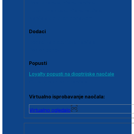
Polarizirane sunčane naočale
Fotokromatske sunčane naočale
Naočale s clip-on dodatkom
Dodaci
Dodaci za dioptrijske naočale
Poklon bonovi
Popusti
Loyalty popusti na dioptrijske naočale
Outlet dioptrijskih naočala
Virtualno isprobavanje naočala:
Virtualno ogledalo