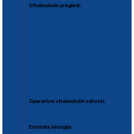
Oftalmološki pregledi:
Specijalistički oftalmološki pregled
Pregled za kontaktne leće
Pregled vidnog polja (OCT)
Dječja oftalmologija
Kontrola očnog tlaka
Drugo mišljenje oftalmologa
Retinološka ambulanta
Dijagnostika i liječenje upalnih očnih bolesti
Dijagnostika i liječenje glaukomske bolesti
Dijagnostika sive mrene ili katarakte
Operativni oftalmološki zahvati:
Ultrazvučna operacija mrene ili katarakta
Estetska kirurgija: