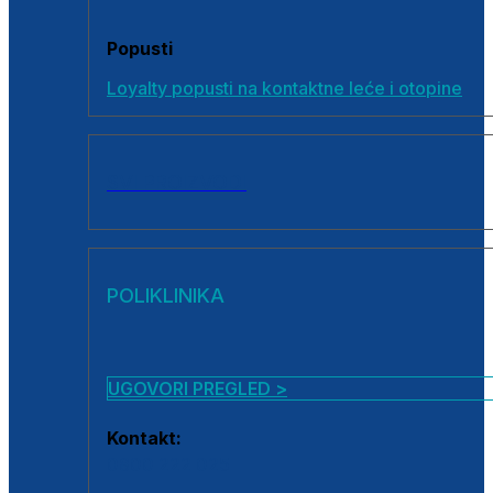
Popusti
Loyalty popusti na kontaktne leće i otopine
SVI PROIZVODI
POLIKLINIKA
UGOVORI PREGLED >
Kontakt:
0800 222 025