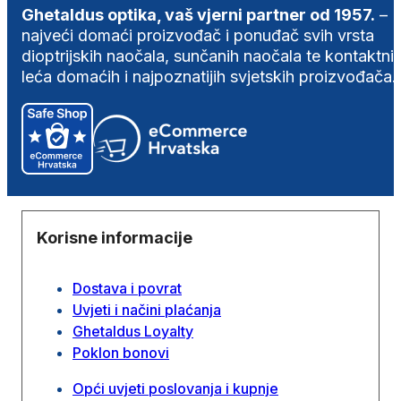
Ghetaldus optika, vaš vjerni partner od 1957.
–
najveći domaći proizvođač i ponuđač svih vrsta
dioptrijskih naočala, sunčanih naočala te kontaktni
leća domaćih i najpoznatijih svjetskih proizvođača.
Korisne informacije
Dostava i povrat
Uvjeti i načini plaćanja
Ghetaldus Loyalty
Poklon bonovi
Opći uvjeti poslovanja i kupnje