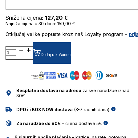
Snižena cijena:
127,20
€
Najniža cijena u 30 dana: 159,00 €
Otključaj velike popuste kroz naš Loyalty program –
pri
BG9274 SUNČANE
NAOČALE
Dodaj u košaricu
BULGET
količina
Besplatna dostava na adresu
za sve narudžbe iznad
80€
DPD ili BOX NOW dostava
(3-7 radnih dana)
Za narudžbe do 80€
– cijena dostave 5€
6 sigurnih opcija plaćanja
– kartice, na rate, gotovina,