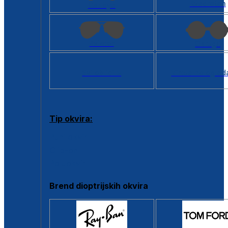
Kvadratan
Cat eye
Aviator
Okrugli
Svi oblici >
Virtualno ogled
Tip okvira:
Puni okvir
Clip-on
Poluokvir
Brend dioptrijskih okvira