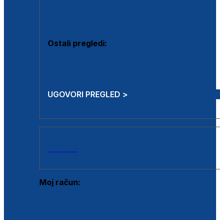
Estetska kirurgija i mali operativni zahvati
Aplikacija botoxa
Ostali pregledi:
Medicina rada
Sistematski pregled
UGOVORI PREGLED >
AKCIJE
Moj račun:
Prijava postojećeg korisnika
Registracija novog korisnika
Zaboravljena lozinka