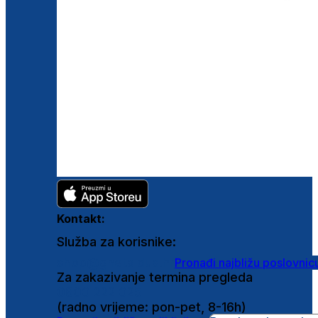
Kontakt:
Služba za korisnike:
shop@ghetaldus.hr
Pronađi najbližu poslovnic
Za zakazivanje termina pregleda
0800 222 025
(radno vrijeme: pon-pet, 8-16h)