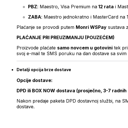
PBZ
: Maestro, Visa Premium na
12 rata
i Mas
ZABA
: Maestro jednokratno i MasterCard na 
Plaćanje se provodi putem
Monri WSPay
sustava z
PLAĆANJE PRI PREUZIMANJU (POUZEĆEM)
Proizvode plaćate
samo novcem u gotovini
tek pr
svoj e-mail te SMS poruku na dan dostave sa svim 
Detalji opcija brze dostave
Opcije dostave:
DPD ili BOX NOW dostava (prosječno, 3-7 radnih
Nakon predaje paketa DPD dostavnoj službi, na SMS 
dostave.