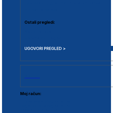
Estetska kirurgija i mali operativni zahvati
Aplikacija botoxa
Ostali pregledi:
Medicina rada
Sistematski pregled
UGOVORI PREGLED >
AKCIJE
Moj račun:
Prijava postojećeg korisnika
Registracija novog korisnika
Zaboravljena lozinka