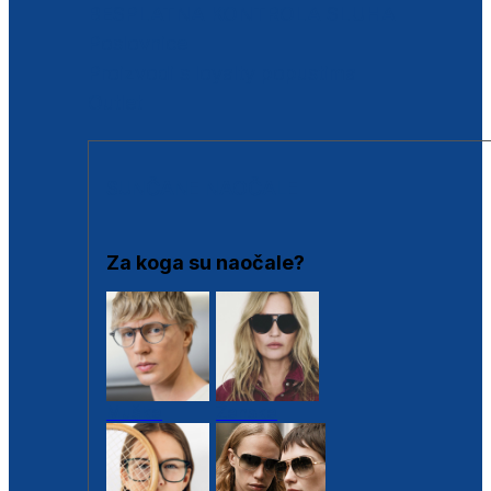
BESPLATNA KONTROLA SLUHA
Poslovnice
Proizvodi s loyalty popustima
Outlet
SUNČANE NAOČALE
Za koga su naočale?
Muške
Ženske