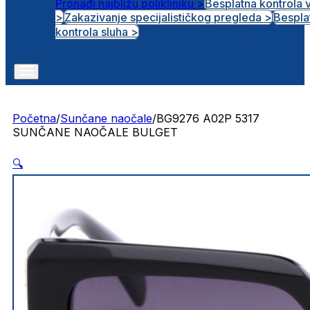
Pronađi najbližu polikliniku >
Besplatna kontrola 
>
Zakazivanje specijalističkog pregleda >
Bespla
Otvorena radna mjesta
kontrola sluha >
Početna
/
Sunčane naočale
/
BG9276 A02P 5317
SUNČANE NAOČALE BULGET
🔍