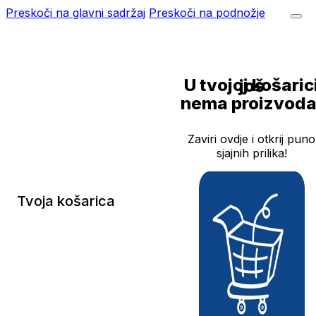
Preskoči na glavni sadržaj
Preskoči na podnožje
U tvojoj košarici još
nema proizvoda
Zaviri ovdje i otkrij puno
sjajnih prilika!
Tvoja košarica