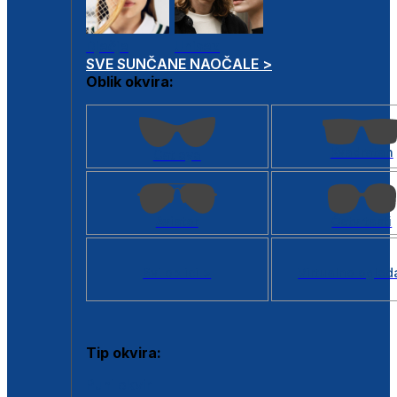
Dječje
Unisex
SVE SUNČANE NAOČALE >
Oblik okvira:
Kvadratan
Cat eye
Aviator
Četvrtasti
Svi oblici >
Virtualno ogled
Tip okvira:
Puni okvir