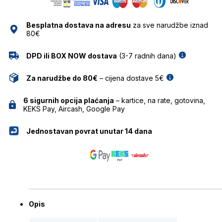
BULGET
količina
Besplatna dostava na adresu
za sve narudžbe iznad
80€
DPD ili BOX NOW dostava
(3-7 radnih dana)
Za narudžbe do 80€
– cijena dostave 5€
6 sigurnih opcija plaćanja
– kartice, na rate, gotovina,
KEKS Pay, Aircash, Google Pay
Jednostavan povrat unutar 14 dana
Opis