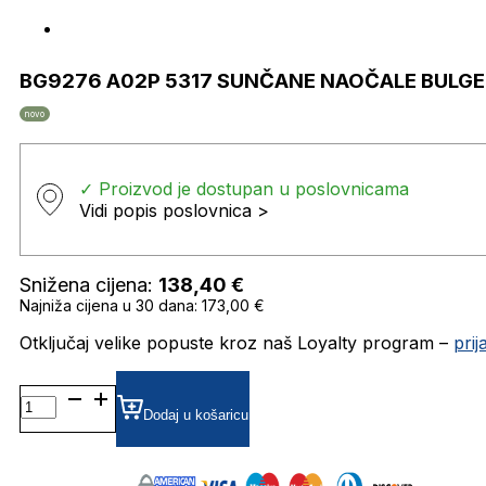
BG9276 A02P 5317 SUNČANE NAOČALE BULG
novo
✓ Proizvod je dostupan u poslovnicama
Vidi popis poslovnica >
Snižena cijena:
138,40
€
Najniža cijena u 30 dana: 173,00 €
Otključaj velike popuste kroz naš Loyalty program –
pri
BG9276
A02P
Dodaj u košaricu
5317
SUNČANE
NAOČALE