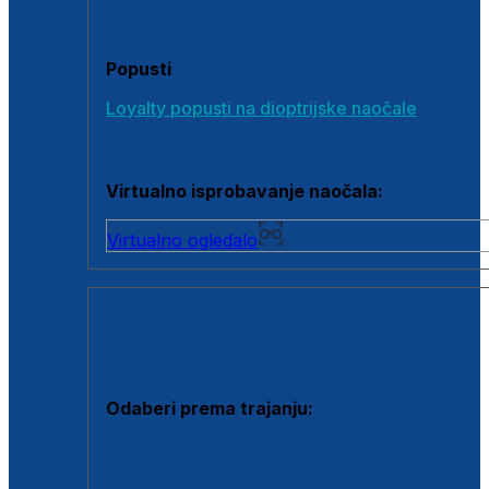
Poklon bonovi
Popusti
Loyalty popusti na dioptrijske naočale
Outlet dioptrijskih naočala
Virtualno isprobavanje naočala:
Virtualno ogledalo
KONTAKTNE LEĆE I OTOPINE
Odaberi prema trajanju:
Jednodnevne leće
Mjesečne leće