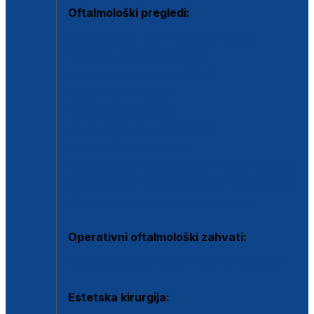
Oftalmološki pregledi:
Specijalistički oftalmološki pregled
Pregled za kontaktne leće
Pregled vidnog polja (OCT)
Dječja oftalmologija
Kontrola očnog tlaka
Drugo mišljenje oftalmologa
Retinološka ambulanta
Dijagnostika i liječenje upalnih očnih bolesti
Dijagnostika i liječenje glaukomske bolesti
Dijagnostika sive mrene ili katarakte
Operativni oftalmološki zahvati:
Ultrazvučna operacija mrene ili katarakta
Estetska kirurgija: