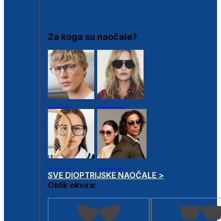
DIOPTRIJSKI OKVIRI
Za koga su naočale?
Muške
Ženske
Dječje
Unisex
SVE DIOPTRIJSKE NAOČALE >
Oblik okvira: