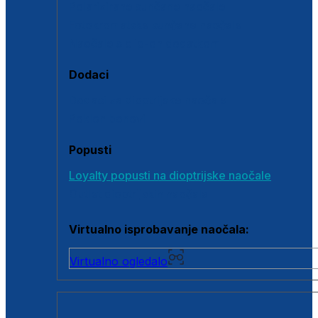
Polarizirane sunčane naočale
Fotokromatske sunčane naočale
Naočale s clip-on dodatkom
Dodaci
Dodaci za dioptrijske naočale
Poklon bonovi
Popusti
Loyalty popusti na dioptrijske naočale
Outlet dioptrijskih naočala
Virtualno isprobavanje naočala:
Virtualno ogledalo