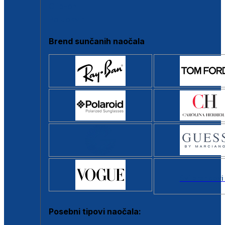
Clip-on
Poluokvir
Brend sunčanih naočala
Svi brendovi
Posebni tipovi naočala: