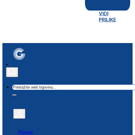
VIDI
PRILIKE
Traži
Prijava