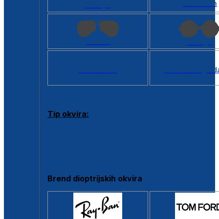
Kvadratan
Cat eye
Aviator
Okrugli
Svi oblici >
Virtualno ogled
Tip okvira:
Puni okvir
Clip-on
Poluokvir
Brend dioptrijskih okvira