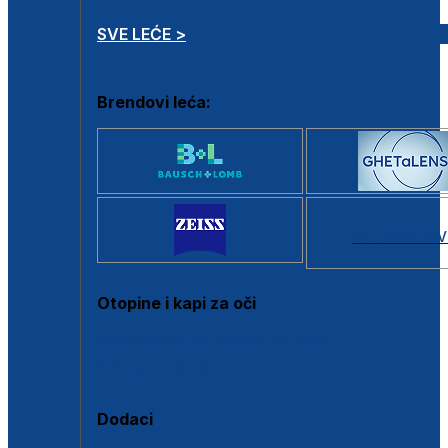
SVE LEĆE >
Brendovi leća:
SVI BRANDOV
Otopine i kapi za oči
Sve otopine za kontaktne leće
Sve kapi za oči
Dodaci