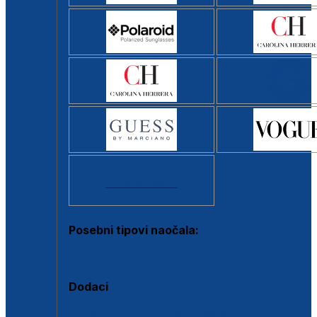
Svi brendovi >
Posebni tipovi naočala:
Okviri s clip-on dodatkom
Dodaci
Dodaci za dioptrijske naočale