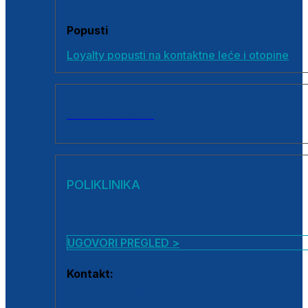
Popusti
Loyalty popusti na kontaktne leće i otopine
SVI PROIZVODI
POLIKLINIKA
UGOVORI PREGLED >
Kontakt:
0800 222 025