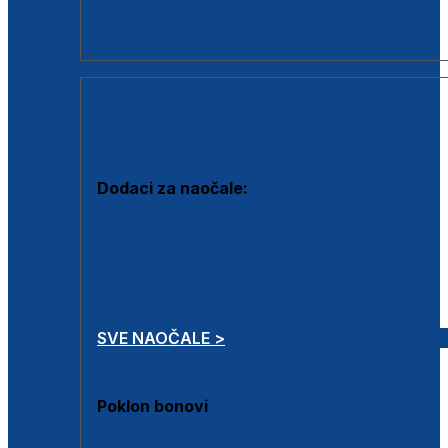
Dodaci za dioptrijske naočale
Poklon bonovi
DODACI
Dodaci za naočale:
Krpice za čišćenje
Kutijice za naočale
Sprejevi za čišćenje
Lančići za naočale
SVE NAOČALE >
Poklon bonovi
Poklon bonovi