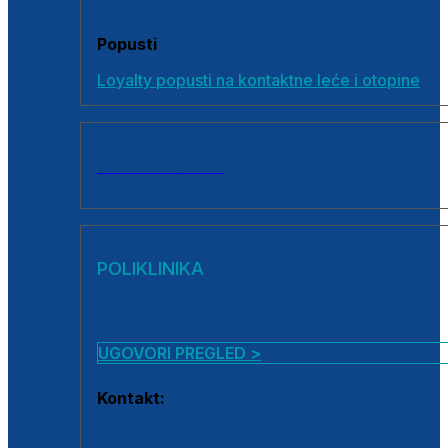
Popusti
Loyalty popusti na kontaktne leće i otopine
SVI PROIZVODI
POLIKLINIKA
UGOVORI PREGLED >
Kontakt:
0800 222 025