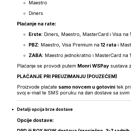
Maestro
Diners
Plaćanje na rate:
Erste
: Diners, Maestro, MasterCard i Visa na
PBZ
: Maestro, Visa Premium na
12 rata
i Mas
ZABA
: Maestro jednokratno i MasterCard na 
Plaćanje se provodi putem
Monri WSPay
sustava z
PLAĆANJE PRI PREUZIMANJU (POUZEĆEM)
Proizvode plaćate
samo novcem u gotovini
tek pr
svoj e-mail te SMS poruku na dan dostave sa svim 
Detalji opcija brze dostave
Opcije dostave:
DPD ili BOX NOW dostava (prosječno, 3-7 radnih