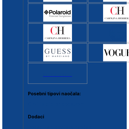
Svi brendovi >
Posebni tipovi naočala:
Okviri s clip-on dodatkom
Dodaci
Dodaci za dioptrijske naočale