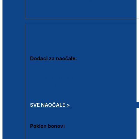
Dodaci za dioptrijske naočale
Poklon bonovi
DODACI
Dodaci za naočale:
Krpice za čišćenje
Kutijice za naočale
Sprejevi za čišćenje
Lančići za naočale
SVE NAOČALE >
Poklon bonovi
Poklon bonovi