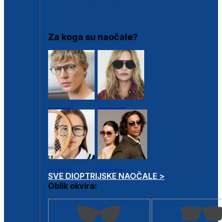
DIOPTRIJSKI OKVIRI
Za koga su naočale?
Muške
Ženske
Dječje
Unisex
SVE DIOPTRIJSKE NAOČALE >
Oblik okvira: