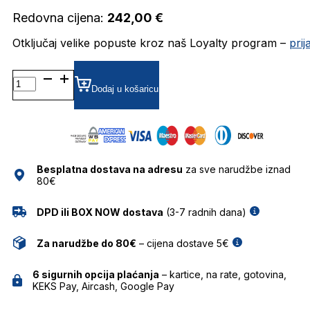
Redovna cijena:
242,00
€
Otključaj velike popuste kroz naš Loyalty program –
pri
BJ7237 DIOPTRIJSKI
OKVIRI
Dodaj u košaricu
BOLON
količina
Besplatna dostava na adresu
za sve narudžbe iznad
80€
DPD ili BOX NOW dostava
(3-7 radnih dana)
Za narudžbe do 80€
– cijena dostave 5€
6 sigurnih opcija plaćanja
– kartice, na rate, gotovina,
KEKS Pay, Aircash, Google Pay