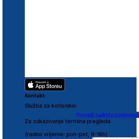
Kontakt:
Služba za korisnike:
shop@ghetaldus.hr
Pronađi najbližu poslovnic
Za zakazivanje termina pregleda
0800 222 025
(radno vrijeme: pon-pet, 8-16h)