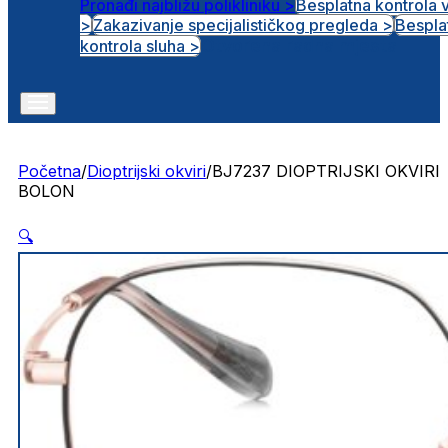
Pronađi najbližu polikliniku >
Besplatna kontrola 
>
Zakazivanje specijalističkog pregleda >
Bespla
Otvorena radna mjesta
kontrola sluha >
Početna
/
Dioptrijski okviri
/
BJ7237 DIOPTRIJSKI OKVIRI
BOLON
🔍