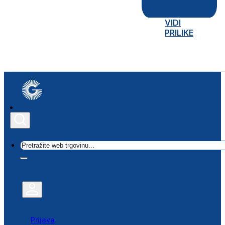
VIDI
PRILIKE
Traži
Prijava