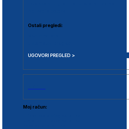
Estetska kirurgija i mali operativni zahvati
Aplikacija botoxa
Ostali pregledi:
Medicina rada
Sistematski pregled
UGOVORI PREGLED >
AKCIJE
Moj račun:
Prijava postojećeg korisnika
Registracija novog korisnika
Zaboravljena lozinka