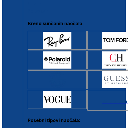
Clip-on
Poluokvir
Brend sunčanih naočala
Svi brendovi
Posebni tipovi naočala: