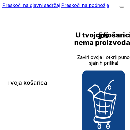
Preskoči na glavni sadržaj
Preskoči na podnožje
U tvojoj košarici još
nema proizvoda
Zaviri ovdje i otkrij puno
sjajnih prilika!
Tvoja košarica