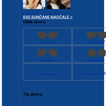
Dječje
Unisex
SVE SUNČANE NAOČALE >
Oblik okvira:
Kvadratan
Cat eye
Aviator
Četvrtasti
Svi oblici >
Virtualno ogled
Tip okvira:
Puni okvir