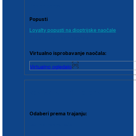
Poklon bonovi
Popusti
Loyalty popusti na dioptrijske naočale
Outlet dioptrijskih naočala
Virtualno isprobavanje naočala:
Virtualno ogledalo
KONTAKTNE LEĆE I OTOPINE
Odaberi prema trajanju:
Jednodnevne leće
Mjesečne leće