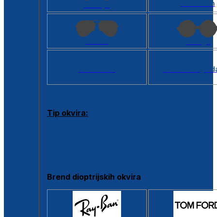
Kvadratan
Cat eye
Aviator
Okrugli
Svi oblici >
Virtualno ogled
Tip okvira:
Puni okvir
Clip-on
Poluokvir
Brend dioptrijskih okvira