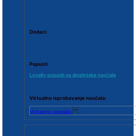
Polarizirane sunčane naočale
Fotokromatske sunčane naočale
Naočale s clip-on dodatkom
Dodaci
Dodaci za dioptrijske naočale
Poklon bonovi
Popusti
Loyalty popusti na dioptrijske naočale
Outlet dioptrijskih naočala
Virtualno isprobavanje naočala:
Virtualno ogledalo