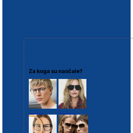
BESPLATNA KONTROLA SLUHA
Poslovnice
Proizvodi s loyalty popustima
Outlet
SUNČANE NAOČALE
Za koga su naočale?
Muške
Ženske