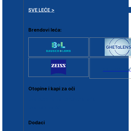
SVE LEĆE >
Brendovi leća:
SVI BRANDOV
Otopine i kapi za oči
Sve otopine za kontaktne leće
Sve kapi za oči
Dodaci