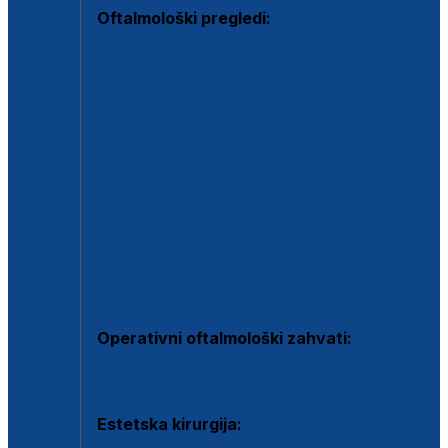
Oftalmološki pregledi:
Specijalistički oftalmološki pregled
Pregled za kontaktne leće
Pregled vidnog polja (OCT)
Dječja oftalmologija
Kontrola očnog tlaka
Drugo mišljenje oftalmologa
Retinološka ambulanta
Dijagnostika i liječenje upalnih očnih bolesti
Dijagnostika i liječenje glaukomske bolesti
Dijagnostika sive mrene ili katarakte
Operativni oftalmološki zahvati:
Ultrazvučna operacija mrene ili katarakta
Estetska kirurgija: