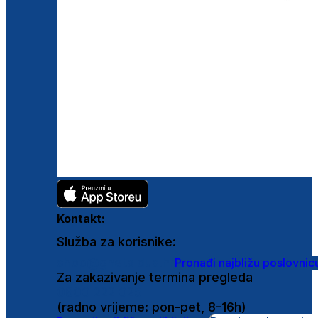
Kontakt:
Služba za korisnike:
shop@ghetaldus.hr
Pronađi najbližu poslovnic
Za zakazivanje termina pregleda
0800 222 025
(radno vrijeme: pon-pet, 8-16h)