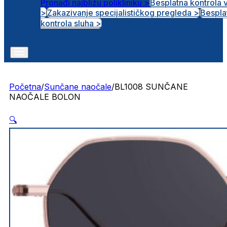
Pronađi najbližu polikliniku >
Besplatna kontrola 
>
Zakazivanje specijalističkog pregleda >
Bespla
Otvorena radna mjesta
kontrola sluha >
Početna
/
Sunčane naočale
/
BL1008 SUNČANE
NAOČALE BOLON
🔍