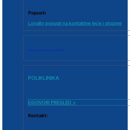
Popusti
Loyalty popusti na kontaktne leće i otopine
SVI PROIZVODI
POLIKLINIKA
UGOVORI PREGLED >
Kontakt:
0800 222 025