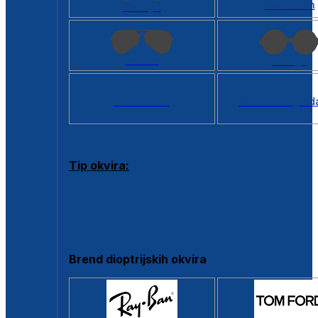
Kvadratan
Cat eye
Aviator
Okrugli
Svi oblici >
Virtualno ogled
Tip okvira:
Puni okvir
Clip-on
Poluokvir
Brend dioptrijskih okvira