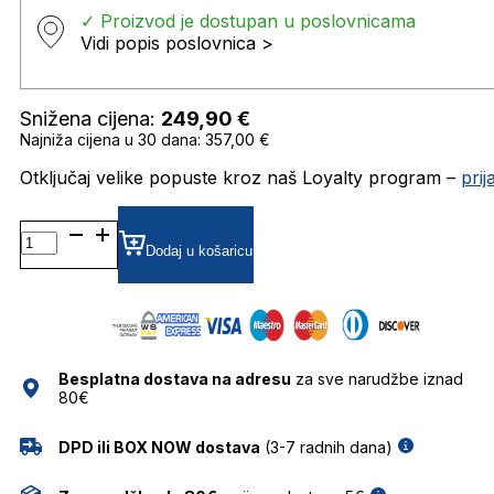
✓ Proizvod je dostupan u poslovnicama
Vidi popis poslovnica >
Snižena cijena:
249,90
€
Najniža cijena u 30 dana: 357,00 €
Otključaj velike popuste kroz naš Loyalty program –
pri
BL1008 SUNČANE
NAOČALE
Dodaj u košaricu
BOLON
količina
Besplatna dostava na adresu
za sve narudžbe iznad
80€
DPD ili BOX NOW dostava
(3-7 radnih dana)