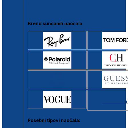
Clip-on
Poluokvir
Brend sunčanih naočala
Svi brendovi
Posebni tipovi naočala: