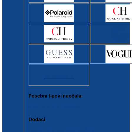
Svi brendovi >
Posebni tipovi naočala:
Okviri s clip-on dodatkom
Dodaci
Dodaci za dioptrijske naočale