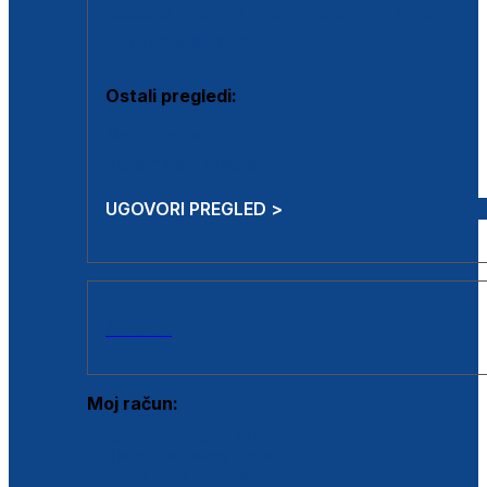
Estetska kirurgija i mali operativni zahvati
Aplikacija botoxa
Ostali pregledi:
Medicina rada
Sistematski pregled
UGOVORI PREGLED >
AKCIJE
Moj račun:
Prijava postojećeg korisnika
Registracija novog korisnika
Zaboravljena lozinka