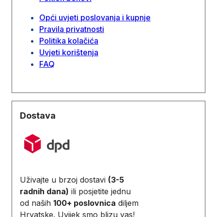
Opći uvjeti poslovanja i kupnje
Pravila privatnosti
Politika kolačića
Uvjeti korištenja
FAQ
Dostava
Uživajte u brzoj dostavi
(3-5
radnih dana)
ili posjetite jednu
od naših
100+ poslovnica
diljem
Hrvatske. Uvijek smo blizu vas!