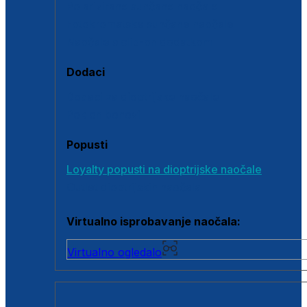
Polarizirane sunčane naočale
Fotokromatske sunčane naočale
Naočale s clip-on dodatkom
Dodaci
Dodaci za dioptrijske naočale
Poklon bonovi
Popusti
Loyalty popusti na dioptrijske naočale
Outlet dioptrijskih naočala
Virtualno isprobavanje naočala:
Virtualno ogledalo