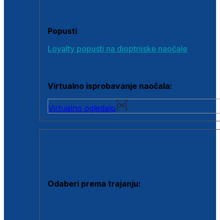
Poklon bonovi
Popusti
Loyalty popusti na dioptrijske naočale
Outlet dioptrijskih naočala
Virtualno isprobavanje naočala:
Virtualno ogledalo
KONTAKTNE LEĆE I OTOPINE
Odaberi prema trajanju:
Jednodnevne leće
Mjesečne leće