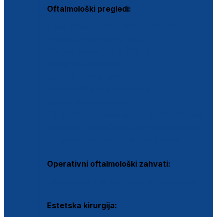
Oftalmološki pregledi:
Specijalistički oftalmološki pregled
Pregled za kontaktne leće
Pregled vidnog polja (OCT)
Dječja oftalmologija
Kontrola očnog tlaka
Drugo mišljenje oftalmologa
Retinološka ambulanta
Dijagnostika i liječenje upalnih očnih bolesti
Dijagnostika i liječenje glaukomske bolesti
Dijagnostika sive mrene ili katarakte
Operativni oftalmološki zahvati:
Ultrazvučna operacija mrene ili katarakta
Estetska kirurgija: