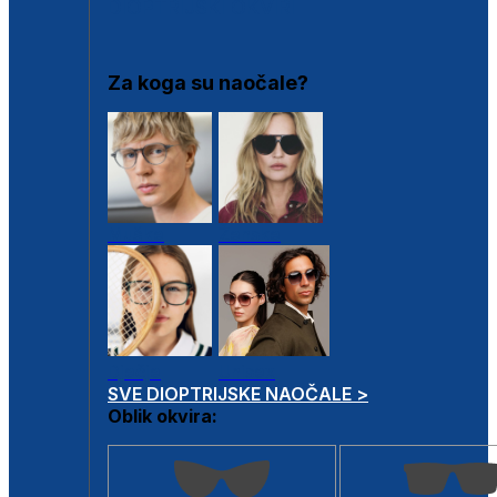
DIOPTRIJSKI OKVIRI
Za koga su naočale?
Muške
Ženske
Dječje
Unisex
SVE DIOPTRIJSKE NAOČALE >
Oblik okvira: