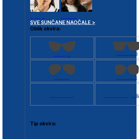
Dječje
Unisex
SVE SUNČANE NAOČALE >
Oblik okvira:
Kvadratan
Cat eye
Aviator
Četvrtasti
Svi oblici >
Virtualno ogled
Tip okvira:
Puni okvir