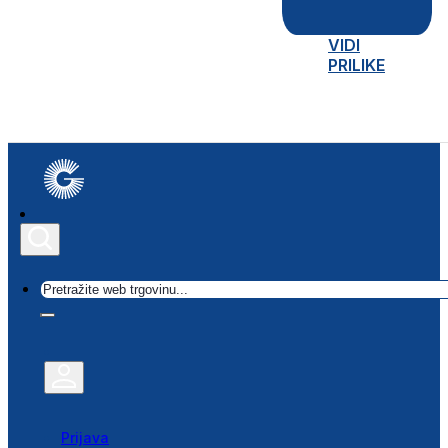
VIDI
PRILIKE
Traži
Prijava