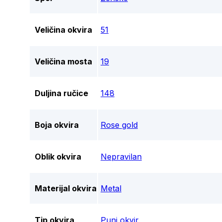
Veličina okvira
51
Veličina mosta
19
Duljina ručice
148
Boja okvira
Rose gold
Oblik okvira
Nepravilan
Materijal okvira
Metal
Tip okvira
Puni okvir