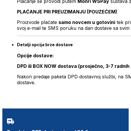
Plaćanje se provodi putem
Monri WSPay
sustava z
PLAĆANJE PRI PREUZIMANJU (POUZEĆEM)
Proizvode plaćate
samo novcem u gotovini
tek pr
svoj e-mail te SMS poruku na dan dostave sa svim 
Detalji opcija brze dostave
Opcije dostave:
DPD ili BOX NOW dostava (prosječno, 3-7 radnih
Nakon predaje paketa DPD dostavnoj službi, na SMS 
dostave.