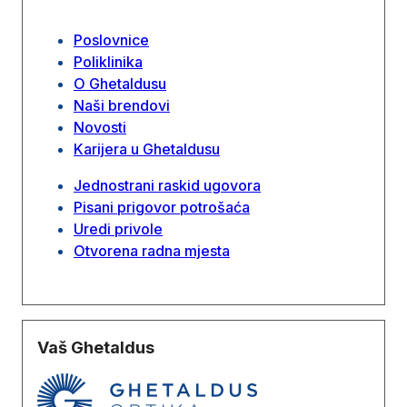
Poslovnice
Poliklinika
O Ghetaldusu
Naši brendovi
Novosti
Karijera u Ghetaldusu
Jednostrani raskid ugovora
Pisani prigovor potrošaća
Uredi privole
Otvorena radna mjesta
Vaš Ghetaldus