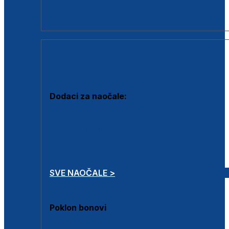
Dodaci za dioptrijske naočale
Poklon bonovi
DODACI
Dodaci za naočale:
Krpice za čišćenje
Kutijice za naočale
Sprejevi za čišćenje
Lančići za naočale
SVE NAOČALE >
Poklon bonovi
Poklon bonovi