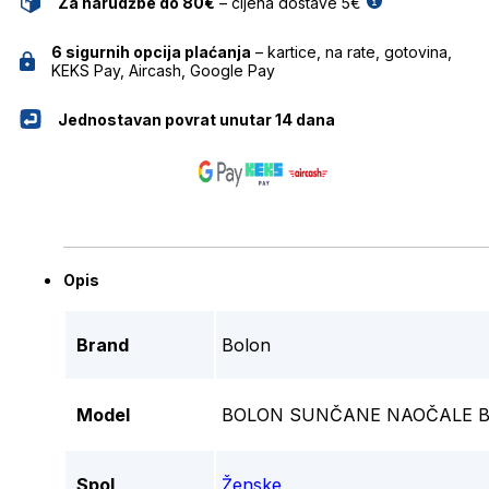
Za narudžbe do 80€
– cijena dostave 5€
6 sigurnih opcija plaćanja
– kartice, na rate, gotovina,
KEKS Pay, Aircash, Google Pay
Jednostavan povrat unutar 14 dana
Opis
Brand
Bolon
Model
BOLON SUNČANE NAOČALE BL
Spol
Ženske