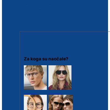
BESPLATNA KONTROLA SLUHA
Poslovnice
Proizvodi s loyalty popustima
Outlet
SUNČANE NAOČALE
Za koga su naočale?
Muške
Ženske