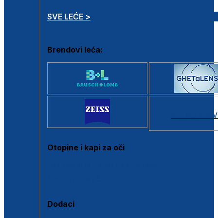
SVE LEĆE >
Brendovi leća:
SVI BRANDOV
Otopine i kapi za oči
Sve otopine za kontaktne leće
Sve kapi za oči
Dodaci