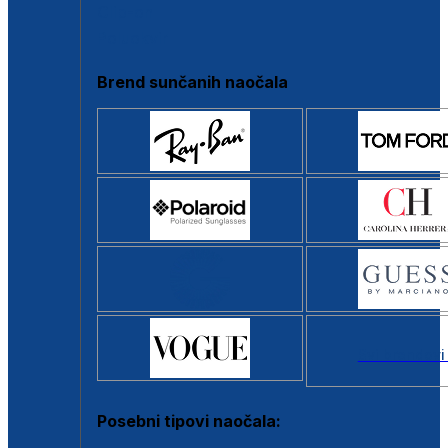
Clip-on
Poluokvir
Brend sunčanih naočala
Svi brendovi
Posebni tipovi naočala: