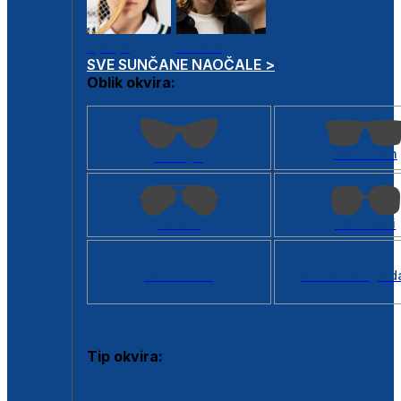
Dječje
Unisex
SVE SUNČANE NAOČALE >
Oblik okvira:
Kvadratan
Cat eye
Aviator
Četvrtasti
Svi oblici >
Virtualno ogled
Tip okvira:
Puni okvir