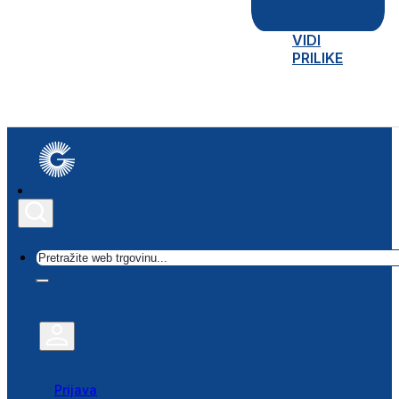
VIDI
PRILIKE
Traži
Prijava