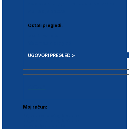
Estetska kirurgija i mali operativni zahvati
Aplikacija botoxa
Ostali pregledi:
Medicina rada
Sistematski pregled
UGOVORI PREGLED >
AKCIJE
Moj račun:
Prijava postojećeg korisnika
Registracija novog korisnika
Zaboravljena lozinka