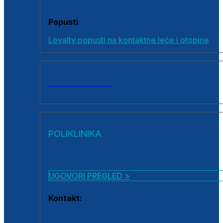
Popusti
Loyalty popusti na kontaktne leće i otopine
SVI PROIZVODI
POLIKLINIKA
UGOVORI PREGLED >
Kontakt:
0800 222 025