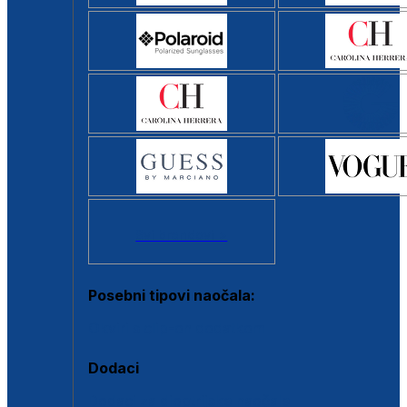
Svi brendovi >
Posebni tipovi naočala:
Okviri s clip-on dodatkom
Dodaci
Dodaci za dioptrijske naočale