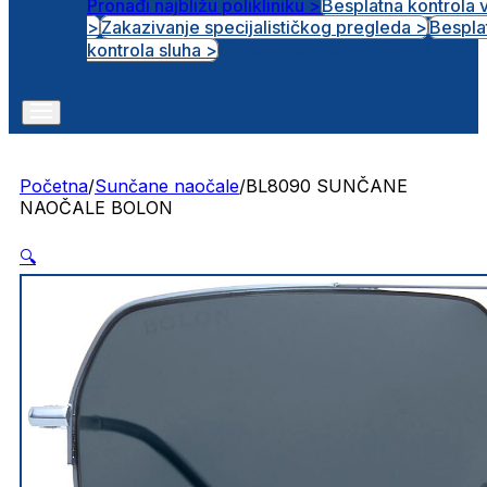
Pronađi najbližu polikliniku >
Besplatna kontrola 
>
Zakazivanje specijalističkog pregleda >
Bespla
Otvorena radna mjesta
kontrola sluha >
Početna
/
Sunčane naočale
/
BL8090 SUNČANE
NAOČALE BOLON
🔍