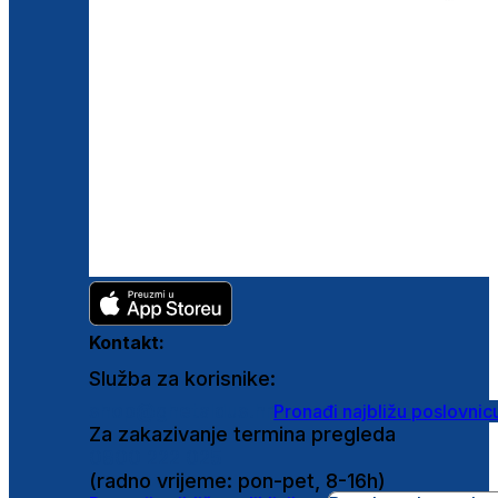
Kontakt:
Služba za korisnike:
shop@ghetaldus.hr
Pronađi najbližu poslovnic
Za zakazivanje termina pregleda
0800 222 025
(radno vrijeme: pon-pet, 8-16h)