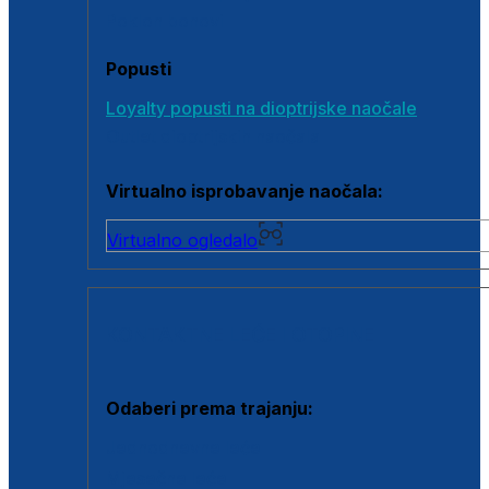
Poklon bonovi
Popusti
Loyalty popusti na dioptrijske naočale
Outlet dioptrijskih naočala
Virtualno isprobavanje naočala:
Virtualno ogledalo
KONTAKTNE LEĆE I OTOPINE
Odaberi prema trajanju:
Jednodnevne leće
Mjesečne leće