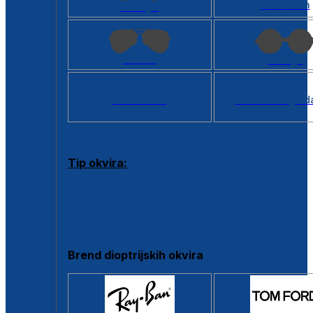
Kvadratan
Cat eye
Aviator
Okrugli
Svi oblici >
Virtualno ogled
Tip okvira:
Puni okvir
Clip-on
Poluokvir
Brend dioptrijskih okvira