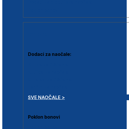
Dodaci za dioptrijske naočale
Poklon bonovi
DODACI
Dodaci za naočale:
Krpice za čišćenje
Kutijice za naočale
Sprejevi za čišćenje
Lančići za naočale
SVE NAOČALE >
Poklon bonovi
Poklon bonovi