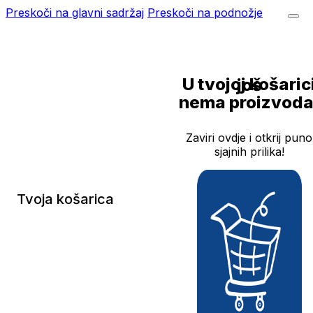
Preskoči na glavni sadržaj
Preskoči na podnožje
U tvojoj košarici još
nema proizvoda
Zaviri ovdje i otkrij puno
sjajnih prilika!
Tvoja košarica