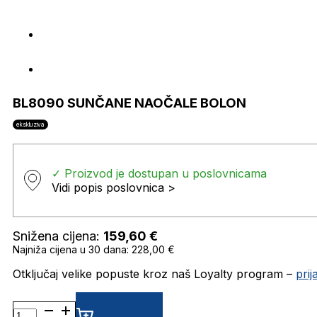
BL8090 SUNČANE NAOČALE BOLON
ekskluziva
✓ Proizvod je dostupan u poslovnicama
Vidi popis poslovnica >
Snižena cijena:
159,60
€
Najniža cijena u 30 dana: 228,00 €
Otključaj velike popuste kroz naš Loyalty program –
pri
BL8090 SUNČANE