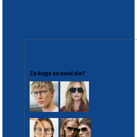
BESPLATNA KONTROLA SLUHA
Poslovnice
Proizvodi s loyalty popustima
Outlet
SUNČANE NAOČALE
Za koga su naočale?
Muške
Ženske