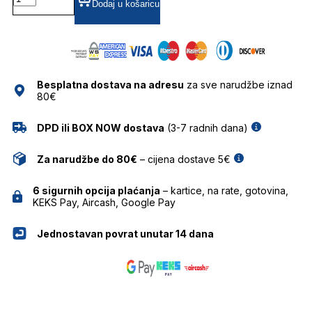
NAOČALE
Dodaj u košaricu
BOLON
količina
Besplatna dostava na adresu
za sve narudžbe iznad
80€
DPD ili BOX NOW dostava
(3-7 radnih dana)
Za narudžbe do 80€
– cijena dostave 5€
6 sigurnih opcija plaćanja
– kartice, na rate, gotovina,
KEKS Pay, Aircash, Google Pay
Jednostavan povrat unutar 14 dana