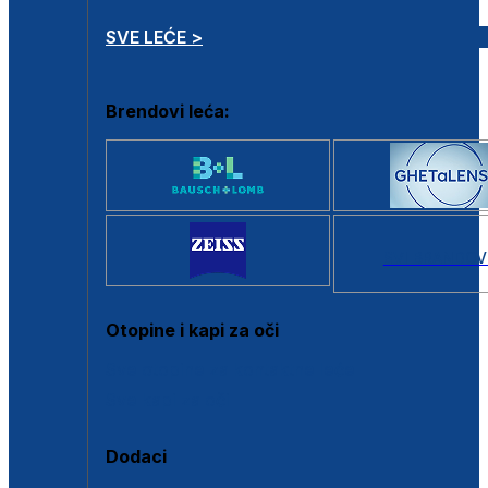
SVE LEĆE >
Brendovi leća:
SVI BRANDOV
Otopine i kapi za oči
Sve otopine za kontaktne leće
Sve kapi za oči
Dodaci