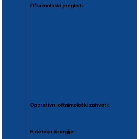
Oftalmološki pregledi:
Specijalistički oftalmološki pregled
Pregled za kontaktne leće
Pregled vidnog polja (OCT)
Dječja oftalmologija
Kontrola očnog tlaka
Drugo mišljenje oftalmologa
Retinološka ambulanta
Dijagnostika i liječenje upalnih očnih bolesti
Dijagnostika i liječenje glaukomske bolesti
Dijagnostika sive mrene ili katarakte
Operativni oftalmološki zahvati:
Ultrazvučna operacija mrene ili katarakta
Estetska kirurgija: