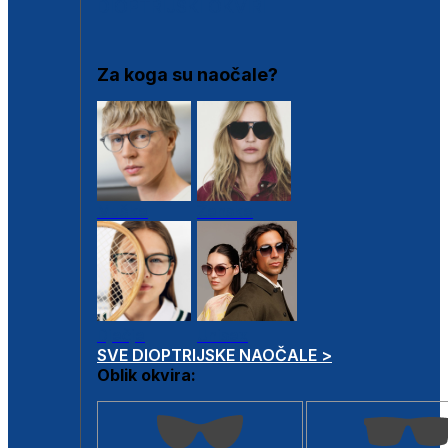
DIOPTRIJSKI OKVIRI
Za koga su naočale?
Muške
Ženske
Dječje
Unisex
SVE DIOPTRIJSKE NAOČALE >
Oblik okvira: