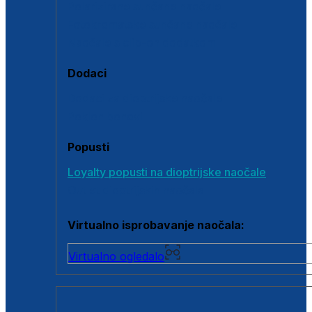
Polarizirane sunčane naočale
Fotokromatske sunčane naočale
Naočale s clip-on dodatkom
Dodaci
Dodaci za dioptrijske naočale
Poklon bonovi
Popusti
Loyalty popusti na dioptrijske naočale
Outlet dioptrijskih naočala
Virtualno isprobavanje naočala:
Virtualno ogledalo