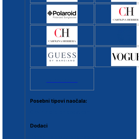
Svi brendovi >
Posebni tipovi naočala:
Okviri s clip-on dodatkom
Dodaci
Dodaci za dioptrijske naočale