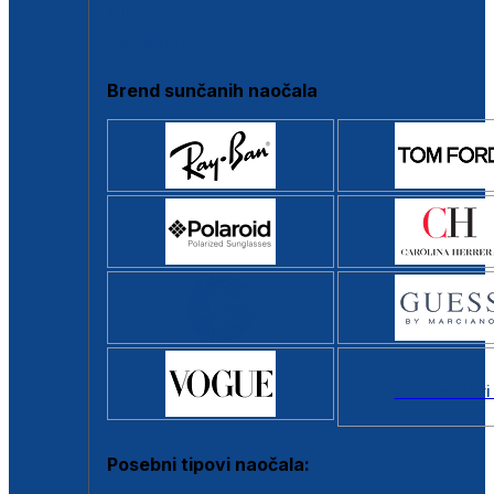
Clip-on
Poluokvir
Brend sunčanih naočala
Svi brendovi
Posebni tipovi naočala: