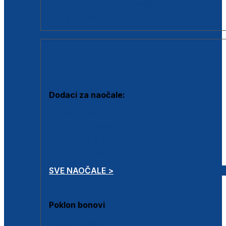
Dodaci za dioptrijske naočale
Poklon bonovi
DODACI
Dodaci za naočale:
Krpice za čišćenje
Kutijice za naočale
Sprejevi za čišćenje
Lančići za naočale
SVE NAOČALE >
Poklon bonovi
Poklon bonovi