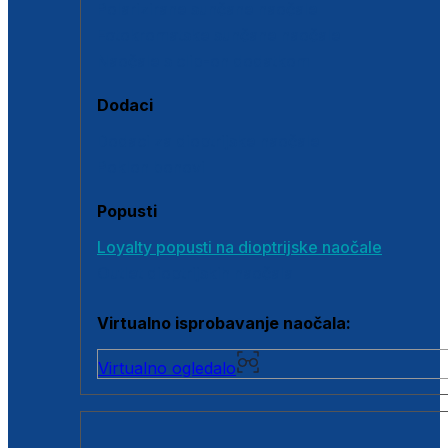
Polarizirane sunčane naočale
Fotokromatske sunčane naočale
Naočale s clip-on dodatkom
Dodaci
Dodaci za dioptrijske naočale
Poklon bonovi
Popusti
Loyalty popusti na dioptrijske naočale
Outlet dioptrijskih naočala
Virtualno isprobavanje naočala:
Virtualno ogledalo