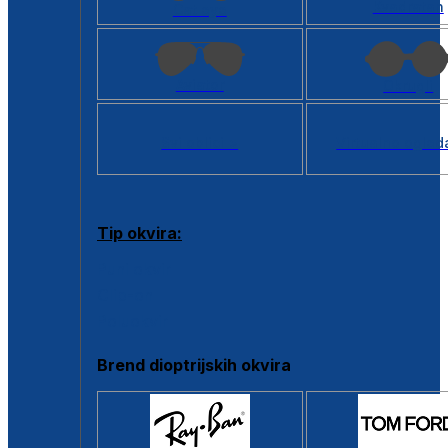
Kvadratan
Cat eye
Aviator
Okrugli
Svi oblici >
Virtualno ogled
Tip okvira:
Puni okvir
Clip-on
Poluokvir
Brend dioptrijskih okvira