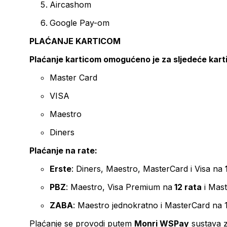
Aircashom
Google Pay-om
PLAĆANJE KARTICOM
Plaćanje karticom omogućeno je za sljedeće kart
Master Card
VISA
Maestro
Diners
Plaćanje na rate:
Erste
: Diners, Maestro, MasterCard i Visa na
PBZ
: Maestro, Visa Premium na
12 rata
i Mas
ZABA
: Maestro jednokratno i MasterCard na 
Plaćanje se provodi putem
Monri WSPay
sustava z