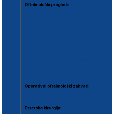
Oftalmološki pregledi:
Specijalistički oftalmološki pregled
Pregled za kontaktne leće
Pregled vidnog polja (OCT)
Dječja oftalmologija
Kontrola očnog tlaka
Drugo mišljenje oftalmologa
Retinološka ambulanta
Dijagnostika i liječenje upalnih očnih bolesti
Dijagnostika i liječenje glaukomske bolesti
Dijagnostika sive mrene ili katarakte
Operativni oftalmološki zahvati:
Ultrazvučna operacija mrene ili katarakta
Estetska kirurgija: