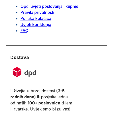
Opći uvjeti poslovanja i kupnje
Pravila privatnosti
Politika kolačića
Uvjeti korištenja
FAQ
Dostava
Uživajte u brzoj dostavi
(3-5
radnih dana)
ili posjetite jednu
od naših
100+ poslovnica
diljem
Hrvatske. Uvijek smo blizu vas!