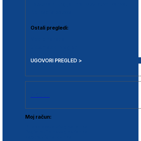
Estetska kirurgija i mali operativni zahvati
Aplikacija botoxa
Ostali pregledi:
Medicina rada
Sistematski pregled
UGOVORI PREGLED >
AKCIJE
Moj račun:
Prijava postojećeg korisnika
Registracija novog korisnika
Zaboravljena lozinka