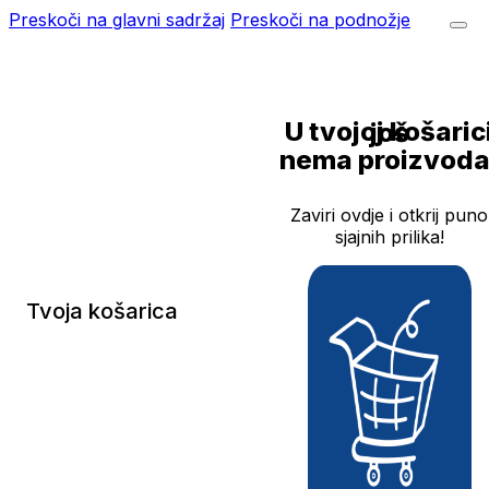
Preskoči na glavni sadržaj
Preskoči na podnožje
U tvojoj košarici još
nema proizvoda
Zaviri ovdje i otkrij puno
sjajnih prilika!
Tvoja košarica