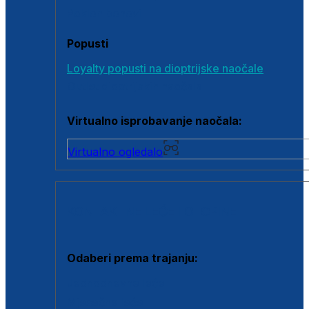
Poklon bonovi
Popusti
Loyalty popusti na dioptrijske naočale
Outlet dioptrijskih naočala
Virtualno isprobavanje naočala:
Virtualno ogledalo
KONTAKTNE LEĆE I OTOPINE
Odaberi prema trajanju:
Jednodnevne leće
Mjesečne leće