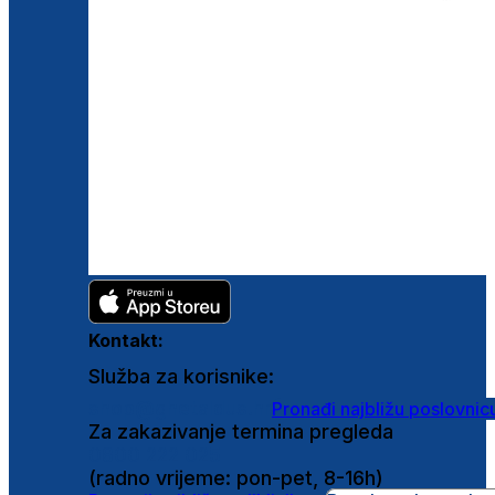
Kontakt:
Služba za korisnike:
shop@ghetaldus.hr
Pronađi najbližu poslovnic
Za zakazivanje termina pregleda
0800 222 025
(radno vrijeme: pon-pet, 8-16h)