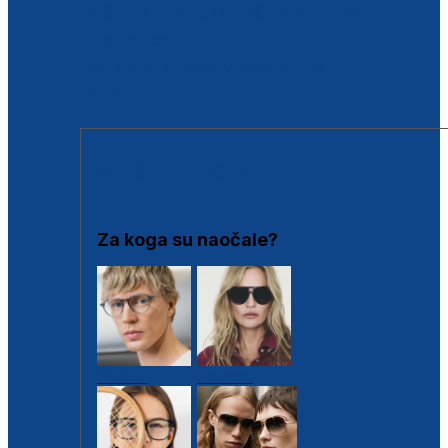
BESPLATNA KONTROLA SLUHA
Poslovnice
Proizvodi s loyalty popustima
Outlet
SUNČANE NAOČALE
Za koga su naočale?
Muške
Ženske