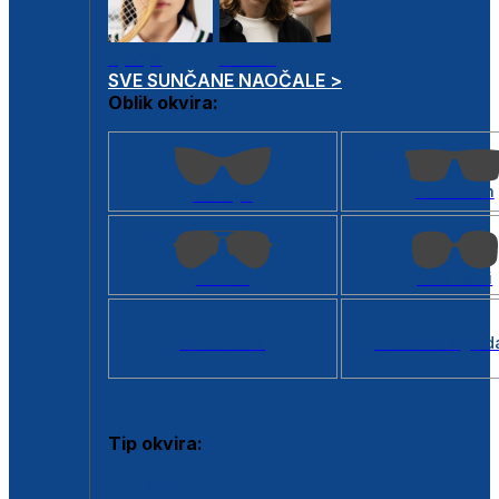
Dječje
Unisex
SVE SUNČANE NAOČALE >
Oblik okvira:
Kvadratan
Cat eye
Aviator
Četvrtasti
Svi oblici >
Virtualno ogled
Tip okvira:
Puni okvir