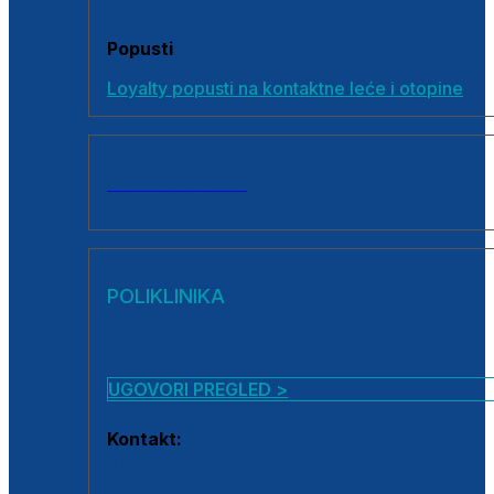
Popusti
Loyalty popusti na kontaktne leće i otopine
SVI PROIZVODI
POLIKLINIKA
UGOVORI PREGLED >
Kontakt:
0800 222 025