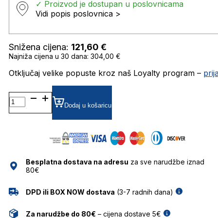
✓ Proizvod je dostupan u poslovnicama
Vidi popis poslovnica >
Snižena cijena:
121,60
€
Najniža cijena u 30 dana: 304,00 €
Otključaj velike popuste kroz naš Loyalty program –
pri
CARRERA8035/SE
ZRCALNE SUNČANE
Dodaj u košaricu
NAOČALE
CARRERA
količina
Besplatna dostava na adresu
za sve narudžbe iznad
80€
DPD ili BOX NOW dostava
(3-7 radnih dana)
Za narudžbe do 80€
– cijena dostave 5€