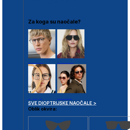
DIOPTRIJSKI OKVIRI
Za koga su naočale?
Muške
Ženske
Dječje
Unisex
SVE DIOPTRIJSKE NAOČALE >
Oblik okvira: