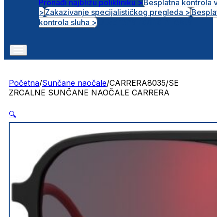
Pronađi najbližu polikliniku >
Besplatna kontrola 
>
Zakazivanje specijalističkog pregleda >
Bespla
Otvorena radna mjesta
kontrola sluha >
Početna
/
Sunčane naočale
/
CARRERA8035/SE
ZRCALNE SUNČANE NAOČALE CARRERA
🔍