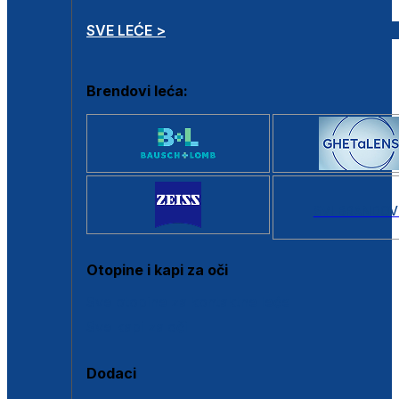
SVE LEĆE >
Brendovi leća:
SVI BRANDOV
Otopine i kapi za oči
Sve otopine za kontaktne leće
Sve kapi za oči
Dodaci