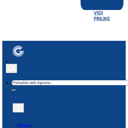
VIDI
PRILIKE
Traži
Prijava