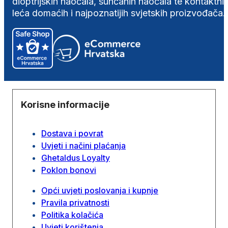
dioptrijskih naočala, sunčanih naočala te kontaktni
leća domaćih i najpoznatijih svjetskih proizvođača.
Korisne informacije
Dostava i povrat
Uvjeti i načini plaćanja
Ghetaldus Loyalty
Poklon bonovi
Opći uvjeti poslovanja i kupnje
Pravila privatnosti
Politika kolačića
Uvjeti korištenja