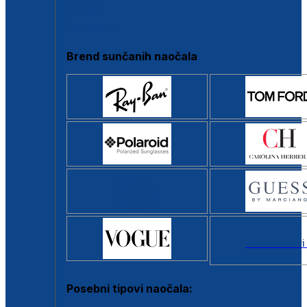
Clip-on
Poluokvir
Brend sunčanih naočala
Svi brendovi
Posebni tipovi naočala: