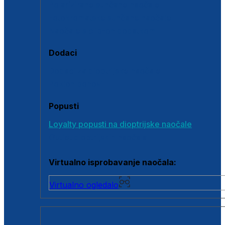
Polarizirane sunčane naočale
Fotokromatske sunčane naočale
Naočale s clip-on dodatkom
Dodaci
Dodaci za dioptrijske naočale
Poklon bonovi
Popusti
Loyalty popusti na dioptrijske naočale
Outlet dioptrijskih naočala
Virtualno isprobavanje naočala:
Virtualno ogledalo