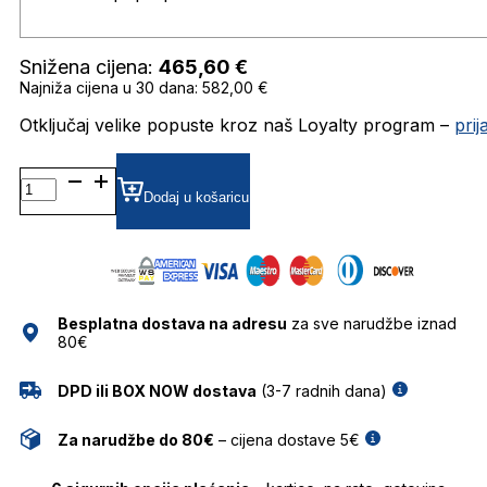
Snižena cijena:
465,60
€
Najniža cijena u 30 dana: 582,00 €
Otključaj velike popuste kroz naš Loyalty program –
pri
CD40170U
SUNČANE
Dodaj u košaricu
NAOČALE
DIOR
količina
Besplatna dostava na adresu
za sve narudžbe iznad
80€
DPD ili BOX NOW dostava
(3-7 radnih dana)
Za narudžbe do 80€
– cijena dostave 5€