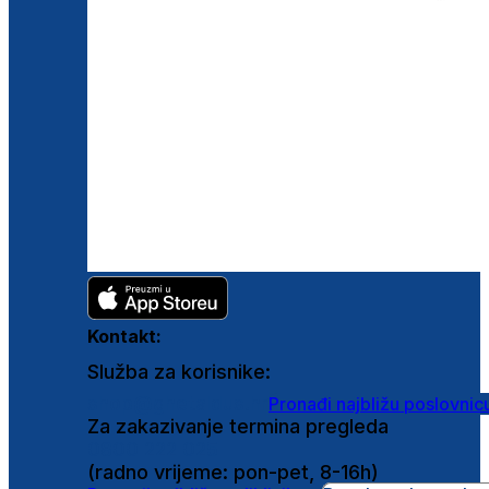
Kontakt:
Služba za korisnike:
shop@ghetaldus.hr
Pronađi najbližu poslovnic
Za zakazivanje termina pregleda
0800 222 025
(radno vrijeme: pon-pet, 8-16h)