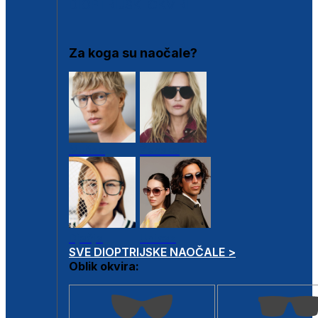
DIOPTRIJSKI OKVIRI
Za koga su naočale?
Muške
Ženske
Dječje
Unisex
SVE DIOPTRIJSKE NAOČALE >
Oblik okvira: