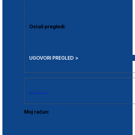
Estetska kirurgija i mali operativni zahvati
Aplikacija botoxa
Ostali pregledi:
Medicina rada
Sistematski pregled
UGOVORI PREGLED >
AKCIJE
Moj račun:
Prijava postojećeg korisnika
Registracija novog korisnika
Zaboravljena lozinka