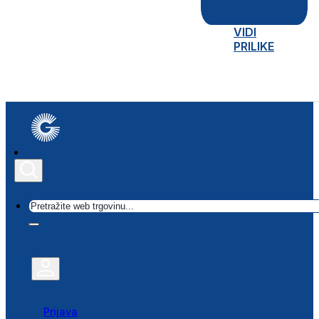
VIDI
PRILIKE
Traži
Prijava