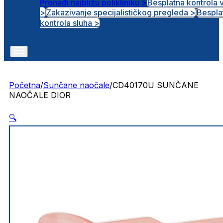
Pronađi najbližu polikliniku >
Besplatna kontrola 
>
Zakazivanje specijalističkog pregleda >
Bespla
Otvorena radna mjesta
kontrola sluha >
Početna
/
Sunčane naočale
/
CD40170U SUNČANE
NAOČALE DIOR
🔍