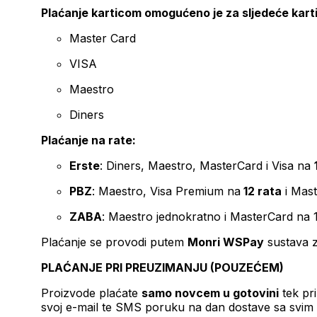
Plaćanje karticom omogućeno je za sljedeće kart
Master Card
VISA
Maestro
Diners
Plaćanje na rate:
Erste
: Diners, Maestro, MasterCard i Visa na
PBZ
: Maestro, Visa Premium na
12 rata
i Mas
ZABA
: Maestro jednokratno i MasterCard na 
Plaćanje se provodi putem
Monri WSPay
sustava z
PLAĆANJE PRI PREUZIMANJU (POUZEĆEM)
Proizvode plaćate
samo novcem u gotovini
tek pr
svoj e-mail te SMS poruku na dan dostave sa svim 