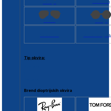
Kvadratan
Cat eye
Aviator
Okrugli
Svi oblici >
Virtualno ogled
Tip okvira:
Puni okvir
Clip-on
Poluokvir
Brend dioptrijskih okvira