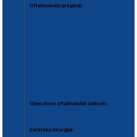
Oftalmološki pregledi:
Specijalistički oftalmološki pregled
Pregled za kontaktne leće
Pregled vidnog polja (OCT)
Dječja oftalmologija
Kontrola očnog tlaka
Drugo mišljenje oftalmologa
Retinološka ambulanta
Dijagnostika i liječenje upalnih očnih bolesti
Dijagnostika i liječenje glaukomske bolesti
Dijagnostika sive mrene ili katarakte
Operativni oftalmološki zahvati:
Ultrazvučna operacija mrene ili katarakta
Estetska kirurgija: