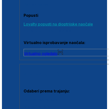
Poklon bonovi
Popusti
Loyalty popusti na dioptrijske naočale
Outlet dioptrijskih naočala
Virtualno isprobavanje naočala:
Virtualno ogledalo
KONTAKTNE LEĆE I OTOPINE
Odaberi prema trajanju:
Jednodnevne leće
Mjesečne leće