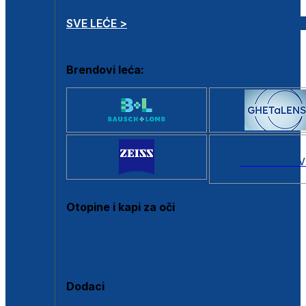
SVE LEĆE >
Brendovi leća:
SVI BRANDOV
Otopine i kapi za oči
Sve otopine za kontaktne leće
Sve kapi za oči
Dodaci