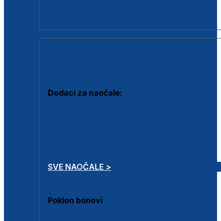
Dodaci za dioptrijske naočale
Poklon bonovi
DODACI
Dodaci za naočale:
Krpice za čišćenje
Kutijice za naočale
Sprejevi za čišćenje
Lančići za naočale
SVE NAOČALE >
Poklon bonovi
Poklon bonovi