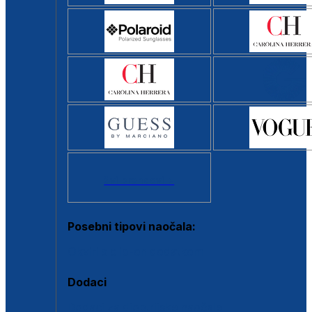
Svi brendovi >
Posebni tipovi naočala:
Okviri s clip-on dodatkom
Dodaci
Dodaci za dioptrijske naočale