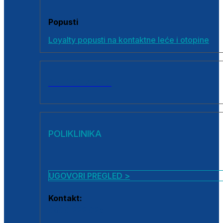
Popusti
Loyalty popusti na kontaktne leće i otopine
SVI PROIZVODI
POLIKLINIKA
UGOVORI PREGLED >
Kontakt:
0800 222 025