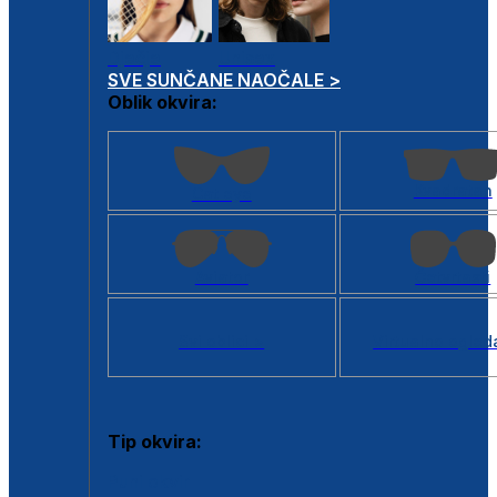
Dječje
Unisex
SVE SUNČANE NAOČALE >
Oblik okvira:
Kvadratan
Cat eye
Aviator
Četvrtasti
Svi oblici >
Virtualno ogled
Tip okvira:
Puni okvir