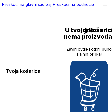
Preskoči na glavni sadržaj
Preskoči na podnožje
U tvojoj košarici još
nema proizvoda
Zaviri ovdje i otkrij puno
sjajnih prilika!
Tvoja košarica