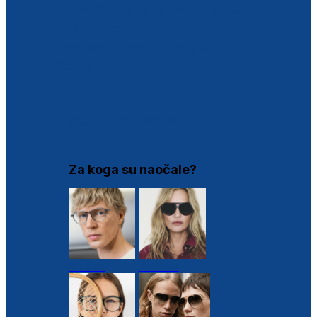
BESPLATNA KONTROLA SLUHA
Poslovnice
Proizvodi s loyalty popustima
Outlet
SUNČANE NAOČALE
Za koga su naočale?
Muške
Ženske