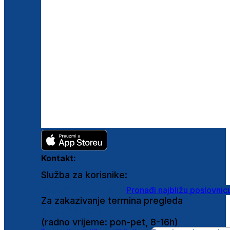
Kontakt:
Služba za korisnike:
shop@ghetaldus.hr
Pronađi najbližu poslovnic
Za zakazivanje termina pregleda
0800 222 025
(radno vrijeme: pon-pet, 8-16h)