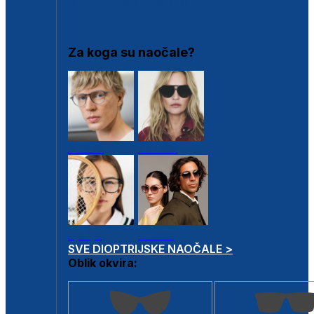
DIOPTRIJSKI OKVIRI
Za koga su naočale?
Muške
Ženske
Dječje
Unisex
SVE DIOPTRIJSKE NAOČALE >
Oblik okvira: