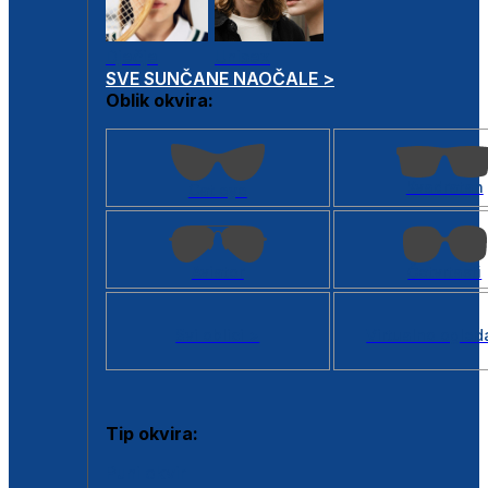
Dječje
Unisex
SVE SUNČANE NAOČALE >
Oblik okvira:
Kvadratan
Cat eye
Aviator
Četvrtasti
Svi oblici >
Virtualno ogled
Tip okvira:
Puni okvir