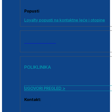
Popusti
Loyalty popusti na kontaktne leće i otopine
SVI PROIZVODI
POLIKLINIKA
UGOVORI PREGLED >
Kontakt:
0800 222 025