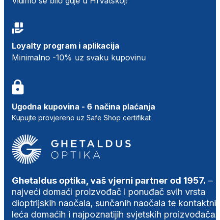
Vidimo se bilo gdje u Hrvatskoj!
Loyalty program i aplikacija
Minimalno -10% uz svaku kupovinu
Ugodna kupovina - 6 načina plaćanja
Kupujte provjereno uz Safe Shop certifikat
Ghetaldus optika, vaš vjerni partner od 1957.
–
najveći domaći proizvođač i ponuđač svih vrsta
dioptrijskih naočala, sunčanih naočala te kontaktni
leća domaćih i najpoznatijih svjetskih proizvođača.