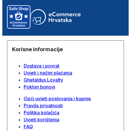
Korisne informacije
Dostava i povrat
Uvjeti i načini plaćanja
Ghetaldus Loyalty
Poklon bonovi
Opći uvjeti poslovanja i kupnje
Pravila privatnosti
Politika kolačića
Uvjeti korištenja
FAQ