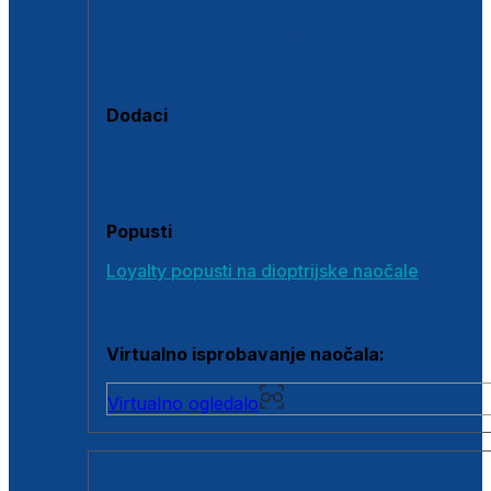
Polarizirane sunčane naočale
Fotokromatske sunčane naočale
Naočale s clip-on dodatkom
Dodaci
Dodaci za dioptrijske naočale
Poklon bonovi
Popusti
Loyalty popusti na dioptrijske naočale
Outlet dioptrijskih naočala
Virtualno isprobavanje naočala:
Virtualno ogledalo