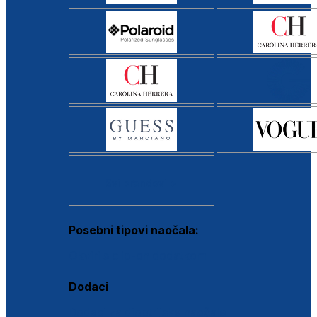
Svi brendovi >
Posebni tipovi naočala:
Okviri s clip-on dodatkom
Dodaci
Dodaci za dioptrijske naočale