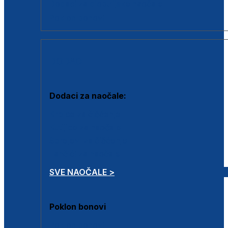
Dodaci za dioptrijske naočale
Poklon bonovi
DODACI
Dodaci za naočale:
Krpice za čišćenje
Kutijice za naočale
Sprejevi za čišćenje
Lančići za naočale
SVE NAOČALE >
Poklon bonovi
Poklon bonovi