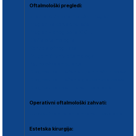
Oftalmološki pregledi:
Specijalistički oftalmološki pregled
Pregled za kontaktne leće
Pregled vidnog polja (OCT)
Dječja oftalmologija
Kontrola očnog tlaka
Drugo mišljenje oftalmologa
Retinološka ambulanta
Dijagnostika i liječenje upalnih očnih bolesti
Dijagnostika i liječenje glaukomske bolesti
Dijagnostika sive mrene ili katarakte
Operativni oftalmološki zahvati:
Ultrazvučna operacija mrene ili katarakta
Estetska kirurgija: