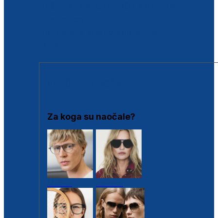
BESPLATNA KONTROLA SLUHA
Poslovnice
Proizvodi s loyalty popustima
Outlet
SUNČANE NAOČALE
Za koga su naočale?
Muške
Ženske