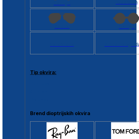
Kvadratan
Cat eye
Aviator
Okrugli
Svi oblici >
Virtualno ogled
Tip okvira:
Puni okvir
Clip-on
Poluokvir
Brend dioptrijskih okvira