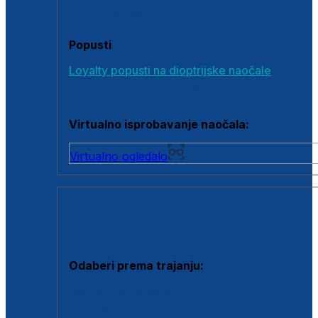
Poklon bonovi
Popusti
Loyalty popusti na dioptrijske naočale
Outlet dioptrijskih naočala
Virtualno isprobavanje naočala:
Virtualno ogledalo
KONTAKTNE LEĆE I OTOPINE
Odaberi prema trajanju:
Jednodnevne leće
Mjesečne leće