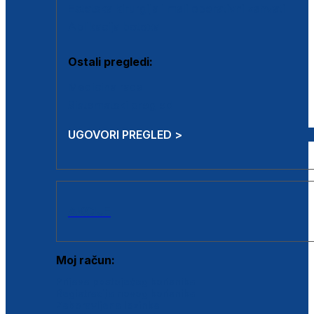
Estetska kirurgija i mali operativni zahvati
Aplikacija botoxa
Ostali pregledi:
Medicina rada
Sistematski pregled
UGOVORI PREGLED >
AKCIJE
Moj račun:
Prijava postojećeg korisnika
Registracija novog korisnika
Zaboravljena lozinka