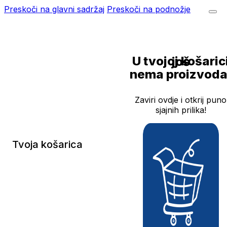
Preskoči na glavni sadržaj
Preskoči na podnožje
U tvojoj košarici još
nema proizvoda
Zaviri ovdje i otkrij puno
sjajnih prilika!
Tvoja košarica