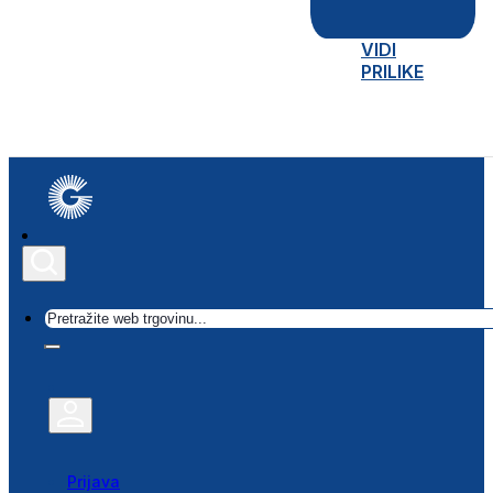
VIDI
PRILIKE
Traži
Prijava