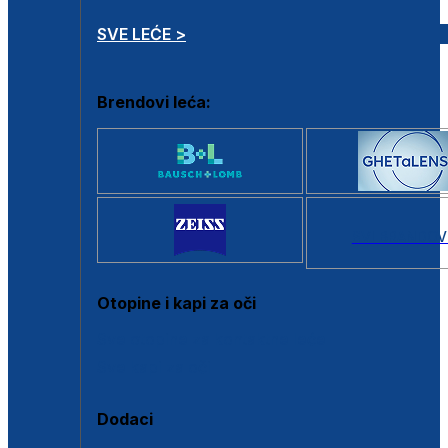
SVE LEĆE >
Brendovi leća:
SVI BRANDOV
Otopine i kapi za oči
Sve otopine za kontaktne leće
Sve kapi za oči
Dodaci