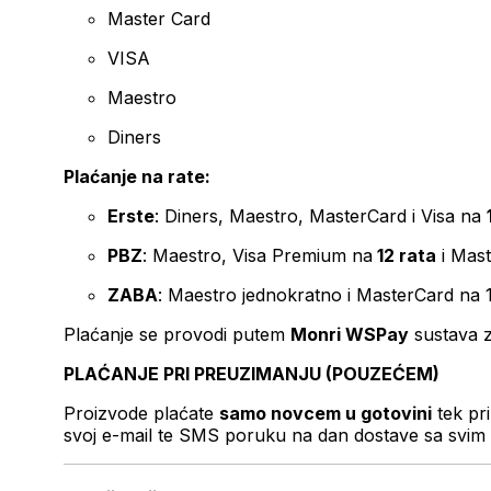
Master Card
VISA
Maestro
Diners
Plaćanje na rate:
Erste
: Diners, Maestro, MasterCard i Visa na
PBZ
: Maestro, Visa Premium na
12 rata
i Mas
ZABA
: Maestro jednokratno i MasterCard na 
Plaćanje se provodi putem
Monri WSPay
sustava z
PLAĆANJE PRI PREUZIMANJU (POUZEĆEM)
Proizvode plaćate
samo novcem u gotovini
tek pr
svoj e-mail te SMS poruku na dan dostave sa svim 