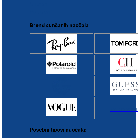
Clip-on
Poluokvir
Brend sunčanih naočala
Svi brendovi
Posebni tipovi naočala: