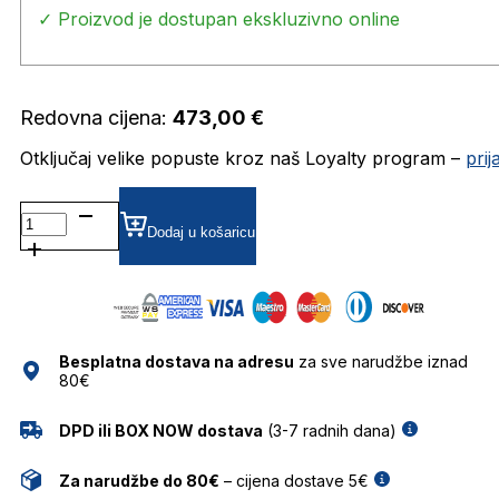
✓ Proizvod je dostupan ekskluzivno online
Redovna cijena:
473,00
€
Otključaj velike popuste kroz naš Loyalty program –
pri
CL40342I
84W
Dodaj u košaricu
5318
SUNČANE
NAOČALE
CELINE
količina
Besplatna dostava na adresu
za sve narudžbe iznad
80€
DPD ili BOX NOW dostava
(3-7 radnih dana)
Za narudžbe do 80€
– cijena dostave 5€