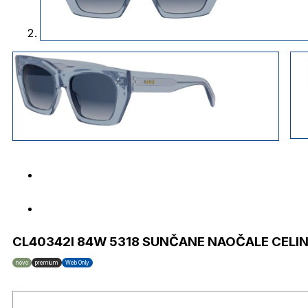
CL40342I 84W 5318 SUNČANE NAOČALE CELI
novo
premium
Web Only