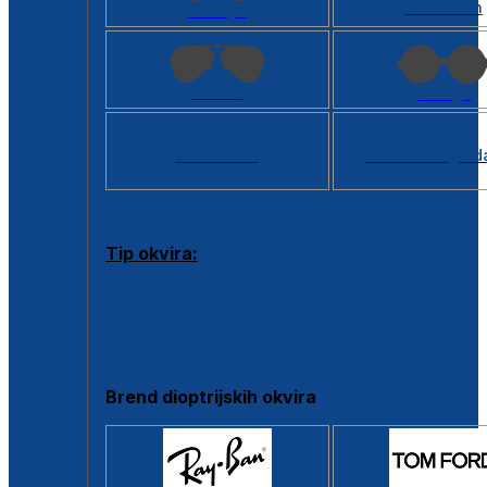
Kvadratan
Cat eye
Aviator
Okrugli
Svi oblici >
Virtualno ogled
Tip okvira:
Puni okvir
Clip-on
Poluokvir
Brend dioptrijskih okvira