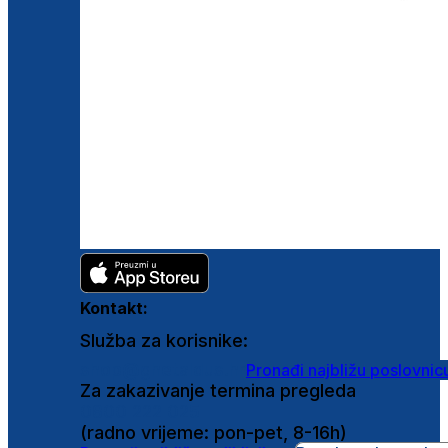
Kontakt:
Služba za korisnike:
shop@ghetaldus.hr
Pronađi najbližu poslovnic
Za zakazivanje termina pregleda
0800 222 025
(radno vrijeme: pon-pet, 8-16h)