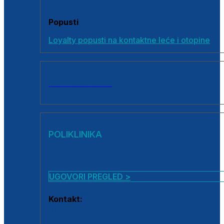
Popusti
Loyalty popusti na kontaktne leće i otopine
SVI PROIZVODI
POLIKLINIKA
UGOVORI PREGLED >
Kontakt:
0800 222 025