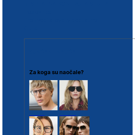
BESPLATNA KONTROLA SLUHA
Poslovnice
Proizvodi s loyalty popustima
Outlet
SUNČANE NAOČALE
Za koga su naočale?
Muške
Ženske