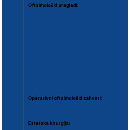
Oftalmološki pregledi:
Specijalistički oftalmološki pregled
Pregled za kontaktne leće
Pregled vidnog polja (OCT)
Dječja oftalmologija
Kontrola očnog tlaka
Drugo mišljenje oftalmologa
Retinološka ambulanta
Dijagnostika i liječenje upalnih očnih bolesti
Dijagnostika i liječenje glaukomske bolesti
Dijagnostika sive mrene ili katarakte
Operativni oftalmološki zahvati:
Ultrazvučna operacija mrene ili katarakta
Estetska kirurgija: