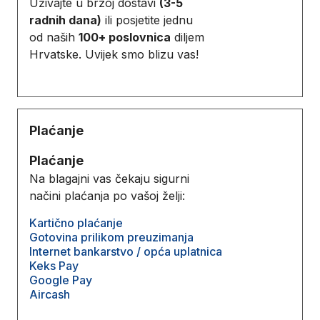
Uživajte u brzoj dostavi
(3-5
radnih dana)
ili posjetite jednu
od naših
100+ poslovnica
diljem
Hrvatske. Uvijek smo blizu vas!
Plaćanje
Plaćanje
Na blagajni vas čekaju sigurni
načini plaćanja po vašoj želji:
Kartično plaćanje
Gotovina prilikom preuzimanja
Internet bankarstvo / opća uplatnica
Keks Pay
Google Pay
Aircash