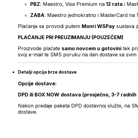
PBZ
: Maestro, Visa Premium na
12 rata
i Mas
ZABA
: Maestro jednokratno i MasterCard na 
Plaćanje se provodi putem
Monri WSPay
sustava z
PLAĆANJE PRI PREUZIMANJU (POUZEĆEM)
Proizvode plaćate
samo novcem u gotovini
tek pr
svoj e-mail te SMS poruku na dan dostave sa svim 
Detalji opcija brze dostave
Opcije dostave:
DPD ili BOX NOW dostava (prosječno, 3-7 radnih
Nakon predaje paketa DPD dostavnoj službi, na SMS 
dostave.