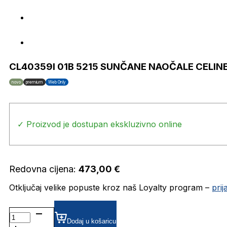
CL40359I 01B 5215 SUNČANE NAOČALE CELIN
novo
premium
Web Only
✓ Proizvod je dostupan ekskluzivno online
Redovna cijena:
473,00
€
Otključaj velike popuste kroz naš Loyalty program –
pri
CL40359I
01B
Dodaj u košaricu