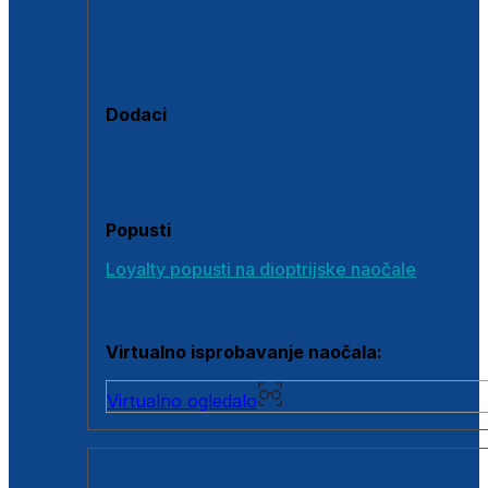
Polarizirane sunčane naočale
Fotokromatske sunčane naočale
Naočale s clip-on dodatkom
Dodaci
Dodaci za dioptrijske naočale
Poklon bonovi
Popusti
Loyalty popusti na dioptrijske naočale
Outlet dioptrijskih naočala
Virtualno isprobavanje naočala:
Virtualno ogledalo