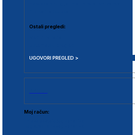
Estetska kirurgija i mali operativni zahvati
Aplikacija botoxa
Ostali pregledi:
Medicina rada
Sistematski pregled
UGOVORI PREGLED >
AKCIJE
Moj račun:
Prijava postojećeg korisnika
Registracija novog korisnika
Zaboravljena lozinka