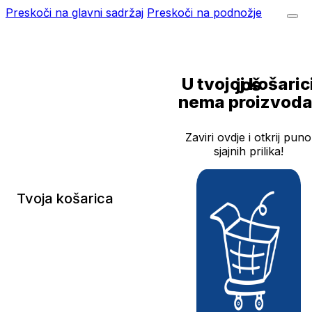
Preskoči na glavni sadržaj
Preskoči na podnožje
U tvojoj košarici još
nema proizvoda
Zaviri ovdje i otkrij puno
sjajnih prilika!
Tvoja košarica