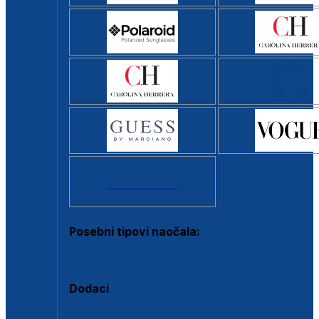
Svi brendovi >
Posebni tipovi naočala:
Okviri s clip-on dodatkom
Dodaci
Dodaci za dioptrijske naočale