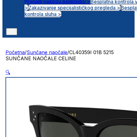
Pronađi najbližu polikliniku >
Besplatna kontrola 
>
Zakazivanje specijalističkog pregleda >
Bespla
Otvorena radna mjesta
kontrola sluha >
Početna
/
Sunčane naočale
/
CL40359I 01B 5215
SUNČANE NAOČALE CELINE
🔍