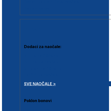
Dodaci za dioptrijske naočale
Poklon bonovi
DODACI
Dodaci za naočale:
Krpice za čišćenje
Kutijice za naočale
Sprejevi za čišćenje
Lančići za naočale
SVE NAOČALE >
Poklon bonovi
Poklon bonovi