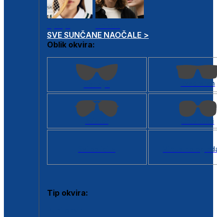
Dječje
Unisex
SVE SUNČANE NAOČALE >
Oblik okvira:
Kvadratan
Cat eye
Aviator
Četvrtasti
Svi oblici >
Virtualno ogled
Tip okvira:
Puni okvir