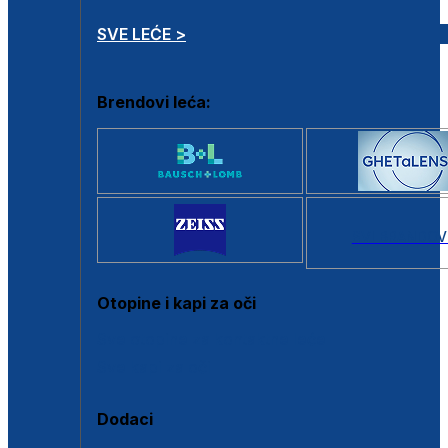
SVE LEĆE >
Brendovi leća:
SVI BRANDOV
Otopine i kapi za oči
Sve otopine za kontaktne leće
Sve kapi za oči
Dodaci