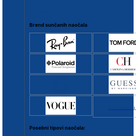
Clip-on
Poluokvir
Brend sunčanih naočala
Svi brendovi
Posebni tipovi naočala: