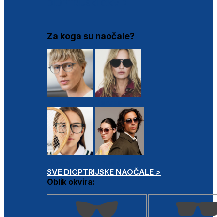
DIOPTRIJSKI OKVIRI
Za koga su naočale?
Muške
Ženske
Dječje
Unisex
SVE DIOPTRIJSKE NAOČALE >
Oblik okvira: