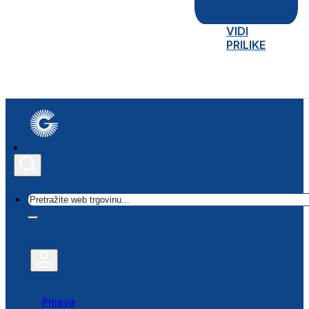
VIDI
PRILIKE
Traži
Prijava