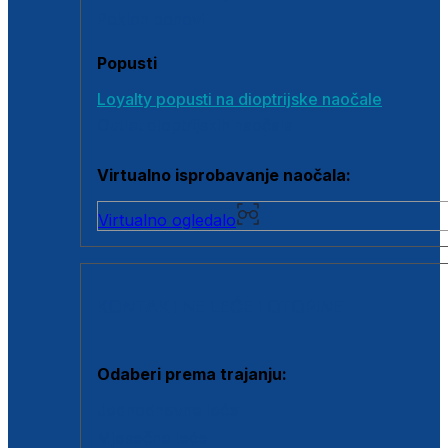
Poklon bonovi
Popusti
Loyalty popusti na dioptrijske naočale
Outlet dioptrijskih naočala
Virtualno isprobavanje naočala:
Virtualno ogledalo
KONTAKTNE LEĆE I OTOPINE
Odaberi prema trajanju:
Jednodnevne leće
Mjesečne leće