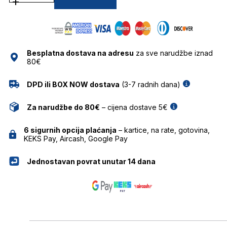
5215
SUNČANE
NAOČALE
CELINE
količina
Besplatna dostava na adresu
za sve narudžbe iznad
80€
DPD ili BOX NOW dostava
(3-7 radnih dana)
Za narudžbe do 80€
– cijena dostave 5€
6 sigurnih opcija plaćanja
– kartice, na rate, gotovina,
KEKS Pay, Aircash, Google Pay
Jednostavan povrat unutar 14 dana