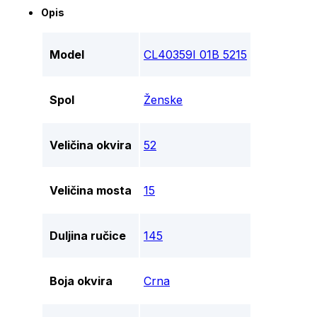
Opis
Model
CL40359I 01B 5215
Spol
Ženske
Veličina okvira
52
Veličina mosta
15
Duljina ručice
145
Boja okvira
Crna