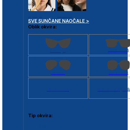
Dječje
Unisex
SVE SUNČANE NAOČALE >
Oblik okvira:
Kvadratan
Cat eye
Aviator
Četvrtasti
Svi oblici >
Virtualno ogled
Tip okvira:
Puni okvir