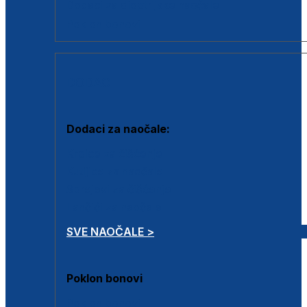
Dodaci za dioptrijske naočale
Poklon bonovi
DODACI
Dodaci za naočale:
Krpice za čišćenje
Kutijice za naočale
Sprejevi za čišćenje
Lančići za naočale
SVE NAOČALE >
Poklon bonovi
Poklon bonovi