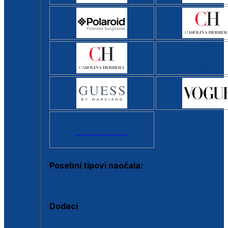
Svi brendovi >
Posebni tipovi naočala:
Okviri s clip-on dodatkom
Dodaci
Dodaci za dioptrijske naočale