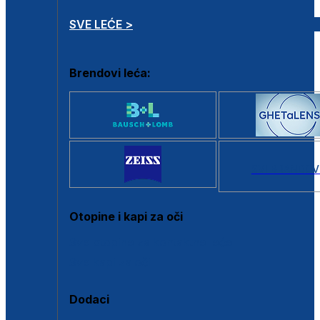
SVE LEĆE >
Brendovi leća:
SVI BRANDOV
Otopine i kapi za oči
Sve otopine za kontaktne leće
Sve kapi za oči
Dodaci