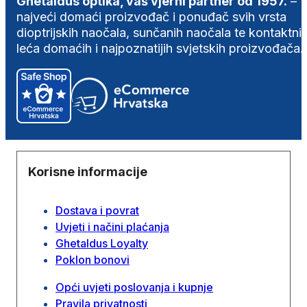
Ghetaldus optika, vaš vjerni partner od 1957.
–
najveći domaći proizvođač i ponuđač svih vrsta
dioptrijskih naočala, sunčanih naočala te kontaktni
leća domaćih i najpoznatijih svjetskih proizvođača.
Korisne informacije
Dostava i povrat
Uvjeti i načini plaćanja
Ghetaldus Loyalty
Poklon bonovi
Opći uvjeti poslovanja i kupnje
Pravila privatnosti