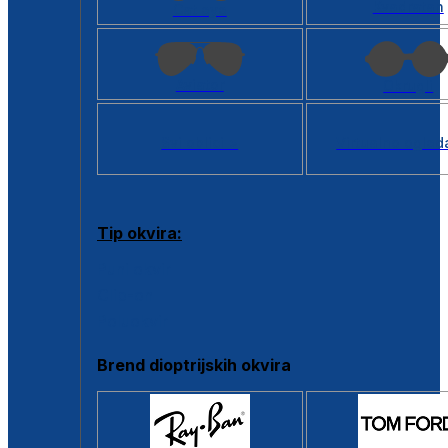
Kvadratan
Cat eye
Aviator
Okrugli
Svi oblici >
Virtualno ogled
Tip okvira:
Puni okvir
Clip-on
Poluokvir
Brend dioptrijskih okvira