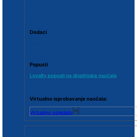
Polarizirane sunčane naočale
Fotokromatske sunčane naočale
Naočale s clip-on dodatkom
Dodaci
Dodaci za dioptrijske naočale
Poklon bonovi
Popusti
Loyalty popusti na dioptrijske naočale
Outlet dioptrijskih naočala
Virtualno isprobavanje naočala:
Virtualno ogledalo