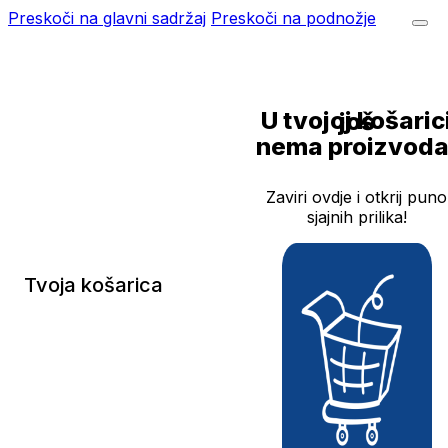
Preskoči na glavni sadržaj
Preskoči na podnožje
U tvojoj košarici još
nema proizvoda
Zaviri ovdje i otkrij puno
sjajnih prilika!
Tvoja košarica