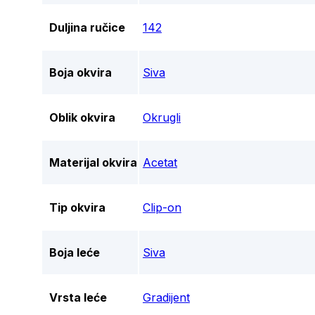
Duljina ručice
142
Boja okvira
Siva
Oblik okvira
Okrugli
Materijal okvira
Acetat
Tip okvira
Clip-on
Boja leće
Siva
Vrsta leće
Gradijent