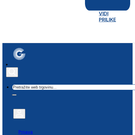
VIDI
PRILIKE
Traži
Prijava