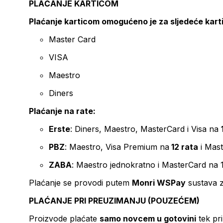
PLAĆANJE KARTICOM
Plaćanje karticom omogućeno je za sljedeće kart
Master Card
VISA
Maestro
Diners
Plaćanje na rate:
Erste
: Diners, Maestro, MasterCard i Visa na
PBZ
: Maestro, Visa Premium na
12 rata
i Mas
ZABA
: Maestro jednokratno i MasterCard na 
Plaćanje se provodi putem
Monri WSPay
sustava z
PLAĆANJE PRI PREUZIMANJU (POUZEĆEM)
Proizvode plaćate
samo novcem u gotovini
tek pr