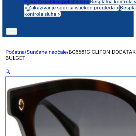
Pronađi najbližu polikliniku >
Besplatna kontrola 
>
Zakazivanje specijalističkog pregleda >
Bespla
Otvorena radna mjesta
kontrola sluha >
Početna
/
Sunčane naočale
/
BG6561G CLIPON DODATAK
BULGET
🔍