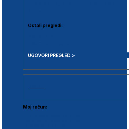
Estetska kirurgija i mali operativni zahvati
Aplikacija botoxa
Ostali pregledi:
Medicina rada
Sistematski pregled
UGOVORI PREGLED >
AKCIJE
Moj račun:
Prijava postojećeg korisnika
Registracija novog korisnika
Zaboravljena lozinka