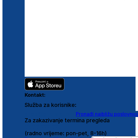
Kontakt:
Služba za korisnike:
shop@ghetaldus.hr
Pronađi najbližu poslovnic
Za zakazivanje termina pregleda
0800 222 025
(radno vrijeme: pon-pet, 8-16h)