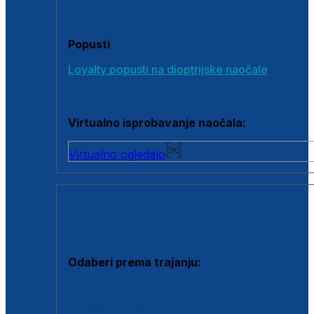
Poklon bonovi
Popusti
Loyalty popusti na dioptrijske naočale
Outlet dioptrijskih naočala
Virtualno isprobavanje naočala:
Virtualno ogledalo
KONTAKTNE LEĆE I OTOPINE
Odaberi prema trajanju:
Jednodnevne leće
Mjesečne leće