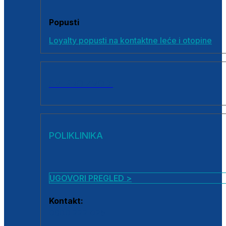
Popusti
Loyalty popusti na kontaktne leće i otopine
SVI PROIZVODI
POLIKLINIKA
UGOVORI PREGLED >
Kontakt:
0800 222 025