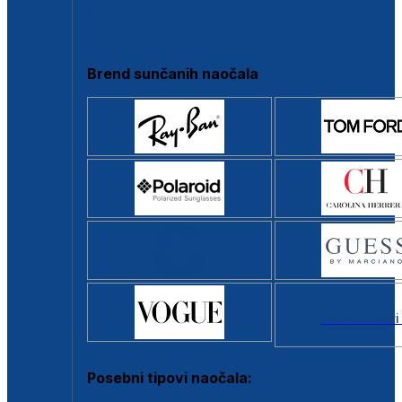
Clip-on
Poluokvir
Brend sunčanih naočala
Svi brendovi
Posebni tipovi naočala: