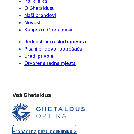
Poliklinika
O Ghetaldusu
Naši brendovi
Novosti
Karijera u Ghetaldusu
Jednostrani raskid ugovora
Pisani prigovor potrošaća
Uredi privole
Otvorena radna mjesta
Vaš Ghetaldus
Pronađi najbližu polikliniku >