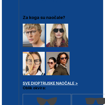
DIOPTRIJSKI OKVIRI
Za koga su naočale?
Muške
Ženske
Dječje
Unisex
SVE DIOPTRIJSKE NAOČALE >
Oblik okvira: