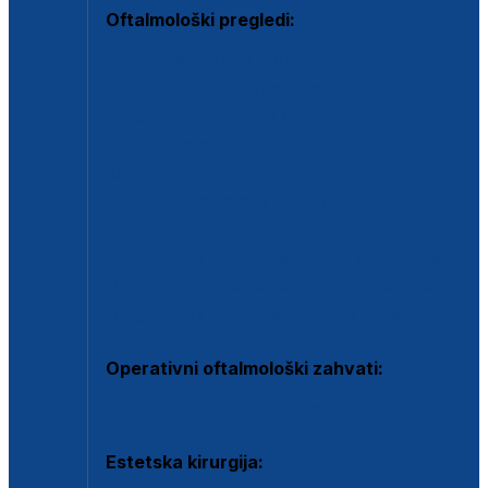
Oftalmološki pregledi:
Specijalistički oftalmološki pregled
Pregled za kontaktne leće
Pregled vidnog polja (OCT)
Dječja oftalmologija
Kontrola očnog tlaka
Drugo mišljenje oftalmologa
Retinološka ambulanta
Dijagnostika i liječenje upalnih očnih bolesti
Dijagnostika i liječenje glaukomske bolesti
Dijagnostika sive mrene ili katarakte
Operativni oftalmološki zahvati:
Ultrazvučna operacija mrene ili katarakta
Estetska kirurgija: