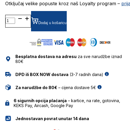
Otključaj velike popuste kroz naš Loyalty program –
pri
BG6561G
CLIPON
Dodaj u košaricu
DODATAK
BULGET
količina
Besplatna dostava na adresu
za sve narudžbe iznad
80€
DPD ili BOX NOW dostava
(3-7 radnih dana)
Za narudžbe do 80€
– cijena dostave 5€
6 sigurnih opcija plaćanja
– kartice, na rate, gotovina,
KEKS Pay, Aircash, Google Pay
Jednostavan povrat unutar 14 dana