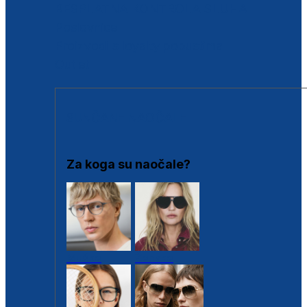
BESPLATNA KONTROLA SLUHA
Poslovnice
Proizvodi s loyalty popustima
Outlet
SUNČANE NAOČALE
Za koga su naočale?
Muške
Ženske