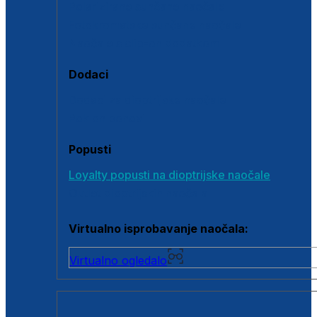
Polarizirane sunčane naočale
Fotokromatske sunčane naočale
Naočale s clip-on dodatkom
Dodaci
Dodaci za dioptrijske naočale
Poklon bonovi
Popusti
Loyalty popusti na dioptrijske naočale
Outlet dioptrijskih naočala
Virtualno isprobavanje naočala:
Virtualno ogledalo