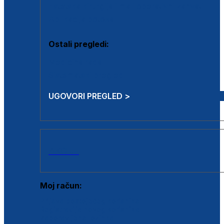
Estetska kirurgija i mali operativni zahvati
Aplikacija botoxa
Ostali pregledi:
Medicina rada
Sistematski pregled
UGOVORI PREGLED >
AKCIJE
Moj račun:
Prijava postojećeg korisnika
Registracija novog korisnika
Zaboravljena lozinka