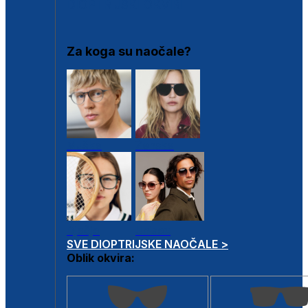
DIOPTRIJSKI OKVIRI
Za koga su naočale?
Muške
Ženske
Dječje
Unisex
SVE DIOPTRIJSKE NAOČALE >
Oblik okvira: