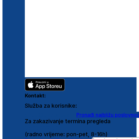
Kontakt:
Služba za korisnike:
shop@ghetaldus.hr
Pronađi najbližu poslovnic
Za zakazivanje termina pregleda
0800 222 025
(radno vrijeme: pon-pet, 8-16h)