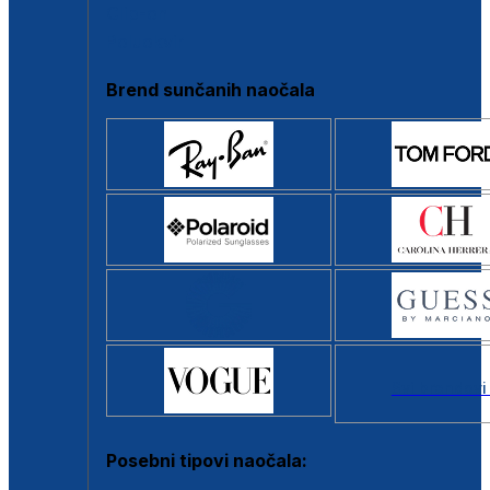
Clip-on
Poluokvir
Brend sunčanih naočala
Svi brendovi
Posebni tipovi naočala: