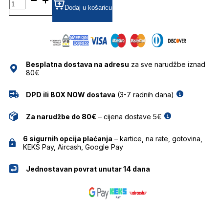
GRADIJENT SUNČANE
Dodaj u košaricu
NAOČALE
CAROLINA
LEMKE
količina
Besplatna dostava na adresu
za sve narudžbe iznad
80€
DPD ili BOX NOW dostava
(3-7 radnih dana)
Za narudžbe do 80€
– cijena dostave 5€
6 sigurnih opcija plaćanja
– kartice, na rate, gotovina,
KEKS Pay, Aircash, Google Pay
Jednostavan povrat unutar 14 dana