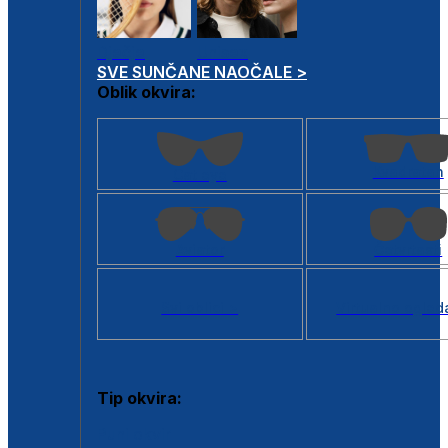
Dječje
Unisex
SVE SUNČANE NAOČALE >
Oblik okvira:
Kvadratan
Cat eye
Aviator
Četvrtasti
Svi oblici >
Virtualno ogled
Tip okvira:
Puni okvir