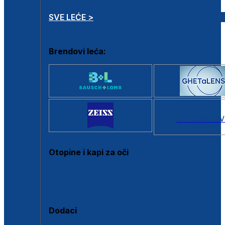
SVE LEĆE >
Brendovi leća:
SVI BRANDOV
Otopine i kapi za oči
Sve otopine za kontaktne leće
Sve kapi za oči
Dodaci