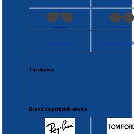
Kvadratan
Cat eye
Aviator
Okrugli
Svi oblici >
Virtualno ogled
Tip okvira:
Puni okvir
Clip-on
Poluokvir
Brend dioptrijskih okvira