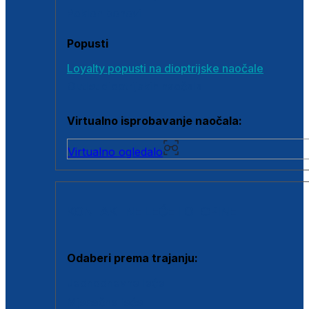
Poklon bonovi
Popusti
Loyalty popusti na dioptrijske naočale
Outlet dioptrijskih naočala
Virtualno isprobavanje naočala:
Virtualno ogledalo
KONTAKTNE LEĆE I OTOPINE
Odaberi prema trajanju:
Jednodnevne leće
Mjesečne leće