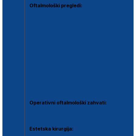
Oftalmološki pregledi:
Specijalistički oftalmološki pregled
Pregled za kontaktne leće
Pregled vidnog polja (OCT)
Dječja oftalmologija
Kontrola očnog tlaka
Drugo mišljenje oftalmologa
Retinološka ambulanta
Dijagnostika i liječenje upalnih očnih bolesti
Dijagnostika i liječenje glaukomske bolesti
Dijagnostika sive mrene ili katarakte
Operativni oftalmološki zahvati:
Ultrazvučna operacija mrene ili katarakta
Estetska kirurgija: