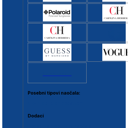
Svi brendovi >
Posebni tipovi naočala:
Okviri s clip-on dodatkom
Dodaci
Dodaci za dioptrijske naočale