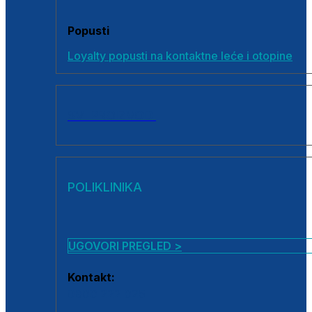
Popusti
Loyalty popusti na kontaktne leće i otopine
SVI PROIZVODI
POLIKLINIKA
UGOVORI PREGLED >
Kontakt:
0800 222 025