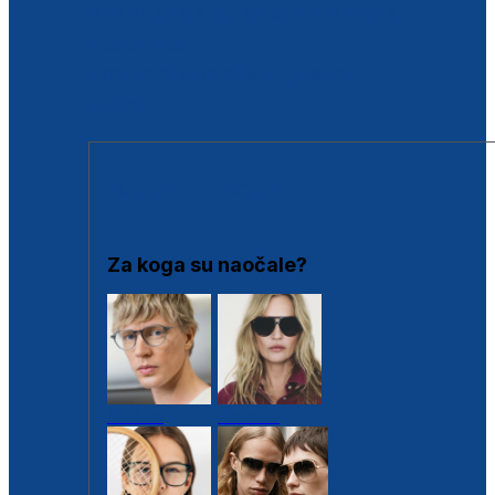
BESPLATNA KONTROLA SLUHA
Poslovnice
Proizvodi s loyalty popustima
Outlet
SUNČANE NAOČALE
Za koga su naočale?
Muške
Ženske