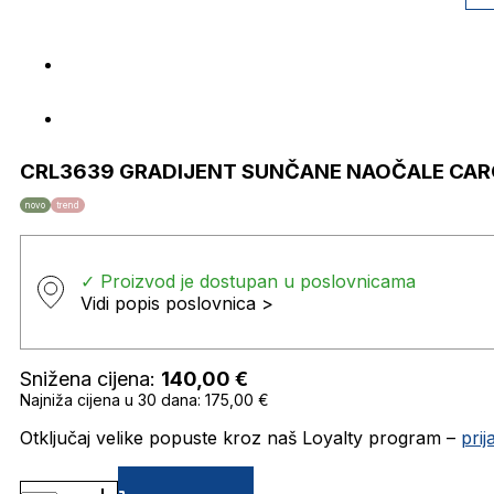
CRL3639 GRADIJENT SUNČANE NAOČALE CAR
novo
trend
✓ Proizvod je dostupan u poslovnicama
Vidi popis poslovnica >
Snižena cijena:
140,00
€
Najniža cijena u 30 dana: 175,00 €
Otključaj velike popuste kroz naš Loyalty program –
pri
CRL3639