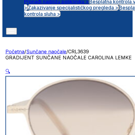
Pronađi najbližu polikliniku >
Besplatna kontrola 
>
Zakazivanje specijalističkog pregleda >
Bespla
Otvorena radna mjesta
kontrola sluha >
Početna
/
Sunčane naočale
/
CRL3639
GRADIJENT SUNČANE NAOČALE CAROLINA LEMKE
🔍