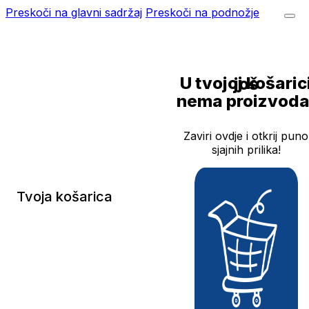
Preskoči na glavni sadržaj
Preskoči na podnožje
U tvojoj košarici još
nema proizvoda
Zaviri ovdje i otkrij puno
sjajnih prilika!
Tvoja košarica