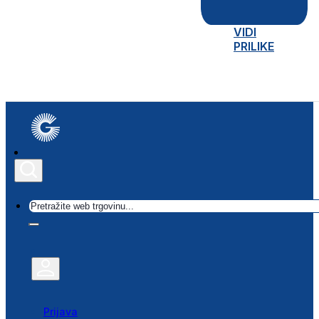
VIDI
PRILIKE
Traži
Prijava