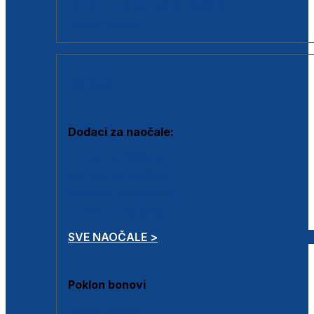
Dodaci za dioptrijske naočale
Poklon bonovi
DODACI
Dodaci za naočale:
Krpice za čišćenje
Kutijice za naočale
Sprejevi za čišćenje
Lančići za naočale
SVE NAOČALE >
Poklon bonovi
Poklon bonovi