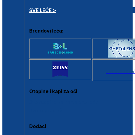
SVE LEĆE >
Brendovi leća:
SVI BRANDOV
Otopine i kapi za oči
Sve otopine za kontaktne leće
Sve kapi za oči
Dodaci