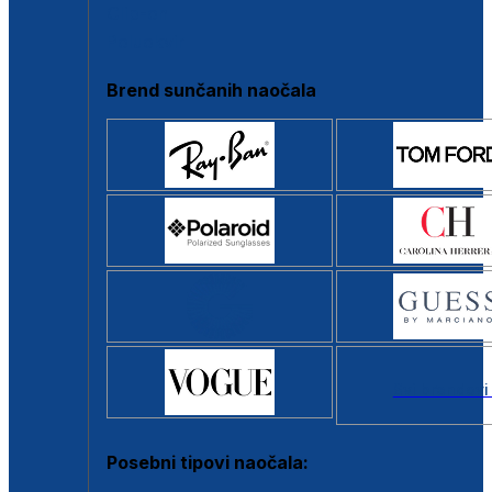
Clip-on
Poluokvir
Brend sunčanih naočala
Svi brendovi
Posebni tipovi naočala: