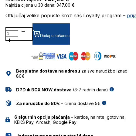
Najniža cijena u 30 dana: 347,00 €
Otključaj velike popuste kroz naš Loyalty program –
pri
DAPS113-
01 SUNČANE
Dodaj u košaricu
NAOČALE
DAVIDOFF
količina
Besplatna dostava na adresu
za sve narudžbe iznad
80€
DPD ili BOX NOW dostava
(3-7 radnih dana)
Za narudžbe do 80€
– cijena dostave 5€
6 sigurnih opcija plaćanja
– kartice, na rate, gotovina,
KEKS Pay, Aircash, Google Pay
Jednostavan povrat unutar 14 dana