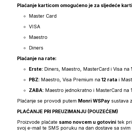
Plaćanje karticom omogućeno je za sljedeće kart
Master Card
VISA
Maestro
Diners
Plaćanje na rate:
Erste
: Diners, Maestro, MasterCard i Visa na
PBZ
: Maestro, Visa Premium na
12 rata
i Mas
ZABA
: Maestro jednokratno i MasterCard na 
Plaćanje se provodi putem
Monri WSPay
sustava z
PLAĆANJE PRI PREUZIMANJU (POUZEĆEM)
Proizvode plaćate
samo novcem u gotovini
tek pr
svoj e-mail te SMS poruku na dan dostave sa svim 