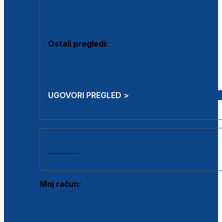
Estetska kirurgija i mali operativni zahvati
Aplikacija botoxa
Ostali pregledi:
Medicina rada
Sistematski pregled
UGOVORI PREGLED >
AKCIJE
Moj račun:
Prijava postojećeg korisnika
Registracija novog korisnika
Zaboravljena lozinka