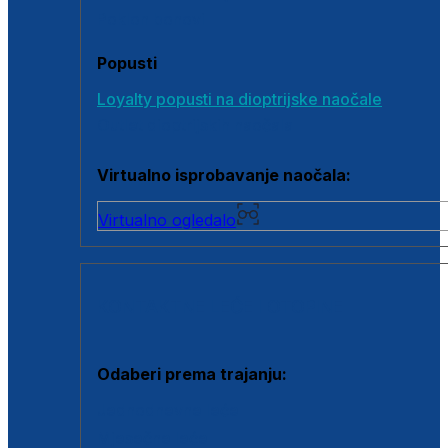
Poklon bonovi
Popusti
Loyalty popusti na dioptrijske naočale
Outlet dioptrijskih naočala
Virtualno isprobavanje naočala:
Virtualno ogledalo
KONTAKTNE LEĆE I OTOPINE
Odaberi prema trajanju:
Jednodnevne leće
Mjesečne leće