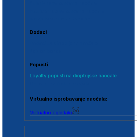
Polarizirane sunčane naočale
Fotokromatske sunčane naočale
Naočale s clip-on dodatkom
Dodaci
Dodaci za dioptrijske naočale
Poklon bonovi
Popusti
Loyalty popusti na dioptrijske naočale
Outlet dioptrijskih naočala
Virtualno isprobavanje naočala:
Virtualno ogledalo