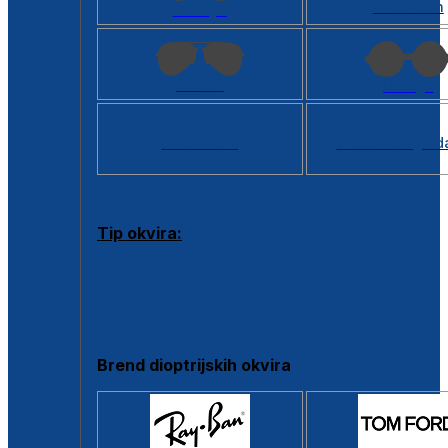
Kvadratan
Cat eye
Aviator
Okrugli
Svi oblici >
Virtualno ogled
Tip okvira:
Puni okvir
Clip-on
Poluokvir
Brend dioptrijskih okvira