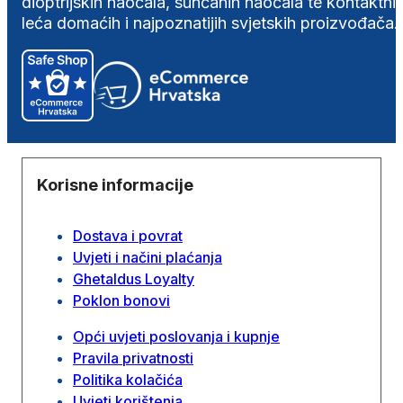
dioptrijskih naočala, sunčanih naočala te kontaktni
leća domaćih i najpoznatijih svjetskih proizvođača.
Korisne informacije
Dostava i povrat
Uvjeti i načini plaćanja
Ghetaldus Loyalty
Poklon bonovi
Opći uvjeti poslovanja i kupnje
Pravila privatnosti
Politika kolačića
Uvjeti korištenja