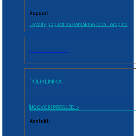
Popusti
Loyalty popusti na kontaktne leće i otopine
SVI PROIZVODI
POLIKLINIKA
UGOVORI PREGLED >
Kontakt:
0800 222 025