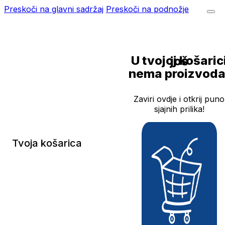
Preskoči na glavni sadržaj
Preskoči na podnožje
U tvojoj košarici još
nema proizvoda
Zaviri ovdje i otkrij puno
sjajnih prilika!
Tvoja košarica