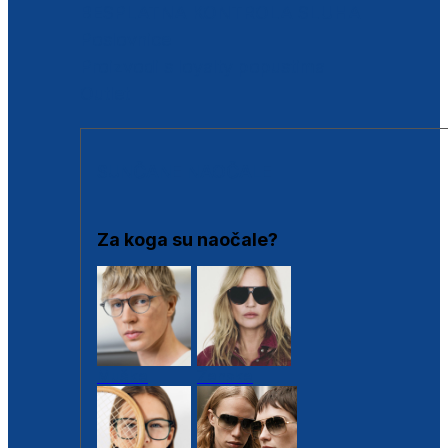
BESPLATNA KONTROLA SLUHA
Poslovnice
Proizvodi s loyalty popustima
Outlet
SUNČANE NAOČALE
Za koga su naočale?
Muške
Ženske