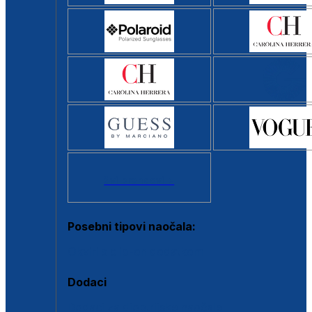
Svi brendovi >
Posebni tipovi naočala:
Okviri s clip-on dodatkom
Dodaci
Dodaci za dioptrijske naočale