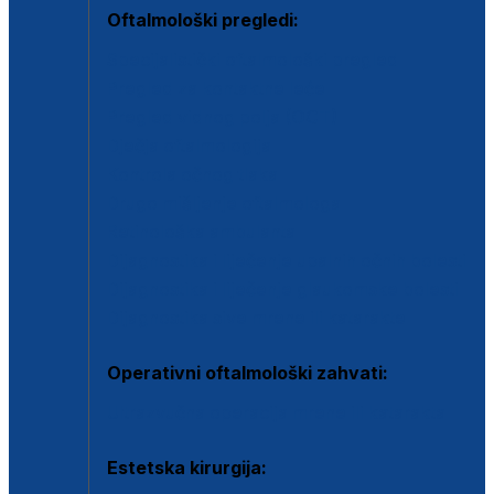
Oftalmološki pregledi:
Specijalistički oftalmološki pregled
Pregled za kontaktne leće
Pregled vidnog polja (OCT)
Dječja oftalmologija
Kontrola očnog tlaka
Drugo mišljenje oftalmologa
Retinološka ambulanta
Dijagnostika i liječenje upalnih očnih bolesti
Dijagnostika i liječenje glaukomske bolesti
Dijagnostika sive mrene ili katarakte
Operativni oftalmološki zahvati:
Ultrazvučna operacija mrene ili katarakta
Estetska kirurgija: