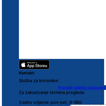
Kontakt:
Služba za korisnike:
shop@ghetaldus.hr
Pronađi najbližu poslovnic
Za zakazivanje termina pregleda
0800 222 025
(radno vrijeme: pon-pet, 8-16h)