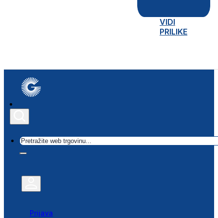
VIDI
PRILIKE
Traži
Prijava