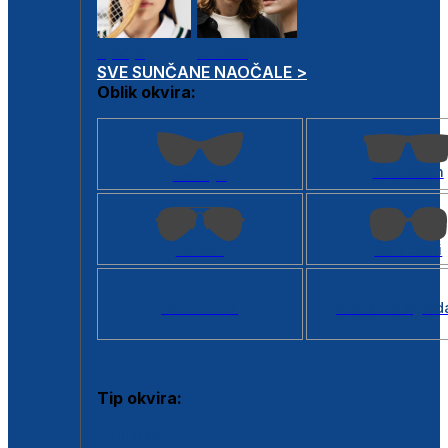
Dječje
Unisex
SVE SUNČANE NAOČALE >
Oblik okvira:
Kvadratan
Cat eye
Aviator
Četvrtasti
Svi oblici >
Virtualno ogled
Tip okvira:
Puni okvir