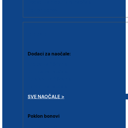
Dodaci za dioptrijske naočale
Poklon bonovi
DODACI
Dodaci za naočale:
Krpice za čišćenje
Kutijice za naočale
Sprejevi za čišćenje
Lančići za naočale
SVE NAOČALE >
Poklon bonovi
Poklon bonovi