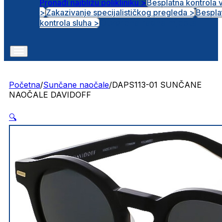
Pronađi najbližu polikliniku >
Besplatna kontrola 
>
Zakazivanje specijalističkog pregleda >
Bespla
Otvorena radna mjesta
kontrola sluha >
Početna
/
Sunčane naočale
/
DAPS113-01 SUNČANE
NAOČALE DAVIDOFF
🔍