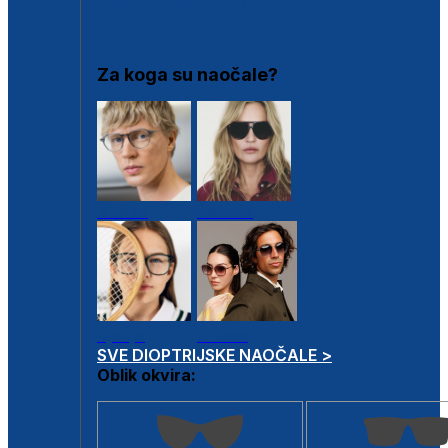
DIOPTRIJSKI OKVIRI
Za koga su naočale?
Muške
Ženske
Dječje
Unisex
SVE DIOPTRIJSKE NAOČALE >
Oblik okvira: