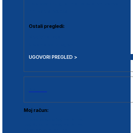
Estetska kirurgija i mali operativni zahvati
Aplikacija botoxa
Ostali pregledi:
Medicina rada
Sistematski pregled
UGOVORI PREGLED >
AKCIJE
Moj račun:
Prijava postojećeg korisnika
Registracija novog korisnika
Zaboravljena lozinka