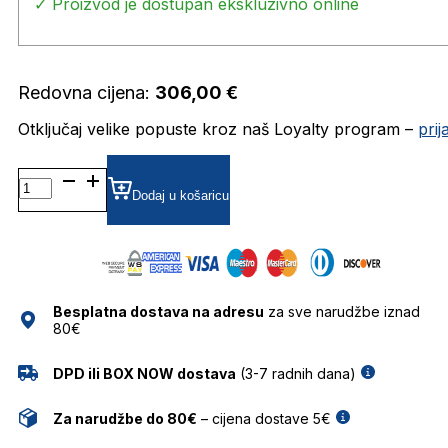
✓ Proizvod je dostupan ekskluzivno online
Redovna cijena:
306,00
€
Otključaj velike popuste kroz naš Loyalty program –
pri
DB
1062/S
Dodaj u košaricu
86
52IR
SUNCE
DAVID
BECKHAM
Besplatna dostava na adresu
za sve narudžbe iznad
količina
80€
DPD ili BOX NOW dostava
(3-7 radnih dana)
Za narudžbe do 80€
– cijena dostave 5€