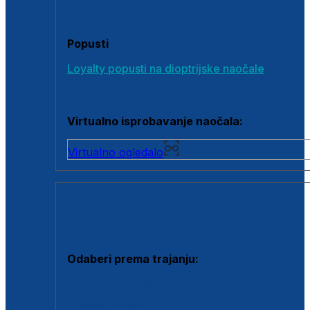
Poklon bonovi
Popusti
Loyalty popusti na dioptrijske naočale
Outlet dioptrijskih naočala
Virtualno isprobavanje naočala:
Virtualno ogledalo
KONTAKTNE LEĆE I OTOPINE
Odaberi prema trajanju:
Jednodnevne leće
Mjesečne leće