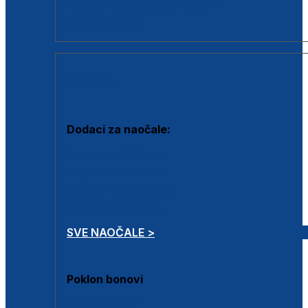
Dodaci za dioptrijske naočale
Poklon bonovi
DODACI
Dodaci za naočale:
Krpice za čišćenje
Kutijice za naočale
Sprejevi za čišćenje
Lančići za naočale
SVE NAOČALE >
Poklon bonovi
Poklon bonovi