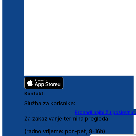
Kontakt:
Služba za korisnike:
shop@ghetaldus.hr
Pronađi najbližu poslovnic
Za zakazivanje termina pregleda
0800 222 025
(radno vrijeme: pon-pet, 8-16h)