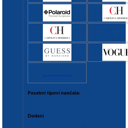
Svi brendovi >
Posebni tipovi naočala:
Okviri s clip-on dodatkom
Dodaci
Dodaci za dioptrijske naočale