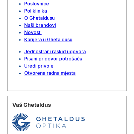
Poslovnice
Poliklinika
O Ghetaldusu
Naši brendovi
Novosti
Karijera u Ghetaldusu
Jednostrani raskid ugovora
Pisani prigovor potrošaća
Uredi privole
Otvorena radna mjesta
Vaš Ghetaldus