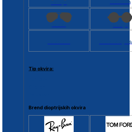
Kvadratan
Cat eye
Aviator
Okrugli
Svi oblici >
Virtualno ogled
Tip okvira:
Puni okvir
Clip-on
Poluokvir
Brend dioptrijskih okvira