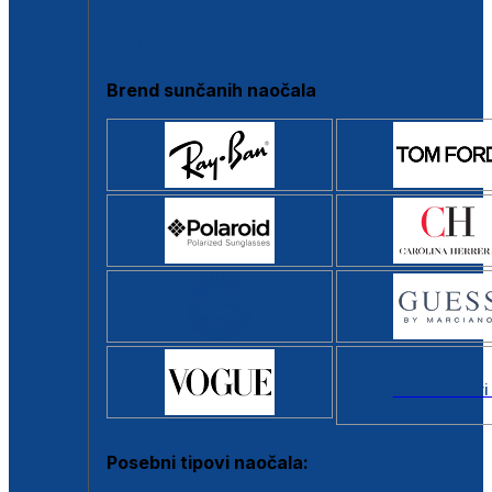
Clip-on
Poluokvir
Brend sunčanih naočala
Svi brendovi
Posebni tipovi naočala: