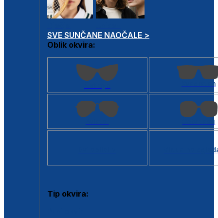
Dječje
Unisex
SVE SUNČANE NAOČALE >
Oblik okvira:
Kvadratan
Cat eye
Aviator
Četvrtasti
Svi oblici >
Virtualno ogled
Tip okvira:
Puni okvir