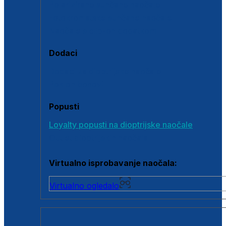
Polarizirane sunčane naočale
Fotokromatske sunčane naočale
Naočale s clip-on dodatkom
Dodaci
Dodaci za dioptrijske naočale
Poklon bonovi
Popusti
Loyalty popusti na dioptrijske naočale
Outlet dioptrijskih naočala
Virtualno isprobavanje naočala:
Virtualno ogledalo