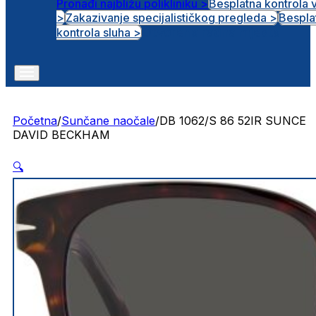
Pronađi najbližu polikliniku >
Besplatna kontrola 
>
Zakazivanje specijalističkog pregleda >
Bespla
Otvorena radna mjesta
kontrola sluha >
Početna
/
Sunčane naočale
/
DB 1062/S 86 52IR SUNCE
DAVID BECKHAM
🔍