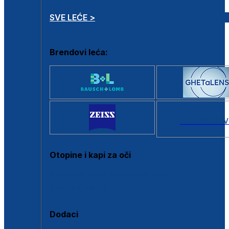
SVE LEĆE >
Brendovi leća:
SVI BRANDOV
Otopine i kapi za oči
Sve otopine za kontaktne leće
Sve kapi za oči
Dodaci