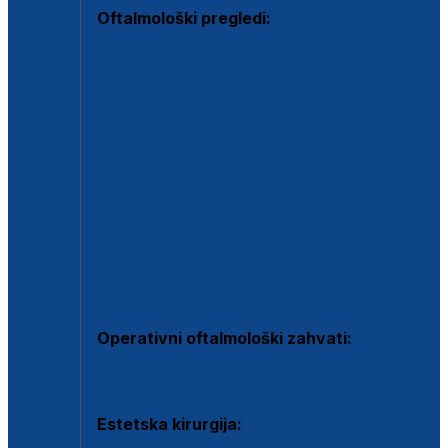
Oftalmološki pregledi:
Specijalistički oftalmološki pregled
Pregled za kontaktne leće
Pregled vidnog polja (OCT)
Dječja oftalmologija
Kontrola očnog tlaka
Drugo mišljenje oftalmologa
Retinološka ambulanta
Dijagnostika i liječenje upalnih očnih bolesti
Dijagnostika i liječenje glaukomske bolesti
Dijagnostika sive mrene ili katarakte
Operativni oftalmološki zahvati:
Ultrazvučna operacija mrene ili katarakta
Estetska kirurgija: