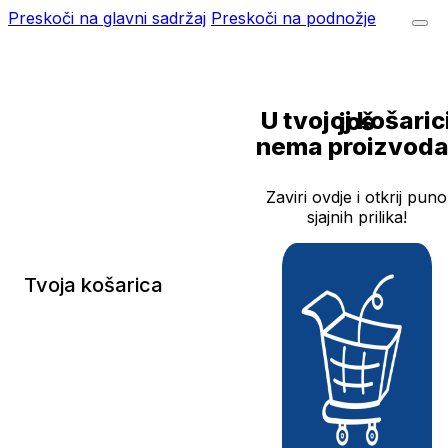
Preskoči na glavni sadržaj
Preskoči na podnožje
U tvojoj košarici još
nema proizvoda
Zaviri ovdje i otkrij puno
sjajnih prilika!
Tvoja košarica