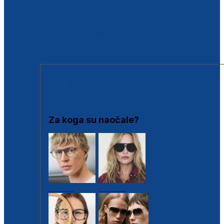
BESPLATNA KONTROLA SLUHA
Poslovnice
Proizvodi s loyalty popustima
Outlet
SUNČANE NAOČALE
Za koga su naočale?
Muške
Ženske