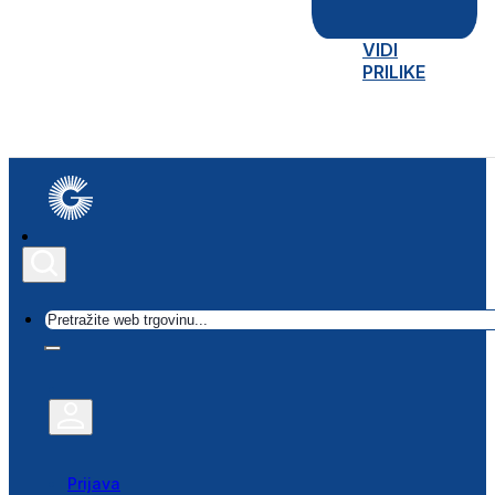
VIDI
PRILIKE
Traži
Prijava