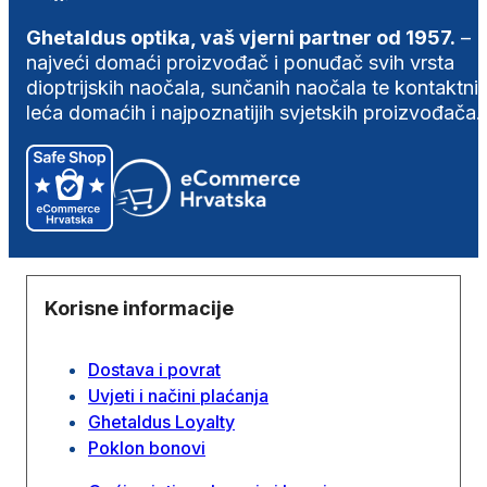
Ghetaldus optika, vaš vjerni partner od 1957.
–
najveći domaći proizvođač i ponuđač svih vrsta
dioptrijskih naočala, sunčanih naočala te kontaktni
leća domaćih i najpoznatijih svjetskih proizvođača.
Korisne informacije
Dostava i povrat
Uvjeti i načini plaćanja
Ghetaldus Loyalty
Poklon bonovi