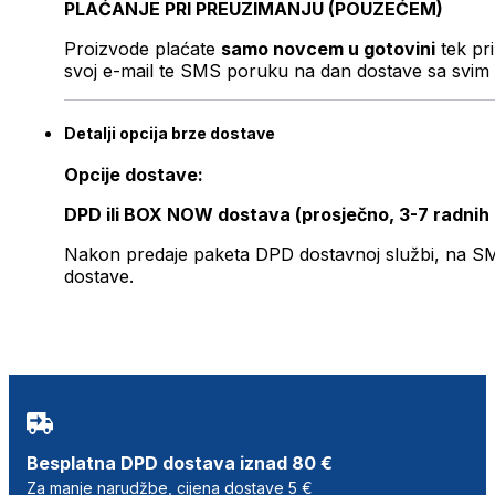
PLAĆANJE PRI PREUZIMANJU (POUZEĆEM)
Proizvode plaćate
samo novcem u gotovini
tek pr
svoj e-mail te SMS poruku na dan dostave sa svim 
Detalji opcija brze dostave
Opcije dostave:
DPD ili BOX NOW dostava (prosječno, 3-7 radnih
Nakon predaje paketa DPD dostavnoj službi, na SMS 
dostave.
Besplatna DPD dostava iznad 80 €
Za manje narudžbe, cijena dostave 5 €