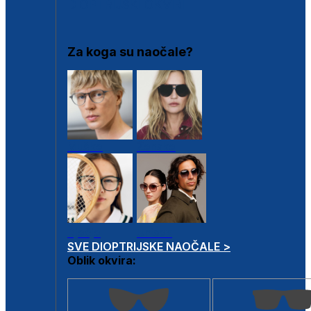
DIOPTRIJSKI OKVIRI
Za koga su naočale?
Muške
Ženske
Dječje
Unisex
SVE DIOPTRIJSKE NAOČALE >
Oblik okvira: