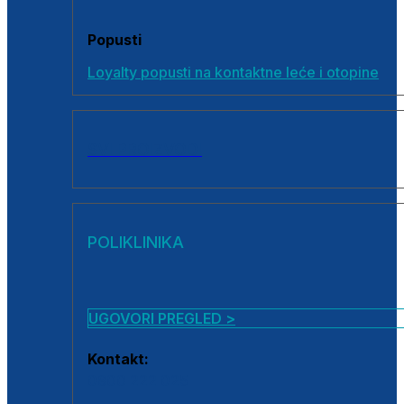
Popusti
Loyalty popusti na kontaktne leće i otopine
SVI PROIZVODI
POLIKLINIKA
UGOVORI PREGLED >
Kontakt:
0800 222 025