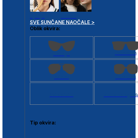
Dječje
Unisex
SVE SUNČANE NAOČALE >
Oblik okvira:
Kvadratan
Cat eye
Aviator
Četvrtasti
Svi oblici >
Virtualno ogled
Tip okvira:
Puni okvir