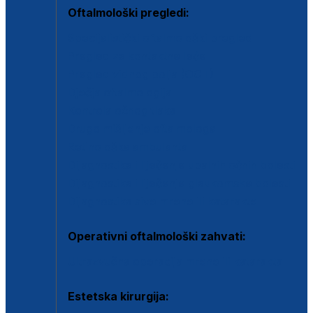
Oftalmološki pregledi:
Specijalistički oftalmološki pregled
Pregled za kontaktne leće
Pregled vidnog polja (OCT)
Dječja oftalmologija
Kontrola očnog tlaka
Drugo mišljenje oftalmologa
Retinološka ambulanta
Dijagnostika i liječenje upalnih očnih bolesti
Dijagnostika i liječenje glaukomske bolesti
Dijagnostika sive mrene ili katarakte
Operativni oftalmološki zahvati:
Ultrazvučna operacija mrene ili katarakta
Estetska kirurgija: