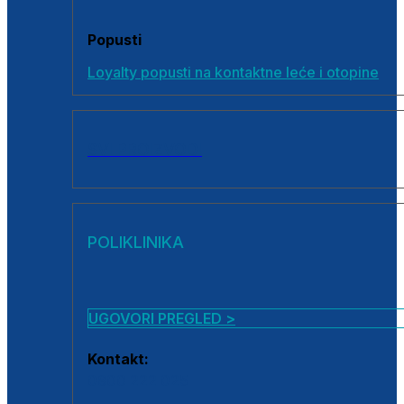
Popusti
Loyalty popusti na kontaktne leće i otopine
SVI PROIZVODI
POLIKLINIKA
UGOVORI PREGLED >
Kontakt:
0800 222 025