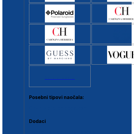
Svi brendovi >
Posebni tipovi naočala:
Okviri s clip-on dodatkom
Dodaci
Dodaci za dioptrijske naočale