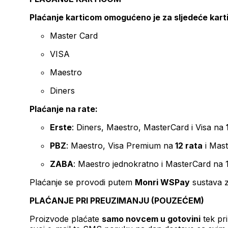
Plaćanje karticom omogućeno je za sljedeće kart
Master Card
VISA
Maestro
Diners
Plaćanje na rate:
Erste
: Diners, Maestro, MasterCard i Visa na
PBZ
: Maestro, Visa Premium na
12 rata
i Mas
ZABA
: Maestro jednokratno i MasterCard na 
Plaćanje se provodi putem
Monri WSPay
sustava z
PLAĆANJE PRI PREUZIMANJU (POUZEĆEM)
Proizvode plaćate
samo novcem u gotovini
tek pr