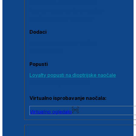
Polarizirane sunčane naočale
Fotokromatske sunčane naočale
Naočale s clip-on dodatkom
Dodaci
Dodaci za dioptrijske naočale
Poklon bonovi
Popusti
Loyalty popusti na dioptrijske naočale
Outlet dioptrijskih naočala
Virtualno isprobavanje naočala:
Virtualno ogledalo