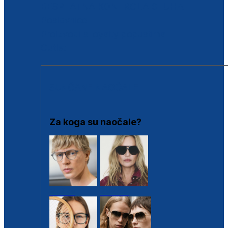
BESPLATNA KONTROLA SLUHA
Poslovnice
Proizvodi s loyalty popustima
Outlet
SUNČANE NAOČALE
Za koga su naočale?
Muške
Ženske