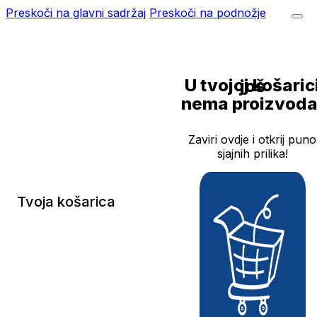
Preskoči na glavni sadržaj
Preskoči na podnožje
U tvojoj košarici još
nema proizvoda
Zaviri ovdje i otkrij puno
sjajnih prilika!
Tvoja košarica