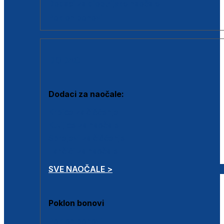
Dodaci za dioptrijske naočale
Poklon bonovi
DODACI
Dodaci za naočale:
Krpice za čišćenje
Kutijice za naočale
Sprejevi za čišćenje
Lančići za naočale
SVE NAOČALE >
Poklon bonovi
Poklon bonovi