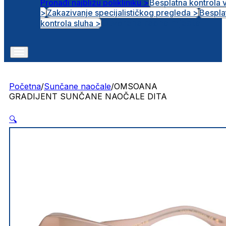
Pronađi najbližu polikliniku >
Besplatna kontrola 
>
Zakazivanje specijalističkog pregleda >
Bespla
Otvorena radna mjesta
kontrola sluha >
Početna
/
Sunčane naočale
/
OMSOANA
GRADIJENT SUNČANE NAOČALE DITA
🔍