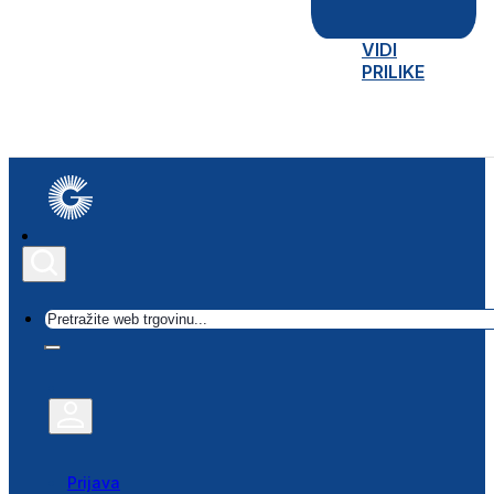
VIDI
PRILIKE
Traži
Prijava