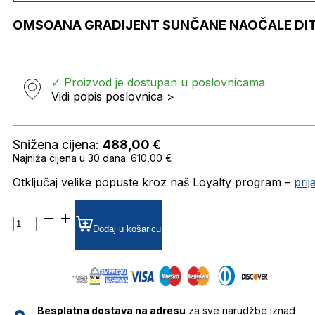
OMSOANA GRADIJENT SUNČANE NAOČALE DI
✓ Proizvod je dostupan u poslovnicama
Vidi popis poslovnica >
Snižena cijena:
488,00
€
Najniža cijena u 30 dana: 610,00 €
Otključaj velike popuste kroz naš Loyalty program –
pri
OMSOANA
GRADIJENT SUNČANE
Dodaj u košaricu
NAOČALE
DITA
količina
Besplatna dostava na adresu
za sve narudžbe iznad