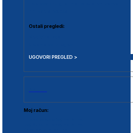
Estetska kirurgija i mali operativni zahvati
Aplikacija botoxa
Ostali pregledi:
Medicina rada
Sistematski pregled
UGOVORI PREGLED >
AKCIJE
Moj račun:
Prijava postojećeg korisnika
Registracija novog korisnika
Zaboravljena lozinka