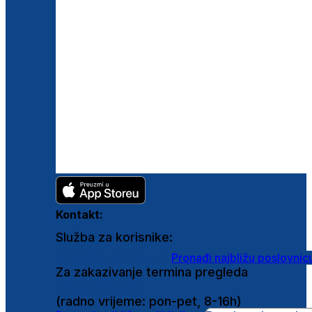
Kontakt:
Služba za korisnike:
shop@ghetaldus.hr
Pronađi najbližu poslovnic
Za zakazivanje termina pregleda
0800 222 025
(radno vrijeme: pon-pet, 8-16h)