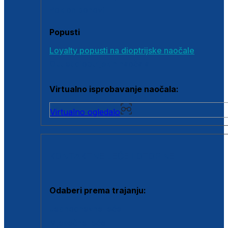
Poklon bonovi
Popusti
Loyalty popusti na dioptrijske naočale
Outlet dioptrijskih naočala
Virtualno isprobavanje naočala:
Virtualno ogledalo
KONTAKTNE LEĆE I OTOPINE
Odaberi prema trajanju:
Jednodnevne leće
Mjesečne leće