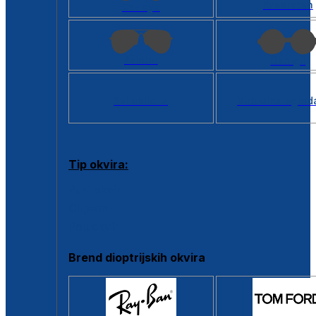
Kvadratan
Cat eye
Aviator
Okrugli
Svi oblici >
Virtualno ogled
Tip okvira:
Puni okvir
Clip-on
Poluokvir
Brend dioptrijskih okvira