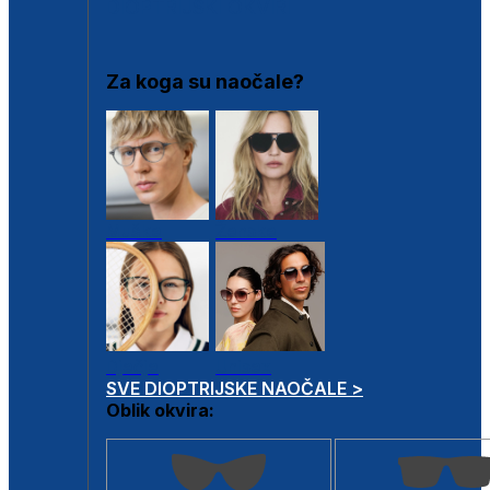
DIOPTRIJSKI OKVIRI
Za koga su naočale?
Muške
Ženske
Dječje
Unisex
SVE DIOPTRIJSKE NAOČALE >
Oblik okvira: