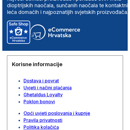
dioptrijskih naočala, sunčanih naočala te kontaktni
leća domaćih i najpoznatijih svjetskih proizvođača.
Korisne informacije
Dostava i povrat
Uvjeti i načini plaćanja
Ghetaldus Loyalty
Poklon bonovi
Opći uvjeti poslovanja i kupnje
Pravila privatnosti
Politika kolačića