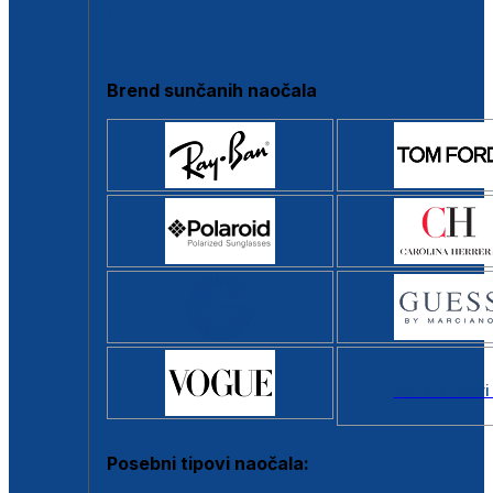
Clip-on
Poluokvir
Brend sunčanih naočala
Svi brendovi
Posebni tipovi naočala: