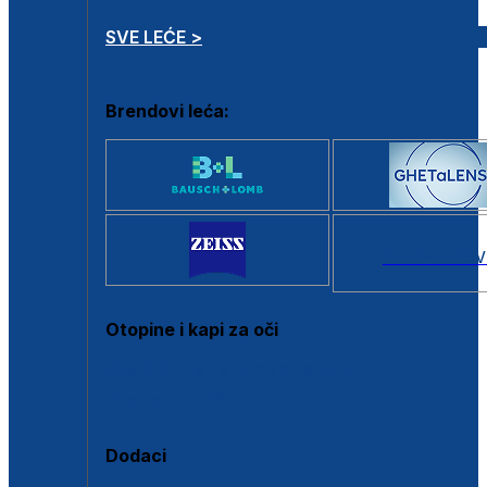
SVE LEĆE >
Brendovi leća:
SVI BRANDOV
Otopine i kapi za oči
Sve otopine za kontaktne leće
Sve kapi za oči
Dodaci