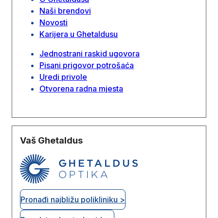
Naši brendovi
Novosti
Karijera u Ghetaldusu
Jednostrani raskid ugovora
Pisani prigovor potrošaća
Uredi privole
Otvorena radna mjesta
Vaš Ghetaldus
Pronađi najbližu polikliniku >