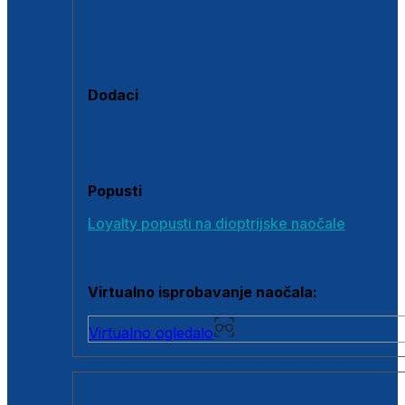
Polarizirane sunčane naočale
Fotokromatske sunčane naočale
Naočale s clip-on dodatkom
Dodaci
Dodaci za dioptrijske naočale
Poklon bonovi
Popusti
Loyalty popusti na dioptrijske naočale
Outlet dioptrijskih naočala
Virtualno isprobavanje naočala:
Virtualno ogledalo