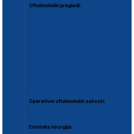
Oftalmološki pregledi:
Specijalistički oftalmološki pregled
Pregled za kontaktne leće
Pregled vidnog polja (OCT)
Dječja oftalmologija
Kontrola očnog tlaka
Drugo mišljenje oftalmologa
Retinološka ambulanta
Dijagnostika i liječenje upalnih očnih bolesti
Dijagnostika i liječenje glaukomske bolesti
Dijagnostika sive mrene ili katarakte
Operativni oftalmološki zahvati:
Ultrazvučna operacija mrene ili katarakta
Estetska kirurgija: