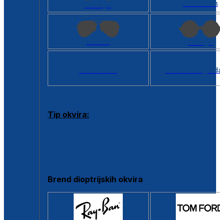
Kvadratan
Cat eye
Aviator
Okrugli
Svi oblici >
Virtualno ogled
Tip okvira:
Puni okvir
Clip-on
Poluokvir
Brend dioptrijskih okvira