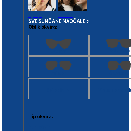
Dječje
Unisex
SVE SUNČANE NAOČALE >
Oblik okvira:
Kvadratan
Cat eye
Aviator
Četvrtasti
Svi oblici >
Virtualno ogled
Tip okvira:
Puni okvir