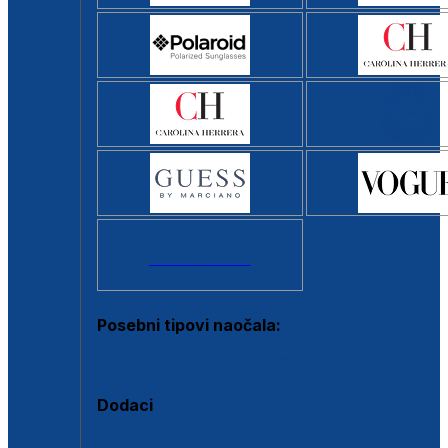
Svi brendovi >
Posebni tipovi naočala:
Okviri s clip-on dodatkom
Dodaci
Dodaci za dioptrijske naočale