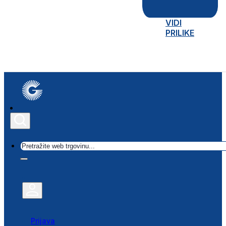
VIDI
PRILIKE
Traži
Prijava