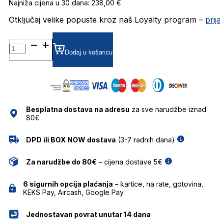
Najniža cijena u 30 dana: 238,00 €
Otključaj velike popuste kroz naš Loyalty program –
pri
FASTALIA
GRADIJENT SUNČANE
Dodaj u košaricu
NAOČALE
FOR
ART'S
SAKE
količina
Besplatna dostava na adresu
za sve narudžbe iznad
80€
DPD ili BOX NOW dostava
(3-7 radnih dana)
Za narudžbe do 80€
– cijena dostave 5€
6 sigurnih opcija plaćanja
– kartice, na rate, gotovina,
KEKS Pay, Aircash, Google Pay
Jednostavan povrat unutar 14 dana