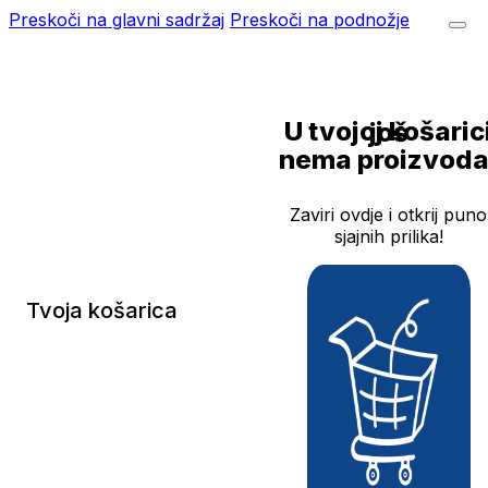
Preskoči na glavni sadržaj
Preskoči na podnožje
U tvojoj košarici još
nema proizvoda
Zaviri ovdje i otkrij puno
sjajnih prilika!
Tvoja košarica