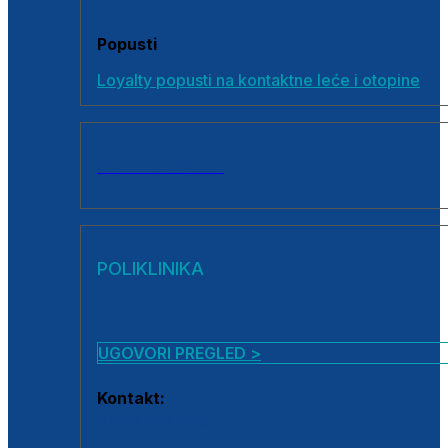
Popusti
Loyalty popusti na kontaktne leće i otopine
SVI PROIZVODI
POLIKLINIKA
UGOVORI PREGLED >
Kontakt:
0800 222 025