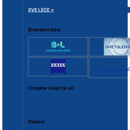
SVE LEĆE >
Brendovi leća:
SVI BRANDOV
Otopine i kapi za oči
Sve otopine za kontaktne leće
Sve kapi za oči
Dodaci