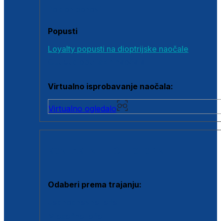
Poklon bonovi
Popusti
Loyalty popusti na dioptrijske naočale
Outlet dioptrijskih naočala
Virtualno isprobavanje naočala:
Virtualno ogledalo
KONTAKTNE LEĆE I OTOPINE
Odaberi prema trajanju:
Jednodnevne leće
Mjesečne leće