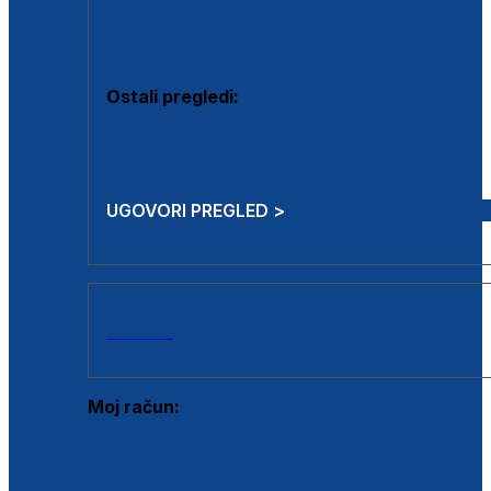
Estetska kirurgija i mali operativni zahvati
Aplikacija botoxa
Ostali pregledi:
Medicina rada
Sistematski pregled
UGOVORI PREGLED >
AKCIJE
Moj račun:
Prijava postojećeg korisnika
Registracija novog korisnika
Zaboravljena lozinka