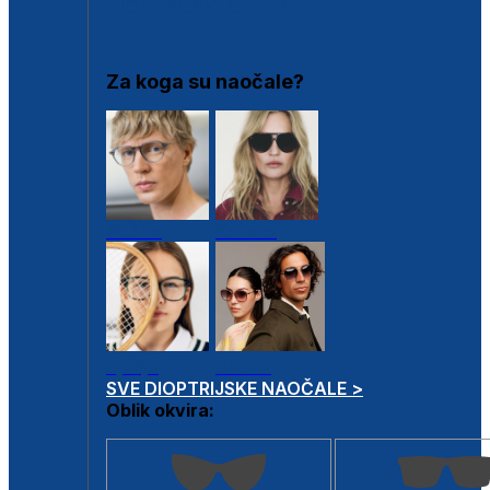
DIOPTRIJSKI OKVIRI
Za koga su naočale?
Muške
Ženske
Dječje
Unisex
SVE DIOPTRIJSKE NAOČALE >
Oblik okvira: