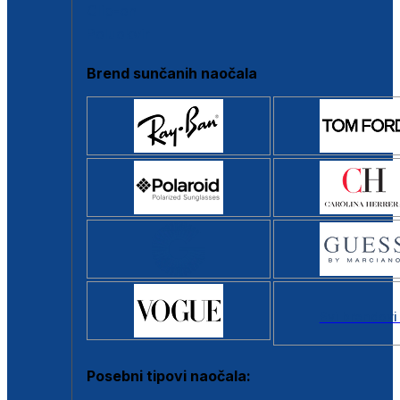
Clip-on
Poluokvir
Brend sunčanih naočala
Svi brendovi
Posebni tipovi naočala: