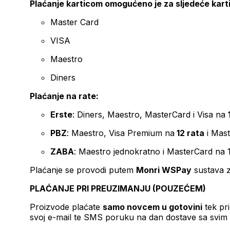
Plaćanje karticom omogućeno je za sljedeće kart
Master Card
VISA
Maestro
Diners
Plaćanje na rate:
Erste
: Diners, Maestro, MasterCard i Visa na
PBZ
: Maestro, Visa Premium na
12 rata
i Mas
ZABA
: Maestro jednokratno i MasterCard na 
Plaćanje se provodi putem
Monri WSPay
sustava z
PLAĆANJE PRI PREUZIMANJU (POUZEĆEM)
Proizvode plaćate
samo novcem u gotovini
tek pr
svoj e-mail te SMS poruku na dan dostave sa svim 