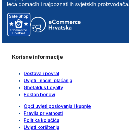
leća domaćih i najpoznatijih svjetskih proizvođača.
Korisne informacije
Dostava i povrat
Uvjeti i načini plaćanja
Ghetaldus Loyalty
Poklon bonovi
Opći uvjeti poslovanja i kupnje
Pravila privatnosti
Politika kolačića
Uvjeti korištenja