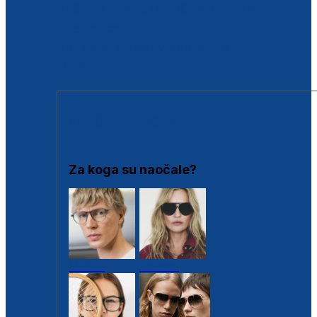
BESPLATNA KONTROLA SLUHA
Poslovnice
Proizvodi s loyalty popustima
Outlet
SUNČANE NAOČALE
Za koga su naočale?
Muške
Ženske