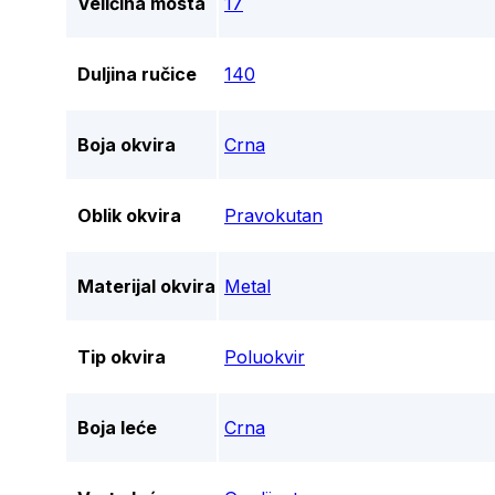
Veličina mosta
17
Duljina ručice
140
Boja okvira
Crna
Oblik okvira
Pravokutan
Materijal okvira
Metal
Tip okvira
Poluokvir
Boja leće
Crna