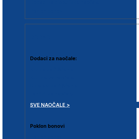
Dodaci za dioptrijske naočale
Poklon bonovi
DODACI
Dodaci za naočale:
Krpice za čišćenje
Kutijice za naočale
Sprejevi za čišćenje
Lančići za naočale
SVE NAOČALE >
Poklon bonovi
Poklon bonovi