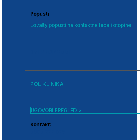
Popusti
Loyalty popusti na kontaktne leće i otopine
SVI PROIZVODI
POLIKLINIKA
UGOVORI PREGLED >
Kontakt:
0800 222 025