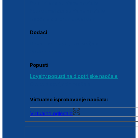
Polarizirane sunčane naočale
Fotokromatske sunčane naočale
Naočale s clip-on dodatkom
Dodaci
Dodaci za dioptrijske naočale
Poklon bonovi
Popusti
Loyalty popusti na dioptrijske naočale
Outlet dioptrijskih naočala
Virtualno isprobavanje naočala:
Virtualno ogledalo