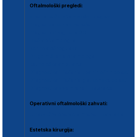
Oftalmološki pregledi:
Specijalistički oftalmološki pregled
Pregled za kontaktne leće
Pregled vidnog polja (OCT)
Dječja oftalmologija
Kontrola očnog tlaka
Drugo mišljenje oftalmologa
Retinološka ambulanta
Dijagnostika i liječenje upalnih očnih bolesti
Dijagnostika i liječenje glaukomske bolesti
Dijagnostika sive mrene ili katarakte
Operativni oftalmološki zahvati:
Ultrazvučna operacija mrene ili katarakta
Estetska kirurgija: