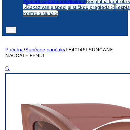
Pronađi najbližu polikliniku >
Besplatna kontrola 
>
Zakazivanje specijalističkog pregleda >
Bespla
Otvorena radna mjesta
kontrola sluha >
Početna
/
Sunčane naočale
/
FE40146I SUNČANE
NAOČALE FENDI
🔍