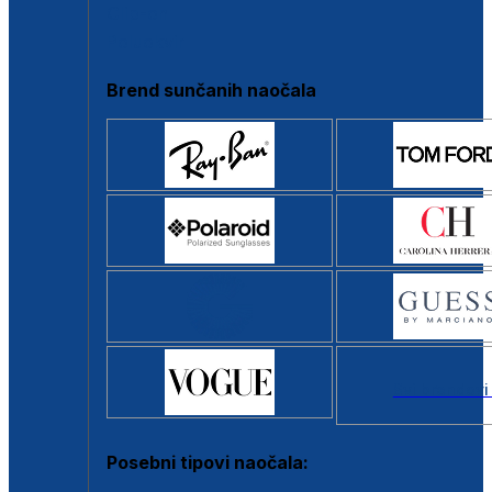
Clip-on
Poluokvir
Brend sunčanih naočala
Svi brendovi
Posebni tipovi naočala: