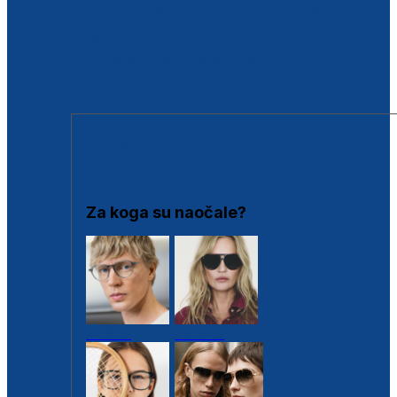
BESPLATNA KONTROLA SLUHA
Poslovnice
Proizvodi s loyalty popustima
Outlet
SUNČANE NAOČALE
Za koga su naočale?
Muške
Ženske