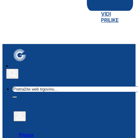
VIDI
PRILIKE
Traži
Prijava