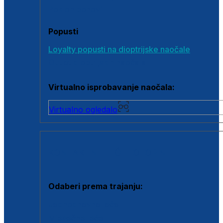
Poklon bonovi
Popusti
Loyalty popusti na dioptrijske naočale
Outlet dioptrijskih naočala
Virtualno isprobavanje naočala:
Virtualno ogledalo
KONTAKTNE LEĆE I OTOPINE
Odaberi prema trajanju:
Jednodnevne leće
Mjesečne leće