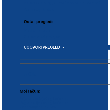
Estetska kirurgija i mali operativni zahvati
Aplikacija botoxa
Ostali pregledi:
Medicina rada
Sistematski pregled
UGOVORI PREGLED >
AKCIJE
Moj račun:
Prijava postojećeg korisnika
Registracija novog korisnika
Zaboravljena lozinka