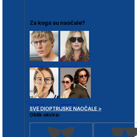
DIOPTRIJSKI OKVIRI
Za koga su naočale?
Muške
Ženske
Dječje
Unisex
SVE DIOPTRIJSKE NAOČALE >
Oblik okvira: