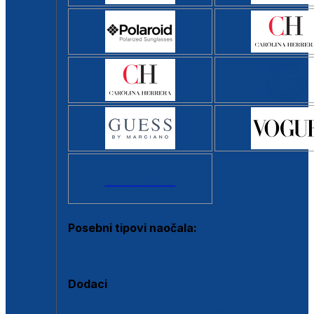
Svi brendovi >
Posebni tipovi naočala:
Okviri s clip-on dodatkom
Dodaci
Dodaci za dioptrijske naočale