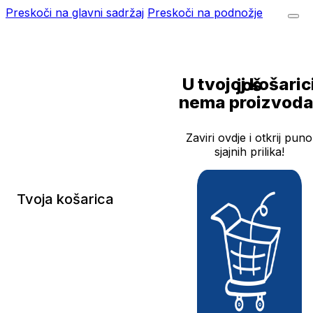
Preskoči na glavni sadržaj
Preskoči na podnožje
U tvojoj košarici još
nema proizvoda
Zaviri ovdje i otkrij puno
sjajnih prilika!
Tvoja košarica