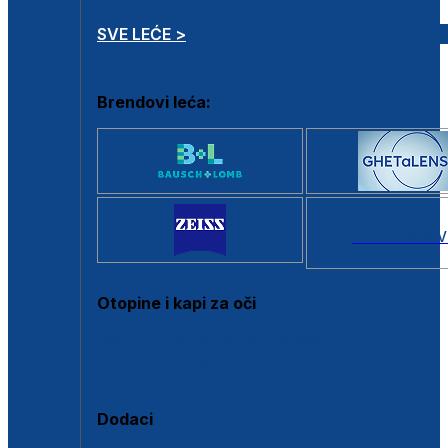
SVE LEĆE >
Brendovi leća:
SVI BRANDOV
Otopine i kapi za oči
Sve otopine za kontaktne leće
Sve kapi za oči
Dodaci