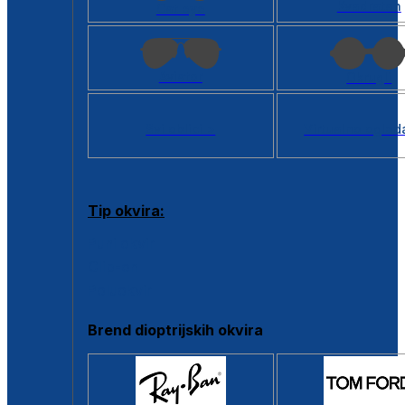
Kvadratan
Cat eye
Aviator
Okrugli
Svi oblici >
Virtualno ogled
Tip okvira:
Puni okvir
Clip-on
Poluokvir
Brend dioptrijskih okvira