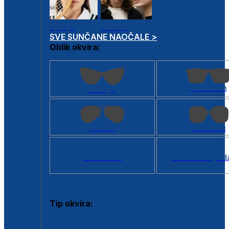
Dječje
Unisex
SVE SUNČANE NAOČALE >
Oblik okvira:
Kvadratan
Cat eye
Aviator
Četvrtasti
Svi oblici >
Virtualno ogled
Tip okvira:
Puni okvir