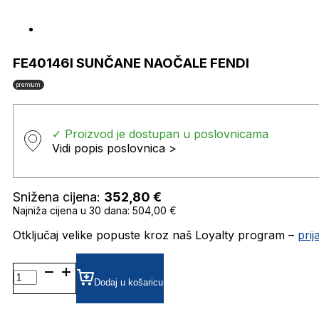
FE40146I SUNČANE NAOČALE FENDI
premium
✓ Proizvod je dostupan u poslovnicama
Vidi popis poslovnica >
Snižena cijena:
352,80
€
Najniža cijena u 30 dana: 504,00 €
Otključaj velike popuste kroz naš Loyalty program –
pri
FE40146I SUNČANE
NAOČALE
Dodaj u košaricu
FENDI
količina