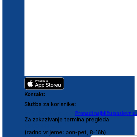
Kontakt:
Služba za korisnike:
shop@ghetaldus.hr
Pronađi najbližu poslovnic
Za zakazivanje termina pregleda
0800 222 025
(radno vrijeme: pon-pet, 8-16h)