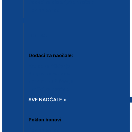
Dodaci za dioptrijske naočale
Poklon bonovi
DODACI
Dodaci za naočale:
Krpice za čišćenje
Kutijice za naočale
Sprejevi za čišćenje
Lančići za naočale
SVE NAOČALE >
Poklon bonovi
Poklon bonovi