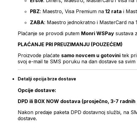
Erste
: Diners, Maestro, MasterCard i Visa na
PBZ
: Maestro, Visa Premium na
12 rata
i Mas
ZABA
: Maestro jednokratno i MasterCard na 
Plaćanje se provodi putem
Monri WSPay
sustava z
PLAĆANJE PRI PREUZIMANJU (POUZEĆEM)
Proizvode plaćate
samo novcem u gotovini
tek pr
svoj e-mail te SMS poruku na dan dostave sa svim 
Detalji opcija brze dostave
Opcije dostave:
DPD ili BOX NOW dostava (prosječno, 3-7 radnih
Nakon predaje paketa DPD dostavnoj službi, na SMS 
dostave.