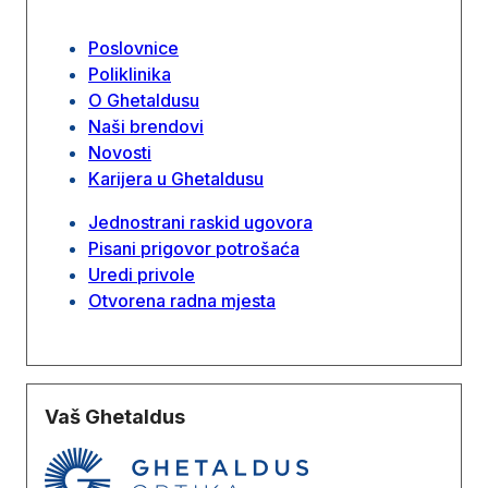
Poslovnice
Poliklinika
O Ghetaldusu
Naši brendovi
Novosti
Karijera u Ghetaldusu
Jednostrani raskid ugovora
Pisani prigovor potrošaća
Uredi privole
Otvorena radna mjesta
Vaš Ghetaldus