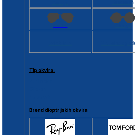
Kvadratan
Cat eye
Aviator
Okrugli
Svi oblici >
Virtualno ogled
Tip okvira:
Puni okvir
Clip-on
Poluokvir
Brend dioptrijskih okvira