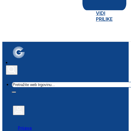
VIDI
PRILIKE
Traži
Prijava