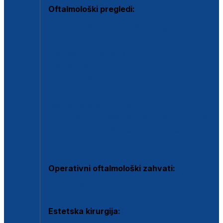
Oftalmološki pregledi:
Specijalistički oftalmološki pregled
Pregled za kontaktne leće
Pregled vidnog polja (OCT)
Dječja oftalmologija
Kontrola očnog tlaka
Drugo mišljenje oftalmologa
Retinološka ambulanta
Dijagnostika i liječenje upalnih očnih bolesti
Dijagnostika i liječenje glaukomske bolesti
Dijagnostika sive mrene ili katarakte
Operativni oftalmološki zahvati:
Ultrazvučna operacija mrene ili katarakta
Estetska kirurgija: