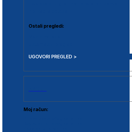
Estetska kirurgija i mali operativni zahvati
Aplikacija botoxa
Ostali pregledi:
Medicina rada
Sistematski pregled
UGOVORI PREGLED >
AKCIJE
Moj račun:
Prijava postojećeg korisnika
Registracija novog korisnika
Zaboravljena lozinka