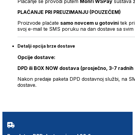
Plaćanje se provodi putem
Monri WSPay
sustava z
PLAĆANJE PRI PREUZIMANJU (POUZEĆEM)
Proizvode plaćate
samo novcem u gotovini
tek pr
svoj e-mail te SMS poruku na dan dostave sa svim 
Detalji opcija brze dostave
Opcije dostave:
DPD ili BOX NOW dostava (prosječno, 3-7 radnih
Nakon predaje paketa DPD dostavnoj službi, na SMS 
dostave.