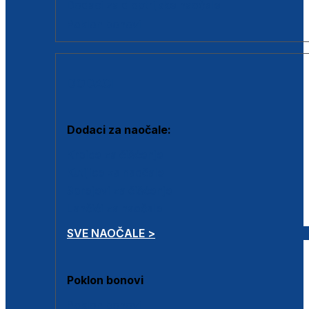
Dodaci za dioptrijske naočale
Poklon bonovi
DODACI
Dodaci za naočale:
Krpice za čišćenje
Kutijice za naočale
Sprejevi za čišćenje
Lančići za naočale
SVE NAOČALE >
Poklon bonovi
Poklon bonovi