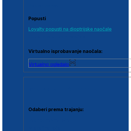
Poklon bonovi
Popusti
Loyalty popusti na dioptrijske naočale
Outlet dioptrijskih naočala
Virtualno isprobavanje naočala:
Virtualno ogledalo
KONTAKTNE LEĆE I OTOPINE
Odaberi prema trajanju:
Jednodnevne leće
Mjesečne leće