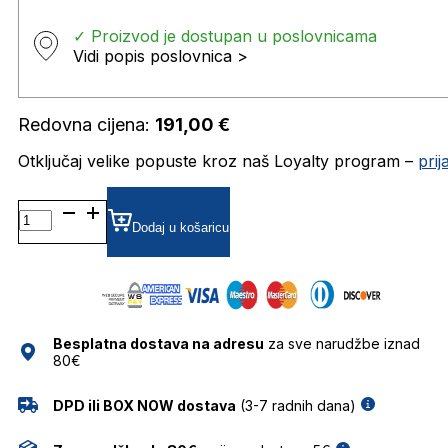
✓ Proizvod je dostupan u poslovnicama
Vidi popis poslovnica >
Redovna cijena:
191,00
€
Otključaj velike popuste kroz naš Loyalty program –
pri
FOS2129/G/S
GRADIJENT SUNČANE
Dodaj u košaricu
NAOČALE
FOSSIL
količina
Besplatna dostava na adresu
za sve narudžbe iznad
80€
DPD ili BOX NOW dostava
(3-7 radnih dana)