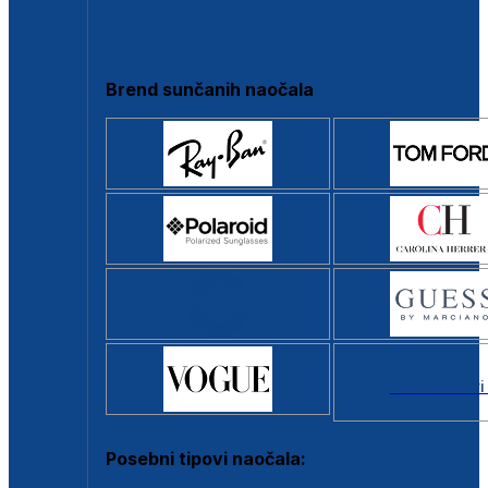
Clip-on
Poluokvir
Brend sunčanih naočala
Svi brendovi
Posebni tipovi naočala: