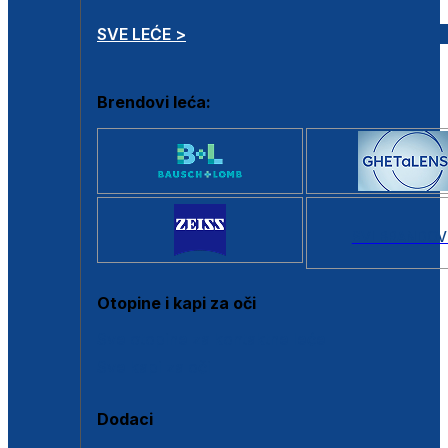
SVE LEĆE >
Brendovi leća:
SVI BRANDOV
Otopine i kapi za oči
Sve otopine za kontaktne leće
Sve kapi za oči
Dodaci