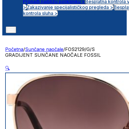
Pronađi najbližu polikliniku >
Besplatna kontrola 
>
Zakazivanje specijalističkog pregleda >
Bespla
Otvorena radna mjesta
kontrola sluha >
Početna
/
Sunčane naočale
/
FOS2129/G/S
GRADIJENT SUNČANE NAOČALE FOSSIL
🔍