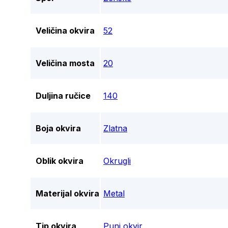
Veličina okvira
52
Veličina mosta
20
Duljina ručice
140
Boja okvira
Zlatna
Oblik okvira
Okrugli
Materijal okvira
Metal
Tip okvira
Puni okvir