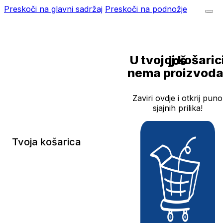
Preskoči na glavni sadržaj
Preskoči na podnožje
U tvojoj košarici još
nema proizvoda
Zaviri ovdje i otkrij puno
sjajnih prilika!
Tvoja košarica