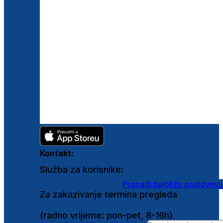
Kontakt:
Služba za korisnike:
shop@ghetaldus.hr
Pronađi najbližu poslovnic
Za zakazivanje termina pregleda
0800 222 025
(radno vrijeme: pon-pet, 8-16h)