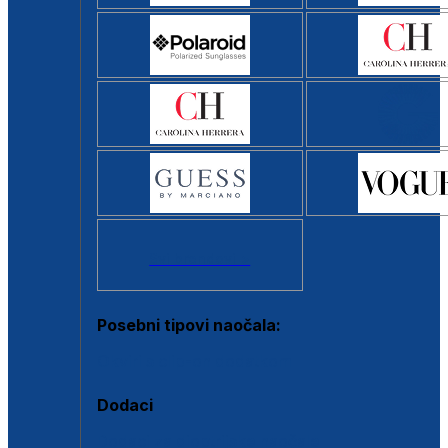
Svi brendovi >
Posebni tipovi naočala:
Okviri s clip-on dodatkom
Dodaci
Dodaci za dioptrijske naočale