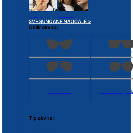
Dječje
Unisex
SVE SUNČANE NAOČALE >
Oblik okvira:
Kvadratan
Cat eye
Aviator
Četvrtasti
Svi oblici >
Virtualno ogled
Tip okvira:
Puni okvir