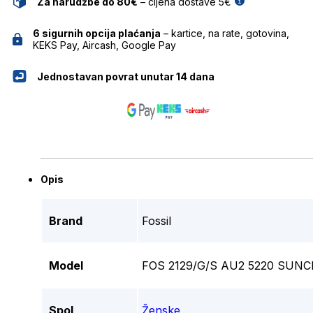
Za narudžbe do 80€
– cijena dostave 5€
6 sigurnih opcija plaćanja
– kartice, na rate, gotovina,
KEKS Pay, Aircash, Google Pay
Jednostavan povrat unutar 14 dana
Opis
Brand
Fossil
Model
FOS 2129/G/S AU2 5220 SUNC
Spol
Ženske