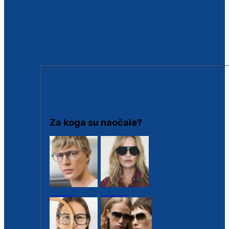
BESPLATNA KONTROLA SLUHA
Poslovnice
Proizvodi s loyalty popustima
Outlet
SUNČANE NAOČALE
Za koga su naočale?
Muške
Ženske