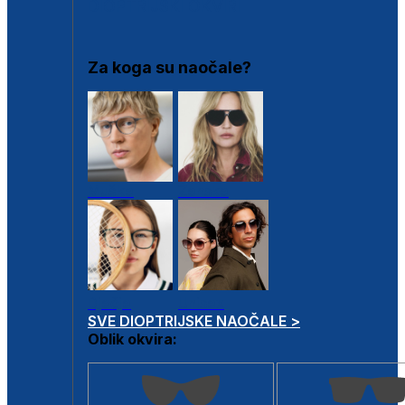
DIOPTRIJSKI OKVIRI
Za koga su naočale?
Muške
Ženske
Dječje
Unisex
SVE DIOPTRIJSKE NAOČALE >
Oblik okvira: