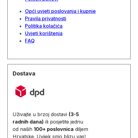
Opći uvjeti poslovanja i kupnje
Pravila privatnosti
Politika kolačića
Uvjeti korištenja
FAQ
Dostava
Uživajte u brzoj dostavi
(3-5
radnih dana)
ili posjetite jednu
od naših
100+ poslovnica
diljem
Hrvatske. Uvijek smo blizu vas!