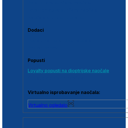
Polarizirane sunčane naočale
Fotokromatske sunčane naočale
Naočale s clip-on dodatkom
Dodaci
Dodaci za dioptrijske naočale
Poklon bonovi
Popusti
Loyalty popusti na dioptrijske naočale
Outlet dioptrijskih naočala
Virtualno isprobavanje naočala:
Virtualno ogledalo