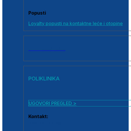
Popusti
Loyalty popusti na kontaktne leće i otopine
SVI PROIZVODI
POLIKLINIKA
UGOVORI PREGLED >
Kontakt:
0800 222 025