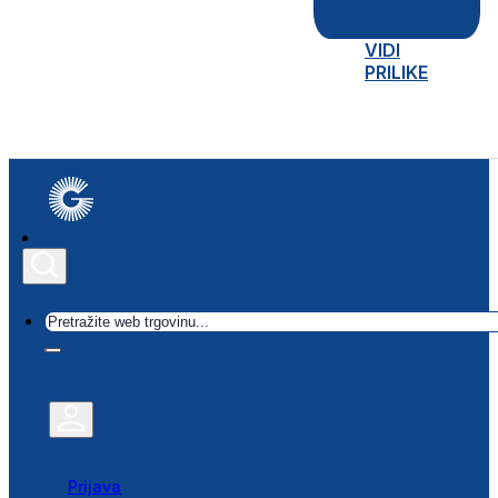
VIDI
PRILIKE
Traži
Prijava