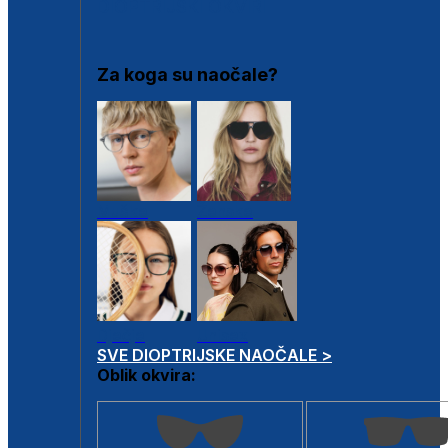
DIOPTRIJSKI OKVIRI
Za koga su naočale?
Muške
Ženske
Dječje
Unisex
SVE DIOPTRIJSKE NAOČALE >
Oblik okvira: