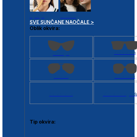
Dječje
Unisex
SVE SUNČANE NAOČALE >
Oblik okvira:
Kvadratan
Cat eye
Aviator
Četvrtasti
Svi oblici >
Virtualno ogled
Tip okvira:
Puni okvir