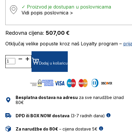
✓ Proizvod je dostupan u poslovnicama
Vidi popis poslovnica >
Redovna cijena:
507,00
€
Otključaj velike popuste kroz naš Loyalty program –
pri
FT0237
SUNČANE
Dodaj u košaricu
NAOČALE
TOM
FORD
količina
Besplatna dostava na adresu
za sve narudžbe iznad
80€
DPD ili BOX NOW dostava
(3-7 radnih dana)
Za narudžbe do 80€
– cijena dostave 5€