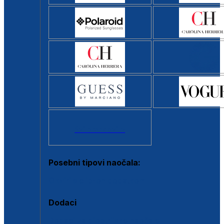
Svi brendovi >
Posebni tipovi naočala:
Okviri s clip-on dodatkom
Dodaci
Dodaci za dioptrijske naočale