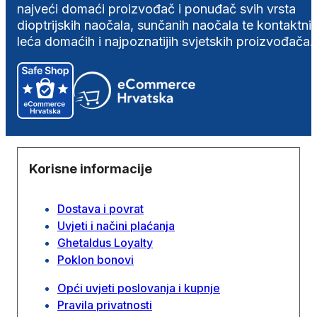
najveći domaći proizvođač i ponuđač svih vrsta
dioptrijskih naočala, sunčanih naočala te kontaktni
leća domaćih i najpoznatijih svjetskih proizvođača.
Korisne informacije
Dostava i povrat
Uvjeti i načini plaćanja
Ghetaldus Loyalty
Poklon bonovi
Opći uvjeti poslovanja i kupnje
Pravila privatnosti