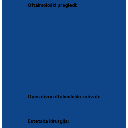
Oftalmološki pregledi:
Specijalistički oftalmološki pregled
Pregled za kontaktne leće
Pregled vidnog polja (OCT)
Dječja oftalmologija
Kontrola očnog tlaka
Drugo mišljenje oftalmologa
Retinološka ambulanta
Dijagnostika i liječenje upalnih očnih bolesti
Dijagnostika i liječenje glaukomske bolesti
Dijagnostika sive mrene ili katarakte
Operativni oftalmološki zahvati:
Ultrazvučna operacija mrene ili katarakta
Estetska kirurgija: