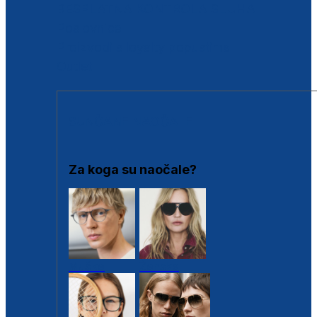
BESPLATNA KONTROLA SLUHA
Poslovnice
Proizvodi s loyalty popustima
Outlet
SUNČANE NAOČALE
Za koga su naočale?
Muške
Ženske