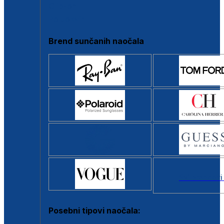
Clip-on
Poluokvir
Brend sunčanih naočala
Svi brendovi
Posebni tipovi naočala: