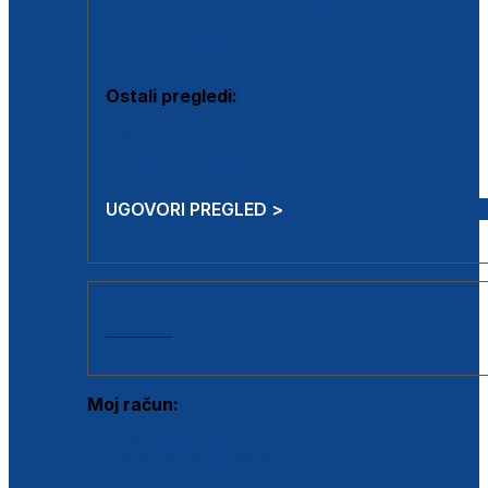
Estetska kirurgija i mali operativni zahvati
Aplikacija botoxa
Ostali pregledi:
Medicina rada
Sistematski pregled
UGOVORI PREGLED >
AKCIJE
Moj račun:
Prijava postojećeg korisnika
Registracija novog korisnika
Zaboravljena lozinka