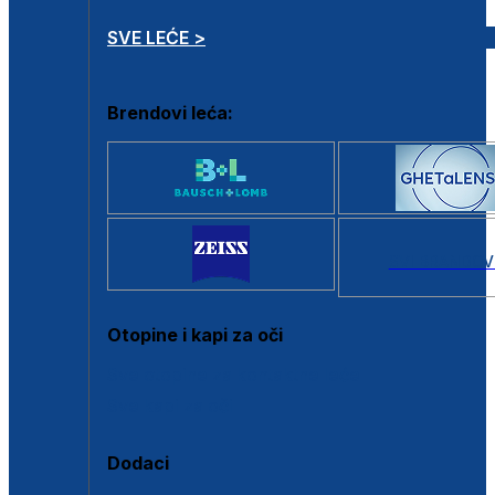
SVE LEĆE >
Brendovi leća:
SVI BRANDOV
Otopine i kapi za oči
Sve otopine za kontaktne leće
Sve kapi za oči
Dodaci