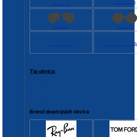
Kvadratan
Cat eye
Aviator
Okrugli
Svi oblici >
Virtualno ogled
Tip okvira:
Puni okvir
Clip-on
Poluokvir
Brend dioptrijskih okvira