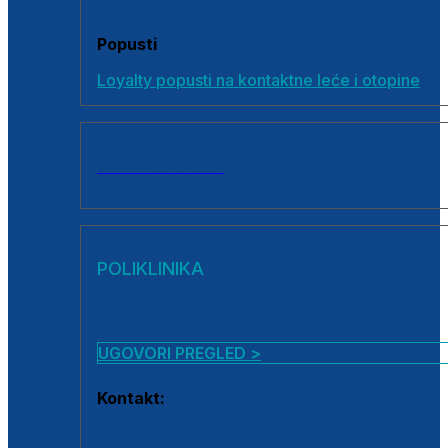
Popusti
Loyalty popusti na kontaktne leće i otopine
SVI PROIZVODI
POLIKLINIKA
UGOVORI PREGLED >
Kontakt:
0800 222 025