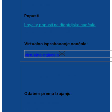
Poklon bonovi
Popusti
Loyalty popusti na dioptrijske naočale
Outlet dioptrijskih naočala
Virtualno isprobavanje naočala:
Virtualno ogledalo
KONTAKTNE LEĆE I OTOPINE
Odaberi prema trajanju:
Jednodnevne leće
Mjesečne leće