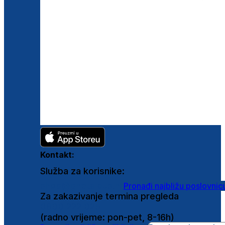
Kontakt:
Služba za korisnike:
shop@ghetaldus.hr
Pronađi najbližu poslovnic
Za zakazivanje termina pregleda
0800 222 025
(radno vrijeme: pon-pet, 8-16h)