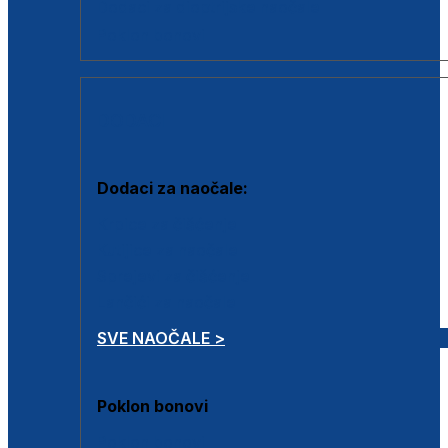
Dodaci za dioptrijske naočale
Poklon bonovi
DODACI
Dodaci za naočale:
Krpice za čišćenje
Kutijice za naočale
Sprejevi za čišćenje
Lančići za naočale
SVE NAOČALE >
Poklon bonovi
Poklon bonovi