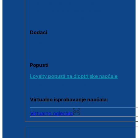
Polarizirane sunčane naočale
Fotokromatske sunčane naočale
Naočale s clip-on dodatkom
Dodaci
Dodaci za dioptrijske naočale
Poklon bonovi
Popusti
Loyalty popusti na dioptrijske naočale
Outlet dioptrijskih naočala
Virtualno isprobavanje naočala:
Virtualno ogledalo