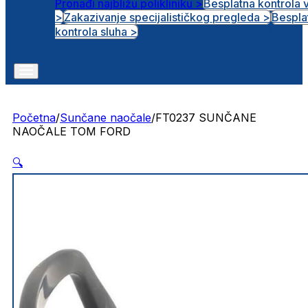
Pronađi najbližu polikliniku >
Besplatna kontrola 
>
Zakazivanje specijalističkog pregleda >
Bespla
Otvorena radna mjesta
kontrola sluha >
Početna
/
Sunčane naočale
/
FT0237 SUNČANE
NAOČALE TOM FORD
🔍