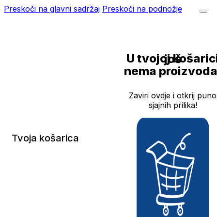
Preskoči na glavni sadržaj
Preskoči na podnožje
U tvojoj košarici još
nema proizvoda
Zaviri ovdje i otkrij puno
sjajnih prilika!
Tvoja košarica