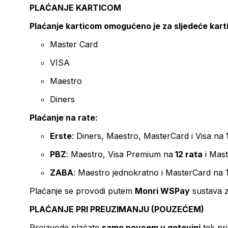
PLAĆANJE KARTICOM
Plaćanje karticom omogućeno je za sljedeće kart
Master Card
VISA
Maestro
Diners
Plaćanje na rate:
Erste
: Diners, Maestro, MasterCard i Visa na
PBZ
: Maestro, Visa Premium na
12 rata
i Mas
ZABA
: Maestro jednokratno i MasterCard na 
Plaćanje se provodi putem
Monri WSPay
sustava z
PLAĆANJE PRI PREUZIMANJU (POUZEĆEM)
Proizvode plaćate
samo novcem u gotovini
tek pr