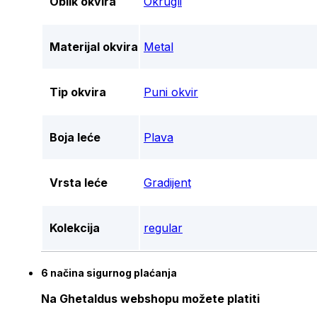
Oblik okvira
Okrugli
Materijal okvira
Metal
Tip okvira
Puni okvir
Boja leće
Plava
Vrsta leće
Gradijent
Kolekcija
regular
6 načina sigurnog plaćanja
Na Ghetaldus webshopu možete platiti