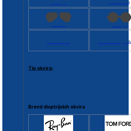
Kvadratan
Cat eye
Aviator
Okrugli
Svi oblici >
Virtualno ogled
Tip okvira:
Puni okvir
Clip-on
Poluokvir
Brend dioptrijskih okvira