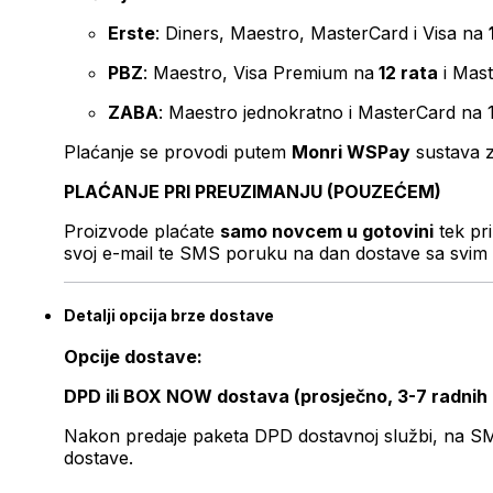
Erste
: Diners, Maestro, MasterCard i Visa na
PBZ
: Maestro, Visa Premium na
12 rata
i Mas
ZABA
: Maestro jednokratno i MasterCard na 
Plaćanje se provodi putem
Monri WSPay
sustava z
PLAĆANJE PRI PREUZIMANJU (POUZEĆEM)
Proizvode plaćate
samo novcem u gotovini
tek pr
svoj e-mail te SMS poruku na dan dostave sa svim 
Detalji opcija brze dostave
Opcije dostave:
DPD ili BOX NOW dostava (prosječno, 3-7 radnih
Nakon predaje paketa DPD dostavnoj službi, na SMS 
dostave.