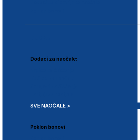
Dodaci za dioptrijske naočale
Poklon bonovi
DODACI
Dodaci za naočale:
Krpice za čišćenje
Kutijice za naočale
Sprejevi za čišćenje
Lančići za naočale
SVE NAOČALE >
Poklon bonovi
Poklon bonovi