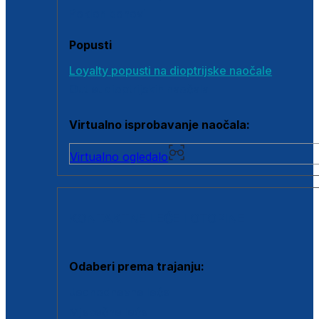
Poklon bonovi
Popusti
Loyalty popusti na dioptrijske naočale
Outlet dioptrijskih naočala
Virtualno isprobavanje naočala:
Virtualno ogledalo
KONTAKTNE LEĆE I OTOPINE
Odaberi prema trajanju:
Jednodnevne leće
Mjesečne leće