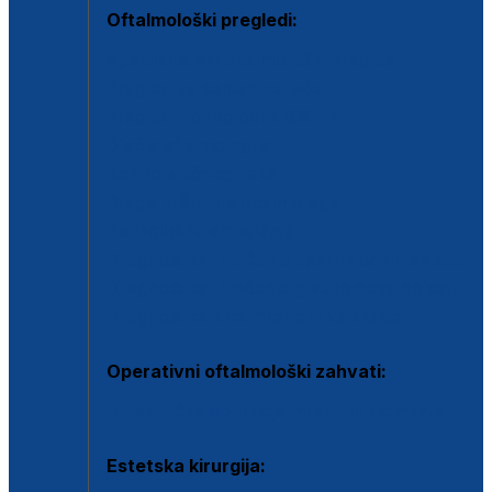
Oftalmološki pregledi:
Specijalistički oftalmološki pregled
Pregled za kontaktne leće
Pregled vidnog polja (OCT)
Dječja oftalmologija
Kontrola očnog tlaka
Drugo mišljenje oftalmologa
Retinološka ambulanta
Dijagnostika i liječenje upalnih očnih bolesti
Dijagnostika i liječenje glaukomske bolesti
Dijagnostika sive mrene ili katarakte
Operativni oftalmološki zahvati:
Ultrazvučna operacija mrene ili katarakta
Estetska kirurgija: