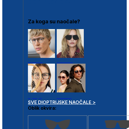
DIOPTRIJSKI OKVIRI
Za koga su naočale?
Muške
Ženske
Dječje
Unisex
SVE DIOPTRIJSKE NAOČALE >
Oblik okvira: