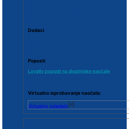
Polarizirane sunčane naočale
Fotokromatske sunčane naočale
Naočale s clip-on dodatkom
Dodaci
Dodaci za dioptrijske naočale
Poklon bonovi
Popusti
Loyalty popusti na dioptrijske naočale
Outlet dioptrijskih naočala
Virtualno isprobavanje naočala:
Virtualno ogledalo