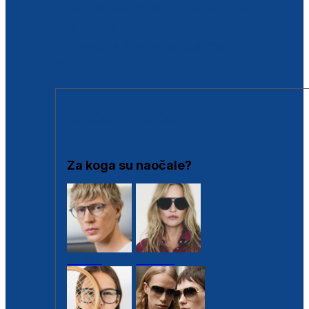
BESPLATNA KONTROLA SLUHA
Poslovnice
Proizvodi s loyalty popustima
Outlet
SUNČANE NAOČALE
Za koga su naočale?
Muške
Ženske