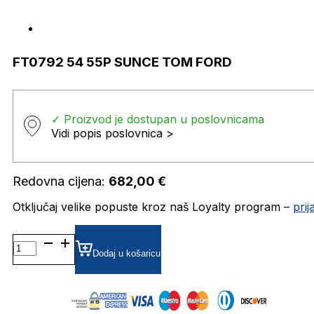
FT0792 54 55P SUNCE TOM FORD
✓ Proizvod je dostupan u poslovnicama
Vidi popis poslovnica >
Redovna cijena:
682,00
€
Otključaj velike popuste kroz naš Loyalty program –
pri
FT0792
54
Dodaj u košaricu
55P
SUNCE
TOM
FORD