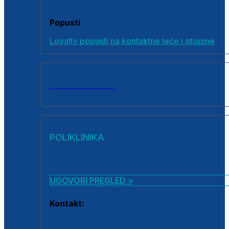
Popusti
Loyalty popusti na kontaktne leće i otopine
SVI PROIZVODI
POLIKLINIKA
UGOVORI PREGLED >
Kontakt:
0800 222 025