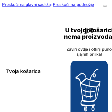
Preskoči na glavni sadržaj
Preskoči na podnožje
U tvojoj košarici još
nema proizvoda
Zaviri ovdje i otkrij puno
sjajnih prilika!
Tvoja košarica