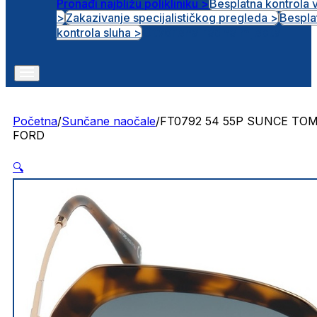
Pronađi najbližu polikliniku >
Besplatna kontrola 
>
Zakazivanje specijalističkog pregleda >
Bespla
Otvorena radna mjesta
kontrola sluha >
Početna
/
Sunčane naočale
/
FT0792 54 55P SUNCE TO
FORD
🔍