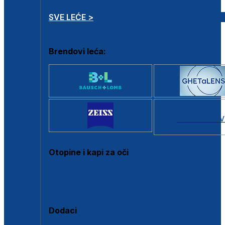
SVE LEĆE >
Brendovi leća:
SVI BRANDOV
Otopine i kapi za oči
Sve otopine za kontaktne leće
Sve kapi za oči
Dodaci