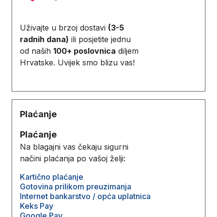
Uživajte u brzoj dostavi
(3-5
radnih dana)
ili posjetite jednu
od naših
100+ poslovnica
diljem
Hrvatske. Uvijek smo blizu vas!
Plaćanje
Plaćanje
Na blagajni vas čekaju sigurni
načini plaćanja po vašoj želji:
Kartično plaćanje
Gotovina prilikom preuzimanja
Internet bankarstvo / opća uplatnica
Keks Pay
Google Pay