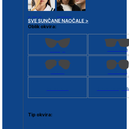
Dječje
Unisex
SVE SUNČANE NAOČALE >
Oblik okvira:
Kvadratan
Cat eye
Aviator
Četvrtasti
Svi oblici >
Virtualno ogled
Tip okvira:
Puni okvir