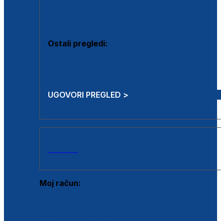
Estetska kirurgija i mali operativni zahvati
Aplikacija botoxa
Ostali pregledi:
Medicina rada
Sistematski pregled
UGOVORI PREGLED >
AKCIJE
Moj račun:
Prijava postojećeg korisnika
Registracija novog korisnika
Zaboravljena lozinka