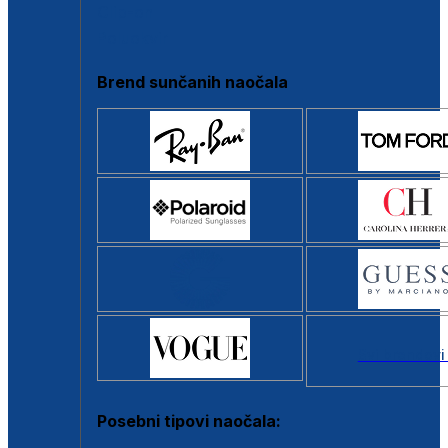
Clip-on
Poluokvir
Brend sunčanih naočala
Svi brendovi
Posebni tipovi naočala: