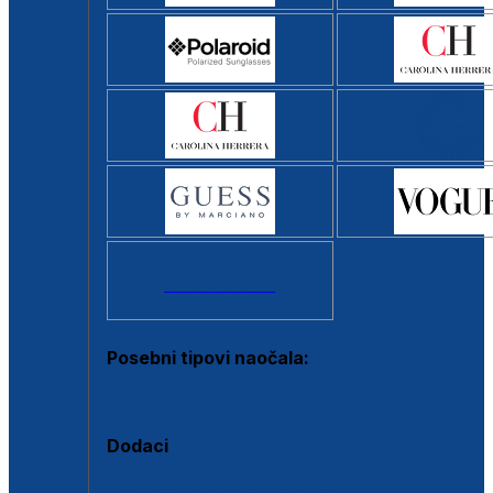
Svi brendovi >
Posebni tipovi naočala:
Okviri s clip-on dodatkom
Dodaci
Dodaci za dioptrijske naočale