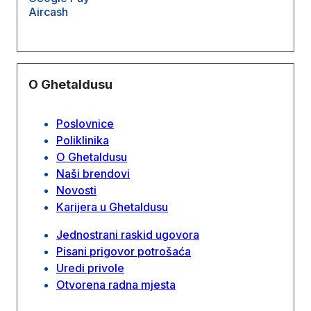
Aircash
O Ghetaldusu
Poslovnice
Poliklinika
O Ghetaldusu
Naši brendovi
Novosti
Karijera u Ghetaldusu
Jednostrani raskid ugovora
Pisani prigovor potrošaća
Uredi privole
Otvorena radna mjesta