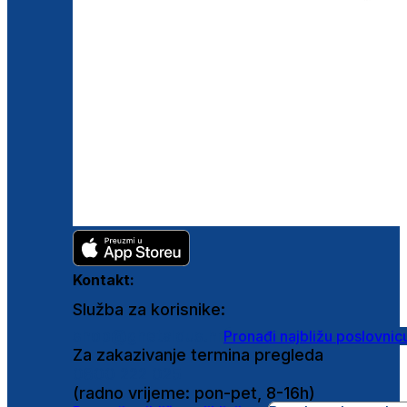
Kontakt:
Služba za korisnike:
shop@ghetaldus.hr
Pronađi najbližu poslovnic
Za zakazivanje termina pregleda
0800 222 025
(radno vrijeme: pon-pet, 8-16h)