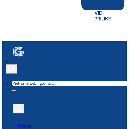
VIDI
PRILIKE
Traži
Prijava