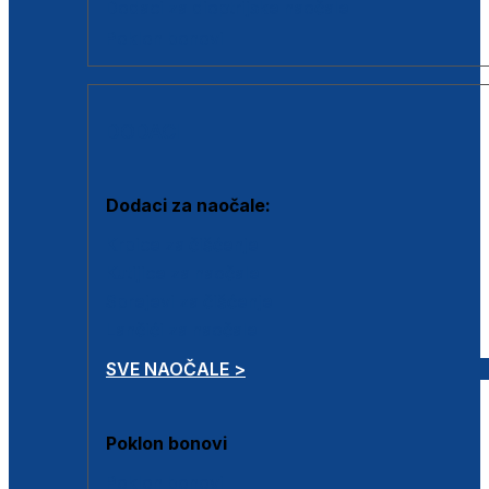
Dodaci za dioptrijske naočale
Poklon bonovi
DODACI
Dodaci za naočale:
Krpice za čišćenje
Kutijice za naočale
Sprejevi za čišćenje
Lančići za naočale
SVE NAOČALE >
Poklon bonovi
Poklon bonovi