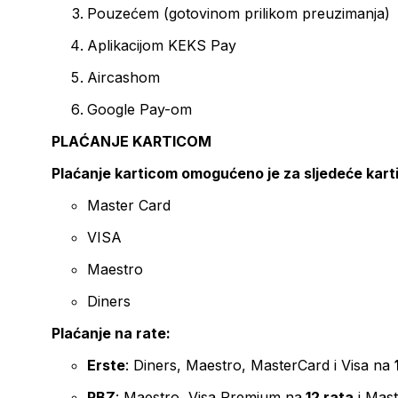
Pouzećem (gotovinom prilikom preuzimanja)
Aplikacijom KEKS Pay
Aircashom
Google Pay-om
PLAĆANJE KARTICOM
Plaćanje karticom omogućeno je za sljedeće kart
Master Card
VISA
Maestro
Diners
Plaćanje na rate:
Erste
: Diners, Maestro, MasterCard i Visa na
PBZ
: Maestro, Visa Premium na
12 rata
i Mas