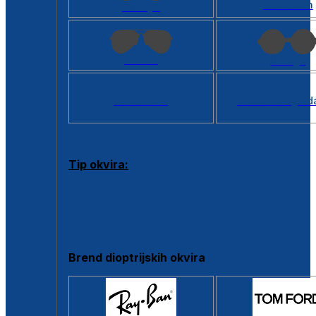
Kvadratan
Cat eye
Aviator
Okrugli
Svi oblici >
Virtualno ogled
Tip okvira:
Puni okvir
Clip-on
Poluokvir
Brend dioptrijskih okvira