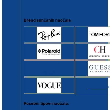
Clip-on
Poluokvir
Brend sunčanih naočala
Svi brendovi
Posebni tipovi naočala: