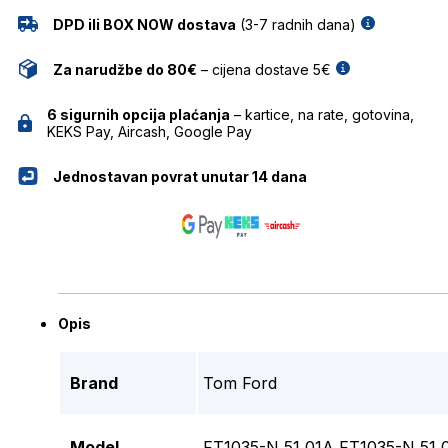
DPD ili BOX NOW dostava
(3-7 radnih dana)
Za narudžbe do 80€
– cijena dostave 5€
6 sigurnih opcija plaćanja
– kartice, na rate, gotovina,
KEKS Pay, Aircash, Google Pay
Jednostavan povrat unutar 14 dana
Opis
Brand
Tom Ford
Model
FT1035-N 51 01A FT1035-N 51 