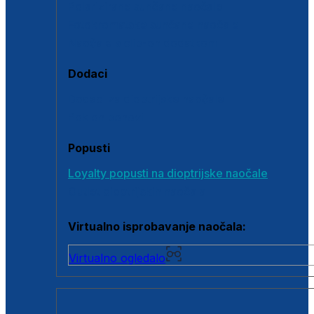
Polarizirane sunčane naočale
Fotokromatske sunčane naočale
Naočale s clip-on dodatkom
Dodaci
Dodaci za dioptrijske naočale
Poklon bonovi
Popusti
Loyalty popusti na dioptrijske naočale
Outlet dioptrijskih naočala
Virtualno isprobavanje naočala:
Virtualno ogledalo