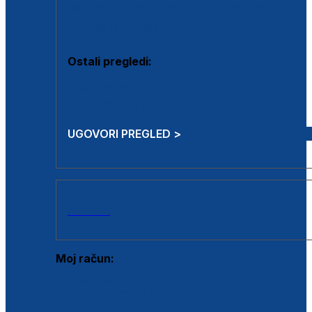
Estetska kirurgija i mali operativni zahvati
Aplikacija botoxa
Ostali pregledi:
Medicina rada
Sistematski pregled
UGOVORI PREGLED >
AKCIJE
Moj račun:
Prijava postojećeg korisnika
Registracija novog korisnika
Zaboravljena lozinka