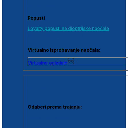
Poklon bonovi
Popusti
Loyalty popusti na dioptrijske naočale
Outlet dioptrijskih naočala
Virtualno isprobavanje naočala:
Virtualno ogledalo
KONTAKTNE LEĆE I OTOPINE
Odaberi prema trajanju:
Jednodnevne leće
Mjesečne leće