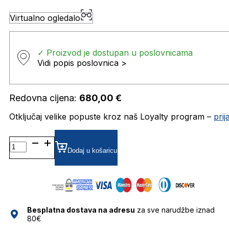
Virtualno ogledalo
✓ Proizvod je dostupan u poslovnicama
Vidi popis poslovnica >
Redovna cijena:
680,00
€
Otključaj velike popuste kroz naš Loyalty program –
pri
FT1035-
N SUNČANE
Dodaj u košaricu
NAOČALE
TOM
FORD
količina
Besplatna dostava na adresu
za sve narudžbe iznad
80€