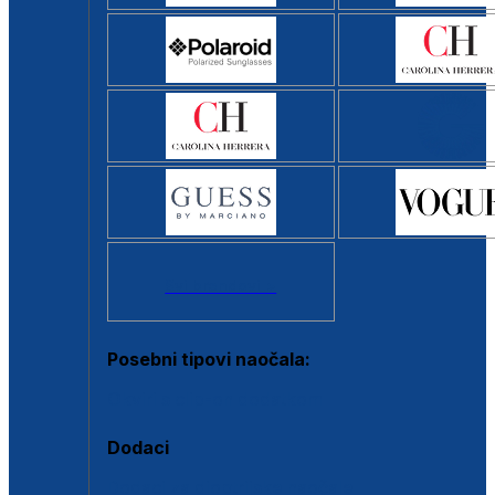
Svi brendovi >
Posebni tipovi naočala:
Okviri s clip-on dodatkom
Dodaci
Dodaci za dioptrijske naočale