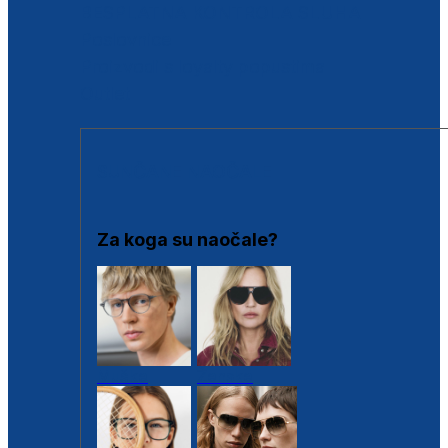
BESPLATNA KONTROLA SLUHA
Poslovnice
Proizvodi s loyalty popustima
Outlet
SUNČANE NAOČALE
Za koga su naočale?
Muške
Ženske