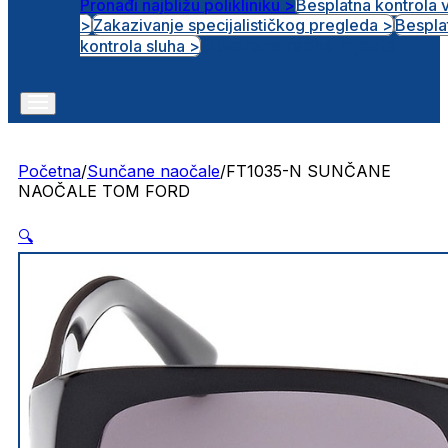
Pronađi najbližu polikliniku >
Besplatna kontrola 
>
Zakazivanje specijalističkog pregleda >
Bespla
Otvorena radna mjesta
kontrola sluha >
Početna
/
Sunčane naočale
/
FT1035-N SUNČANE
NAOČALE TOM FORD
🔍