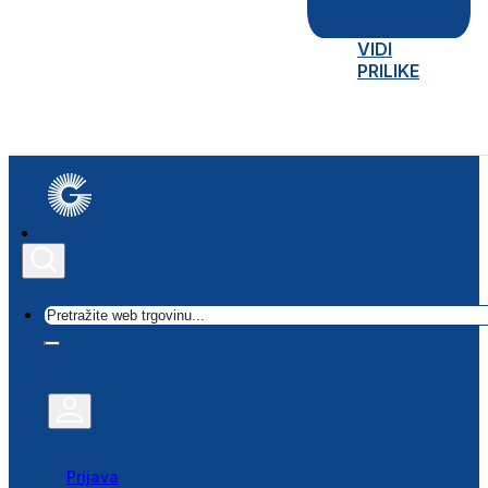
VIDI
PRILIKE
Traži
Prijava