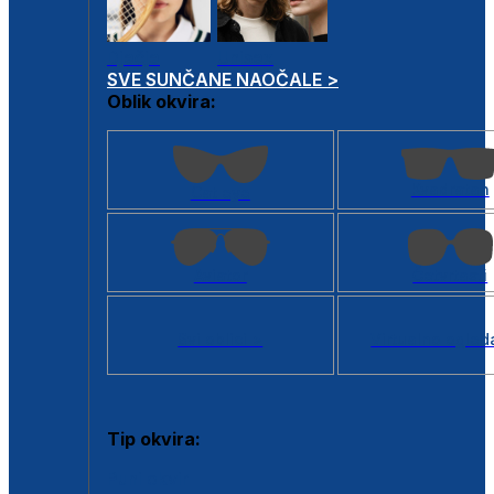
Dječje
Unisex
SVE SUNČANE NAOČALE >
Oblik okvira:
Kvadratan
Cat eye
Aviator
Četvrtasti
Svi oblici >
Virtualno ogled
Tip okvira:
Puni okvir