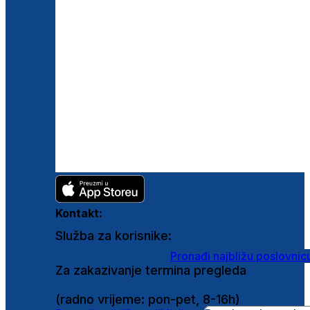
Kontakt:
Služba za korisnike:
shop@ghetaldus.hr
Pronađi najbližu poslovnic
Za zakazivanje termina pregleda
0800 222 025
(radno vrijeme: pon-pet, 8-16h)