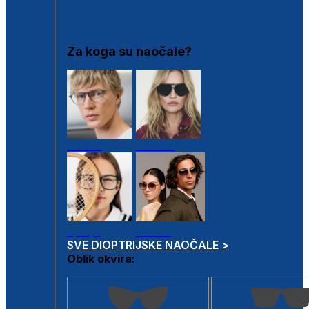
DIOPTRIJSKI OKVIRI
Za koga su naočale?
Muške
Ženske
Dječje
Unisex
SVE DIOPTRIJSKE NAOČALE >
Oblik okvira: