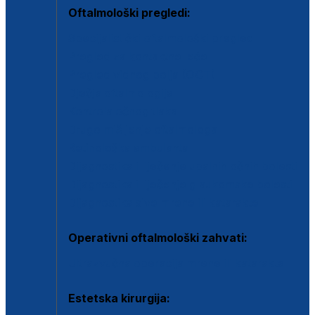
Oftalmološki pregledi:
Specijalistički oftalmološki pregled
Pregled za kontaktne leće
Pregled vidnog polja (OCT)
Dječja oftalmologija
Kontrola očnog tlaka
Drugo mišljenje oftalmologa
Retinološka ambulanta
Dijagnostika i liječenje upalnih očnih bolesti
Dijagnostika i liječenje glaukomske bolesti
Dijagnostika sive mrene ili katarakte
Operativni oftalmološki zahvati:
Ultrazvučna operacija mrene ili katarakta
Estetska kirurgija: