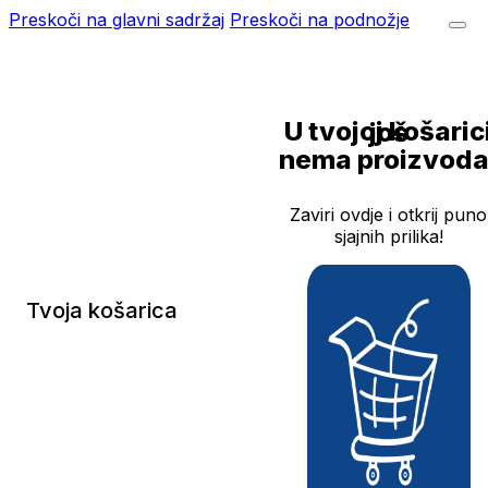
Preskoči na glavni sadržaj
Preskoči na podnožje
U tvojoj košarici još
nema proizvoda
Zaviri ovdje i otkrij puno
sjajnih prilika!
Tvoja košarica