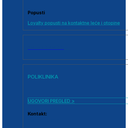
Popusti
Loyalty popusti na kontaktne leće i otopine
SVI PROIZVODI
POLIKLINIKA
UGOVORI PREGLED >
Kontakt:
0800 222 025