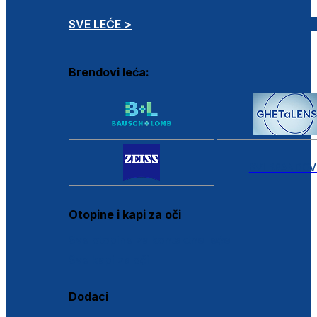
SVE LEĆE >
Brendovi leća:
SVI BRANDOV
Otopine i kapi za oči
Sve otopine za kontaktne leće
Sve kapi za oči
Dodaci