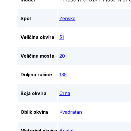
Spol
Ženske
Veličina okvira
51
Veličina mosta
20
Duljina ručice
135
Boja okvira
Crna
Oblik okvira
Kvadratan
Materijal okvira
Acetat