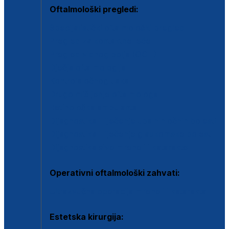
Oftalmološki pregledi:
Specijalistički oftalmološki pregled
Pregled za kontaktne leće
Pregled vidnog polja (OCT)
Dječja oftalmologija
Kontrola očnog tlaka
Drugo mišljenje oftalmologa
Retinološka ambulanta
Dijagnostika i liječenje upalnih očnih bolesti
Dijagnostika i liječenje glaukomske bolesti
Dijagnostika sive mrene ili katarakte
Operativni oftalmološki zahvati:
Ultrazvučna operacija mrene ili katarakta
Estetska kirurgija: