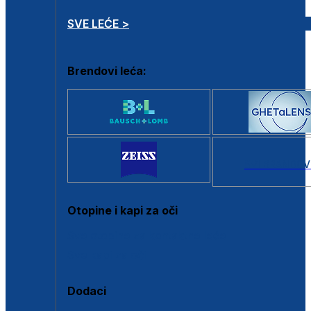
SVE LEĆE >
Brendovi leća:
SVI BRANDOV
Otopine i kapi za oči
Sve otopine za kontaktne leće
Sve kapi za oči
Dodaci