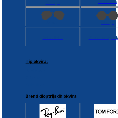
Kvadratan
Cat eye
Aviator
Okrugli
Svi oblici >
Virtualno ogled
Tip okvira:
Puni okvir
Clip-on
Poluokvir
Brend dioptrijskih okvira