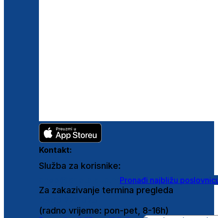
Kontakt:
Služba za korisnike:
shop@ghetaldus.hr
Pronađi najbližu poslovnic
Za zakazivanje termina pregleda
0800 222 025
(radno vrijeme: pon-pet, 8-16h)