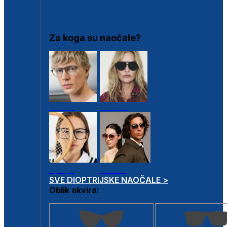
DIOPTRIJSKI OKVIRI
Za koga su naočale?
Muške
Ženske
Dječje
Unisex
SVE DIOPTRIJSKE NAOČALE >
Oblik okvira: