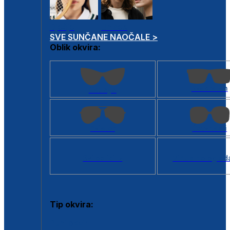
Dječje
Unisex
SVE SUNČANE NAOČALE >
Oblik okvira:
Kvadratan
Cat eye
Aviator
Četvrtasti
Svi oblici >
Virtualno ogled
Tip okvira:
Puni okvir