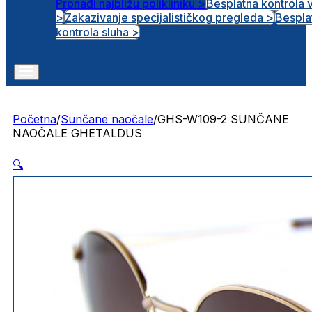
Pronađi najbližu polikliniku >
Besplatna kontrola 
>
Zakazivanje specijalističkog pregleda >
Bespla
Otvorena radna mjesta
kontrola sluha >
Početna
/
Sunčane naočale
/
GHS-W109-2 SUNČANE
NAOČALE GHETALDUS
🔍