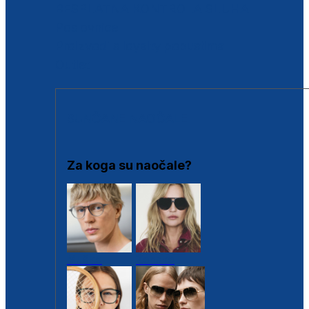
BESPLATNA KONTROLA SLUHA
Poslovnice
Proizvodi s loyalty popustima
Outlet
SUNČANE NAOČALE
Za koga su naočale?
Muške
Ženske