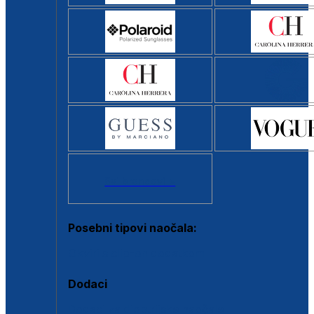
Svi brendovi >
Posebni tipovi naočala:
Okviri s clip-on dodatkom
Dodaci
Dodaci za dioptrijske naočale