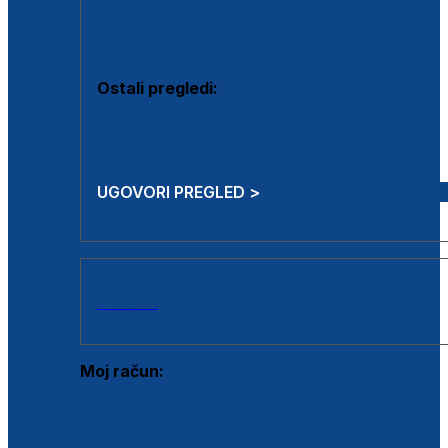
Estetska kirurgija i mali operativni zahvati
Aplikacija botoxa
Ostali pregledi:
Medicina rada
Sistematski pregled
UGOVORI PREGLED >
AKCIJE
Moj račun:
Prijava postojećeg korisnika
Registracija novog korisnika
Zaboravljena lozinka