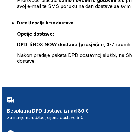
Proizvode plaćate
samo novcem u gotovini
tek pr
svoj e-mail te SMS poruku na dan dostave sa svim 
Detalji opcija brze dostave
Opcije dostave:
DPD ili BOX NOW dostava (prosječno, 3-7 radnih
Nakon predaje paketa DPD dostavnoj službi, na SMS 
dostave.
Besplatna DPD dostava iznad 80 €
Za manje narudžbe, cijena dostave 5 €