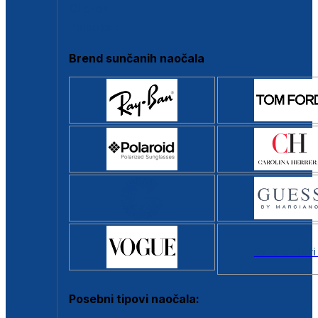
Clip-on
Poluokvir
Brend sunčanih naočala
Svi brendovi
Posebni tipovi naočala: