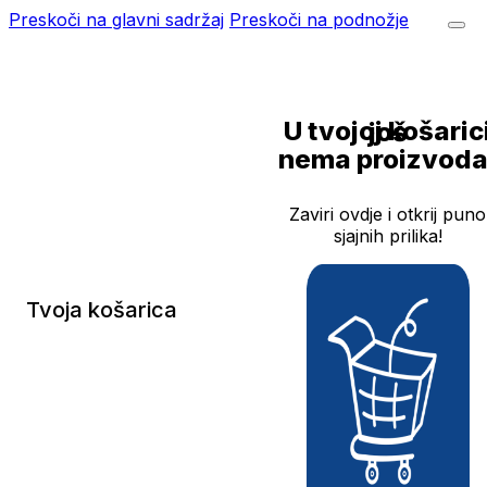
Preskoči na glavni sadržaj
Preskoči na podnožje
U tvojoj košarici još
nema proizvoda
Zaviri ovdje i otkrij puno
sjajnih prilika!
Tvoja košarica