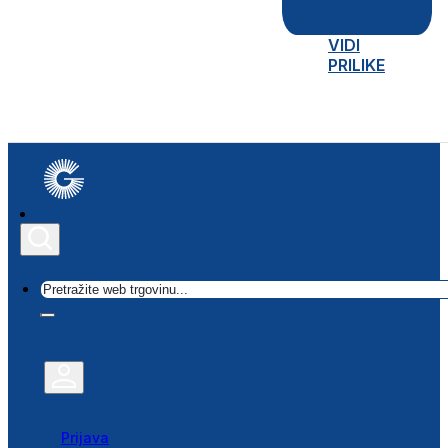
VIDI
PRILIKE
Traži
Prijava