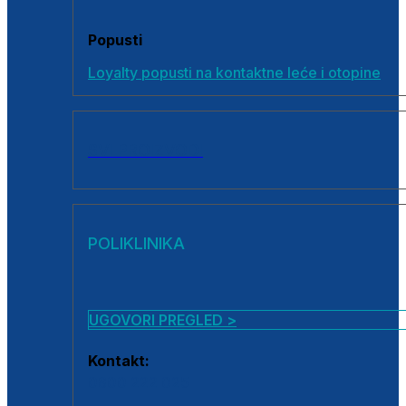
Popusti
Loyalty popusti na kontaktne leće i otopine
SVI PROIZVODI
POLIKLINIKA
UGOVORI PREGLED >
Kontakt:
0800 222 025