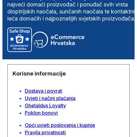
najveći domaći proizvođač i ponuđač svih vrsta
dioptrijskih naočala, sunčanih naočala te kontaktni
leća domaćih i najpoznatijih svjetskih proizvođača.
Korisne informacije
Dostava i povrat
Uvjeti i načini plaćanja
Ghetaldus Loyalty
Poklon bonovi
Opći uvjeti poslovanja i kupnje
Pravila privatnosti