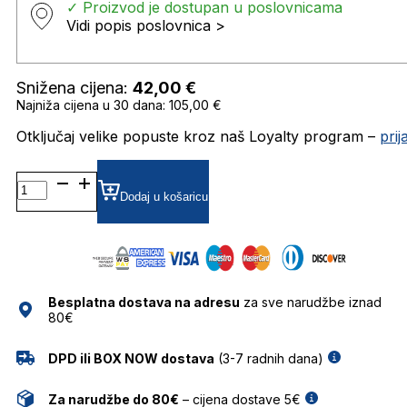
✓ Proizvod je dostupan u poslovnicama
Vidi popis poslovnica >
Snižena cijena:
42,00
€
Najniža cijena u 30 dana: 105,00 €
Otključaj velike popuste kroz naš Loyalty program –
pri
GHS-
W109-
Dodaj u košaricu
2 SUNČANE
NAOČALE
GHETALDUS
količina
Besplatna dostava na adresu
za sve narudžbe iznad
80€
DPD ili BOX NOW dostava
(3-7 radnih dana)
Za narudžbe do 80€
– cijena dostave 5€