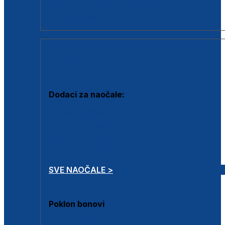
Dodaci za dioptrijske naočale
Poklon bonovi
DODACI
Dodaci za naočale:
Krpice za čišćenje
Kutijice za naočale
Sprejevi za čišćenje
Lančići za naočale
SVE NAOČALE >
Poklon bonovi
Poklon bonovi