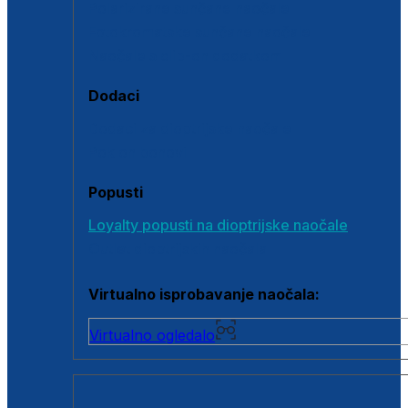
Polarizirane sunčane naočale
Fotokromatske sunčane naočale
Naočale s clip-on dodatkom
Dodaci
Dodaci za dioptrijske naočale
Poklon bonovi
Popusti
Loyalty popusti na dioptrijske naočale
Outlet dioptrijskih naočala
Virtualno isprobavanje naočala:
Virtualno ogledalo