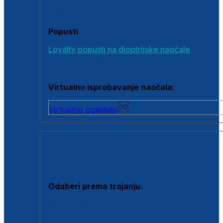
Poklon bonovi
Popusti
Loyalty popusti na dioptrijske naočale
Outlet dioptrijskih naočala
Virtualno isprobavanje naočala:
Virtualno ogledalo
KONTAKTNE LEĆE I OTOPINE
Odaberi prema trajanju:
Jednodnevne leće
Mjesečne leće