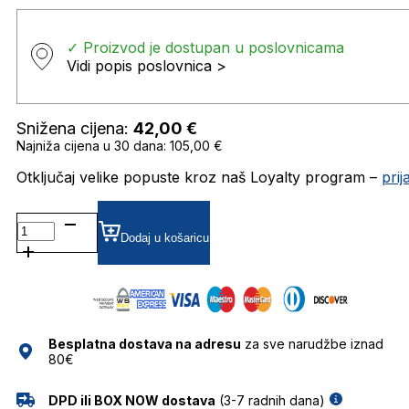
✓ Proizvod je dostupan u poslovnicama
Vidi popis poslovnica >
Snižena cijena:
42,00
€
Najniža cijena u 30 dana: 105,00 €
Otključaj velike popuste kroz naš Loyalty program –
pri
GHS-
W120-
Dodaj u košaricu
1 SUNČANE
NAOČALE
GHETALDUS
količina
Besplatna dostava na adresu
za sve narudžbe iznad
80€
DPD ili BOX NOW dostava
(3-7 radnih dana)