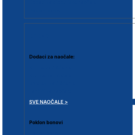
Dodaci za dioptrijske naočale
Poklon bonovi
DODACI
Dodaci za naočale:
Krpice za čišćenje
Kutijice za naočale
Sprejevi za čišćenje
Lančići za naočale
SVE NAOČALE >
Poklon bonovi
Poklon bonovi