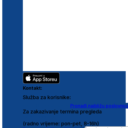
Kontakt:
Služba za korisnike:
shop@ghetaldus.hr
Pronađi najbližu poslovnic
Za zakazivanje termina pregleda
0800 222 025
(radno vrijeme: pon-pet, 8-16h)