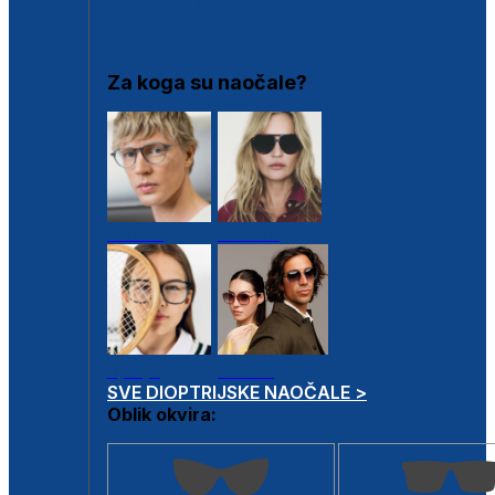
DIOPTRIJSKI OKVIRI
Za koga su naočale?
Muške
Ženske
Dječje
Unisex
SVE DIOPTRIJSKE NAOČALE >
Oblik okvira: