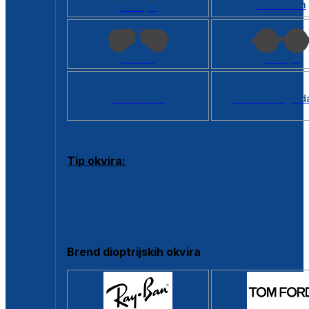
Kvadratan
Cat eye
Aviator
Okrugli
Svi oblici >
Virtualno ogled
Tip okvira:
Puni okvir
Clip-on
Poluokvir
Brend dioptrijskih okvira