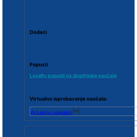
Polarizirane sunčane naočale
Fotokromatske sunčane naočale
Naočale s clip-on dodatkom
Dodaci
Dodaci za dioptrijske naočale
Poklon bonovi
Popusti
Loyalty popusti na dioptrijske naočale
Outlet dioptrijskih naočala
Virtualno isprobavanje naočala:
Virtualno ogledalo