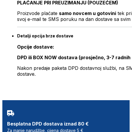
PLAĆANJE PRI PREUZIMANJU (POUZEĆEM)
Proizvode plaćate
samo novcem u gotovini
tek pr
svoj e-mail te SMS poruku na dan dostave sa svim 
Detalji opcija brze dostave
Opcije dostave:
DPD ili BOX NOW dostava (prosječno, 3-7 radnih
Nakon predaje paketa DPD dostavnoj službi, na SMS 
dostave.
Besplatna DPD dostava iznad 80 €
Za manje narudžbe, cijena dostave 5 €