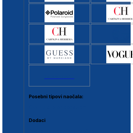
Svi brendovi >
Posebni tipovi naočala:
Okviri s clip-on dodatkom
Dodaci
Dodaci za dioptrijske naočale