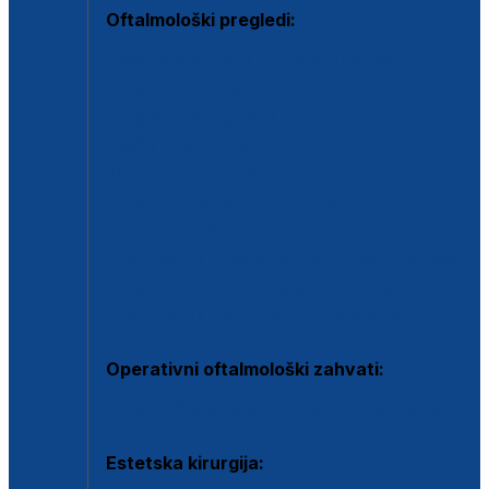
Oftalmološki pregledi:
Specijalistički oftalmološki pregled
Pregled za kontaktne leće
Pregled vidnog polja (OCT)
Dječja oftalmologija
Kontrola očnog tlaka
Drugo mišljenje oftalmologa
Retinološka ambulanta
Dijagnostika i liječenje upalnih očnih bolesti
Dijagnostika i liječenje glaukomske bolesti
Dijagnostika sive mrene ili katarakte
Operativni oftalmološki zahvati:
Ultrazvučna operacija mrene ili katarakta
Estetska kirurgija: