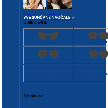
Dječje
Unisex
SVE SUNČANE NAOČALE >
Oblik okvira:
Kvadratan
Cat eye
Aviator
Četvrtasti
Svi oblici >
Virtualno ogled
Tip okvira:
Puni okvir