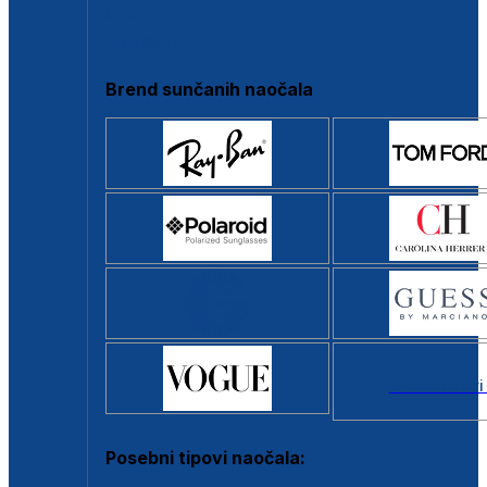
Clip-on
Poluokvir
Brend sunčanih naočala
Svi brendovi
Posebni tipovi naočala: