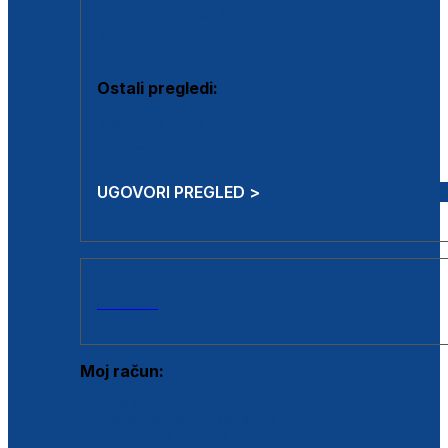
Estetska kirurgija i mali operativni zahvati
Aplikacija botoxa
Ostali pregledi:
Medicina rada
Sistematski pregled
UGOVORI PREGLED >
AKCIJE
Moj račun:
Prijava postojećeg korisnika
Registracija novog korisnika
Zaboravljena lozinka