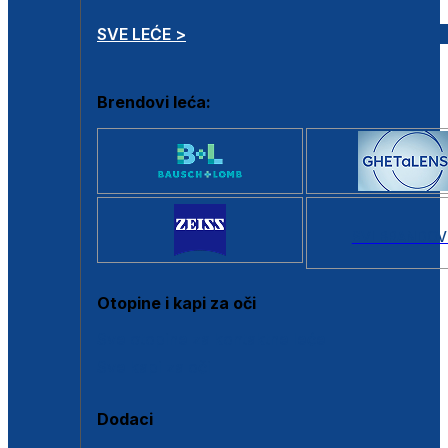
SVE LEĆE >
Brendovi leća:
SVI BRANDOV
Otopine i kapi za oči
Sve otopine za kontaktne leće
Sve kapi za oči
Dodaci