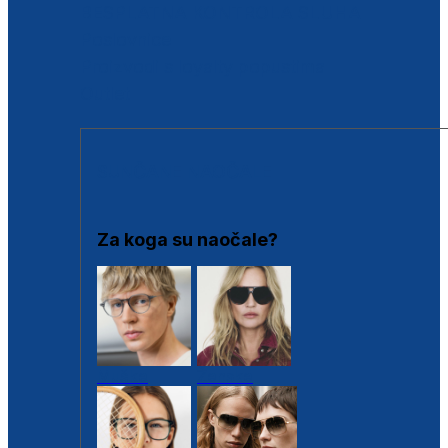
BESPLATNA KONTROLA SLUHA
Poslovnice
Proizvodi s loyalty popustima
Outlet
SUNČANE NAOČALE
Za koga su naočale?
Muške
Ženske