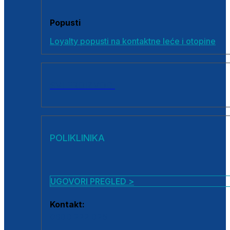
Popusti
Loyalty popusti na kontaktne leće i otopine
SVI PROIZVODI
POLIKLINIKA
UGOVORI PREGLED >
Kontakt:
0800 222 025