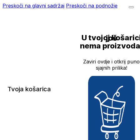
Preskoči na glavni sadržaj
Preskoči na podnožje
U tvojoj košarici još
nema proizvoda
Zaviri ovdje i otkrij puno
sjajnih prilika!
Tvoja košarica