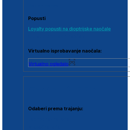
Poklon bonovi
Popusti
Loyalty popusti na dioptrijske naočale
Outlet dioptrijskih naočala
Virtualno isprobavanje naočala:
Virtualno ogledalo
KONTAKTNE LEĆE I OTOPINE
Odaberi prema trajanju:
Jednodnevne leće
Mjesečne leće