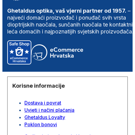
Ghetaldus optika, vaš vjerni partner od 1957.
–
najveći domaći proizvođač i ponuđač svih vrsta
dioptrijskih naočala, sunčanih naočala te kontaktni
leća domaćih i najpoznatijih svjetskih proizvođača.
Korisne informacije
Dostava i povrat
Uvjeti i načini plaćanja
Ghetaldus Loyalty
Poklon bonovi