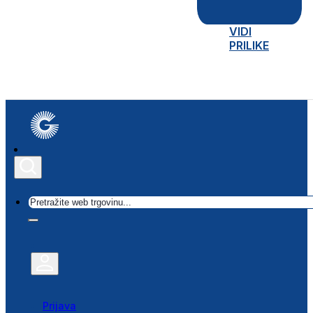
VIDI
PRILIKE
Traži
Prijava