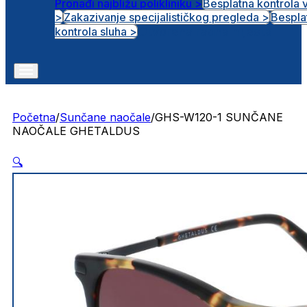
Pronađi najbližu polikliniku >
Besplatna kontrola 
>
Zakazivanje specijalističkog pregleda >
Bespla
Otvorena radna mjesta
kontrola sluha >
Početna
/
Sunčane naočale
/
GHS-W120-1 SUNČANE
NAOČALE GHETALDUS
🔍