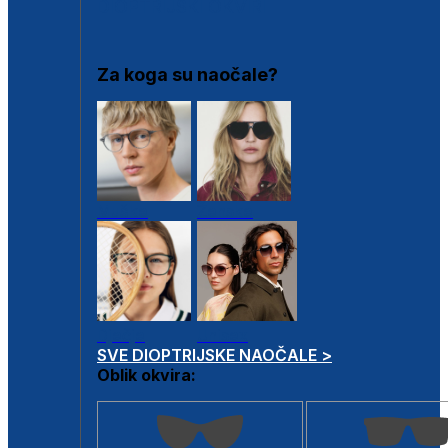
DIOPTRIJSKI OKVIRI
Za koga su naočale?
Muške
Ženske
Dječje
Unisex
SVE DIOPTRIJSKE NAOČALE >
Oblik okvira: