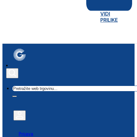
VIDI
PRILIKE
Traži
Prijava