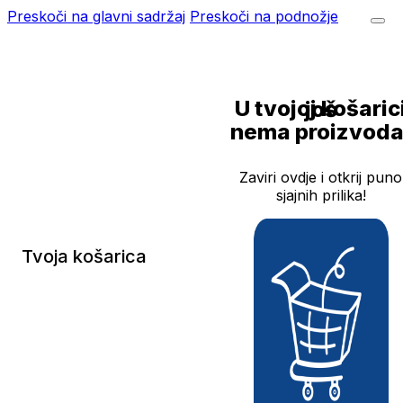
Preskoči na glavni sadržaj
Preskoči na podnožje
U tvojoj košarici još
nema proizvoda
Zaviri ovdje i otkrij puno
sjajnih prilika!
Tvoja košarica