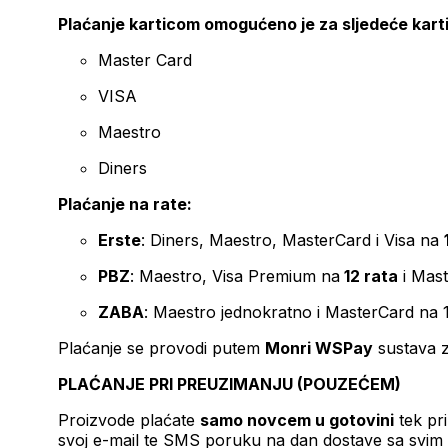
Plaćanje karticom omogućeno je za sljedeće kart
Master Card
VISA
Maestro
Diners
Plaćanje na rate:
Erste
: Diners, Maestro, MasterCard i Visa na
PBZ
: Maestro, Visa Premium na
12 rata
i Mas
ZABA
: Maestro jednokratno i MasterCard na 
Plaćanje se provodi putem
Monri WSPay
sustava z
PLAĆANJE PRI PREUZIMANJU (POUZEĆEM)
Proizvode plaćate
samo novcem u gotovini
tek pr
svoj e-mail te SMS poruku na dan dostave sa svim 