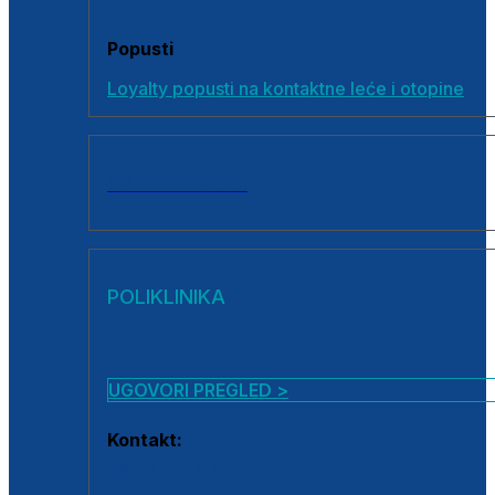
Popusti
Loyalty popusti na kontaktne leće i otopine
SVI PROIZVODI
POLIKLINIKA
UGOVORI PREGLED >
Kontakt:
0800 222 025