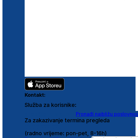
Kontakt:
Služba za korisnike:
shop@ghetaldus.hr
Pronađi najbližu poslovnic
Za zakazivanje termina pregleda
0800 222 025
(radno vrijeme: pon-pet, 8-16h)