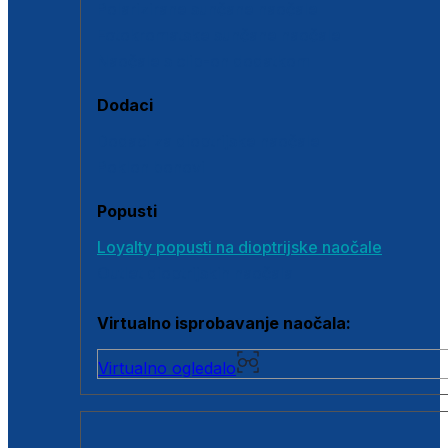
Polarizirane sunčane naočale
Fotokromatske sunčane naočale
Naočale s clip-on dodatkom
Dodaci
Dodaci za dioptrijske naočale
Poklon bonovi
Popusti
Loyalty popusti na dioptrijske naočale
Outlet dioptrijskih naočala
Virtualno isprobavanje naočala:
Virtualno ogledalo