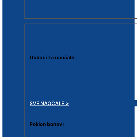
Dodaci za dioptrijske naočale
Poklon bonovi
DODACI
Dodaci za naočale:
Krpice za čišćenje
Kutijice za naočale
Sprejevi za čišćenje
Lančići za naočale
SVE NAOČALE >
Poklon bonovi
Poklon bonovi