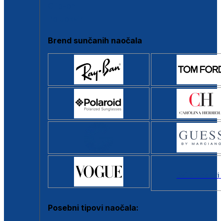
Clip-on
Poluokvir
Brend sunčanih naočala
Svi brendovi
Posebni tipovi naočala: