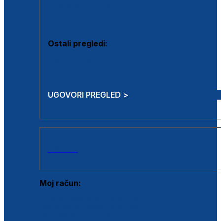
Estetska kirurgija i mali operativni zahvati
Aplikacija botoxa
Ostali pregledi:
Medicina rada
Sistematski pregled
UGOVORI PREGLED >
AKCIJE
Moj račun:
Prijava postojećeg korisnika
Registracija novog korisnika
Zaboravljena lozinka