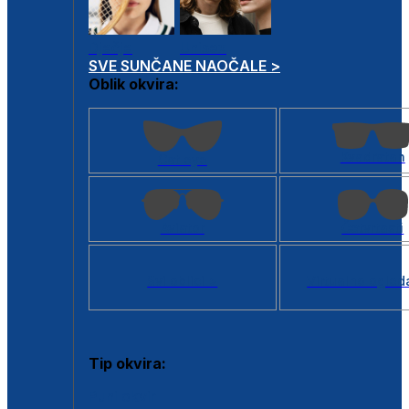
Dječje
Unisex
SVE SUNČANE NAOČALE >
Oblik okvira:
Kvadratan
Cat eye
Aviator
Četvrtasti
Svi oblici >
Virtualno ogled
Tip okvira:
Puni okvir