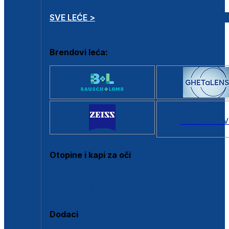
SVE LEĆE >
Brendovi leća:
SVI BRANDOV
Otopine i kapi za oči
Sve otopine za kontaktne leće
Sve kapi za oči
Dodaci