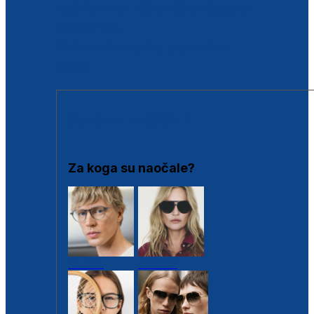
BESPLATNA KONTROLA SLUHA
Poslovnice
Proizvodi s loyalty popustima
Outlet
SUNČANE NAOČALE
Za koga su naočale?
Muške
Ženske