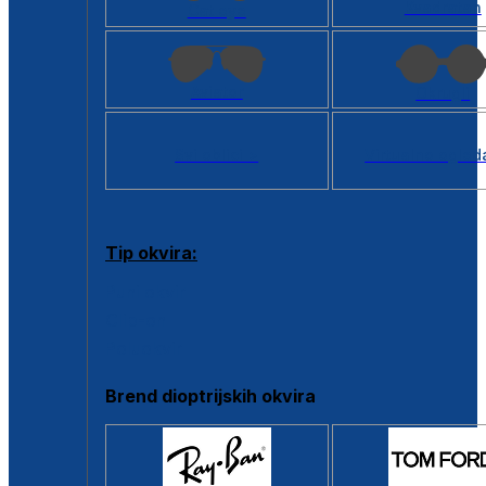
Kvadratan
Cat eye
Aviator
Okrugli
Svi oblici >
Virtualno ogled
Tip okvira:
Puni okvir
Clip-on
Poluokvir
Brend dioptrijskih okvira