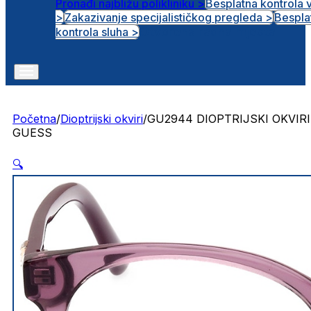
Pronađi najbližu polikliniku >
Besplatna kontrola 
>
Zakazivanje specijalističkog pregleda >
Bespla
Otvorena radna mjesta
kontrola sluha >
Početna
/
Dioptrijski okviri
/
GU2944 DIOPTRIJSKI OKVIRI
GUESS
🔍