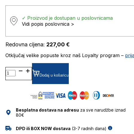
✓ Proizvod je dostupan u poslovnicama
Vidi popis poslovnica >
Redovna cijena:
227,00
€
Otključaj velike popuste kroz naš Loyalty program –
pri
GU2944 DIOPTRIJSKI
OKVIRI
Dodaj u košaricu
GUESS
količina
Besplatna dostava na adresu
za sve narudžbe iznad
80€
DPD ili BOX NOW dostava
(3-7 radnih dana)