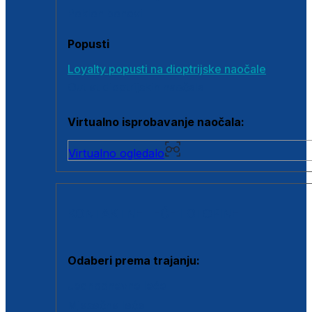
Poklon bonovi
Popusti
Loyalty popusti na dioptrijske naočale
Outlet dioptrijskih naočala
Virtualno isprobavanje naočala:
Virtualno ogledalo
KONTAKTNE LEĆE I OTOPINE
Odaberi prema trajanju:
Jednodnevne leće
Mjesečne leće