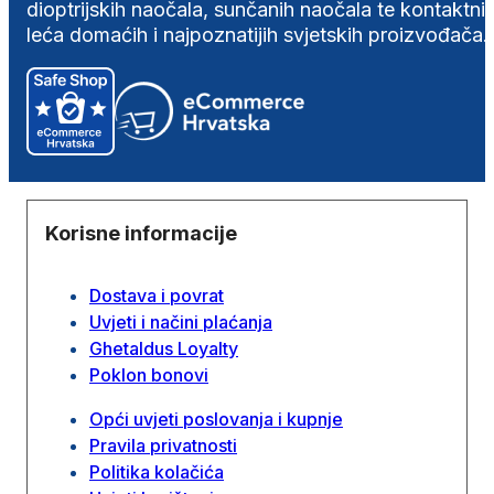
dioptrijskih naočala, sunčanih naočala te kontaktni
leća domaćih i najpoznatijih svjetskih proizvođača.
Korisne informacije
Dostava i povrat
Uvjeti i načini plaćanja
Ghetaldus Loyalty
Poklon bonovi
Opći uvjeti poslovanja i kupnje
Pravila privatnosti
Politika kolačića