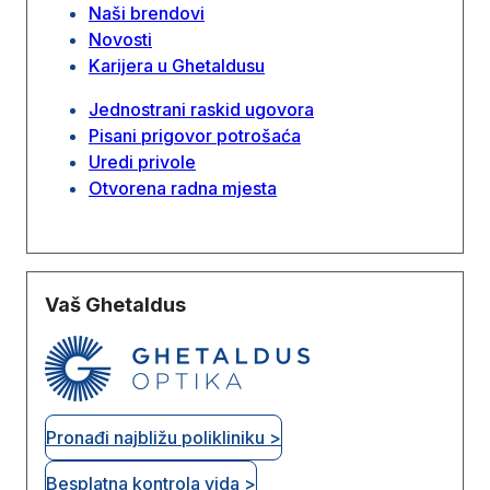
Naši brendovi
Novosti
Karijera u Ghetaldusu
Jednostrani raskid ugovora
Pisani prigovor potrošaća
Uredi privole
Otvorena radna mjesta
Vaš Ghetaldus
Pronađi najbližu polikliniku >
Besplatna kontrola vida >