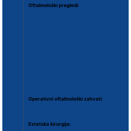
Oftalmološki pregledi:
Specijalistički oftalmološki pregled
Pregled za kontaktne leće
Pregled vidnog polja (OCT)
Dječja oftalmologija
Kontrola očnog tlaka
Drugo mišljenje oftalmologa
Retinološka ambulanta
Dijagnostika i liječenje upalnih očnih bolesti
Dijagnostika i liječenje glaukomske bolesti
Dijagnostika sive mrene ili katarakte
Operativni oftalmološki zahvati:
Ultrazvučna operacija mrene ili katarakta
Estetska kirurgija: