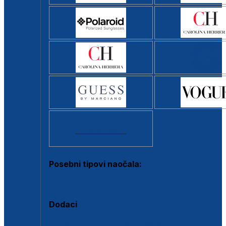
Svi brendovi >
Posebni tipovi naočala:
Okviri s clip-on dodatkom
Dodaci
Dodaci za dioptrijske naočale