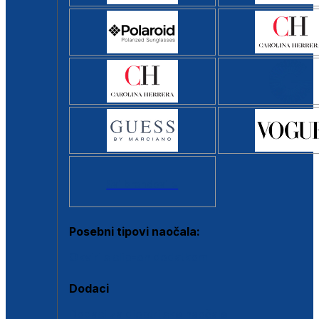
Svi brendovi >
Posebni tipovi naočala:
Okviri s clip-on dodatkom
Dodaci
Dodaci za dioptrijske naočale