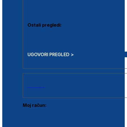
Estetska kirurgija i mali operativni zahvati
Aplikacija botoxa
Ostali pregledi:
Medicina rada
Sistematski pregled
UGOVORI PREGLED >
AKCIJE
Moj račun:
Prijava postojećeg korisnika
Registracija novog korisnika
Zaboravljena lozinka