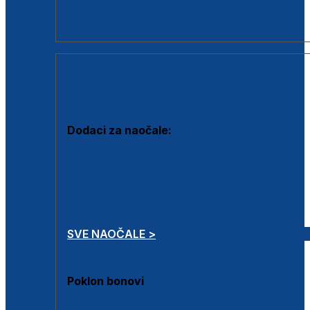
Dodaci za dioptrijske naočale
Poklon bonovi
DODACI
Dodaci za naočale:
Krpice za čišćenje
Kutijice za naočale
Sprejevi za čišćenje
Lančići za naočale
SVE NAOČALE >
Poklon bonovi
Poklon bonovi