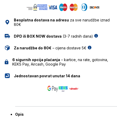
GUESS
SUNCE
količina
Besplatna dostava na adresu
za sve narudžbe iznad
80€
DPD ili BOX NOW dostava
(3-7 radnih dana)
Za narudžbe do 80€
– cijena dostave 5€
6 sigurnih opcija plaćanja
– kartice, na rate, gotovina,
KEKS Pay, Aircash, Google Pay
Jednostavan povrat unutar 14 dana
Opis