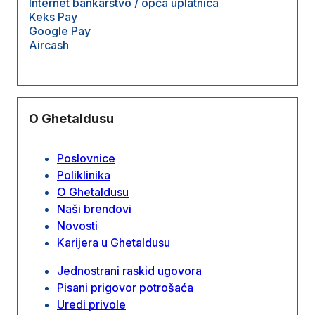
Internet bankarstvo / opća uplatnica
Keks Pay
Google Pay
Aircash
O Ghetaldusu
Poslovnice
Poliklinika
O Ghetaldusu
Naši brendovi
Novosti
Karijera u Ghetaldusu
Jednostrani raskid ugovora
Pisani prigovor potrošaća
Uredi privole