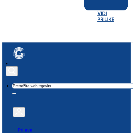
VIDI
PRILIKE
Traži
Prijava