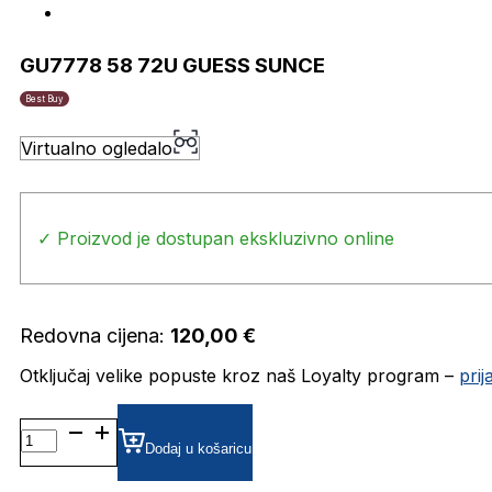
GU7778 58 72U GUESS SUNCE
Best Buy
Virtualno ogledalo
✓ Proizvod je dostupan ekskluzivno online
Redovna cijena:
120,00
€
Otključaj velike popuste kroz naš Loyalty program –
pri
GU7778
58
Dodaj u košaricu
72U