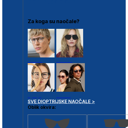
DIOPTRIJSKI OKVIRI
Za koga su naočale?
Muške
Ženske
Dječje
Unisex
SVE DIOPTRIJSKE NAOČALE >
Oblik okvira: