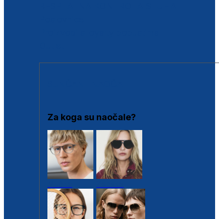
BESPLATNA KONTROLA SLUHA
Poslovnice
Proizvodi s loyalty popustima
Outlet
SUNČANE NAOČALE
Za koga su naočale?
Muške
Ženske