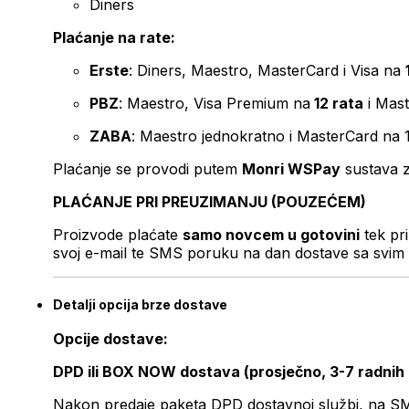
Diners
Plaćanje na rate:
Erste
: Diners, Maestro, MasterCard i Visa na
PBZ
: Maestro, Visa Premium na
12 rata
i Mas
ZABA
: Maestro jednokratno i MasterCard na 
Plaćanje se provodi putem
Monri WSPay
sustava z
PLAĆANJE PRI PREUZIMANJU (POUZEĆEM)
Proizvode plaćate
samo novcem u gotovini
tek pr
svoj e-mail te SMS poruku na dan dostave sa svim 
Detalji opcija brze dostave
Opcije dostave:
DPD ili BOX NOW dostava (prosječno, 3-7 radnih
Nakon predaje paketa DPD dostavnoj službi, na SMS 