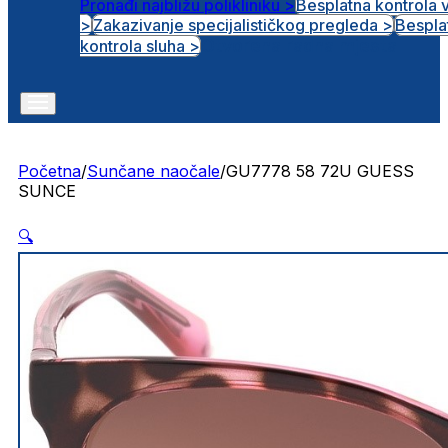
Pronađi najbližu polikliniku >
Besplatna kontrola 
>
Zakazivanje specijalističkog pregleda >
Bespla
Otvorena radna mjesta
kontrola sluha >
Početna
/
Sunčane naočale
/
GU7778 58 72U GUESS
SUNCE
🔍