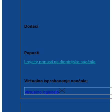
Polarizirane sunčane naočale
Fotokromatske sunčane naočale
Naočale s clip-on dodatkom
Dodaci
Dodaci za dioptrijske naočale
Poklon bonovi
Popusti
Loyalty popusti na dioptrijske naočale
Outlet dioptrijskih naočala
Virtualno isprobavanje naočala:
Virtualno ogledalo