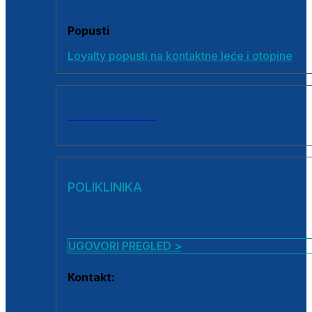
Popusti
Loyalty popusti na kontaktne leće i otopine
SVI PROIZVODI
POLIKLINIKA
UGOVORI PREGLED >
Kontakt:
0800 222 025