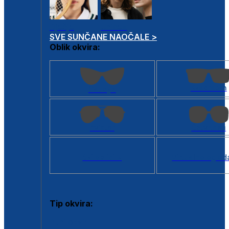
Dječje
Unisex
SVE SUNČANE NAOČALE >
Oblik okvira:
Kvadratan
Cat eye
Aviator
Četvrtasti
Svi oblici >
Virtualno ogled
Tip okvira:
Puni okvir