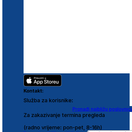
Kontakt:
Služba za korisnike:
shop@ghetaldus.hr
Pronađi najbližu poslovnic
Za zakazivanje termina pregleda
0800 222 025
(radno vrijeme: pon-pet, 8-16h)