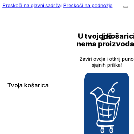
Preskoči na glavni sadržaj
Preskoči na podnožje
U tvojoj košarici još
nema proizvoda
Zaviri ovdje i otkrij puno
sjajnih prilika!
Tvoja košarica