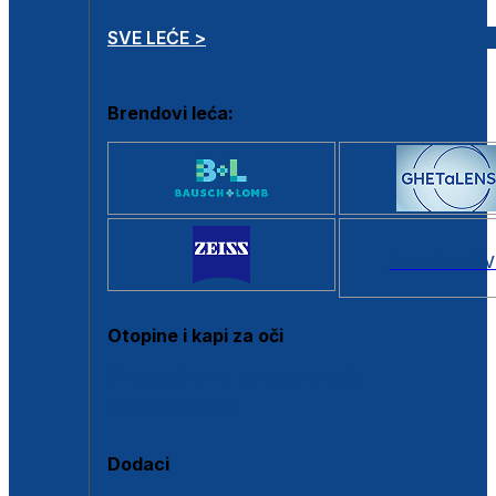
SVE LEĆE >
Brendovi leća:
SVI BRANDOV
Otopine i kapi za oči
Sve otopine za kontaktne leće
Sve kapi za oči
Dodaci