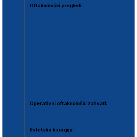
Oftalmološki pregledi:
Specijalistički oftalmološki pregled
Pregled za kontaktne leće
Pregled vidnog polja (OCT)
Dječja oftalmologija
Kontrola očnog tlaka
Drugo mišljenje oftalmologa
Retinološka ambulanta
Dijagnostika i liječenje upalnih očnih bolesti
Dijagnostika i liječenje glaukomske bolesti
Dijagnostika sive mrene ili katarakte
Operativni oftalmološki zahvati:
Ultrazvučna operacija mrene ili katarakta
Estetska kirurgija: