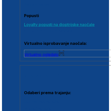
Poklon bonovi
Popusti
Loyalty popusti na dioptrijske naočale
Outlet dioptrijskih naočala
Virtualno isprobavanje naočala:
Virtualno ogledalo
KONTAKTNE LEĆE I OTOPINE
Odaberi prema trajanju:
Jednodnevne leće
Mjesečne leće