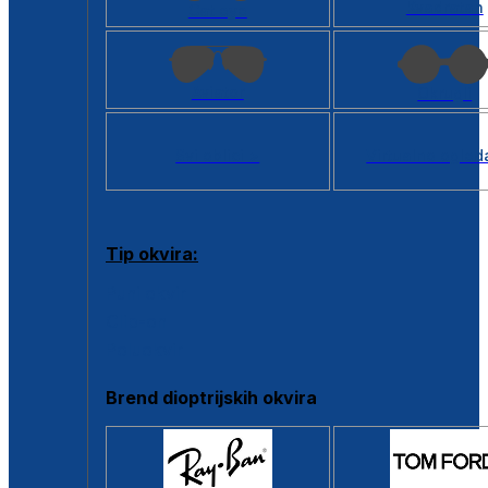
Kvadratan
Cat eye
Aviator
Okrugli
Svi oblici >
Virtualno ogled
Tip okvira:
Puni okvir
Clip-on
Poluokvir
Brend dioptrijskih okvira