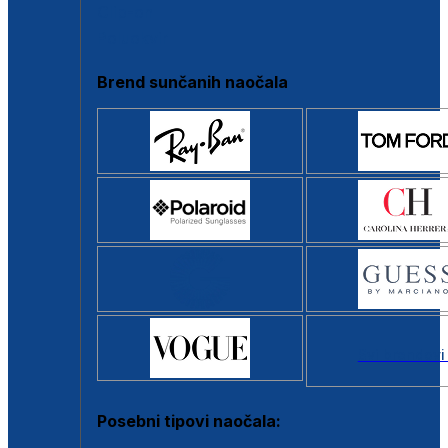
Clip-on
Poluokvir
Brend sunčanih naočala
Svi brendovi
Posebni tipovi naočala: