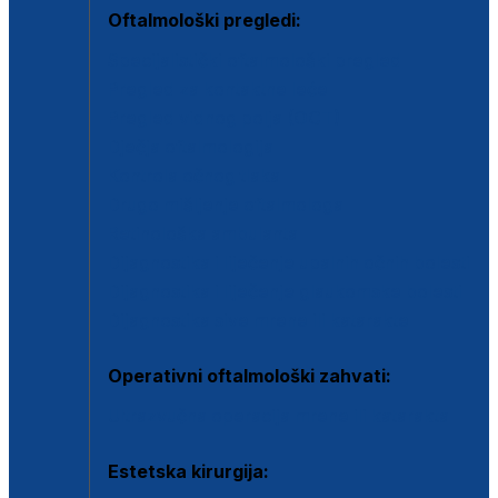
Oftalmološki pregledi:
Specijalistički oftalmološki pregled
Pregled za kontaktne leće
Pregled vidnog polja (OCT)
Dječja oftalmologija
Kontrola očnog tlaka
Drugo mišljenje oftalmologa
Retinološka ambulanta
Dijagnostika i liječenje upalnih očnih bolesti
Dijagnostika i liječenje glaukomske bolesti
Dijagnostika sive mrene ili katarakte
Operativni oftalmološki zahvati:
Ultrazvučna operacija mrene ili katarakta
Estetska kirurgija: