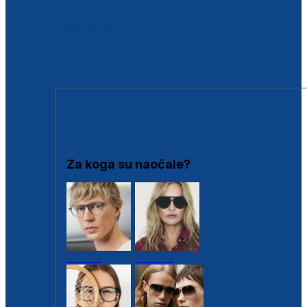
BESPLATNA KONTROLA SLUHA
Poslovnice
Proizvodi s loyalty popustima
Outlet
SUNČANE NAOČALE
Za koga su naočale?
Muške
Ženske