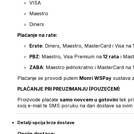
VISA
Maestro
Diners
Plaćanje na rate:
Erste
: Diners, Maestro, MasterCard i Visa na
PBZ
: Maestro, Visa Premium na
12 rata
i Mas
ZABA
: Maestro jednokratno i MasterCard na 
Plaćanje se provodi putem
Monri WSPay
sustava z
PLAĆANJE PRI PREUZIMANJU (POUZEĆEM)
Proizvode plaćate
samo novcem u gotovini
tek pr
svoj e-mail te SMS poruku na dan dostave sa svim 
Detalji opcija brze dostave
Opcije dostave: