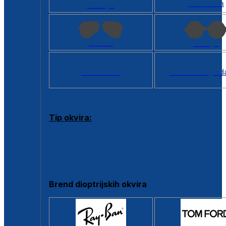
Kvadratan
Cat eye
Aviator
Okrugli
Svi oblici >
Virtualno ogled
Tip okvira:
Puni okvir
Clip-on
Poluokvir
Brend dioptrijskih okvira