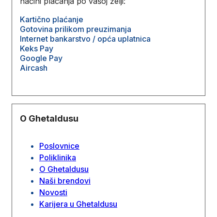
načini plaćanja po vašoj želji:
Kartično plaćanje
Gotovina prilikom preuzimanja
Internet bankarstvo / opća uplatnica
Keks Pay
Google Pay
Aircash
O Ghetaldusu
Poslovnice
Poliklinika
O Ghetaldusu
Naši brendovi
Novosti
Karijera u Ghetaldusu