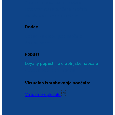
Polarizirane sunčane naočale
Fotokromatske sunčane naočale
Naočale s clip-on dodatkom
Dodaci
Dodaci za dioptrijske naočale
Poklon bonovi
Popusti
Loyalty popusti na dioptrijske naočale
Outlet dioptrijskih naočala
Virtualno isprobavanje naočala:
Virtualno ogledalo