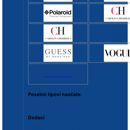
Svi brendovi >
Posebni tipovi naočala:
Okviri s clip-on dodatkom
Dodaci
Dodaci za dioptrijske naočale