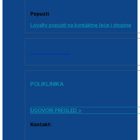
Popusti
Loyalty popusti na kontaktne leće i otopine
SVI PROIZVODI
POLIKLINIKA
UGOVORI PREGLED >
Kontakt:
0800 222 025