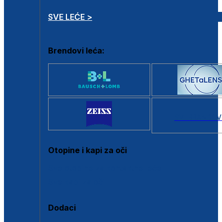
SVE LEĆE >
Brendovi leća:
SVI BRANDOV
Otopine i kapi za oči
Sve otopine za kontaktne leće
Sve kapi za oči
Dodaci