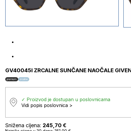
GV40045I ZRCALNE SUNČANE NAOČALE GIVE
premium
zrcalne
✓ Proizvod je dostupan u poslovnicama
Vidi popis poslovnica >
Snižena cijena:
245,70
€
Najniža cijena u 30 dana: 351,00 €