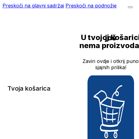
Preskoči na glavni sadržaj
Preskoči na podnožje
U tvojoj košarici još
nema proizvoda
Zaviri ovdje i otkrij puno
sjajnih prilika!
Tvoja košarica