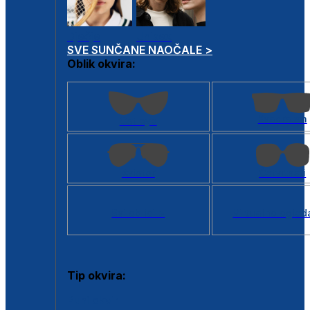
Dječje
Unisex
SVE SUNČANE NAOČALE >
Oblik okvira:
Kvadratan
Cat eye
Aviator
Četvrtasti
Svi oblici >
Virtualno ogled
Tip okvira:
Puni okvir