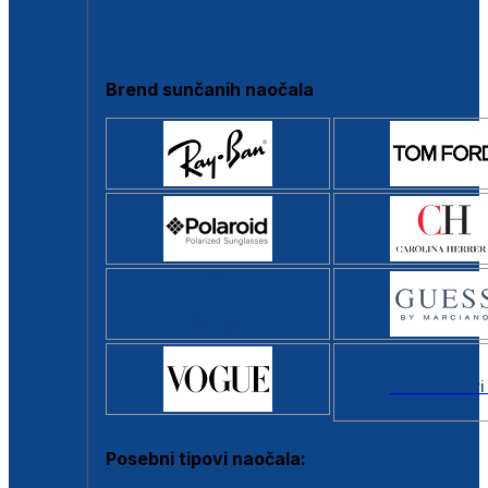
Clip-on
Poluokvir
Brend sunčanih naočala
Svi brendovi
Posebni tipovi naočala: