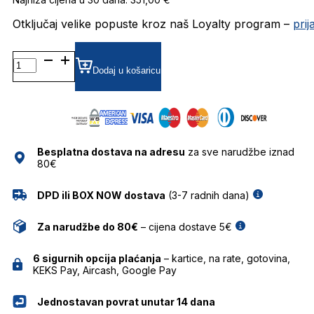
Otključaj velike popuste kroz naš Loyalty program –
pri
GV40045I
ZRCALNE SUNČANE
Dodaj u košaricu
NAOČALE
GIVENCHY
količina
Besplatna dostava na adresu
za sve narudžbe iznad
80€
DPD ili BOX NOW dostava
(3-7 radnih dana)
Za narudžbe do 80€
– cijena dostave 5€
6 sigurnih opcija plaćanja
– kartice, na rate, gotovina,
KEKS Pay, Aircash, Google Pay
Jednostavan povrat unutar 14 dana