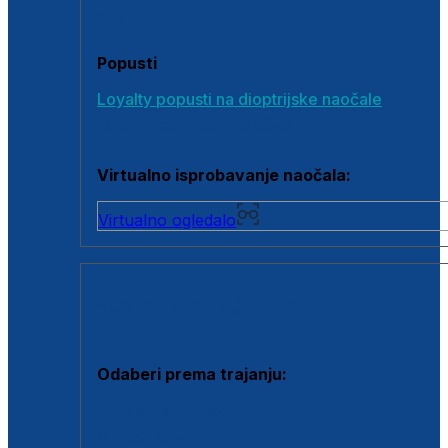
Poklon bonovi
Popusti
Loyalty popusti na dioptrijske naočale
Outlet dioptrijskih naočala
Virtualno isprobavanje naočala:
Virtualno ogledalo
KONTAKTNE LEĆE I OTOPINE
Odaberi prema trajanju:
Jednodnevne leće
Mjesečne leće