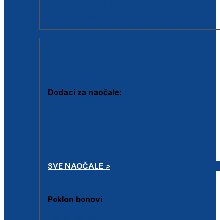
Dodaci za dioptrijske naočale
Poklon bonovi
DODACI
Dodaci za naočale:
Krpice za čišćenje
Kutijice za naočale
Sprejevi za čišćenje
Lančići za naočale
SVE NAOČALE >
Poklon bonovi
Poklon bonovi