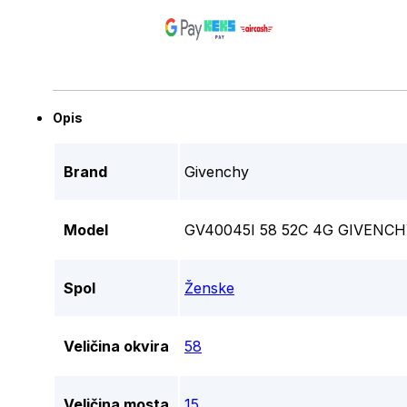
Opis
Brand
Givenchy
Model
GV40045I 58 52C 4G GIVENC
Spol
Ženske
Veličina okvira
58
Veličina mosta
15