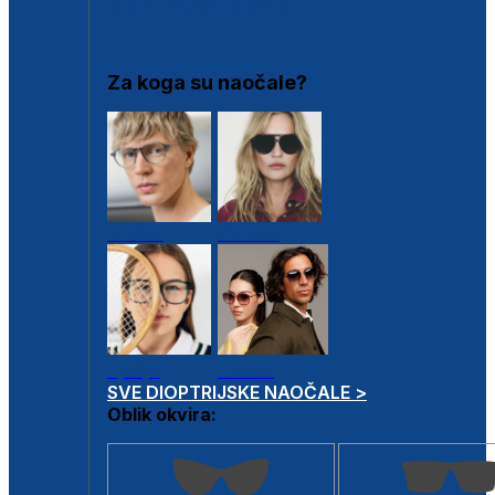
DIOPTRIJSKI OKVIRI
Za koga su naočale?
Muške
Ženske
Dječje
Unisex
SVE DIOPTRIJSKE NAOČALE >
Oblik okvira: