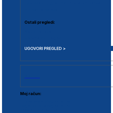
Estetska kirurgija i mali operativni zahvati
Aplikacija botoxa
Ostali pregledi:
Medicina rada
Sistematski pregled
UGOVORI PREGLED >
AKCIJE
Moj račun:
Prijava postojećeg korisnika
Registracija novog korisnika
Zaboravljena lozinka