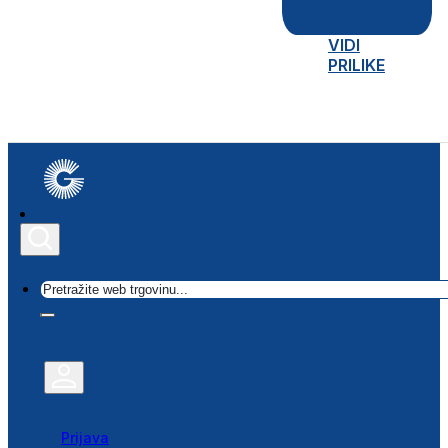
VIDI
PRILIKE
Traži
Prijava