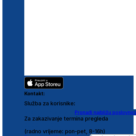
Kontakt:
Služba za korisnike:
shop@ghetaldus.hr
Pronađi najbližu poslovnic
Za zakazivanje termina pregleda
0800 222 025
(radno vrijeme: pon-pet, 8-16h)