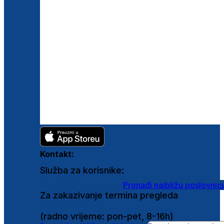
Kontakt:
Služba za korisnike:
shop@ghetaldus.hr
Pronađi najbližu poslovnic
Za zakazivanje termina pregleda
0800 222 025
(radno vrijeme: pon-pet, 8-16h)