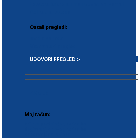
Estetska kirurgija i mali operativni zahvati
Aplikacija botoxa
Ostali pregledi:
Medicina rada
Sistematski pregled
UGOVORI PREGLED >
AKCIJE
Moj račun:
Prijava postojećeg korisnika
Registracija novog korisnika
Zaboravljena lozinka