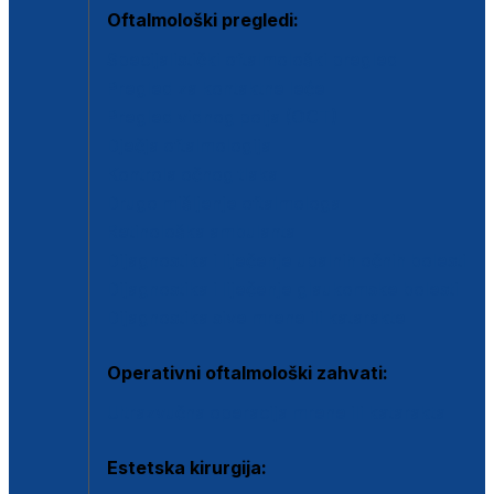
Oftalmološki pregledi:
Specijalistički oftalmološki pregled
Pregled za kontaktne leće
Pregled vidnog polja (OCT)
Dječja oftalmologija
Kontrola očnog tlaka
Drugo mišljenje oftalmologa
Retinološka ambulanta
Dijagnostika i liječenje upalnih očnih bolesti
Dijagnostika i liječenje glaukomske bolesti
Dijagnostika sive mrene ili katarakte
Operativni oftalmološki zahvati:
Ultrazvučna operacija mrene ili katarakta
Estetska kirurgija: