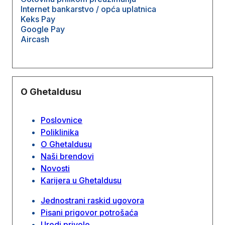
Internet bankarstvo / opća uplatnica
Keks Pay
Google Pay
Aircash
O Ghetaldusu
Poslovnice
Poliklinika
O Ghetaldusu
Naši brendovi
Novosti
Karijera u Ghetaldusu
Jednostrani raskid ugovora
Pisani prigovor potrošaća
Uredi privole