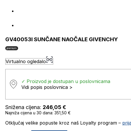
GV40053I SUNČANE NAOČALE GIVENCHY
premium
Virtualno ogledalo
✓ Proizvod je dostupan u poslovnicama
Vidi popis poslovnica >
Snižena cijena:
246,05
€
Najniža cijena u 30 dana: 351,50 €
Otključaj velike popuste kroz naš Loyalty program –
pri