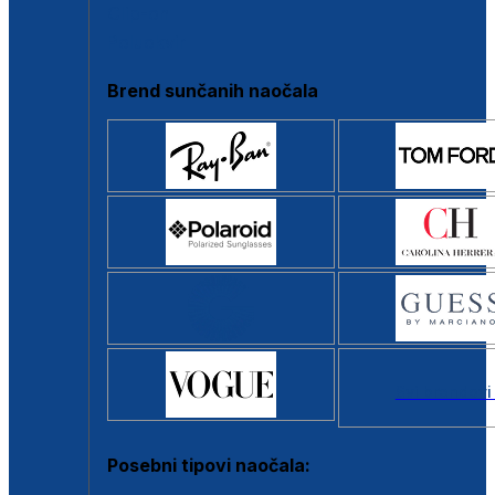
Clip-on
Poluokvir
Brend sunčanih naočala
Svi brendovi
Posebni tipovi naočala: