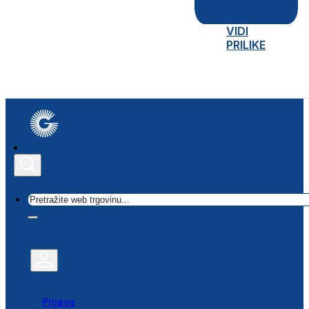
VIDI
PRILIKE
Traži
Prijava