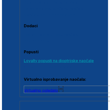
Polarizirane sunčane naočale
Fotokromatske sunčane naočale
Naočale s clip-on dodatkom
Dodaci
Dodaci za dioptrijske naočale
Poklon bonovi
Popusti
Loyalty popusti na dioptrijske naočale
Outlet dioptrijskih naočala
Virtualno isprobavanje naočala:
Virtualno ogledalo