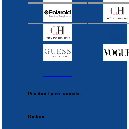
Svi brendovi >
Posebni tipovi naočala:
Okviri s clip-on dodatkom
Dodaci
Dodaci za dioptrijske naočale