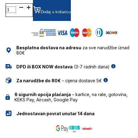
GV40053I SUNČANE
NAOČALE
Dodaj u košaricu
GIVENCHY
količina
Besplatna dostava na adresu
za sve narudžbe iznad
80€
DPD ili BOX NOW dostava
(3-7 radnih dana)
Za narudžbe do 80€
– cijena dostave 5€
6 sigurnih opcija plaćanja
– kartice, na rate, gotovina,
KEKS Pay, Aircash, Google Pay
Jednostavan povrat unutar 14 dana