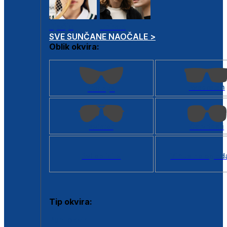
Dječje
Unisex
SVE SUNČANE NAOČALE >
Oblik okvira:
Kvadratan
Cat eye
Aviator
Četvrtasti
Svi oblici >
Virtualno ogled
Tip okvira:
Puni okvir