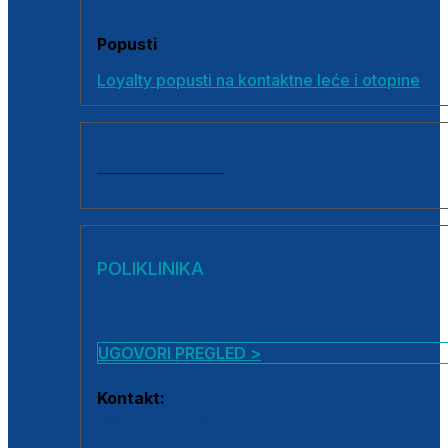
Popusti
Loyalty popusti na kontaktne leće i otopine
SVI PROIZVODI
POLIKLINIKA
UGOVORI PREGLED >
Kontakt:
0800 222 025