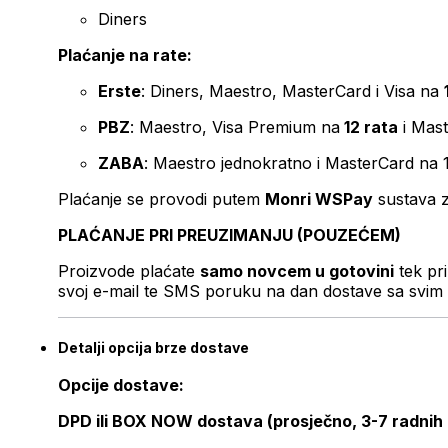
Diners
Plaćanje na rate:
Erste
: Diners, Maestro, MasterCard i Visa na
PBZ
: Maestro, Visa Premium na
12 rata
i Mas
ZABA
: Maestro jednokratno i MasterCard na 
Plaćanje se provodi putem
Monri WSPay
sustava z
PLAĆANJE PRI PREUZIMANJU (POUZEĆEM)
Proizvode plaćate
samo novcem u gotovini
tek pr
svoj e-mail te SMS poruku na dan dostave sa svim 
Detalji opcija brze dostave
Opcije dostave:
DPD ili BOX NOW dostava (prosječno, 3-7 radnih