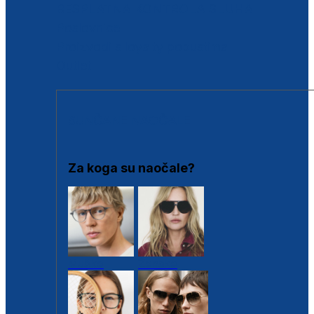
BESPLATNA KONTROLA SLUHA
Poslovnice
Proizvodi s loyalty popustima
Outlet
SUNČANE NAOČALE
Za koga su naočale?
Muške
Ženske