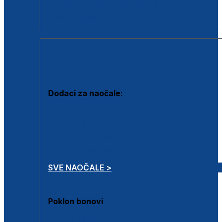
Dodaci za dioptrijske naočale
Poklon bonovi
DODACI
Dodaci za naočale:
Krpice za čišćenje
Kutijice za naočale
Sprejevi za čišćenje
Lančići za naočale
SVE NAOČALE >
Poklon bonovi
Poklon bonovi