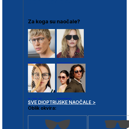
DIOPTRIJSKI OKVIRI
Za koga su naočale?
Muške
Ženske
Dječje
Unisex
SVE DIOPTRIJSKE NAOČALE >
Oblik okvira: