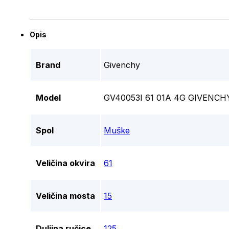
Opis
Brand
Givenchy
Model
GV40053I 61 01A 4G GIVENC
Spol
Muške
Veličina okvira
61
Veličina mosta
15
Duljina ručice
125