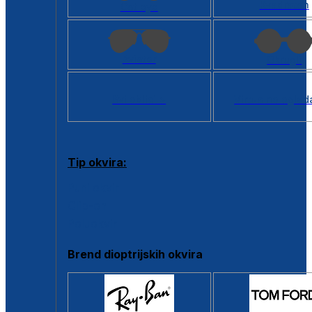
Kvadratan
Cat eye
Aviator
Okrugli
Svi oblici >
Virtualno ogled
Tip okvira:
Puni okvir
Clip-on
Poluokvir
Brend dioptrijskih okvira