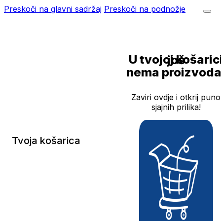
Preskoči na glavni sadržaj
Preskoči na podnožje
U tvojoj košarici još
nema proizvoda
Zaviri ovdje i otkrij puno
sjajnih prilika!
Tvoja košarica