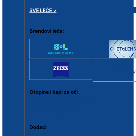
SVE LEĆE >
Brendovi leća:
SVI BRANDOV
Otopine i kapi za oči
Sve otopine za kontaktne leće
Sve kapi za oči
Dodaci