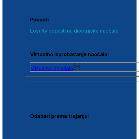
Poklon bonovi
Popusti
Loyalty popusti na dioptrijske naočale
Outlet dioptrijskih naočala
Virtualno isprobavanje naočala:
Virtualno ogledalo
KONTAKTNE LEĆE I OTOPINE
Odaberi prema trajanju:
Jednodnevne leće
Mjesečne leće