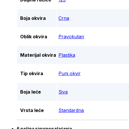
Boja okvira
Crna
Oblik okvira
Pravokutan
Materijal okvira
Plastika
Tip okvira
Puni okvir
Boja leće
Siva
Vrsta leće
Standardna
6 načina sigurnog plaćanja