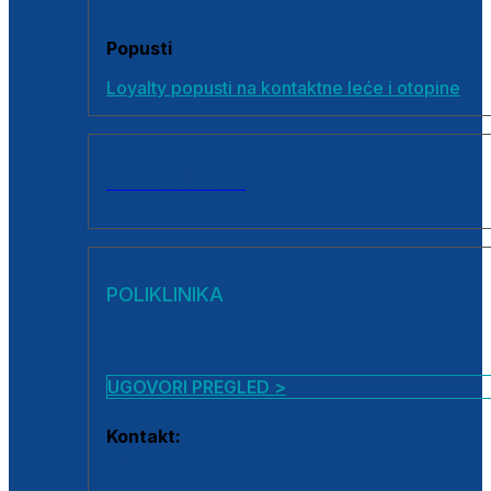
Popusti
Loyalty popusti na kontaktne leće i otopine
SVI PROIZVODI
POLIKLINIKA
UGOVORI PREGLED >
Kontakt:
0800 222 025