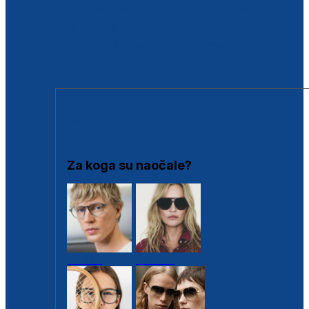
BESPLATNA KONTROLA SLUHA
Poslovnice
Proizvodi s loyalty popustima
Outlet
SUNČANE NAOČALE
Za koga su naočale?
Muške
Ženske