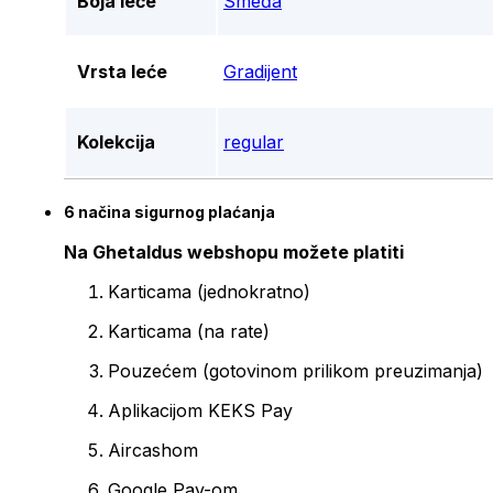
Boja leće
Smeđa
Vrsta leće
Gradijent
Kolekcija
regular
6 načina sigurnog plaćanja
Na Ghetaldus webshopu možete platiti
Karticama (jednokratno)
Karticama (na rate)
Pouzećem (gotovinom prilikom preuzimanja)
Aplikacijom KEKS Pay
Aircashom
Google Pay-om