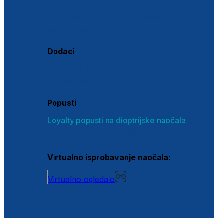
Polarizirane sunčane naočale
Fotokromatske sunčane naočale
Naočale s clip-on dodatkom
Dodaci
Dodaci za dioptrijske naočale
Poklon bonovi
Popusti
Loyalty popusti na dioptrijske naočale
Outlet dioptrijskih naočala
Virtualno isprobavanje naočala:
Virtualno ogledalo