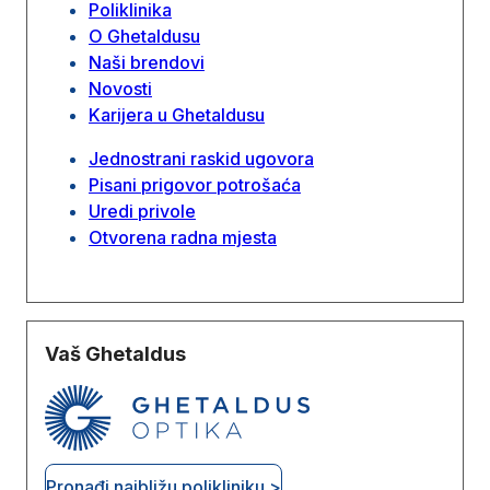
Poliklinika
O Ghetaldusu
Naši brendovi
Novosti
Karijera u Ghetaldusu
Jednostrani raskid ugovora
Pisani prigovor potrošaća
Uredi privole
Otvorena radna mjesta
Vaš Ghetaldus
Pronađi najbližu polikliniku >