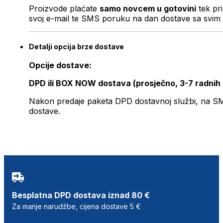
Proizvode plaćate
samo novcem u gotovini
tek pr
svoj e-mail te SMS poruku na dan dostave sa svim 
Detalji opcija brze dostave
Opcije dostave:
DPD ili BOX NOW dostava (prosječno, 3-7 radnih
Nakon predaje paketa DPD dostavnoj službi, na SMS 
dostave.
Besplatna DPD dostava iznad 80 €
Za manje narudžbe, cijena dostave 5 €