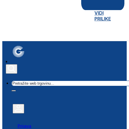
VIDI
PRILIKE
Traži
Prijava