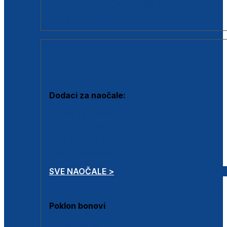
Dodaci za dioptrijske naočale
Poklon bonovi
DODACI
Dodaci za naočale:
Krpice za čišćenje
Kutijice za naočale
Sprejevi za čišćenje
Lančići za naočale
SVE NAOČALE >
Poklon bonovi
Poklon bonovi