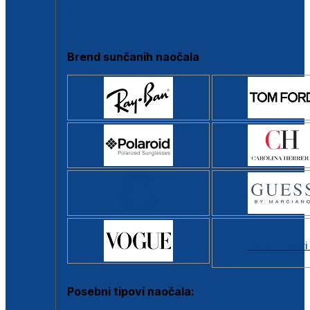
Clip-on
Poluokvir
Brend sunčanih naočala
Svi brendovi
Posebni tipovi naočala: