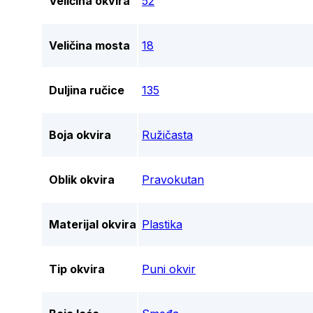
Veličina okvira
52
Veličina mosta
18
Duljina ručice
135
Boja okvira
Ružičasta
Oblik okvira
Pravokutan
Materijal okvira
Plastika
Tip okvira
Puni okvir