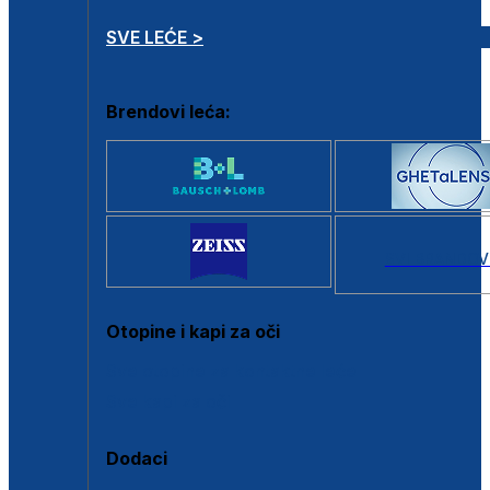
SVE LEĆE >
Brendovi leća:
SVI BRANDOV
Otopine i kapi za oči
Sve otopine za kontaktne leće
Sve kapi za oči
Dodaci