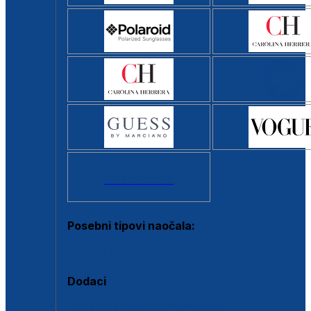
Svi brendovi >
Posebni tipovi naočala:
Okviri s clip-on dodatkom
Dodaci
Dodaci za dioptrijske naočale