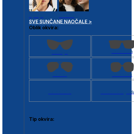
Dječje
Unisex
SVE SUNČANE NAOČALE >
Oblik okvira:
Kvadratan
Cat eye
Aviator
Četvrtasti
Svi oblici >
Virtualno ogled
Tip okvira:
Puni okvir