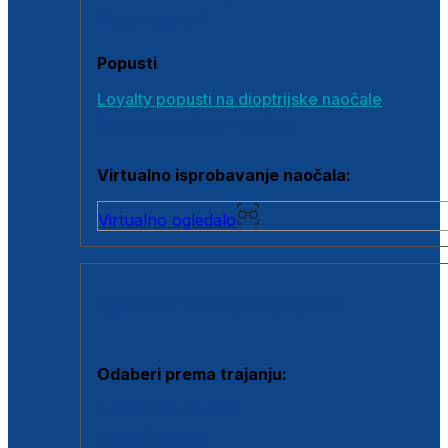
Poklon bonovi
Popusti
Loyalty popusti na dioptrijske naočale
Outlet dioptrijskih naočala
Virtualno isprobavanje naočala:
Virtualno ogledalo
KONTAKTNE LEĆE I OTOPINE
Odaberi prema trajanju:
Jednodnevne leće
Mjesečne leće