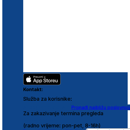
Kontakt:
Služba za korisnike:
shop@ghetaldus.hr
Pronađi najbližu poslovnic
Za zakazivanje termina pregleda
0800 222 025
(radno vrijeme: pon-pet, 8-16h)