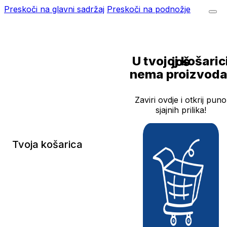
Preskoči na glavni sadržaj
Preskoči na podnožje
U tvojoj košarici još
nema proizvoda
Zaviri ovdje i otkrij puno
sjajnih prilika!
Tvoja košarica