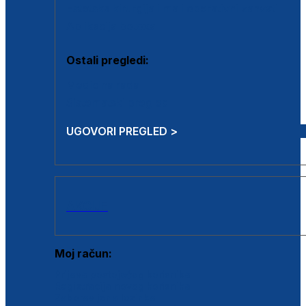
Estetska kirurgija i mali operativni zahvati
Aplikacija botoxa
Ostali pregledi:
Medicina rada
Sistematski pregled
UGOVORI PREGLED >
AKCIJE
Moj račun:
Prijava postojećeg korisnika
Registracija novog korisnika
Zaboravljena lozinka