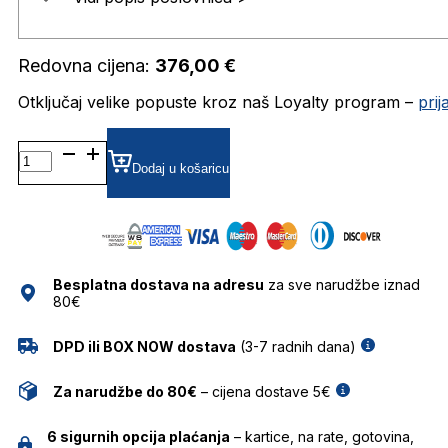
Redovna cijena:
376,00
€
Otključaj velike popuste kroz naš Loyalty program –
pri
HER0186/S
GRADIJENT SUNČANE
Dodaj u košaricu
NAOČALE
CAROLINA
HERRERA
količina
Besplatna dostava na adresu
za sve narudžbe iznad
80€
DPD ili BOX NOW dostava
(3-7 radnih dana)
Za narudžbe do 80€
– cijena dostave 5€
6 sigurnih opcija plaćanja
– kartice, na rate, gotovina,