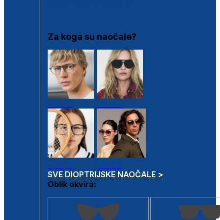
DIOPTRIJSKI OKVIRI
Za koga su naočale?
Muške
Ženske
Dječje
Unisex
SVE DIOPTRIJSKE NAOČALE >
Oblik okvira: