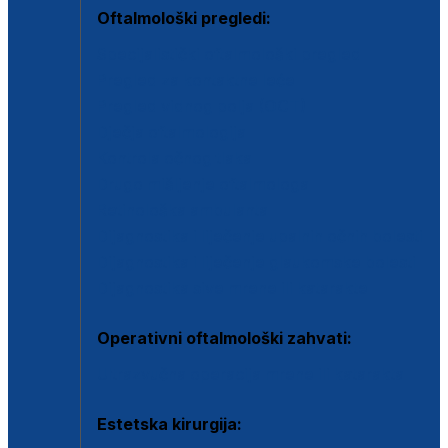
Oftalmološki pregledi:
Specijalistički oftalmološki pregled
Pregled za kontaktne leće
Pregled vidnog polja (OCT)
Dječja oftalmologija
Kontrola očnog tlaka
Drugo mišljenje oftalmologa
Retinološka ambulanta
Dijagnostika i liječenje upalnih očnih bolesti
Dijagnostika i liječenje glaukomske bolesti
Dijagnostika sive mrene ili katarakte
Operativni oftalmološki zahvati:
Ultrazvučna operacija mrene ili katarakta
Estetska kirurgija: