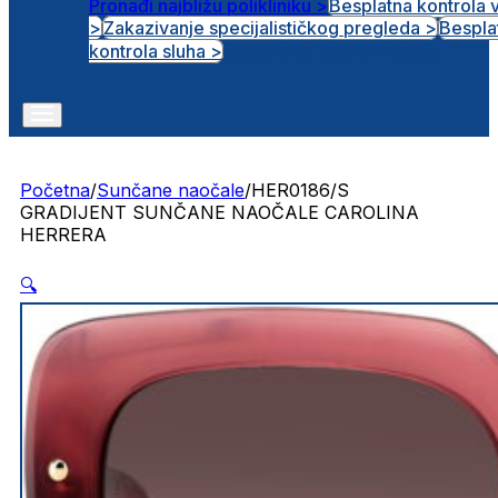
Pronađi najbližu polikliniku >
Besplatna kontrola 
>
Zakazivanje specijalističkog pregleda >
Bespla
Otvorena radna mjesta
kontrola sluha >
Početna
/
Sunčane naočale
/
HER0186/S
GRADIJENT SUNČANE NAOČALE CAROLINA
HERRERA
🔍