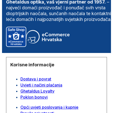
Ghetaldus optika, vaš vjerni partner od 1957.
–
najveći domaći proizvođač i ponuđač svih vrsta
dioptrijskih naočala, sunčanih naočala te kontaktni
leća domaćih i najpoznatijih svjetskih proizvođača.
Korisne informacije
Dostava i povrat
Uvjeti i načini plaćanja
Ghetaldus Loyalty
Poklon bonovi
Opći uvjeti poslovanja i kupnje