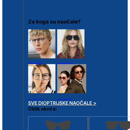
DIOPTRIJSKI OKVIRI
Za koga su naočale?
Muške
Ženske
Dječje
Unisex
SVE DIOPTRIJSKE NAOČALE >
Oblik okvira: