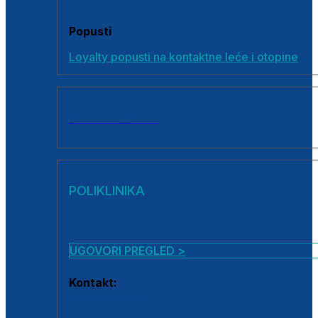
Popusti
Loyalty popusti na kontaktne leće i otopine
SVI PROIZVODI
POLIKLINIKA
UGOVORI PREGLED >
Kontakt:
0800 222 025