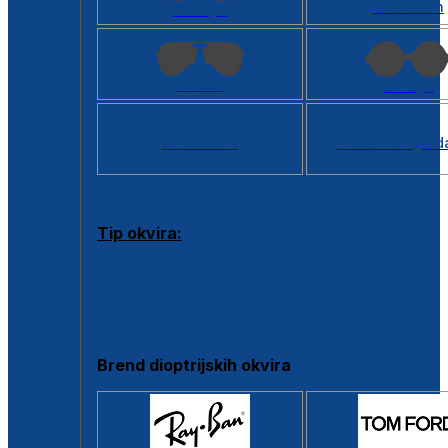
Kvadratan
Cat eye
Aviator
Okrugli
Svi oblici >
Virtualno ogled
Tip okvira:
Puni okvir
Clip-on
Poluokvir
Brend dioptrijskih okvira