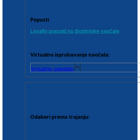
Poklon bonovi
Popusti
Loyalty popusti na dioptrijske naočale
Outlet dioptrijskih naočala
Virtualno isprobavanje naočala:
Virtualno ogledalo
KONTAKTNE LEĆE I OTOPINE
Odaberi prema trajanju:
Jednodnevne leće
Mjesečne leće