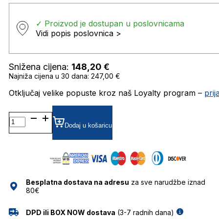
✓ Proizvod je dostupan u poslovnicama
Vidi popis poslovnica >
Snižena cijena:
148,20
€
Najniža cijena u 30 dana: 247,00 €
Otključaj velike popuste kroz naš Loyalty program –
pri
KALEOSLASA1 SUNČANE
NAOČALE
Dodaj u košaricu
KALEOS
količina
Besplatna dostava na adresu
za sve narudžbe iznad
80€
DPD ili BOX NOW dostava
(3-7 radnih dana)