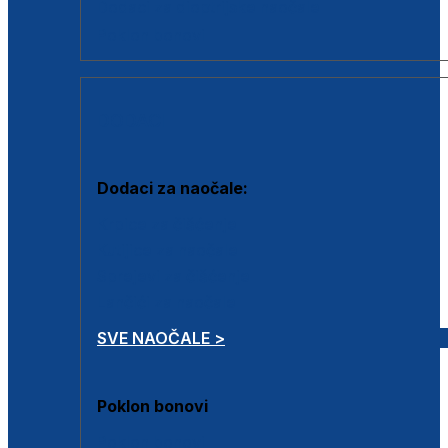
Dodaci za dioptrijske naočale
Poklon bonovi
DODACI
Dodaci za naočale:
Krpice za čišćenje
Kutijice za naočale
Sprejevi za čišćenje
Lančići za naočale
SVE NAOČALE >
Poklon bonovi
Poklon bonovi