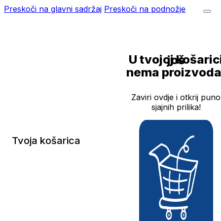
Preskoči na glavni sadržaj
Preskoči na podnožje
U tvojoj košarici još
nema proizvoda
Zaviri ovdje i otkrij puno
sjajnih prilika!
Tvoja košarica