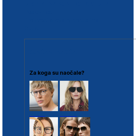
BESPLATNA KONTROLA SLUHA
Poslovnice
Proizvodi s loyalty popustima
Outlet
SUNČANE NAOČALE
Za koga su naočale?
Muške
Ženske