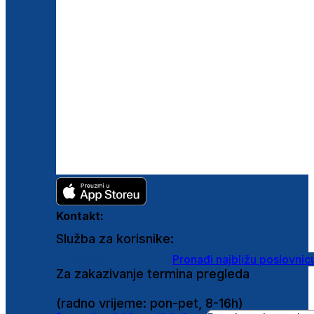
Kontakt:
Služba za korisnike:
shop@ghetaldus.hr
Pronađi najbližu poslovnic
Za zakazivanje termina pregleda
0800 222 025
(radno vrijeme: pon-pet, 8-16h)