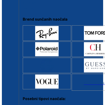
Clip-on
Poluokvir
Brend sunčanih naočala
Svi brendovi
Posebni tipovi naočala: