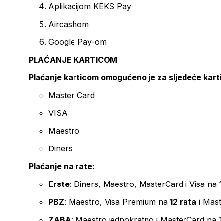
Aplikacijom KEKS Pay
Aircashom
Google Pay-om
PLAĆANJE KARTICOM
Plaćanje karticom omogućeno je za sljedeće kart
Master Card
VISA
Maestro
Diners
Plaćanje na rate:
Erste
: Diners, Maestro, MasterCard i Visa na
PBZ
: Maestro, Visa Premium na
12 rata
i Mas
ZABA
: Maestro jednokratno i MasterCard na 