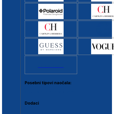
Svi brendovi >
Posebni tipovi naočala:
Okviri s clip-on dodatkom
Dodaci
Dodaci za dioptrijske naočale