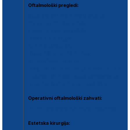
Oftalmološki pregledi:
Specijalistički oftalmološki pregled
Pregled za kontaktne leće
Pregled vidnog polja (OCT)
Dječja oftalmologija
Kontrola očnog tlaka
Drugo mišljenje oftalmologa
Retinološka ambulanta
Dijagnostika i liječenje upalnih očnih bolesti
Dijagnostika i liječenje glaukomske bolesti
Dijagnostika sive mrene ili katarakte
Operativni oftalmološki zahvati:
Ultrazvučna operacija mrene ili katarakta
Estetska kirurgija: