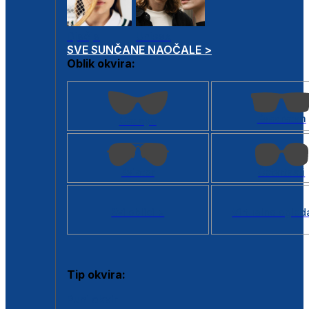
Dječje
Unisex
SVE SUNČANE NAOČALE >
Oblik okvira:
Kvadratan
Cat eye
Aviator
Četvrtasti
Svi oblici >
Virtualno ogled
Tip okvira:
Puni okvir