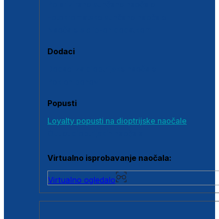
Polarizirane sunčane naočale
Fotokromatske sunčane naočale
Naočale s clip-on dodatkom
Dodaci
Dodaci za dioptrijske naočale
Poklon bonovi
Popusti
Loyalty popusti na dioptrijske naočale
Outlet dioptrijskih naočala
Virtualno isprobavanje naočala:
Virtualno ogledalo