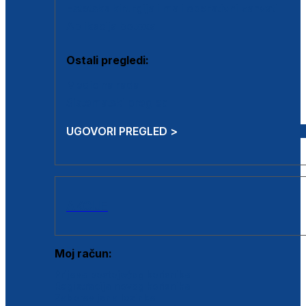
Estetska kirurgija i mali operativni zahvati
Aplikacija botoxa
Ostali pregledi:
Medicina rada
Sistematski pregled
UGOVORI PREGLED >
AKCIJE
Moj račun:
Prijava postojećeg korisnika
Registracija novog korisnika
Zaboravljena lozinka