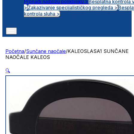
Pronađi najbližu polikliniku >
Besplatna kontrola 
>
Zakazivanje specijalističkog pregleda >
Bespla
Otvorena radna mjesta
kontrola sluha >
Početna
/
Sunčane naočale
/
KALEOSLASA1 SUNČANE
NAOČALE KALEOS
🔍