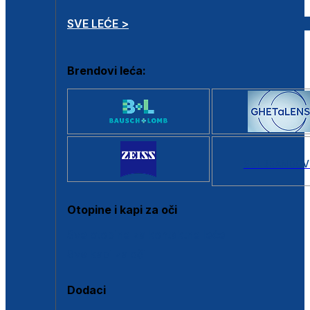
SVE LEĆE >
Brendovi leća:
SVI BRANDOV
Otopine i kapi za oči
Sve otopine za kontaktne leće
Sve kapi za oči
Dodaci