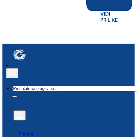
VIDI
PRILIKE
Traži
Prijava