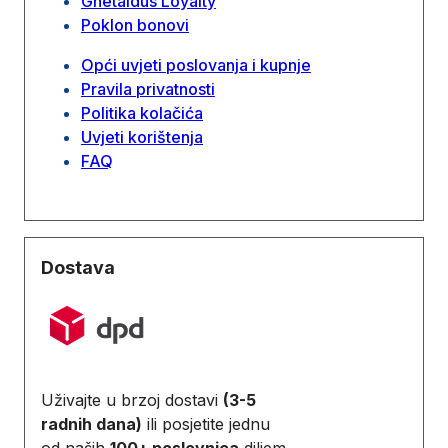
Ghetaldus Loyalty
Poklon bonovi
Opći uvjeti poslovanja i kupnje
Pravila privatnosti
Politika kolačića
Uvjeti korištenja
FAQ
Dostava
Uživajte u brzoj dostavi
(3-5
radnih dana)
ili posjetite jednu
od naših
100+ poslovnica
diljem