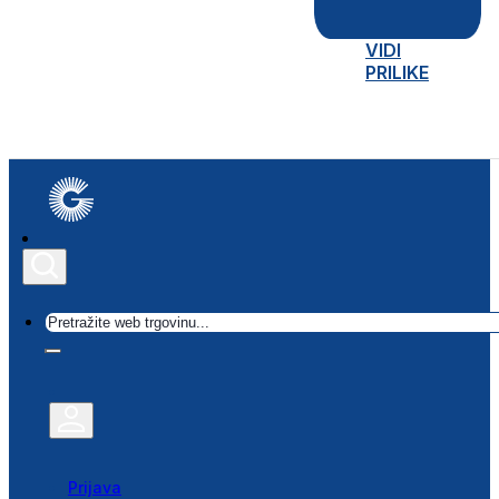
VIDI
PRILIKE
Traži
Prijava