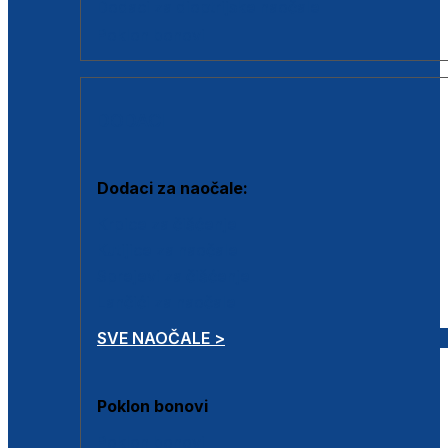
Dodaci za dioptrijske naočale
Poklon bonovi
DODACI
Dodaci za naočale:
Krpice za čišćenje
Kutijice za naočale
Sprejevi za čišćenje
Lančići za naočale
SVE NAOČALE >
Poklon bonovi
Poklon bonovi