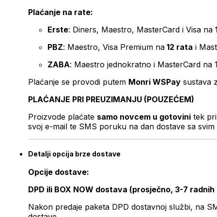
Plaćanje na rate:
Erste
: Diners, Maestro, MasterCard i Visa na
PBZ
: Maestro, Visa Premium na
12 rata
i Mas
ZABA
: Maestro jednokratno i MasterCard na 
Plaćanje se provodi putem
Monri WSPay
sustava z
PLAĆANJE PRI PREUZIMANJU (POUZEĆEM)
Proizvode plaćate
samo novcem u gotovini
tek pr
svoj e-mail te SMS poruku na dan dostave sa svim 
Detalji opcija brze dostave
Opcije dostave:
DPD ili BOX NOW dostava (prosječno, 3-7 radnih
Nakon predaje paketa DPD dostavnoj službi, na SMS 
dostave.