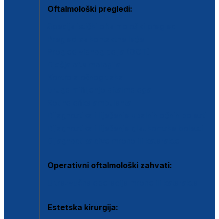
Oftalmološki pregledi:
Specijalistički oftalmološki pregled
Pregled za kontaktne leće
Pregled vidnog polja (OCT)
Dječja oftalmologija
Kontrola očnog tlaka
Drugo mišljenje oftalmologa
Retinološka ambulanta
Dijagnostika i liječenje upalnih očnih bolesti
Dijagnostika i liječenje glaukomske bolesti
Dijagnostika sive mrene ili katarakte
Operativni oftalmološki zahvati:
Ultrazvučna operacija mrene ili katarakta
Estetska kirurgija: