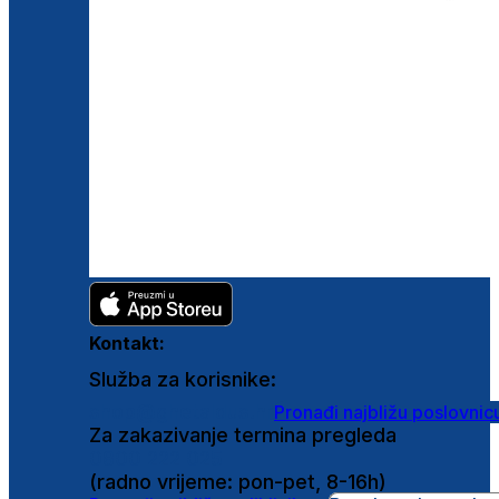
Kontakt:
Služba za korisnike:
shop@ghetaldus.hr
Pronađi najbližu poslovnic
Za zakazivanje termina pregleda
0800 222 025
(radno vrijeme: pon-pet, 8-16h)