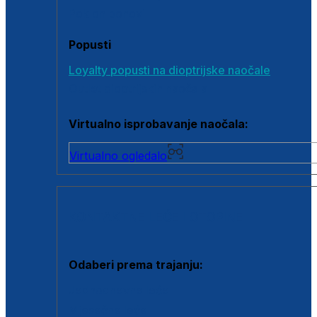
Poklon bonovi
Popusti
Loyalty popusti na dioptrijske naočale
Outlet dioptrijskih naočala
Virtualno isprobavanje naočala:
Virtualno ogledalo
KONTAKTNE LEĆE I OTOPINE
Odaberi prema trajanju:
Jednodnevne leće
Mjesečne leće