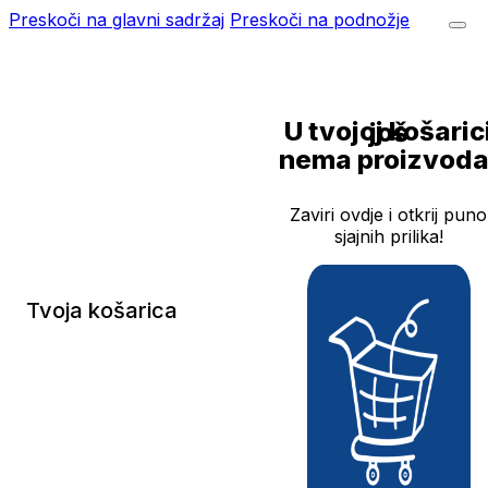
Preskoči na glavni sadržaj
Preskoči na podnožje
U tvojoj košarici još
nema proizvoda
Zaviri ovdje i otkrij puno
sjajnih prilika!
Tvoja košarica