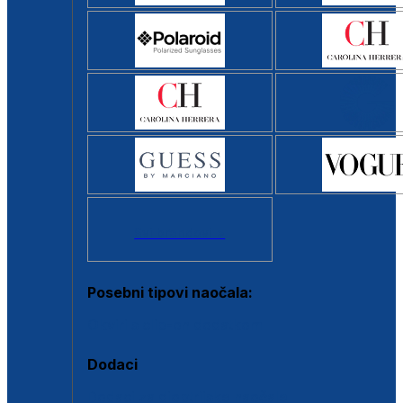
Svi brendovi >
Posebni tipovi naočala:
Okviri s clip-on dodatkom
Dodaci
Dodaci za dioptrijske naočale