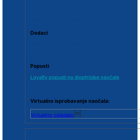
Polarizirane sunčane naočale
Fotokromatske sunčane naočale
Naočale s clip-on dodatkom
Dodaci
Dodaci za dioptrijske naočale
Poklon bonovi
Popusti
Loyalty popusti na dioptrijske naočale
Outlet dioptrijskih naočala
Virtualno isprobavanje naočala:
Virtualno ogledalo