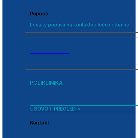
Popusti
Loyalty popusti na kontaktne leće i otopine
SVI PROIZVODI
POLIKLINIKA
UGOVORI PREGLED >
Kontakt:
0800 222 025