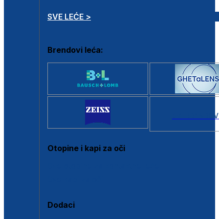
SVE LEĆE >
Brendovi leća:
SVI BRANDOV
Otopine i kapi za oči
Sve otopine za kontaktne leće
Sve kapi za oči
Dodaci