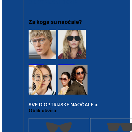
DIOPTRIJSKI OKVIRI
Za koga su naočale?
Muške
Ženske
Dječje
Unisex
SVE DIOPTRIJSKE NAOČALE >
Oblik okvira: