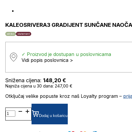
KALEOSRIVERA3 GRADIJENT SUNČANE NAOČA
održivo
statement
✓ Proizvod je dostupan u poslovnicama
Vidi popis poslovnica >
Snižena cijena:
148,20
€
Najniža cijena u 30 dana: 247,00 €
Otključaj velike popuste kroz naš Loyalty program –
pri
KALEOSRIVERA3
GRADIJENT SUNČANE
Dodaj u košaricu
NAOČALE
KALEOS