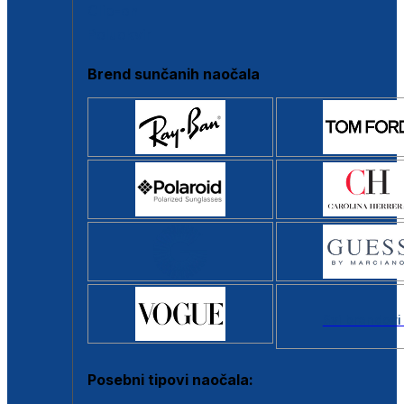
Clip-on
Poluokvir
Brend sunčanih naočala
Svi brendovi
Posebni tipovi naočala: