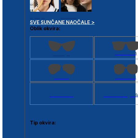
Dječje
Unisex
SVE SUNČANE NAOČALE >
Oblik okvira:
Kvadratan
Cat eye
Aviator
Četvrtasti
Svi oblici >
Virtualno ogled
Tip okvira:
Puni okvir