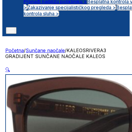
Pronađi najbližu polikliniku >
Besplatna kontrola 
>
Zakazivanje specijalističkog pregleda >
Bespla
Otvorena radna mjesta
kontrola sluha >
Početna
/
Sunčane naočale
/
KALEOSRIVERA3
GRADIJENT SUNČANE NAOČALE KALEOS
🔍