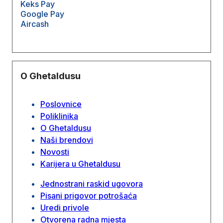
Keks Pay
Google Pay
Aircash
O Ghetaldusu
Poslovnice
Poliklinika
O Ghetaldusu
Naši brendovi
Novosti
Karijera u Ghetaldusu
Jednostrani raskid ugovora
Pisani prigovor potrošaća
Uredi privole
Otvorena radna mjesta