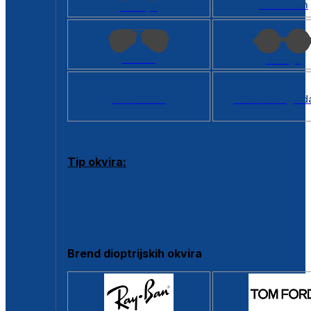
Kvadratan
Cat eye
Aviator
Okrugli
Svi oblici >
Virtualno ogled
Tip okvira:
Puni okvir
Clip-on
Poluokvir
Brend dioptrijskih okvira