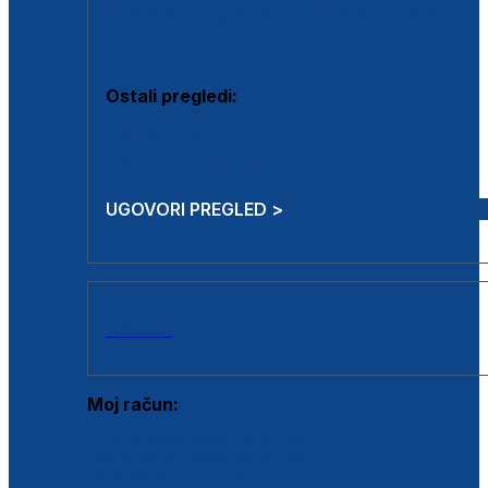
Estetska kirurgija i mali operativni zahvati
Aplikacija botoxa
Ostali pregledi:
Medicina rada
Sistematski pregled
UGOVORI PREGLED >
AKCIJE
Moj račun:
Prijava postojećeg korisnika
Registracija novog korisnika
Zaboravljena lozinka