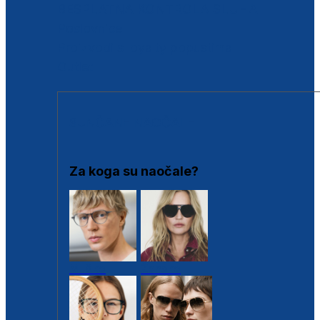
BESPLATNA KONTROLA SLUHA
Poslovnice
Proizvodi s loyalty popustima
Outlet
SUNČANE NAOČALE
Za koga su naočale?
Muške
Ženske