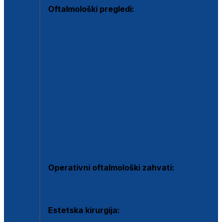
Oftalmološki pregledi:
Specijalistički oftalmološki pregled
Pregled za kontaktne leće
Pregled vidnog polja (OCT)
Dječja oftalmologija
Kontrola očnog tlaka
Drugo mišljenje oftalmologa
Retinološka ambulanta
Dijagnostika i liječenje upalnih očnih bolesti
Dijagnostika i liječenje glaukomske bolesti
Dijagnostika sive mrene ili katarakte
Operativni oftalmološki zahvati:
Ultrazvučna operacija mrene ili katarakta
Estetska kirurgija: