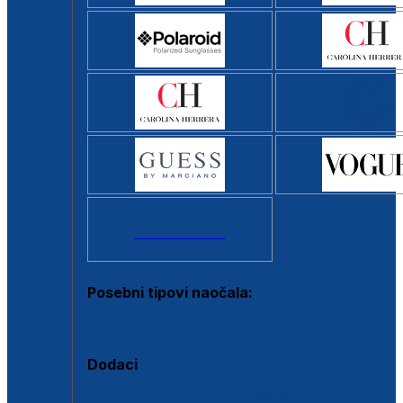
Svi brendovi >
Posebni tipovi naočala:
Okviri s clip-on dodatkom
Dodaci
Dodaci za dioptrijske naočale