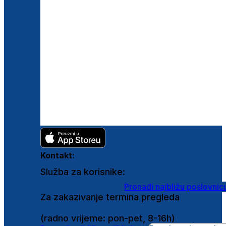
Kontakt:
Služba za korisnike:
shop@ghetaldus.hr
Pronađi najbližu poslovnic
Za zakazivanje termina pregleda
0800 222 025
(radno vrijeme: pon-pet, 8-16h)