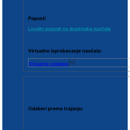
Poklon bonovi
Popusti
Loyalty popusti na dioptrijske naočale
Outlet dioptrijskih naočala
Virtualno isprobavanje naočala:
Virtualno ogledalo
KONTAKTNE LEĆE I OTOPINE
Odaberi prema trajanju:
Jednodnevne leće
Mjesečne leće