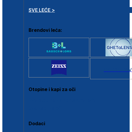
SVE LEĆE >
Brendovi leća:
SVI BRANDOV
Otopine i kapi za oči
Sve otopine za kontaktne leće
Sve kapi za oči
Dodaci