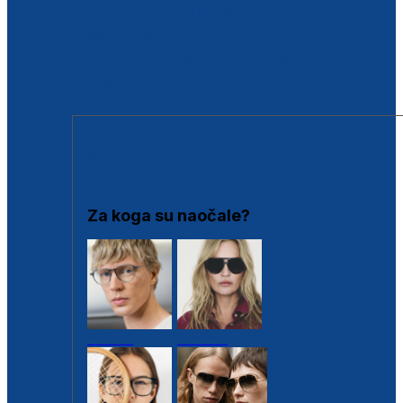
BESPLATNA KONTROLA SLUHA
Poslovnice
Proizvodi s loyalty popustima
Outlet
SUNČANE NAOČALE
Za koga su naočale?
Muške
Ženske