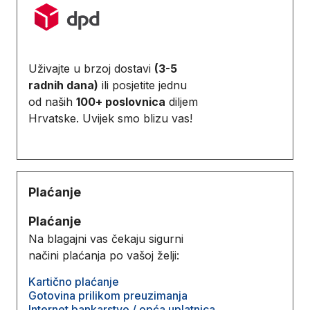
Uživajte u brzoj dostavi
(3-5
radnih dana)
ili posjetite jednu
od naših
100+ poslovnica
diljem
Hrvatske. Uvijek smo blizu vas!
Plaćanje
Plaćanje
Na blagajni vas čekaju sigurni
načini plaćanja po vašoj želji:
Kartično plaćanje
Gotovina prilikom preuzimanja
Internet bankarstvo / opća uplatnica