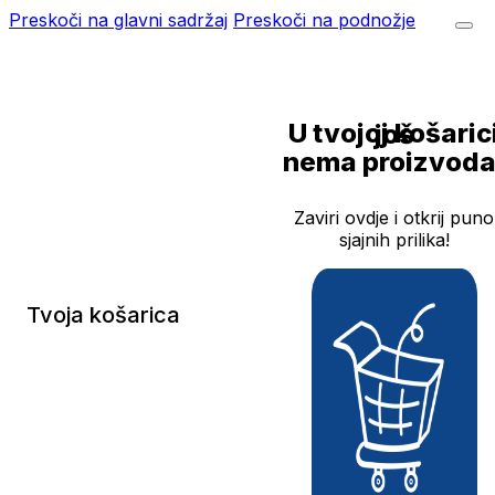
Preskoči na glavni sadržaj
Preskoči na podnožje
U tvojoj košarici još
nema proizvoda
Zaviri ovdje i otkrij puno
sjajnih prilika!
Tvoja košarica