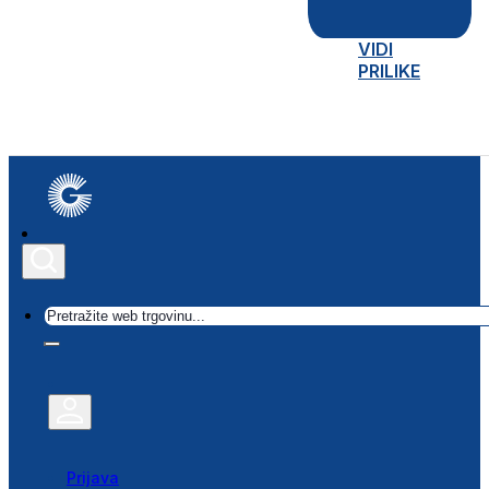
VIDI
PRILIKE
Traži
Prijava