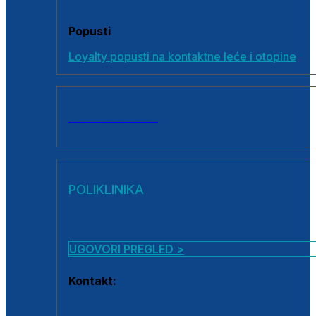
Popusti
Loyalty popusti na kontaktne leće i otopine
SVI PROIZVODI
POLIKLINIKA
UGOVORI PREGLED >
Kontakt:
0800 222 025