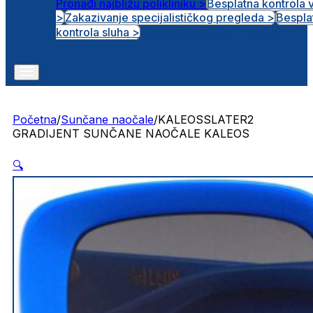
Pronađi najbližu polikliniku >
Besplatna kontrola 
>
Zakazivanje specijalističkog pregleda >
Bespla
Otvorena radna mjesta
kontrola sluha >
Početna
/
Sunčane naočale
/
KALEOSSLATER2
GRADIJENT SUNČANE NAOČALE KALEOS
🔍