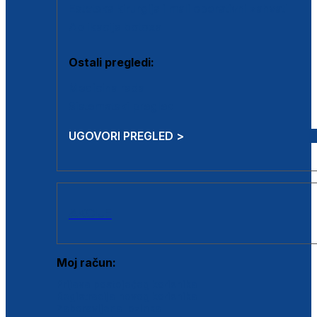
Estetska kirurgija i mali operativni zahvati
Aplikacija botoxa
Ostali pregledi:
Medicina rada
Sistematski pregled
UGOVORI PREGLED >
AKCIJE
Moj račun:
Prijava postojećeg korisnika
Registracija novog korisnika
Zaboravljena lozinka