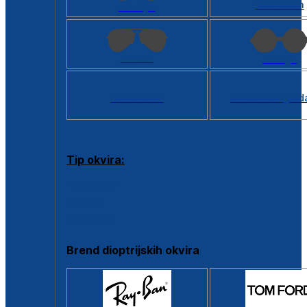
Kvadratan
Cat eye
Aviator
Okrugli
Svi oblici >
Virtualno ogled
Tip okvira:
Puni okvir
Clip-on
Poluokvir
Brend dioptrijskih okvira