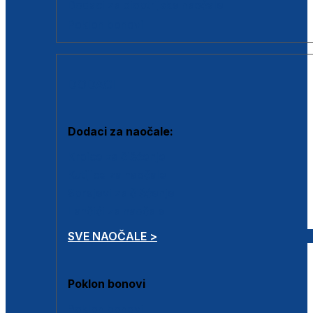
Dodaci za dioptrijske naočale
Poklon bonovi
DODACI
Dodaci za naočale:
Krpice za čišćenje
Kutijice za naočale
Sprejevi za čišćenje
Lančići za naočale
SVE NAOČALE >
Poklon bonovi
Poklon bonovi