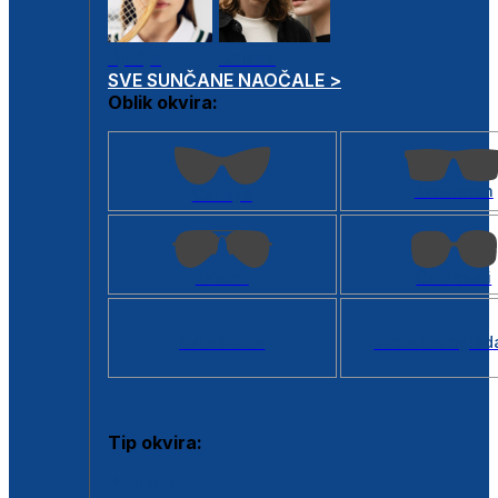
Dječje
Unisex
SVE SUNČANE NAOČALE >
Oblik okvira:
Kvadratan
Cat eye
Aviator
Četvrtasti
Svi oblici >
Virtualno ogled
Tip okvira:
Puni okvir