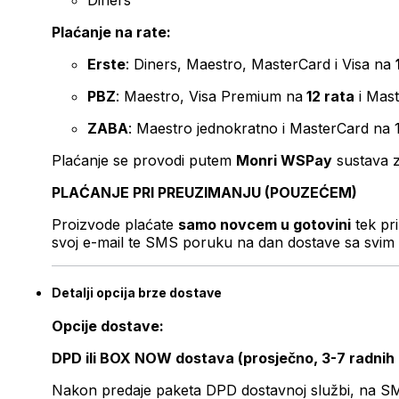
Diners
Plaćanje na rate:
Erste
: Diners, Maestro, MasterCard i Visa na
PBZ
: Maestro, Visa Premium na
12 rata
i Mas
ZABA
: Maestro jednokratno i MasterCard na 
Plaćanje se provodi putem
Monri WSPay
sustava z
PLAĆANJE PRI PREUZIMANJU (POUZEĆEM)
Proizvode plaćate
samo novcem u gotovini
tek pr
svoj e-mail te SMS poruku na dan dostave sa svim 
Detalji opcija brze dostave
Opcije dostave:
DPD ili BOX NOW dostava (prosječno, 3-7 radnih
Nakon predaje paketa DPD dostavnoj službi, na SMS 