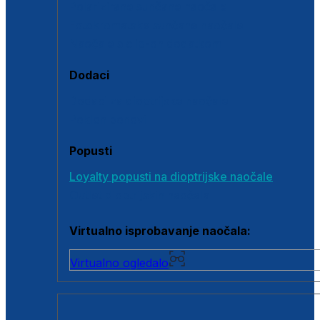
Polarizirane sunčane naočale
Fotokromatske sunčane naočale
Naočale s clip-on dodatkom
Dodaci
Dodaci za dioptrijske naočale
Poklon bonovi
Popusti
Loyalty popusti na dioptrijske naočale
Outlet dioptrijskih naočala
Virtualno isprobavanje naočala:
Virtualno ogledalo