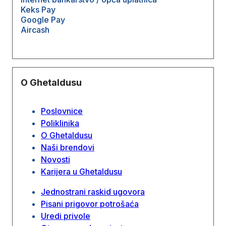
Keks Pay
Google Pay
Aircash
O Ghetaldusu
Poslovnice
Poliklinika
O Ghetaldusu
Naši brendovi
Novosti
Karijera u Ghetaldusu
Jednostrani raskid ugovora
Pisani prigovor potrošaća
Uredi privole