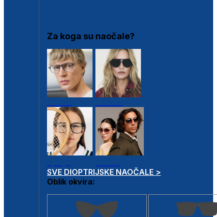
DIOPTRIJSKI OKVIRI
Za koga su naočale?
Muške
Ženske
Dječje
Unisex
SVE DIOPTRIJSKE NAOČALE >
Oblik okvira: