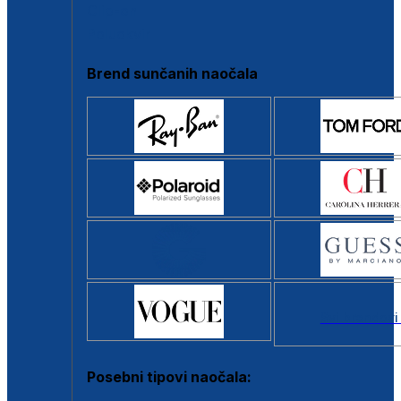
Clip-on
Poluokvir
Brend sunčanih naočala
Svi brendovi
Posebni tipovi naočala: