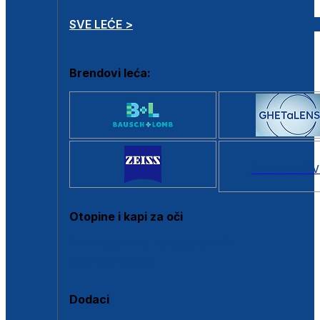
SVE LEĆE >
Brendovi leća:
SVI BRANDOV
Otopine i kapi za oči
Sve otopine za kontaktne leće
Sve kapi za oči
Dodaci