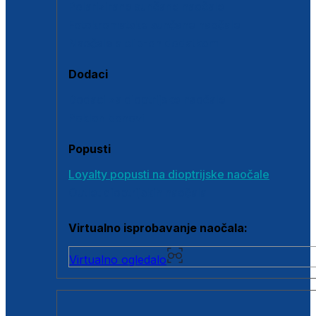
Polarizirane sunčane naočale
Fotokromatske sunčane naočale
Naočale s clip-on dodatkom
Dodaci
Dodaci za dioptrijske naočale
Poklon bonovi
Popusti
Loyalty popusti na dioptrijske naočale
Outlet dioptrijskih naočala
Virtualno isprobavanje naočala:
Virtualno ogledalo