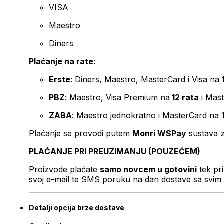
VISA
Maestro
Diners
Plaćanje na rate:
Erste
: Diners, Maestro, MasterCard i Visa na
PBZ
: Maestro, Visa Premium na
12 rata
i Mas
ZABA
: Maestro jednokratno i MasterCard na 
Plaćanje se provodi putem
Monri WSPay
sustava z
PLAĆANJE PRI PREUZIMANJU (POUZEĆEM)
Proizvode plaćate
samo novcem u gotovini
tek pr
svoj e-mail te SMS poruku na dan dostave sa svim 
Detalji opcija brze dostave