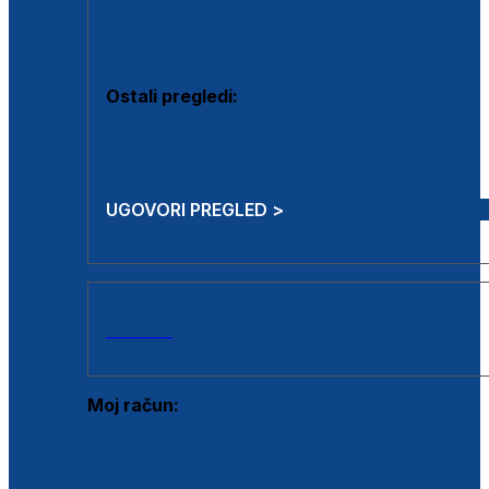
Estetska kirurgija i mali operativni zahvati
Aplikacija botoxa
Ostali pregledi:
Medicina rada
Sistematski pregled
UGOVORI PREGLED >
AKCIJE
Moj račun:
Prijava postojećeg korisnika
Registracija novog korisnika
Zaboravljena lozinka