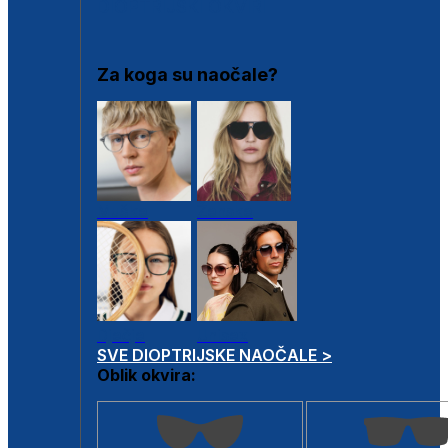
DIOPTRIJSKI OKVIRI
Za koga su naočale?
Muške
Ženske
Dječje
Unisex
SVE DIOPTRIJSKE NAOČALE >
Oblik okvira: