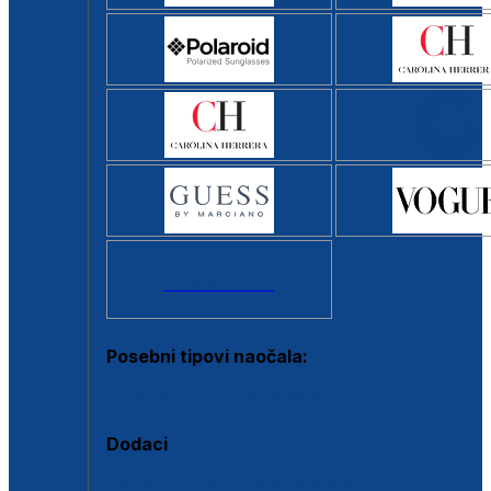
Svi brendovi >
Posebni tipovi naočala:
Okviri s clip-on dodatkom
Dodaci
Dodaci za dioptrijske naočale