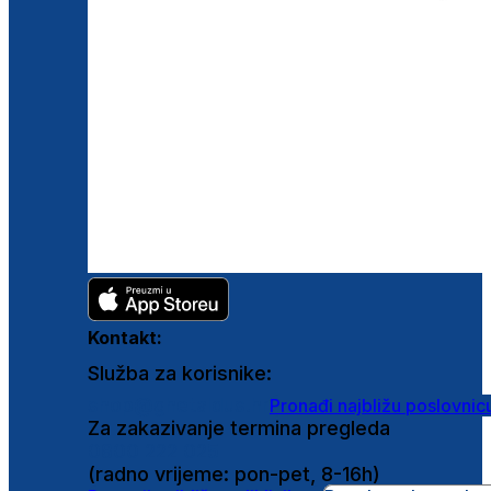
Kontakt:
Služba za korisnike:
shop@ghetaldus.hr
Pronađi najbližu poslovnic
Za zakazivanje termina pregleda
0800 222 025
(radno vrijeme: pon-pet, 8-16h)