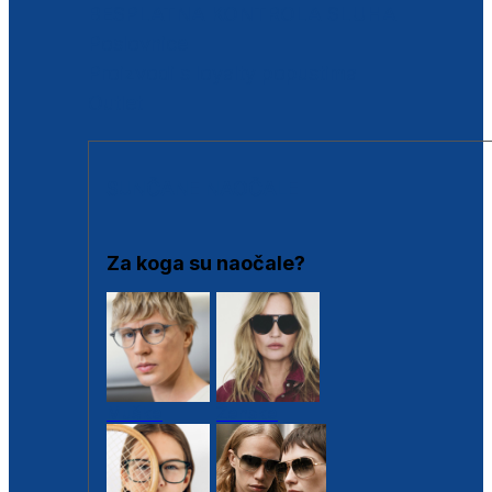
BESPLATNA KONTROLA SLUHA
Poslovnice
Proizvodi s loyalty popustima
Outlet
SUNČANE NAOČALE
Za koga su naočale?
Muške
Ženske