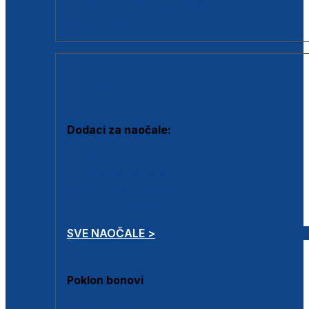
Dodaci za dioptrijske naočale
Poklon bonovi
DODACI
Dodaci za naočale:
Krpice za čišćenje
Kutijice za naočale
Sprejevi za čišćenje
Lančići za naočale
SVE NAOČALE >
Poklon bonovi
Poklon bonovi