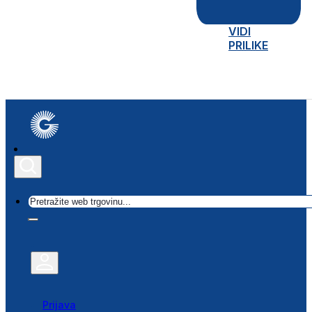
VIDI
PRILIKE
Traži
Prijava