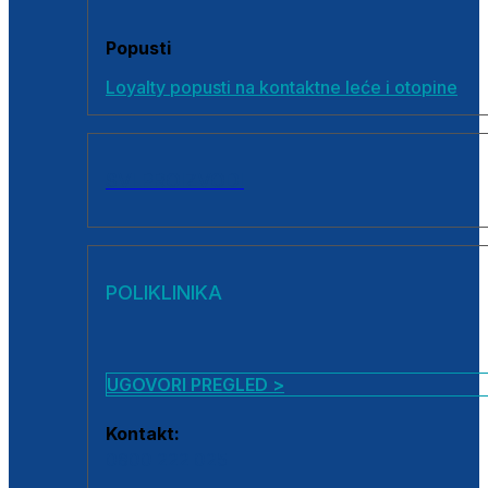
Popusti
Loyalty popusti na kontaktne leće i otopine
SVI PROIZVODI
POLIKLINIKA
UGOVORI PREGLED >
Kontakt:
0800 222 025