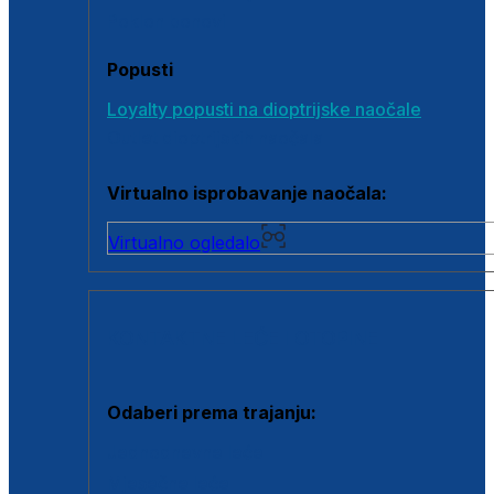
Poklon bonovi
Popusti
Loyalty popusti na dioptrijske naočale
Outlet dioptrijskih naočala
Virtualno isprobavanje naočala:
Virtualno ogledalo
KONTAKTNE LEĆE I OTOPINE
Odaberi prema trajanju:
Jednodnevne leće
Mjesečne leće