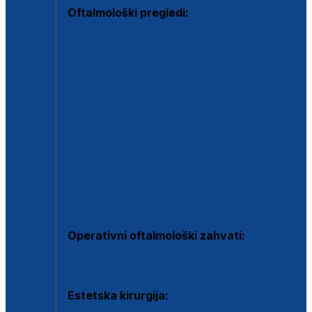
Oftalmološki pregledi:
Specijalistički oftalmološki pregled
Pregled za kontaktne leće
Pregled vidnog polja (OCT)
Dječja oftalmologija
Kontrola očnog tlaka
Drugo mišljenje oftalmologa
Retinološka ambulanta
Dijagnostika i liječenje upalnih očnih bolesti
Dijagnostika i liječenje glaukomske bolesti
Dijagnostika sive mrene ili katarakte
Operativni oftalmološki zahvati:
Ultrazvučna operacija mrene ili katarakta
Estetska kirurgija: