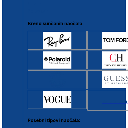
Clip-on
Poluokvir
Brend sunčanih naočala
Svi brendovi
Posebni tipovi naočala: