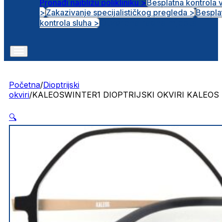
Pronađi najbližu polikliniku >
Besplatna kontrola 
>
Zakazivanje specijalističkog pregleda >
Bespla
Otvorena radna mjesta
kontrola sluha >
Početna
/
Dioptrijski
okviri
/
KALEOSWINTER1 DIOPTRIJSKI OKVIRI KALEOS
🔍