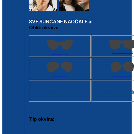
Dječje
Unisex
SVE SUNČANE NAOČALE >
Oblik okvira:
Kvadratan
Cat eye
Aviator
Četvrtasti
Svi oblici >
Virtualno ogled
Tip okvira:
Puni okvir