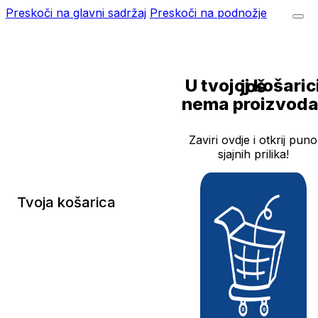
Preskoči na glavni sadržaj
Preskoči na podnožje
U tvojoj košarici još
nema proizvoda
Zaviri ovdje i otkrij puno
sjajnih prilika!
Tvoja košarica