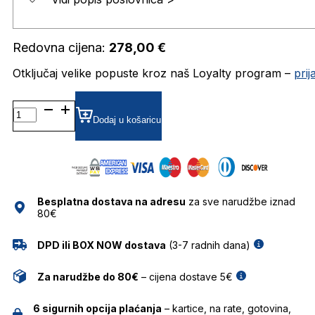
Redovna cijena:
278,00
€
Otključaj velike popuste kroz naš Loyalty program –
pri
KALEOSWINTER1 DIOPTRIJSKI
OKVIRI
Dodaj u košaricu
KALEOS
količina
Besplatna dostava na adresu
za sve narudžbe iznad
80€
DPD ili BOX NOW dostava
(3-7 radnih dana)
Za narudžbe do 80€
– cijena dostave 5€
6 sigurnih opcija plaćanja
– kartice, na rate, gotovina,