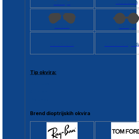
Kvadratan
Cat eye
Aviator
Okrugli
Svi oblici >
Virtualno ogled
Tip okvira:
Puni okvir
Clip-on
Poluokvir
Brend dioptrijskih okvira