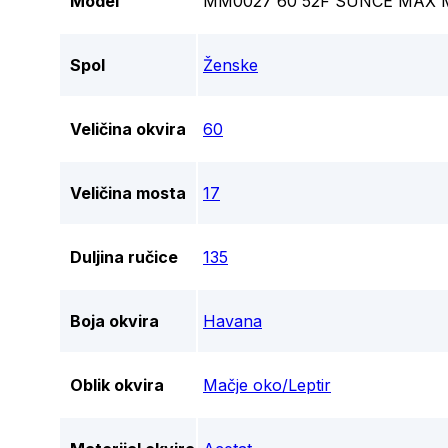
Model
MM0027 60 52F SUNCE MAX
Spol
Ženske
Veličina okvira
60
Veličina mosta
17
Duljina ručice
135
Boja okvira
Havana
Oblik okvira
Mačje oko/Leptir