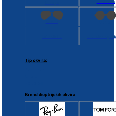
Kvadratan
Cat eye
Aviator
Okrugli
Svi oblici >
Virtualno ogled
Tip okvira:
Puni okvir
Clip-on
Poluokvir
Brend dioptrijskih okvira