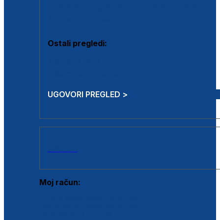
Estetska kirurgija i mali operativni zahvati
Aplikacija botoxa
Ostali pregledi:
Medicina rada
Sistematski pregled
UGOVORI PREGLED >
AKCIJE
Moj račun:
Prijava postojećeg korisnika
Registracija novog korisnika
Zaboravljena lozinka