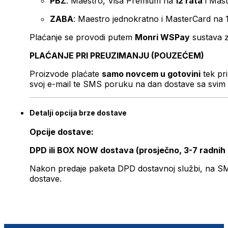
PBZ
: Maestro, Visa Premium na
12 rata
i Mas
ZABA
: Maestro jednokratno i MasterCard na 
Plaćanje se provodi putem
Monri WSPay
sustava z
PLAĆANJE PRI PREUZIMANJU (POUZEĆEM)
Proizvode plaćate
samo novcem u gotovini
tek pr
svoj e-mail te SMS poruku na dan dostave sa svim 
Detalji opcija brze dostave
Opcije dostave:
DPD ili BOX NOW dostava (prosječno, 3-7 radnih
Nakon predaje paketa DPD dostavnoj službi, na SMS 
dostave.