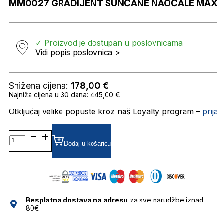
MM0027 GRADIJENT SUNČANE NAOČALE MA
✓ Proizvod je dostupan u poslovnicama
Vidi popis poslovnica >
Snižena cijena:
178,00
€
Najniža cijena u 30 dana: 445,00 €
Otključaj velike popuste kroz naš Loyalty program –
pri
MM0027
GRADIJENT SUNČANE
Dodaj u košaricu
NAOČALE
MAX
MARA
količina
Besplatna dostava na adresu
za sve narudžbe iznad
80€