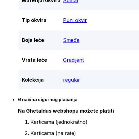
Materijal okvira
Acetat
Tip okvira
Puni okvir
Boja leće
Smeđa
Vrsta leće
Gradijent
Kolekcija
regular
6 načina sigurnog plaćanja
Na Ghetaldus webshopu možete platiti
Karticama (jednokratno)
Karticama (na rate)