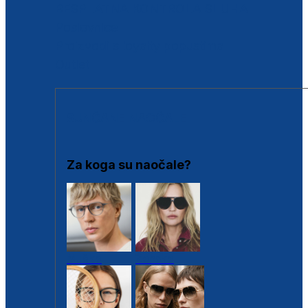
BESPLATNA KONTROLA SLUHA
Poslovnice
Proizvodi s loyalty popustima
Outlet
SUNČANE NAOČALE
Za koga su naočale?
Muške
Ženske