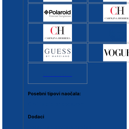
Svi brendovi >
Posebni tipovi naočala:
Okviri s clip-on dodatkom
Dodaci
Dodaci za dioptrijske naočale