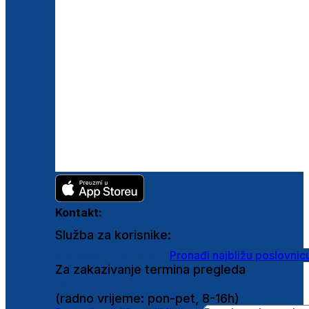
Kontakt:
Služba za korisnike:
shop@ghetaldus.hr
Pronađi najbližu poslovnic
Za zakazivanje termina pregleda
0800 222 025
(radno vrijeme: pon-pet, 8-16h)