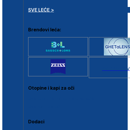
SVE LEĆE >
Brendovi leća:
SVI BRANDOV
Otopine i kapi za oči
Sve otopine za kontaktne leće
Sve kapi za oči
Dodaci