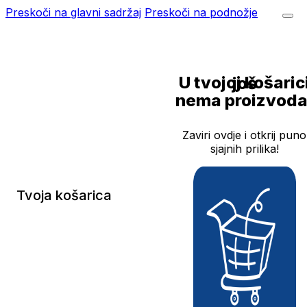
Preskoči na glavni sadržaj
Preskoči na podnožje
U tvojoj košarici još
nema proizvoda
Zaviri ovdje i otkrij puno
sjajnih prilika!
Tvoja košarica