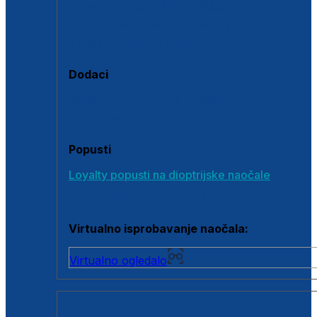
Polarizirane sunčane naočale
Fotokromatske sunčane naočale
Naočale s clip-on dodatkom
Dodaci
Dodaci za dioptrijske naočale
Poklon bonovi
Popusti
Loyalty popusti na dioptrijske naočale
Outlet dioptrijskih naočala
Virtualno isprobavanje naočala:
Virtualno ogledalo