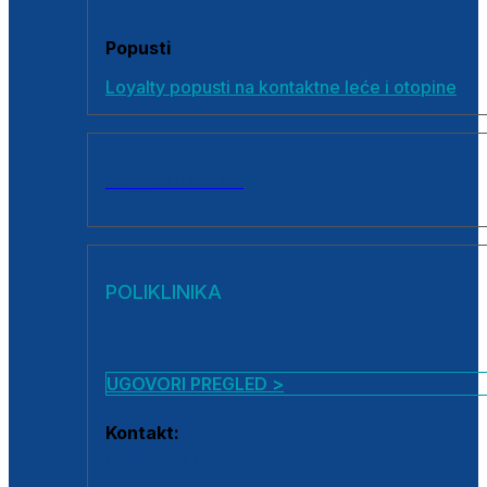
Popusti
Loyalty popusti na kontaktne leće i otopine
SVI PROIZVODI
POLIKLINIKA
UGOVORI PREGLED >
Kontakt:
0800 222 025