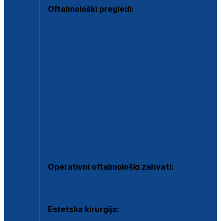
Oftalmološki pregledi:
Specijalistički oftalmološki pregled
Pregled za kontaktne leće
Pregled vidnog polja (OCT)
Dječja oftalmologija
Kontrola očnog tlaka
Drugo mišljenje oftalmologa
Retinološka ambulanta
Dijagnostika i liječenje upalnih očnih bolesti
Dijagnostika i liječenje glaukomske bolesti
Dijagnostika sive mrene ili katarakte
Operativni oftalmološki zahvati:
Ultrazvučna operacija mrene ili katarakta
Estetska kirurgija: