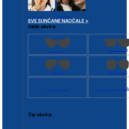
Dječje
Unisex
SVE SUNČANE NAOČALE >
Oblik okvira:
Kvadratan
Cat eye
Aviator
Četvrtasti
Svi oblici >
Virtualno ogled
Tip okvira:
Puni okvir