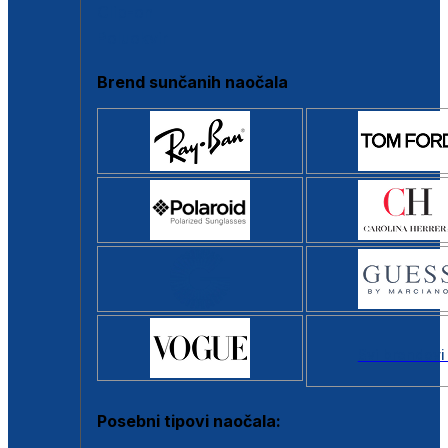
Clip-on
Poluokvir
Brend sunčanih naočala
Svi brendovi
Posebni tipovi naočala: