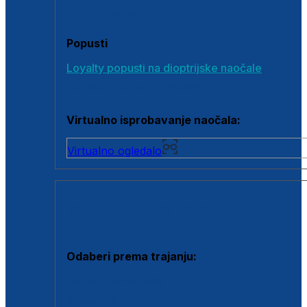
Poklon bonovi
Popusti
Loyalty popusti na dioptrijske naočale
Outlet dioptrijskih naočala
Virtualno isprobavanje naočala:
Virtualno ogledalo
KONTAKTNE LEĆE I OTOPINE
Odaberi prema trajanju:
Jednodnevne leće
Mjesečne leće