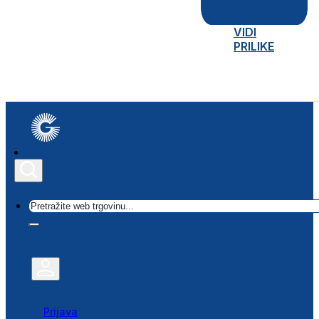
VIDI
PRILIKE
Traži
Prijava