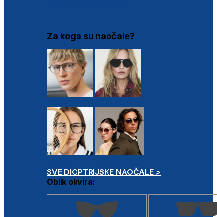
DIOPTRIJSKI OKVIRI
Za koga su naočale?
Muške
Ženske
Dječje
Unisex
SVE DIOPTRIJSKE NAOČALE >
Oblik okvira: