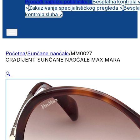
Pronađi najbližu polikliniku >
Besplatna kontrola 
>
Zakazivanje specijalističkog pregleda >
Bespla
Otvorena radna mjesta
kontrola sluha >
Početna
/
Sunčane naočale
/
MM0027
GRADIJENT SUNČANE NAOČALE MAX MARA
🔍