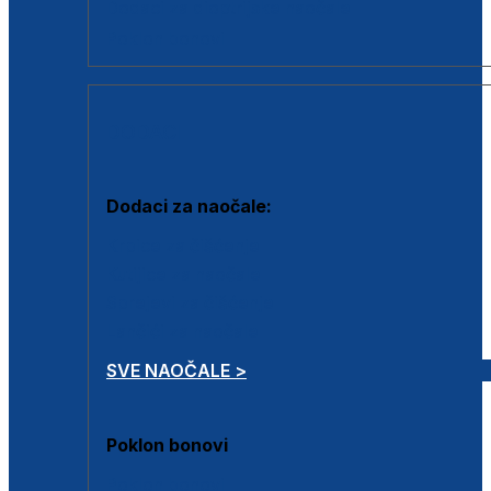
Dodaci za dioptrijske naočale
Poklon bonovi
DODACI
Dodaci za naočale:
Krpice za čišćenje
Kutijice za naočale
Sprejevi za čišćenje
Lančići za naočale
SVE NAOČALE >
Poklon bonovi
Poklon bonovi