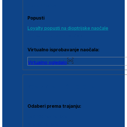
Poklon bonovi
Popusti
Loyalty popusti na dioptrijske naočale
Outlet dioptrijskih naočala
Virtualno isprobavanje naočala:
Virtualno ogledalo
KONTAKTNE LEĆE I OTOPINE
Odaberi prema trajanju:
Jednodnevne leće
Mjesečne leće