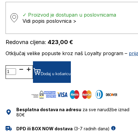
✓ Proizvod je dostupan u poslovnicama
Vidi popis poslovnica >
Redovna cijena:
423,00
€
Otključaj velike popuste kroz naš Loyalty program –
pri
MM0080 SUNČANE
NAOČALE
Dodaj u košaricu
MAX
MARA
količina
Besplatna dostava na adresu
za sve narudžbe iznad
80€
DPD ili BOX NOW dostava
(3-7 radnih dana)