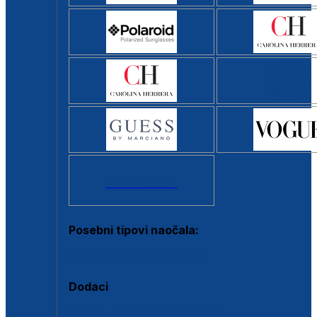
Svi brendovi >
Posebni tipovi naočala:
Okviri s clip-on dodatkom
Dodaci
Dodaci za dioptrijske naočale