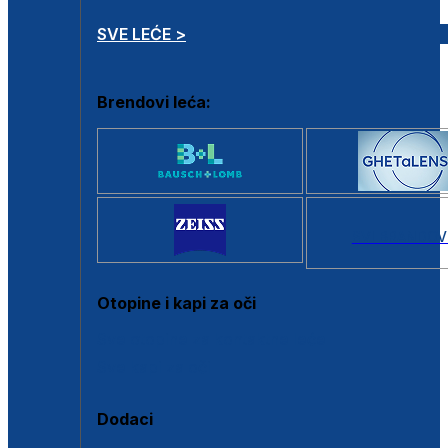
SVE LEĆE >
Brendovi leća:
SVI BRANDOV
Otopine i kapi za oči
Sve otopine za kontaktne leće
Sve kapi za oči
Dodaci