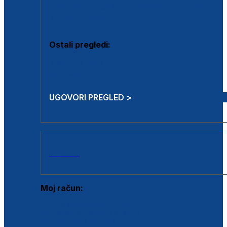
Estetska kirurgija i mali operativni zahvati
Aplikacija botoxa
Ostali pregledi:
Medicina rada
Sistematski pregled
UGOVORI PREGLED >
AKCIJE
Moj račun:
Prijava postojećeg korisnika
Registracija novog korisnika
Zaboravljena lozinka