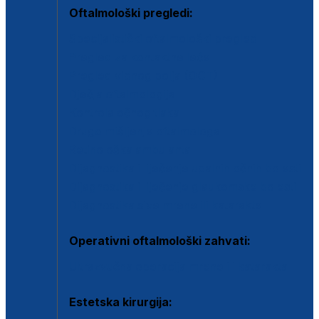
Oftalmološki pregledi:
Specijalistički oftalmološki pregled
Pregled za kontaktne leće
Pregled vidnog polja (OCT)
Dječja oftalmologija
Kontrola očnog tlaka
Drugo mišljenje oftalmologa
Retinološka ambulanta
Dijagnostika i liječenje upalnih očnih bolesti
Dijagnostika i liječenje glaukomske bolesti
Dijagnostika sive mrene ili katarakte
Operativni oftalmološki zahvati:
Ultrazvučna operacija mrene ili katarakta
Estetska kirurgija: