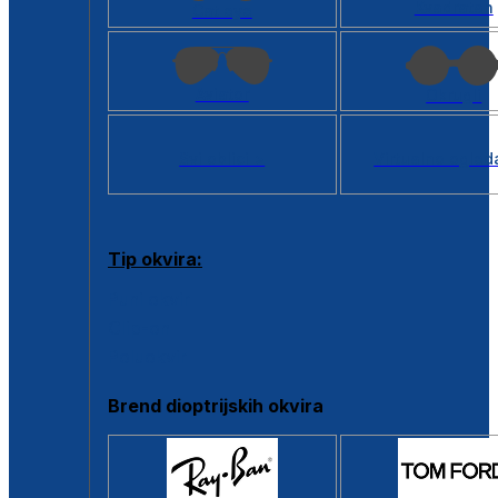
Kvadratan
Cat eye
Aviator
Okrugli
Svi oblici >
Virtualno ogled
Tip okvira:
Puni okvir
Clip-on
Poluokvir
Brend dioptrijskih okvira