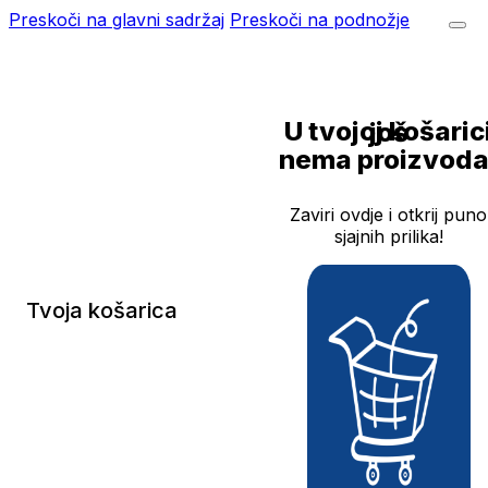
Preskoči na glavni sadržaj
Preskoči na podnožje
U tvojoj košarici još
nema proizvoda
Zaviri ovdje i otkrij puno
sjajnih prilika!
Tvoja košarica