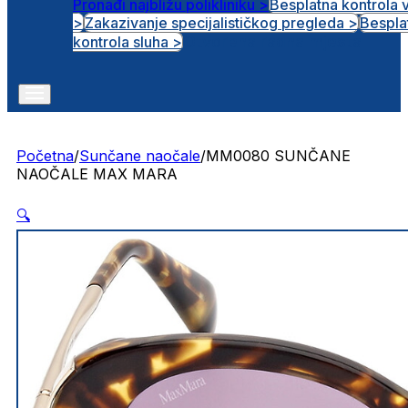
Pronađi najbližu polikliniku >
Besplatna kontrola 
>
Zakazivanje specijalističkog pregleda >
Bespla
Otvorena radna mjesta
kontrola sluha >
Početna
/
Sunčane naočale
/
MM0080 SUNČANE
NAOČALE MAX MARA
🔍