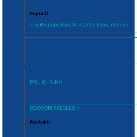
Popusti
Loyalty popusti na kontaktne leće i otopine
SVI PROIZVODI
POLIKLINIKA
UGOVORI PREGLED >
Kontakt:
0800 222 025