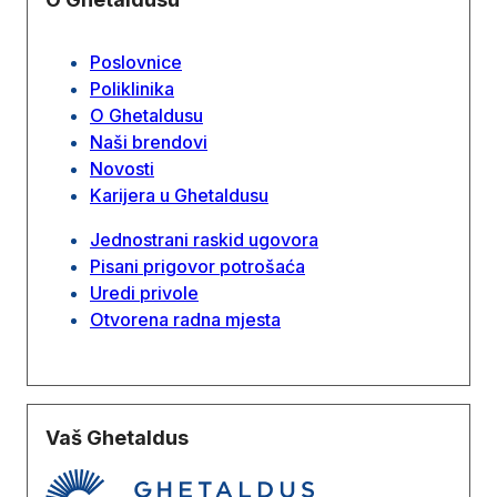
Poslovnice
Poliklinika
O Ghetaldusu
Naši brendovi
Novosti
Karijera u Ghetaldusu
Jednostrani raskid ugovora
Pisani prigovor potrošaća
Uredi privole
Otvorena radna mjesta
Vaš Ghetaldus