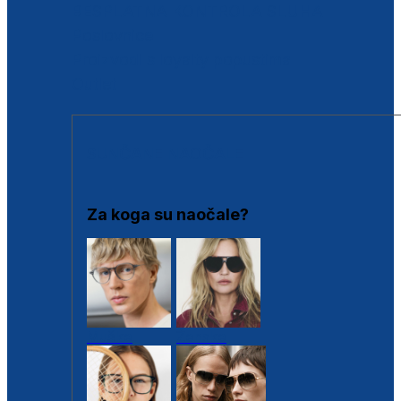
BESPLATNA KONTROLA SLUHA
Poslovnice
Proizvodi s loyalty popustima
Outlet
SUNČANE NAOČALE
Za koga su naočale?
Muške
Ženske