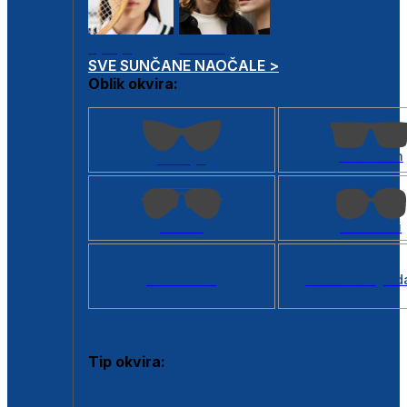
Dječje
Unisex
SVE SUNČANE NAOČALE >
Oblik okvira:
Kvadratan
Cat eye
Aviator
Četvrtasti
Svi oblici >
Virtualno ogled
Tip okvira:
Puni okvir