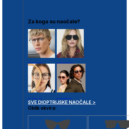
DIOPTRIJSKI OKVIRI
Za koga su naočale?
Muške
Ženske
Dječje
Unisex
SVE DIOPTRIJSKE NAOČALE >
Oblik okvira: