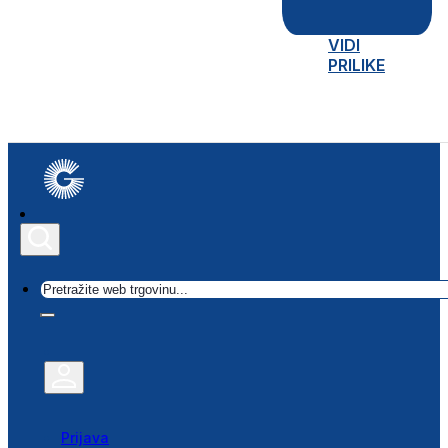
VIDI
PRILIKE
Traži
Prijava