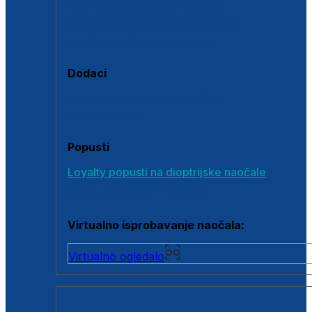
Polarizirane sunčane naočale
Fotokromatske sunčane naočale
Naočale s clip-on dodatkom
Dodaci
Dodaci za dioptrijske naočale
Poklon bonovi
Popusti
Loyalty popusti na dioptrijske naočale
Outlet dioptrijskih naočala
Virtualno isprobavanje naočala:
Virtualno ogledalo