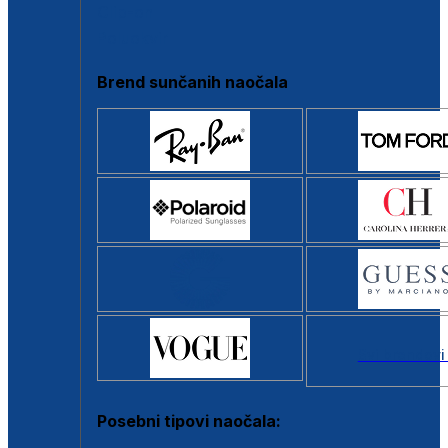
Clip-on
Poluokvir
Brend sunčanih naočala
Svi brendovi
Posebni tipovi naočala: