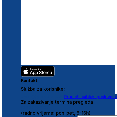
Kontakt:
Služba za korisnike:
shop@ghetaldus.hr
Pronađi najbližu poslovnic
Za zakazivanje termina pregleda
0800 222 025
(radno vrijeme: pon-pet, 8-16h)