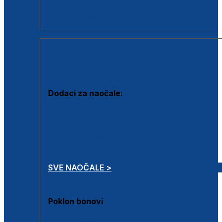
Dodaci za dioptrijske naočale
Poklon bonovi
DODACI
Dodaci za naočale:
Krpice za čišćenje
Kutijice za naočale
Sprejevi za čišćenje
Lančići za naočale
SVE NAOČALE >
Poklon bonovi
Poklon bonovi